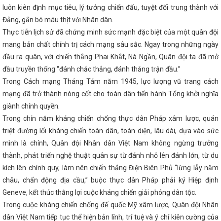
 chợ thương mại quốc tế Vietnam Expo 2023
Bộ Công Thương họp ch
luôn kiên định mục tiêu, lý tưởng chiến đấu, tuyệt đối trung thành với
HH MTV Vận hành hệ thống điện và thị trường điện Quốc gia
Coi c
giới là nhiệm vụ chính trị trọng tâm, xuyên suốt
KẾT QUẢ HOẠT Đ
Đảng, gắn bó máu thịt với Nhân dân.
NĂM 2023
Tổ chức các hoạt động hưởng ứng Ngày Quyền của ngườ
Thực tiễn lịch sử đã chứng minh sức mạnh đặc biệt của một quân đội
025
Chủ tịch UBND tỉnh ban hành Công điện về việc chủ động triển
mang bản chất chính trị cách mạng sâu sắc. Ngay trong những ngày
hó với bão số 12 và mưa lũ
Doanh nhân trẻ Việt Nam đồng hành c
phát triển mới
Công ty Điện lực Hà Tĩnh tăng hiệu suất kinh doanh
đầu ra quân, với chiến thắng Phai Khắt, Nà Ngần, Quân đội ta đã mở
huyển đổi số
i-HaTinh đạt hơn 100.000 lượt cài đặt
Hà Tĩnh 
đầu truyền thống “đánh chắc thắng, đánh thắng trận đầu.”
.100 doanh nghiệp trong năm 2024
‘Cú hích’ lớn cho thương hiệu H
25
Bộ Công Thương chốt lộ trình cung ứng xăng E10 trên toàn quố
Trong Cách mạng Tháng Tám năm 1945, lực lượng vũ trang cách
inFast và chương trình “Tự hào quê hương Hà Tĩnh”
Tổ chức thàn
mạng đã trở thành nòng cốt cho toàn dân tiến hành Tổng khởi nghĩa
 Công Thương nhiệm kỳ 2024-2027
Khai mạc Hội chợ triển lãm h
giành chính quyền.
n tiêu biểu khu vực phía Bắc năm 2022
Khai mạc Phiên đàm phán 
định Thương mại Tự do ASEAN-Trung Quốc (ACFTA)
Lễ chuyển gi
Trong chín năm kháng chiến chống thực dân Pháp xâm lược, quán
g điện Quốc gia về Bộ Công Thương
CĐN Công Thương Hà Tĩnh: C
triệt đường lối kháng chiến toàn dân, toàn diện, lâu dài, dựa vào sức
Xuân chia sẻ” năm 2024 mang đến nhiều niềm vui, tình cảm ấm áp cho 
Công bố thành lập Đảng bộ Ban Tuyên giáo và Dân vận Tỉnh ủy Hà 
mình là chính, Quân đội Nhân dân Việt Nam không ngừng trưởng
c trưng của Hà Tĩnh tham gia Hội chợ mùa Thu năm 2025
THÔNG
thành, phát triển nghệ thuật quân sự từ đánh nhỏ lên đánh lớn, từ du
Ị TRỰC TUYẾN KHỐI CÔNG THƯƠNG ĐỊA PHƯƠNG VỀ CÁC GIẢI PHÁP T
kích lên chính quy, làm nên chiến thắng Điện Biên Phủ “lừng lẫy năm
 XUẤT KINH DOANH VÀ XUẤT, NHẬP KHẨU NĂM 2023
Phương hướn
I năm 2025
Đặc sản Hà Tĩnh chinh phục người tiêu dùng Thủ đô tại
châu, chấn động địa cầu,” buộc thực dân Pháp phải ký Hiệp định
 nhất
Hà Tĩnh thành lập Cụm công nghiệp Cổng Khánh 3, tổng vốn 
Geneve, kết thúc thắng lợi cuộc kháng chiến giải phóng dân tộc.
ực, chủ động triển khai các giải pháp thúc đẩy kinh tế tuần hoàn, sản xu
thương mại bền vững đáp ứng các chính sách xanh của Liên minh Ch
Trong cuộc kháng chiến chống đế quốc Mỹ xâm lược, Quân đội Nhân
 Công Thương Hà Tĩnh: Hội chợ Mùa Thu mở cơ hội tăng trưởng mới
dân Việt Nam tiếp tục thể hiện bản lĩnh, trí tuệ và ý chí kiên cường của