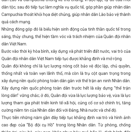
XV
TỔ CÔNG TÁC BỘ CÔNG THƯƠNG LÀM VIỆC VỚI SỞ CÔNG THƯƠ
kết Bản ghi nhớ hợp tác về bảo vệ người tiêu dùng giữa Ủy ban Cạnh tr
dân tộc; sau đó tiếp tục làm nghĩa vụ quốc tế, góp phần giúp nhân dân
Liên hiệp Vương quốc Anh và Bắc Ai-len
Diễn tập ứng phó sự cố h
Campuchia thoát khỏi họa diệt chủng, giúp nhân dân Lào bảo vệ thành
 nhiệt điện Vũng Áng II - Công ty TNHH Nhiệt điện Vũng Áng II
Nữ 
quả cách mạng.
ngành Công Thương Hà Tĩnh tích cực hưởng ứng “Tuần lễ Áo dài” năm
nghiệp hỗ trợ ngành cơ khí Việt Nam gắn với sản xuất, lắp ráp ô tô tron
Những đóng góp đó là biểu hiện sinh động của tinh thần quốc tế trong
đường sắt Việt Nam
Bộ trưởng Nguyễn Hồng Diên giải trình, làm rõ
sáng, thủy chung, thể hiện tầm vóc và trách nhiệm của Quân đội nhân
i quan tâm về phát triển năng lượng tái tạo
CĐN Công Thương: S
kiểm tra Công đoàn cơ sở năm 2024
dân Việt Nam.
Đoàn công tác LĐLĐ tỉnh làm 
công tác chuẩn bị đại hội nhiệm kỳ 2023-2028
Đảng ủy Sở Công 
Bước vào thời kỳ hòa bình, xây dựng và phát triển đất nước, vai trò của
riển khai công tác tháng 3 năm 2024
Nhà máy Nhiệt điện Vũng Áng
Quân đội nhân dân Việt Nam tiếp tục được khẳng định và mở rộng.
ầu tiên
Giải pháp quản lý nhà nước về Thương mại trong điều kiện
phương 02 cấp trên địa bàn tỉnh Hà Tĩnh
Hội nghị tập huấn tuyên 
Quân đội không chỉ là lực lượng nòng cốt bảo vệ độc lập, chủ quyền,
 Việt Nam ưu tiên dùng hàng Việt Nam” tại huyện Nghi Xuân năm 202
thống nhất và toàn vẹn lãnh thổ, mà còn là trụ cột quan trọng trong
 trọng quốc gia, trọng điểm ngành năng lượng
Hà Tĩnh với “Chiến
xây dựng nền quốc phòng toàn dân gắn với thế trận an ninh Nhân dân.
Chấp hành Đảng bộ tỉnh đánh giá tình hình KT - XH năm 2025
Đề x
ời đầu tiên trên kênh thủy lợi của Việt Nam tại Hà Tĩnh
Ban Thường 
Xây dựng nền quốc phòng toàn dân trước hết là xây dựng “thế trận
ng bộ tỉnh Hà Tĩnh họp cho ý kiến các nội dung
Trong mọi tình h
lòng dân” vững chắc; ở đó, Quân đội vừa là lực lượng bảo vệ, vừa là lực
ung xăng dầu phục vụ nhu cầu thị trường trong nước
Hà Tĩnh ph
ghệ Tĩnh kéo dài về phía Đông
Sở Công Thương tổ chức Chào cờ - 
lượng tham gia phát triển kinh tế-xã hội, củng cố cơ sở chính trị, tăng
4 năm 2025
Kê hoạch thực hiện chương trình phát triển ngành cô
cường niềm tin của Nhân dân đối với Đảng, Nhà nước và chế độ.
Nam giai đoạn 2025 - 2030 trên địa bàn tỉnh Hà Tĩnh
Bộ Công Thư
Thực tiễn những năm gần đây tiếp tục khẳng định vai trò và hình ảnh
hương Lào trao Biên bản ghi nhớ về phát triển chuỗi liên kết công n
ỉnh giành giải nhất Hội thi "Dân vận khéo" Hà Tĩnh năm 2024
Tình 
cao đẹp của “Bộ đội cụ Hồ” trong lòng Nhân dân. Từ phòng, chống
ng 7 và 7 tháng đầu năm 2026
Kỳ họp lần thứ 13 Ủy ban hợp tác ki