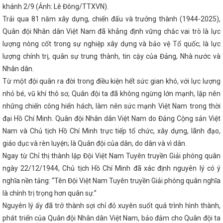
khánh 2/9 (Ảnh: Lê Đông/TTXVN).
G QUỐC GIA VỀ SẢN XUẤT VÀ TIÊU DÙNG BỀN VỮNG GIAI ĐOẠN 2026 
người dân “Tiết kiệm điện thành thói quen”
Đại tiệc của âm thanh,
Trải qua 81 năm xây dựng, chiến đấu và trưởng thành (1944-2025),
wn lớn nhất Hà Tĩnh
Kinh tế Hà Tĩnh 3 tháng đầu năm tiếp tục xu
Quân đội Nhân dân Việt Nam đã khẳng định vững chắc vai trò là lực
ốc hội điều chỉnh cơ cấu Chính phủ nhiệm kỳ 2021-2026
Toàn văn
lượng nòng cốt trong sự nghiệp xây dựng và bảo vệ Tổ quốc; là lực
hị Trung ương 13 của Tổng Bí thư Tô Lâm
Thủ tướng Phạm Minh Ch
thăm cấp Nhà nước đến Ấn Độ
Sáng nay Quốc hội chốt mô hình chí
lượng chính trị, quân sự trung thành, tin cậy của Đảng, Nhà nước và
phiên bế mạc
Vingroup thành lập công ty sản xuất thép VinMetal tạ
Nhân dân.
ỷ đồng
Ông Dương Tất Thắng được bầu giữ chức Phó Chủ tịch UBND
 Hội nghị Trung ương 13
Đại hội điểm Công đoàn Công ty cổ phần
Từ một đội quân ra đời trong điều kiện hết sức gian khó, với lực lượng
ây lắp và Thương mại Hà Tĩnh
Khai mạc Hội chợ Quốc tế Hàng lang
nhỏ bé, vũ khí thô sơ, Quân đội ta đã không ngừng lớn mạnh, lập nên
) – Đà Nẵng 2024
Phiên họp thường kỳ UBND tỉnh tháng 9/2025
những chiến công hiển hách, làm nên sức mạnh Việt Nam trong thời
a Hà Nội - Nghệ Tĩnh công suất 100 triệu lít/năm
Hà Tĩnh tham gi
g bá sản phẩm tại Hội chợ quốc tế Thương mại, Du lịch và Đầu tư Hành l
đại Hồ Chí Minh. Quân đội Nhân dân Việt Nam do Đảng Cộng sản Việt
 - Đà Nẵng 2024
Hội đàm giữa Bộ trưởng Nguyễn Hồng Diên và đ
Nam và Chủ tịch Hồ Chí Minh trực tiếp tổ chức, xây dựng, lãnh đạo,
u ủy Khu tự trị dân tộc Choang Quảng Tây, Trung Quốc
Chủ tịch Qu
iểm tra sản xuất tại Khu kinh tế Vũng Áng
Ban Chấp hành Đảng bộ
giáo dục và rèn luyện; là Quân đội của dân, do dân và vì dân.
ết định về tổ chức bộ máy và cán bộ
KHAI MẠC LỚP HUẤN LUYỆN 
Ngay từ Chỉ thị thành lập Đội Việt Nam Tuyên truyền Giải phóng quân
 NỔ CÔNG NGHIỆP NĂM 2026
Hà Tĩnh thông báo điều chỉnh thời gia
ngày 22/12/1944, Chủ tịch Hồ Chí Minh đã xác định nguyên lý có ý
2025-2030
Quy định về áp dụng, sử dụng văn bản, giấy tờ đã được
p
Đảng uỷ Khối CCQ&DN tỉnh tổ chức Hội thi Dân vận khéo năm 20
nghĩa nền tảng: “Tên Đội Việt Nam Tuyên truyền Giải phóng quân nghĩa
uốc gia thứ 73 công nhận Việt Nam là quốc gia có nền kinh tế thị trườn
là chính trị trọng hơn quân sự.”
uyền thông Hà Tĩnh - 20 năm một chặng đường
Sớm có chính sách
 sạc điện
Nguyên lý ấy đã trở thành sợi chỉ đỏ xuyên suốt quá trình hình thành,
Nâng cao chất lượng công tác tham mưu, phục vụ của v
yên chuyển đổi số
Nhiều cơ hội thu hút đầu tư, thương mại cho Do
phát triển của Quân đội Nhân dân Việt Nam, bảo đảm cho Quân đội ta