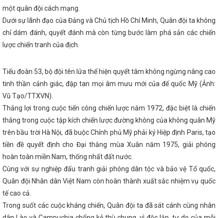
 Thương: Kiểm tra toàn diện tại các Công đoàn cơ sở trực thuộc
một quân đội cách mạng.
yến tìm hiểu về chuyển đổi số lĩnh vực Công Thương
Nghị định của
ản lý chợ có hiệu lực thi hành kể từ ngày 01/8/2024
Kết nối thị trườ
Dưới sự lãnh đạo của Đảng và Chủ tịch Hồ Chí Minh, Quân đội ta không
COP Hà Tĩnh
CĐN Công Thương: Phát động Tháng Công nhân nă
chỉ dám đánh, quyết đánh mà còn từng bước làm phá sản các chiến
ối cung cầu tiêu thụ sản phẩm (Theo Đài Phát thanh và Truyền hình H
lược chiến tranh của địch.
án năng lượng gần 850 tỷ đồng ở huyện miền núi Hà Tĩnh
Tập trun
t triển kinh tế - xã hội những tháng cuối năm
Tình hình thị trường
p Thìn 2024
Sơ kết giữa nhiệm kỳ thực hiện Nghị quyết Đại hội Đả
thứ III, nhiệm kỳ 2020 - 2025
Tiểu đoàn 53, bộ đội tên lửa thể hiện quyết tâm không ngừng nâng cao
HÀ TĨNH: TIẾP NHẬN NGUYÊN TRẠ
TỪ BỘ CÔNG THƯƠNG ĐỂ TỔ CHỨC LẠI THÀNH CHI CỤC QUẢN LÝ THỊ 
tinh thần cảnh giác, đập tan mọi âm mưu mới của đế quốc Mỹ (Ảnh:
G THƯƠNG
Hội nghị trực tuyến đánh giá tình hình sản xuất công 
Vũ Tạo/TTXVN).
ết Nguyên đán năm 2024
Quy định xử phạt vi phạm hành chính tron
liệu nổ công nghiệp
Thực hiện tốt Cuộc vận động “Người Việt Nam
Thắng lợi trong cuộc tiến công chiến lược năm 1972, đặc biệt là chiến
Hà Tĩnh quán triệt các chuyên đề quan trọng, dự thảo Chương trì
thắng trong cuộc tập kích chiến lược đường không của không quân Mỹ
uyết Đại hội Đảng bộ tỉnh lần thứ XX
Đại hội Hội Hữu nghị Việt Na
trên bầu trời Hà Nội, đã buộc Chính phủ Mỹ phải ký Hiệp định Paris, tạo
 thứ IV, nhiệm kỳ 2023-2028
Hội chợ Công thương vùng Bắc Trung b
19/11
Hà Tĩnh tham gia trưng bày, giới thiệu gần 50 sản phẩm đặc 
tiền đề quyết định cho Đại thắng mùa Xuân năm 1975, giải phóng
ị kết nối giao thương Khu vực miền Trung – Tây Nguyên tổ chức tại thà
hoàn toàn miền Nam, thống nhất đất nước.
đạo Hà Tĩnh thăm Công ty TNHH Công nghệ bảo vệ môi trường Hồ Na
ải bóng chuyền hơi chào mừng chào mừng Đại hội Công đoàn các cấp
Cùng với sự nghiệp đấu tranh giải phóng dân tộc và bảo vệ Tổ quốc,
 lược phát triển năng lượng hydrogen của Việt Nam đến năm 2030, tầm
Quân đội Nhân dân Việt Nam còn hoàn thành xuất sắc nhiệm vụ quốc
ổng Bí thư, Chủ tịch nước Tô Lâm gặp Tổng thống Hoa Kỳ Joe Biden
tế cao cả.
PHÁP PHÁT TRIỂN CÔNG NGHIỆP CHẾ BIẾN GỖ TRÊN ĐỊA BÀN TỈNH HÀ
c đảm bảo vận hành an toàn, ổn định các nhà máy điện trong thời gian
Trong suốt các cuộc kháng chiến, Quân đội ta đã sát cánh cùng nhân
 án sắp xếp huyện, xã theo quy định cũ
Hôm nay (22/5), khai mạc 
dân Lào và Campuchia chống kẻ thù chung, vì độc lập, tự do của mỗi