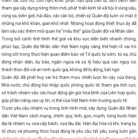
thiên tai, cứu hộ, cứu nạn, khắc phục hậu quả bão lũ, dịch bệnh đến
 Trung Quốc
Hà Tĩnh tham gia Hội nghị Kết nối cung - cầu giữa Th
tỉnh, thành phố trong cả nước
Hà Tĩnh tăng cường hợp tác với Thà
tham gia xây dựng nông thôn mới, phát triển kinh tế-xã hội ở vùng sâu,
 động Khoa học công nghệ, chuyển đổi số
Ứng xử với tin giả trên m
vùng xa, biên giới, hải đảo, các cán bộ, chiến sỹ Quân đội luôn có mặt ở
hư thế nào?
Thúc đẩy đưa đặc sản Hà Tĩnh đến người tiêu dùng
những nơi khó khăn, gian khổ nhất. Những hoạt động thiết thực ấy đã
kỷ vươn mình khởi sắc
Thúc đẩy hợp tác giữa TP Hồ Chí Minh với c
a Bắc
Tăng trưởng GRDP Hà Tĩnh ước đạt 8,78%, xếp thứ nhất Bắc
làm sâu sắc thêm mối quan hệ “máu thịt” giữa Quân đội và Nhân dân.
ức công nghiệp hỗ trợ, công nghiệp nông thôn, phổ biến văn bản pháp
Trong bối cảnh tình hình thế giới và khu vực diễn biến nhanh chóng,
HĐND tỉnh Hà Tĩnh nhiệm kỳ 2021-2026 thông qua 369 nghị quyết
ng, khởi động chào mừng Đại hội XIV của Đảng
phức tạp, Quân đội Nhân dân Việt Nam ngày càng thể hiện rõ vai trò
Kế hoạch triển khai
09/NQ-CP ngày 28/10/2024 của Chính phủ; Kế hoạch số 322-KH/TU ng
nòng cốt trong thực hiện quan điểm bảo vệ Tổ quốc từ sớm, từ xa, chủ
ỉnh ủy về việc thực hiện Chỉ thị số 31-CT/TW ngày 19/3/2024 của Ban 
động nhận diện, dự báo, ngăn ngừa và xử lý hiệu quả các nguy cơ,
III về tiếp tục tăng cường sự
An toàn khi mua bán hàng hóa tron
 toán không dùng tiền mặt
Kỳ họp thứ 34, HĐND tỉnh: Đại biểu chất
thách thức đối với an ninh quốc gia, không để bị động, bất ngờ.
hồ đập
Không để lọt vào Trung ương người giàu bất thường, nói nhi
Quân đội đã phát huy vai trò tham mưu chiến lược tin cậy của Đảng,
ND tỉnh: Quyết tâm tạo đột phá, đưa Hà Tĩnh phát triển nhanh và bền vữ
Nhà nước; chủ động hội nhập quốc phòng quốc tế; tham gia tích cực,
Quan tâm hoàn thiện cơ sở hạ tầng tại các Cụm công nghiệp trên địa 
ung tháo gỡ vướng mắc, đẩy mạnh thực hiện Đề án 06 ở Hà Tĩnh
Là
có trách nhiệm vào các hoạt động gìn giữ hòa bình của Liên hợp quốc,
cảng Sài Gòn về duy trì tuyến hàng container qua cảng Vũng Áng
góp phần nâng cao uy tín, vị thế của Việt Nam trên trường quốc tế.
 HÓA CHẤT NĂM 2025 TẠI CHI NHÁNH CÔNG NGHIỆP HÓA CHẤT MỎ H
an hành Chỉ thị về việc tiếp tục tăng cường công tác quản lý, kiểm so
Trước yêu cầu nhiệm vụ trong tình hình mới, xây dựng Quân đội Nhân
c biệt và các hóa chất nguy hiểm khác trong lĩnh vực công nghiệp
dân Việt Nam cách mạng, chính quy, tinh, gọn, mạnh, từng bước hiện
nông thôn Hà Tĩnh thực hiện chuyển đổi số
Chúc mừng doanh ngh
đại là nhiệm vụ vừa cấp bách, vừa lâu dài. Hiện đại hóa vũ khí, trang bị,
 Việt Nam (13/10)
Bộ trưởng Bộ Công Thương, Trưởng Đoàn đàm
ại với Hoa Kỳ Nguyễn Hồng Diên tiếp Ngài Marc E. Knapper, Đại sứ đ
tổ chức và phương thức hoạt động là yêu cầu tất yếu, song luôn gắn
 quốc Hoa Kỳ tại Việt Nam
Hà Tĩnh sẵn sàng cho Giờ Trái đất 20