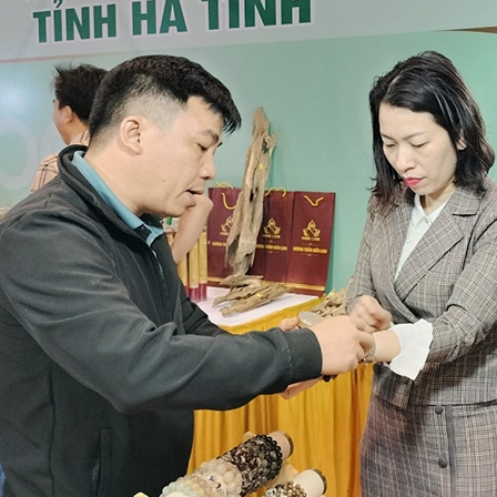
 hội về dự thảo Luật Điện lực (sửa đổi)
Toàn văn phát biểu của Tổ
ghiệp 6 tỉnh khu vực Bắc Trung bộ của Việt Nam với doanh nghiệp xuấ
ng Bộ Công Thương quy định về lập và phê duyệt kế hoạch quản lý rủ
đã “rất thật” ở Hà Tĩnh
Hà Tĩnh thành lập Cụm công nghiệp Quang D
h số, Hà Tĩnh nâng cao chất lượng dịch vụ công trực tuyến
Sau nă
phương về thương mại đối ứng
Hội nghị Hội đồng Cộng đồng kinh t
ực phát triển nhanh và bền vững cho nền kinh tế
Thành lập cụm cô
hương kiểm tra công tác chuẩn bị đóng điện MBA T2 Trạm 110kV Ng
 khánh thành nhà ở cho gia đình chính sách ở Hương Sơn
Cách sắp 
nhìn đến năm 2050
Chủ tịch Quốc hội Vương Đình Huệ hội kiến Tổng
Sở Công Thương tổ chức Chào cờ - triển khai công tác tháng 6 năm
úc tiến thương mại
Huyện đoàn Thạch Hà giành giải nhất Hội thi "T
, CN-TTCN giai đoạn 2026-2030
Sở Công Thương tổ chức Chào cờ - t
 trình kiểm định kỹ thuật an toàn lao động chai LPG composite
Nă
ơng Hà Tĩnh tổ chức thành công Lớp đào tạo hỗ trợ doanh nghiệp đẩy 
hưởng ứng Cuộc thi về Cuộc vận động người Việt Nam ưu tiên dùng hàn
ới người tiêu dùng toàn quốc” thuộc Chương trình phát triển thương m
ỉ số Cải cách hành chính
Hội nghị liên Bộ trưởng Ngoại giao – Kin
 trọng thể Lễ kỷ niệm 120 năm Ngày sinh Tổng Bí thư Trần Phú
Côn
ại Hội chợ Công Thương khu vực Tây Bắc – Điện Biên năm 2024
Sở 
úng cử Ủy viên Ban Chấp hành Trung ương Đảng khóa XIV
Trước khi
ng tổ chức Chào cờ - triển khai công tác tháng 5 năm 2024
Hà Tĩ
Hệ thống thông tin giải quyết thủ tục hành chính và Hệ thống quản lý v
g Công nhân, tháng hành động ATVSLĐ năm 2024
Kết luận của Ban 
ụm công nghiệp rộng hơn 30 ha
Ban Thường vụ Tỉnh ủy Hà Tĩnh cô