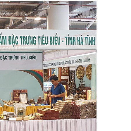
hoang Quảng Tây, Trung Quốc
Chủ tịch Quốc hội Vương Đình Huệ
 VẬT LIỆU NỔ CÔNG NGHIỆP NĂM 2026
Hà Tĩnh thông báo điều
vận khéo năm 2024
Costa Rica trở thành quốc gia thứ 73 công nhận
ao chất lượng công tác tham mưu, phục vụ của văn phòng cấp ủy tron
ận Công ty TNHH MTV Vận hành hệ thống điện và thị trường điện Quốc
Ngày Quyền của người tiêu dùng Việt Nam năm 2025
Chủ tịch UB
Công ty Điện lực Hà Tĩnh tăng hiệu suất kinh doanh nhờ ứng dụng mạ
Mùa Thu 2025
Bộ Công Thương chốt lộ trình cung ứng xăng E10 trê
 lãm hàng công nghiệp nông thôn tiêu biểu khu vực phía Bắc năm 202
ơng
CĐN Công Thương Hà Tĩnh: Chương trình “Tết sum vầy – Xuân
 đặc trưng của Hà Tĩnh tham gia Hội chợ mùa Thu năm 2025
ương hướng, nhiệm vụ trọng tâm Quý II năm 2025
Đặc sản Hà Tĩn
ác giải pháp thúc đẩy kinh tế tuần hoàn, sản xuất và tiêu dùng bền vững
ng Thương: Kiểm tra toàn diện tại các Công đoàn cơ sở trực thuộc
ối thị trường tiêu thụ cho sản phẩm OCOP Hà Tĩnh
CĐN Công
tỷ đồng ở huyện miền núi Hà Tĩnh
Tập trung cao cho các nhiệm v
 lần thứ III, nhiệm kỳ 2020 - 2025
HÀ TĨNH: TIẾP NHẬN NGUYÊN
xuất công nghiệp, đảm bảo hàng hóa Tết Nguyên đán năm 2024
Quy
c chuyên đề quan trọng, dự thảo Chương trình hành động thực hiện Ng
 ra từ 19/11
Hà Tĩnh tham gia trưng bày, giới thiệu gần 50 sản
 trường Hồ Nam Tengchi
Tổ chức giải bóng chuyền hơi chào mừn
ước Tô Lâm gặp Tổng thống Hoa Kỳ Joe Biden
THỰC TRẠNG VÀ GIẢI
ình đề án sắp xếp huyện, xã theo quy định cũ
Hôm nay (22/5), khai
Ủy ban Cạnh tranh Quốc gia và Đại sứ quán Liên hiệp Vương quốc Anh v
 Tĩnh tích cực hưởng ứng “Tuần lễ Áo dài” năm 2024
Phát triển