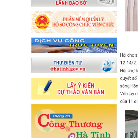
sản xuất, lắp ráp ô tô trong nước, phát triển hệ thống đường sắt Việt
g đoàn cơ sở năm 2024
Đoàn công tác LĐLĐ tỉnh làm việc với CĐN
p nhận những tấn than đầu tiên
Giải pháp quản lý nhà nước về Thư
i huyện Nghi Xuân năm 2023
Hà Tĩnh có 2 dự án quan trọng quốc 
 tiên trên kênh thủy lợi của Việt Nam tại Hà Tĩnh
Ban Thường vụ Tỉ
 duyệt dự án đường Xô Viết Nghệ Tĩnh kéo dài về phía Đông
Sở Cô
n tỉnh Hà Tĩnh
Bộ Công Thương Việt Nam và Bộ Công Thương Lào tr
7 và 7 tháng đầu năm 2026
Kỳ họp lần thứ 13 Ủy ban hợp tác kinh 
h phố Huế về triển khai hoạt động Khoa học công nghệ, chuyển đổi số
hợp tác giữa TP Hồ Chí Minh với các tỉnh Bắc Trung Bộ và phía Bắc
Hội chợ 
HĐND tỉnh Hà Tĩnh nhiệm kỳ 2021-2026 thông qua 369 nghị quyết
12-14/2.
H/TU ngày 10/01/2025 của Tỉnh ủy về việc thực hiện Chỉ thị số 31-CT
 họp thứ 34, HĐND tỉnh: Đại biểu chất vấn về nguy cơ mất an toàn hồ đ
Hội chợ 
Quan tâm hoàn thiện cơ sở hạ tầng tại các Cụm công nghiệp trên địa
quyết số
ng
DIỄN TẬP ỨNG PHÓ SỰ CỐ HÓA CHẤT NĂM 2025 TẠI CHI NHÁ
 hiểm khác trong lĩnh vực công nghiệp
Hỗ trợ cơ sở công nghiệp 
sông Hồn
ng mại với Hoa Kỳ Nguyễn Hồng Diên tiếp Ngài Marc E. Knapper, Đạ
Với quy 
ộng của Thứ trưởng Nguyễn Hoàng Long trong khuôn khổ chuyến thăm
của 11 đ
 kiểm điểm tập thể, cá nhân của Ban Thường vụ Đảng ủy UBND tỉnh
a năm 2024
Công đoàn ngành Công Thương: Tổ chức tiếp nhận Ph
, đảm bảo cung ứng điện và xăng dầu cho phát triển kinh tế xã hội
rang trọng Lễ Kỷ niệm 260 năm Ngày sinh Đại thi hào Nguyễn Du
C
 Quân đội Nhân dân Việt Nam
Hội nghị BCH đánh giá kết quả hoạt 
ng nghiệp Hà Tĩnh tăng 8% trong năm 2026
CHÀO MỪNG 74 NĂM N
Ngày Phụ nữ Việt Nam 20/10 tại các CĐCS
Hội nghị tập huấn xây d