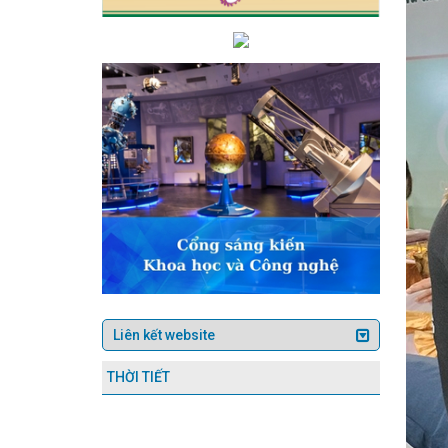
 thiết bị hiện đại
Bộ trưởng Nguyễn Hồng Diên báo cáo trước Quốc
 Doanh nghiệp Hà Tĩnh tại Hội nghị kết nối giao thương giữa doanh n
thành bão
Thông tư số 24/2025/TT-BCT ngày 13/5/2025 của Bộ trưở
 kinh doanh
Nhận diện và phòng chống lừa đảo trực tuyến
AI 
g chuyên trang Thương hiệu quốc gia Việt Nam
Thúc đẩy hành chín
iến bộ tích cực khi kết thúc vòng đàm phán lần thứ 2 Hiệp định song 
ụ, đưa sản phẩm Hà Tĩnh vào các hệ thống phân phối lớn
Tạo động l
guồn nhân lực chất lượng cao trong ngành Công Thương
Sở Công T
tổ chức thành công Đại hội Chi bộ điểm
Chủ tịch UBND tỉnh dự lễ
hủ tướng phê duyệt Quy hoạch tỉnh Hà Tĩnh thời kỳ 2021 - 2030, tầm 
ao động và hoạt động công đoàn năm 2024 đạt nhiều kết quả nổi bật
 bố Quyết định thanh tra hành chính tại Trung tâm Khuyến Công và X
ếp tục hoàn thiện các kế hoạch, đề án phát triển công nghiệp hỗ trợ
 chất hạn chế sản xuất, kinh doanh trong lĩnh vực công nghiệp
Quy
mại điện tử & Kinh tế số (Bộ Công Thương) phối hợp với Sở Công Thư
h nghỉ lễ dịp Giỗ Tổ Hùng Vương và 30/4 - 1/5 năm 2024
Tích cực 
ơng trình kết nối tiêu thụ sản phẩm Hà Tĩnh qua thương mại điện tử v
iệu Việt Nam (20/4/2008 - 20/4/2024)
Hà Tĩnh tăng 10 bậc về Ch
ÔNG THƯƠNG HÀ TĨNH TIẾP NHẬN GIÁM ĐỐC MỚI
Hà Tĩnh tổ chức
i bật
Hà Tĩnh tham gia xúc tiến thương mại kết nối giao thương t
g ương Đảng khóa XIV
Bí thư Tỉnh ủy Hà Tĩnh Nguyễn Duy Lâm tr
THỜI TIẾT
oàn tại Tổng kho xăng dầu dầu khí Vũng Áng (PV Oil)
Sở Công Thươ
ắc Trung Bộ, tại Quảng Trị
Hà Tĩnh triển khai hướng dẫn quản trị 
ân
Công đoàn Công ty CP Cảng Quốc tế Lào Việt phát động Thán
te giả mạo cơ quan chức năng để lừa đảo
Hà Tĩnh có thêm một c