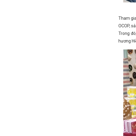
n dịp 73 năm Ngày truyền thống của ngành Công Thương Việt Nam
D Lào thăm và chúc Tết Đảng bộ, Chính quyền và Nhân dân Hà Tĩnh
ạnh, tiết kiệm.
ĐẨY MẠNH CÔNG TÁC CẢI CÁCH HÀNH CHÍNH TR
Tham gia 
Tổng lực bứt phá, phấn đấu hoàn thành toàn diện kế hoạch năm 2025
 hiện sắp xếp tổ chức bộ máy, đơn vị hành chính
Huấn luyện kỹ th
OCOP, sả
ng Thương Hà Tĩnh năm 2022
Hơn 21 sản phẩm cơ khí, công nghiệp
Trong đó
ời lao động 2023
Khắc phục khó khăn, đẩy nhanh tiến độ các dự á
hương Hi
, tiêu dùng bền vững
Thứ trưởng Phan Thị Thắng và đoàn công tá
g hóa đáp ứng nhu cầu tăng cao của Nhân dân trong dịp Tết Dương l
h và xây dựng nhà máy ô tô điện
Hà Tĩnh sắp ra mắt ứng dụng i-Ha
 khoa học Quốc gia “Bảo tồn, phát huy giá trị di sản dân ca Ví, Giặm N
Tình hình sản xuất công nghiệp tháng 02 và 02 tháng đầu năm 202
không khí “Ngày hội tòng quân” của cả nước, sáng nay (5/3), 1.690 c
hóa XVI tại Hải Phòng
HỘI NGHỊ GIỮA LÃNH ĐẠO BỘ CÔNG THƯƠ
iệu, quảng bá, kết nối xúc tiến thương mại tại Hội chợ Thương mại và 
h Quốc hội thông qua Luật sửa đổi, bổ sung một số điều của Luật Sử d
hí trên địa bàn tỉnh Hà Tĩnh trong bối cảnh xung đột tại Trung Đông
 lãm trực tuyến sản phẩm Công nghiệp nông thôn tiêu biểu và OCOP 
t động xúc tiến thương mại kết nối tiêu thụ sản phẩm nông nghiệp, 
ng làm việc về phát triển pin lưu trữ năng lượng tại Công ty cổ phần
Công tác đối ngoại góp phần phát triển kinh tế - xã hội trong thời kỳ
ở Công Thương Hà Tĩnh tổ chức Hội nghị Kiểm điểm tập thể năm 202
G
Phó Bí thư Thường trực Tỉnh ủy Trần Thế Dũng dự Đại hội Đảng 
ĩnh tổ chức Hội nghị tổng kết hoạt động công đoàn năm 2024, triển
ân Việt Nam 13 tháng 10 năm 2023
Tắt đèn hưởng ứng Giờ Trái đất