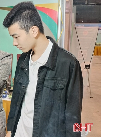
ng Bí thư Tô Lâm tại Hội nghị toàn quốc quán triệt, triển khai Nghị quy
t, nhập khẩu nước CHDCND Lào và Vương quốc Thái Lan
Công điện
i ro trong khai thác khoáng sản
Tập trung hoàn thành mục tiêu cắ
iệm với quy mô 40ha, vốn đầu tư hơn 200 tỷ đồng
Bộ Công Thươ
m 2025, mỗi người dân Việt Nam đều sở hữu một Sổ sức khoẻ điện tử
ế ASEAN lần thứ 25
Bám sát 5 nhóm vấn đề theo chỉ đạo của Chín
ng nghiệp thứ 3 trong năm 2025 trên địa bàn tỉnh Hà Tĩnh
Đẩy
hi Xuân
Ông Nguyễn Doãn Hậu giữ chức Chủ tịch Công đoàn ngàn
xếp các đơn vị sự nghiệp công lập khi bỏ cấp huyện
Vốn đầu tư
 Bí thư, Chủ tịch nước Trung Quốc Tập Cận Bình
CĐN Công Thươn
 2025
Những con số ấn tượng trong cải cách thủ tục hành chính c
uổi trẻ Hà Tĩnh tự hào thương hiệu Việt"
Hòa lưới MBA T2 TBA 110
riển khai công tác tháng 01 năm 2026
Bộ Công Thương ban hành
m 2025 - Công nghiệp tiếp đà tăng trưởng
CHÀO MỪNG ĐẠI HỘI
mạnh ứng dụng thương mại điện tử xuyên biên giới
Khai mạc Lễ h
g Việt Nam trong tình hình mới
Thông báo về việc mời báo giá nộ
ại điện tử quốc gia năm 2026
Thư chúc mừng của Bộ trưởng Bộ
h tế APEC lần thứ 35
Chủ tịch UBND tỉnh làm việc với Tập đoàn Xây
g đoàn ngành Công thương Hà Tĩnh tôn vinh 13 cá nhân tiêu biểu
Công thương Hà Tĩnh tích cực triển khai các hạng mục đỡ đầu nông th
 Đại hội họp phiên bế mạc, Ban Chấp hành Trung ương Đảng khóa XIV 
nh tham gia Chương trình đoàn doanh nghiệp nước ngoài vào Việt N
ăn bản chỉ đạo, điều hành số của tỉnh
Thủ tướng Phạm Minh Chính
Thường vụ Tỉnh ủy về một số nội dung liên quan tổ chức đảng, đảng vi
ng bố các quyết định luân chuyển, điều động, bổ nhiệm cán bộ
B