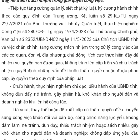
đẩy, né tránh trách nhiệm trong giải quyết công việc:
ơ sở công nghiệp nông thôn Hà Tĩnh thực hiện chuyển đổi số
Chú
-
Tiếp tục tăng cường quản lý, siết chặt kỷ luật, kỷ cương hành chính
nhân Ngày Doanh nhân Việt Nam (13/10)
Bộ trưởng Bộ Công Thư
án Chính phủ về Thương mại với Hoa Kỳ Nguyễn Hồng Diên tiếp Ngài
theo các quy định của Trung ương, Kết luận số 29-KL/TU ngày
đặc mệnh toàn quyền Hợp chúng quốc Hoa Kỳ tại Việt Nam
Hà Tĩnh
22/7/2021 của Ban Thường vụ Tỉnh ủy. Quán triệt, thực hiện nghiêm
ất 2024
Tập trung chỉ đạo, phấn đấu đạt và vượt các chỉ tiêu năm 
của Thứ trưởng Nguyễn Hoàng Long trong khuôn khổ chuyến thăm cấ
Công điện số 280/CĐ-TTg ngày 19/4/2023 của Thủ tướng Chính phủ;
khstan của Tổng Bí thư Tô Lâm
Hôm nay Quốc hội thảo luận về ph
Văn bản số 2352/UBND-NC2 ngày 11/5/2023 của Chủ tịch UBND tỉnh
Hà Tĩnh có 9 sản phẩm đạt Ocop 4 sao năm 2025
Hội nghị k
về việc chấn chỉnh, tăng cường trách nhiệm trong xử lý công việc của
ân của Ban Thường vụ Đảng ủy UBND tỉnh
Hà Tĩnh hoàn thành sơ kế
ng bộ cấp huyện và tương đương
“Thương hiệu Quốc gia Việt Nam 
các cơ quan, đơn vị, địa phương; chủ động, tích cực thực hiện đầy đủ
t lõi” là Chủ đề cho ngày Thương hiệu Quốc gia năm 2024
Công đo
nhiệm vụ, quyền hạn được giao; không trình lên cấp trên và chịu trách
 Tổ chức tiếp nhận Phó Chủ tịch Công đoàn ngành
Hội nghị tổng 
triển khai nhiệm vụ 2026 của Đảng bộ Bộ Công Thương
Bộ Công
nhiệm quyết định những vấn đề thuộc thẩm quyền hoặc được phân
giải pháp hỗ trợ doanh nghiệp, đảm bảo cung ứng điện và xăng dầu c
cấp, ủy quyền theo quy định của pháp luật.
hội
Lan tỏa niềm tin thực hiện thắng lợi các quyết sách chiến lược
- Chấp hành, thực hiện nghiêm chỉ đạo, điều hành của UBND tỉnh,
o doanh nghiệp trong vấn đề xuất khẩu qua thương mại điện tử xuyên 
chức trang trọng Lễ Kỷ niệm 260 năm Ngày sinh Đại thi hào Nguyễn Du
không đùn đẩy, né tránh, gây phiền hà, khó khăn cho người dân và
Tĩnh tổ chức chương trình workshop Trang điểm “Đánh thức vẻ đẹp 
doanh nghiệp khi liên hệ công tác.
ụ nữ Việt Nam 20/10
81 năm xây dựng, chiến đấu và trưởng thành
Việt Nam
- Rà soát, thay thế hoặc đề xuất cấp có thẩm quyền điều chuyển
Hội nghị BCH đánh giá kết quả hoạt động quý I, triển kha
hoạt động Tháng công nhân năm 2024
THÔNG BÁO TỔ CHỨC LỄ HỘ
sang công việc khác đối với cán bộ, công chức năng lực yếu, không
À TĨNH NĂM 2024
Phấn đấu chỉ số sản xuất công nghiệp Hà Tĩnh
dám làm, né tránh, đùn đẩy, thiếu trách nhiệm hoặc sách nhiễu, gây
CHÀO MỪNG 74 NĂM NGÀY TRUYỀN THỐNG NGÀNH CÔNG THƯƠ
025)
Chủ tịch Quốc hội: Hoàn thành vị trí việc làm để cải cách tiền
khó khăn cho người dân và doanh nghiệp; không đáp ứng yêu cầu
ác hoạt động kỷ niệm Ngày Phụ nữ Việt Nam 20/10 tại các CĐCS
H