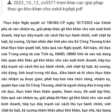
2023_10_12_cv5577-trien-khai-cac-giai-phap-
Hà Tĩnh
HÀ TĨNH TRIỂN KHAI CHƯƠNG TRÌNH HÀNH ĐỘNG QUỐC GI
thao-go-kho-khan-cho-sxkd-kqdq6.pdf
ÙNG BỀN VỮNG GIAI ĐOẠN 2026 - 2030
Hà Tĩnh kêu gọi người dân
i quen”
Đại tiệc của âm thanh, ánh sáng - Đêm hội Countdown lớn 
 Hà Tĩnh 3 tháng đầu năm tiếp tục xu hướng phục hồi
Trình Quốc hộ
phủ nhiệm kỳ 2021-2026
Toàn văn phát biểu khai mạc Hội nghị Tr
Thực hiện Nghị quyết số 105/NQ-CP ngày 15/7/2023 của Chính
 thư Tô Lâm
Thủ tướng Phạm Minh Chính kết thúc tốt đẹp chuyến 
phủ về các nhiệm vụ, giải pháp tháo gỡ khó khăn cho sản xuất kinh
n Độ
Sáng nay Quốc hội chốt mô hình chính quyền địa phương và 
doanh, tiếp tục đẩy mạnh cải cách thủ tục hành chính, siết chặt kỷ
ngroup thành lập công ty sản xuất thép VinMetal tại Hà Tĩnh, đầu tư 1
ng Tất Thắng được bầu giữ chức Phó Chủ tịch UBND tỉnh Hà Tĩnh
luật, kỷ cương,
Uỷ ban nhân dân tỉnh yêu cầu Sở Công Thương triển
 ương 13
Đại hội điểm Công đoàn Công ty cổ phần Phát triển công
khai thực hiện quyết liệt, hiệu quả các Nghị quyết, Kết luận, chỉ đạo
 Thương mại Hà Tĩnh
Khai mạc Hội chợ Quốc tế Hàng lang kinh tế 
ng 2024
Phiên họp thường kỳ UBND tỉnh tháng 9/2025
Khánh t
của Trung ương và của Tỉnh ủy, HĐND, UBND tỉnh về các nội dung
 Nghệ Tĩnh công suất 100 triệu lít/năm
Hà Tĩnh tham gia trưng bày
liên quan đến tháo gỡ khó khăn cho sản xuất kinh doanh, tiếp tục
phẩm tại Hội chợ quốc tế Thương mại, Du lịch và Đầu tư Hành lang kinh
đẩy mạnh cải cách thủ tục hành chính, siết chặt kỷ luật, kỷ cương;
Đà Nẵng 2024
Hội đàm giữa Bộ trưởng Nguyễn Hồng Diên và đồng 
hu ủy Khu tự trị dân tộc Choang Quảng Tây, Trung Quốc
Chủ tịch 
chủ động, linh hoạt trong chỉ đạo, điều hành và tổ chức thực hiện
iểm tra sản xuất tại Khu kinh tế Vũng Áng
Ban Chấp hành Đảng bộ
các nhiệm vụ được giao; phát huy hơn nữa chức năng, nhiệm vụ,
 quyết định về tổ chức bộ máy và cán bộ
KHAI MẠC LỚP HUẤN LU
 LIỆU NỔ CÔNG NGHIỆP NĂM 2026
quyền hạn của Sở Công Thương, nhất là người đứng đầu trong việc
Hà Tĩnh thông báo điều chỉnh 
hiệm kỳ 2025-2030
Quy định về áp dụng, sử dụng văn bản, giấy tờ 
chỉ đạo, thực hiện theo thẩm quyền, tham mưu, đề xuất kịp thời,
 khi sắp xếp
Đảng uỷ Khối CCQ&DN tỉnh tổ chức Hội thi Dân vận k
hiệu quả các nhiệm vụ, giải pháp để tháo gỡ khó khăn cho sản xuất
 Rica trở thành quốc gia thứ 73 công nhận Việt Nam là quốc gia có nề
Thông tin và Truyền thông Hà Tĩnh - 20 năm một chặng đường
Sớ
kinh doanh, tiếp tục đẩy mạnh cải cách thủ tục hành chính, siết
ho nhà đầu tư trạm sạc điện
Nâng cao chất lượng công tác tham 
chặt kỷ luật, kỷ cương nhằm khắc phục khó khăn, hạn chế, tận dụng