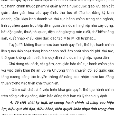
 Thương Việt Nam và Bộ Công Thương Lào trao Biên bản ghi nhớ về p
tục hành chính thuộc phạm vi quản lý nhà nước được giao; ưu tiên cắt
 công nghiệp
Bộ đội Biên phòng tỉnh giành giải nhất Hội thi "Dân vậ
2024
Tình hình sản xuất công nghiệp tháng 7 và 7 tháng đầu năm 
giảm, đơn giản hóa các quy định, thủ tục về đầu tư, đăng ký kinh
13 Ủy ban hợp tác kinh tế, thương mại Việt Nam – Trung Quốc
Hà Tĩ
doanh, điều kiện kinh doanh và thủ tục hành chính trong các ngành,
t nối cung - cầu giữa Thành phố Hồ Chí Minh và các tỉnh, thành phố tr
ng cường hợp tác với Thành phố Huế về triển khai hoạt động Khoa học
lĩnh vực liên quan trực tiếp đến người dân, doanh nghiệp như xây dựng,
Ứng xử với tin giả trên môi trường mạng internet như thế nào?
bất động sản, thuế, hải quan, điện, năng lượng, sản xuất, chế biến nông
n Hà Tĩnh đến người tiêu dùng
Thành phố Hà Tĩnh một thế kỷ vươ
sản, xuất nhập khẩu, giáo dục, đào tạo, y tế, lý lịch tư pháp...
y hợp tác giữa TP Hồ Chí Minh với các tỉnh Bắc Trung Bộ và phía Bắc
 Tĩnh ước đạt 8,78%, xếp thứ nhất Bắc Trung Bộ
Tập huấn kiến th
- Tuyệt đối không tham mưu ban hành quy định, thủ tục hành chính
 công nghiệp nông thôn, phổ biến văn bản pháp luật về cụm công nghi
liên quan đến hoạt động kinh doanh mới làm phát sinh chi phí, thủ tục,
hiệm kỳ 2021-2026 thông qua 369 nghị quyết
Hà Tĩnh có 6 dự án 
o mừng Đại hội XIV của Đảng
Kế hoạch triển khai thực hiện Nghị 
thời gian không cần thiết, trái quy định cho doanh nghiệp, người dân.
28/10/2024 của Chính phủ; Kế hoạch số 322-KH/TU ngày 10/01/2025 
- Chủ động cải cách, cắt giảm, đơn giản hóa thủ tục hành chính gắn
 hiện Chỉ thị số 31-CT/TW ngày 19/3/2024 của Ban Bí thư Trung ương Đ
với việc triển khai Đề án 06 và Chương trình chuyển đổi số quốc gia;
c tăng cường sự
An toàn khi mua bán hàng hóa trong thương mại đi
 dùng tiền mặt
Kỳ họp thứ 34, HĐND tỉnh: Đại biểu chất vấn về nguy
tăng cường công tác truyền thông để nâng cao nhận thức tạo đồng
Không để lọt vào Trung ương người giàu bất thường, nói nhiều làm 
thuận trong việc triển khai thực hiện.
nh: Quyết tâm tạo đột phá, đưa Hà Tĩnh phát triển nhanh và bền vững g
- Giám sát chặt chẽ việc triển khai giải quyết thủ tục hành chính
Quan tâm hoàn thiện cơ sở hạ tầng tại các Cụm công nghiệp trên đị
 trung tháo gỡ vướng mắc, đẩy mạnh thực hiện Đề án 06 ở Hà Tĩnh
trên cổng dịch vụ công, đảm bảo đúng thời hạn xử lý theo quy định.
ty Tân cảng Sài Gòn về duy trì tuyến hàng container qua cảng Vũng Án
4. Về siết chặt kỷ luật, kỷ cương hành chính và nâng cao hiệu
SỰ CỐ HÓA CHẤT NĂM 2025 TẠI CHI NHÁNH CÔNG NGHIỆP HÓA CHẤT
 Thương ban hành Chỉ thị về việc tiếp tục tăng cường công tác quản lý
lực, hiệu quả chỉ đạo, điều hành; kiên quyết khắc phục tình trạng đùn
ần kiểm soát đặc biệt và các hóa chất nguy hiểm khác trong lĩnh vực