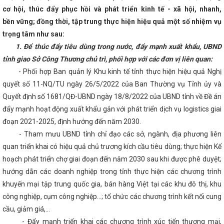
ng cấp ủy trong kỷ nguyên chuyển đổi số
Nhiều cơ hội thu hút đầu 
cơ hội, thúc đẩy phục hồi và phát triển kinh tế - xã hội, nhanh,
h nghiệp Hà Tĩnh tại Hội chợ thương mại quốc tế Vietnam Expo 2023
chuẩn bị tiếp nhận Công ty TNHH MTV Vận hành hệ thống điện và thị 
bền vững; đồng thời, tập trung thực hiện hiệu quả một số nhiệm vụ
oi công tác phụ nữ và bình đẳng giới là nhiệm vụ chính trị trọng tâm, 
trọng tâm như sau:
OẠT ĐỘNG CÔNG THƯƠNG QUÝ I NĂM 2023
Tổ chức các hoạt độ
ền của người tiêu dùng Việt Nam năm 2025
Chủ tịch UBND tỉnh b
1. Để thúc đẩy tiêu dùng trong nước, đẩy mạnh xuất khẩu, UBND
ệc chủ động triển khai các biện pháp ứng phó với bão số 12 và mưa l
tỉnh giao Sở Công Thương chủ trì, phối hợp với các đơn vị liên quan:
 Nam đồng hành cùng Hà Tĩnh trong giai đoạn phát triển mới
Công
- Phối hợp Ban quản lý Khu kinh tế tỉnh thực hiện hiệu quả Nghị
ng hiệu suất kinh doanh nhờ ứng dụng mạnh mẽ chuyển đổi số
i-H
 cài đặt
Hà Tĩnh phấn đấu thành lập mới 1.100 doanh nghiệp tro
quyết số 11-NQ/TU ngày 26/5/2022 của Ban Thường vụ Tỉnh ủy và
lớn cho thương hiệu Hà Tĩnh tại Hội chợ Mùa Thu 2025
Bộ Công Th
Quyết định số 1681/QĐ-UBND ngày 18/8/2022 của UBND tỉnh về Đề án
ng xăng E10 trên toàn quốc từ 01/6/2026
VinFast và chương trình 
ĩnh”
Tổ chức thành công Đại hội Chi đoàn Sở Công Thương nhiệm 
đẩy mạnh hoạt động xuất khẩu gắn với phát triển dịch vụ logistics giai
 mạc Hội chợ triển lãm hàng công nghiệp nông thôn tiêu biểu khu vực
đoạn 2021-2025, định hướng đến năm 2030.
hai mạc Phiên đàm phán lần thứ 8 nâng cấp Hiệp định Thương mại T
- Tham mưu UBND tỉnh chỉ đạo các sở, ngành, địa phương liên
(ACFTA)
Lễ chuyển giao Trung tâm Điều độ Hệ thống điện Quốc gi
CĐN Công Thương Hà Tĩnh: Chương trình “Tết sum vầy – Xuân chia s
quan triển khai có hiệu quả chủ trương kích cầu tiêu dùng; thực hiện Kế
hiều niềm vui, tình cảm ấm áp cho đoàn viên, người lao động
C
hoạch phát triển chợ giai đoạn đến năm 2030 sau khi được phê duyệt;
 Ban Tuyên giáo và Dân vận Tỉnh ủy Hà Tĩnh
Gần 100 sản phẩm đ
ham gia Hội chợ mùa Thu năm 2025
hướng dẫn các doanh nghiệp trong tỉnh thực hiện các chương trình
THÔNG CÁO BÁO CHÍ VỀ HỘI 
ÔNG THƯƠNG ĐỊA PHƯƠNG VỀ CÁC GIẢI PHÁP THÚC ĐẨY PHÁT TRIỂN
khuyến mại tập trung quốc gia, bán hàng Việt tại các khu đô thị, khu
À XUẤT, NHẬP KHẨU NĂM 2023
Phương hướng, nhiệm vụ trọng t
công nghiệp, cụm công nghiệp...; tổ chức các chương trình kết nối cung
 sản Hà Tĩnh chinh phục người tiêu dùng Thủ đô tại Hội chợ Mùa thu 2
Tĩnh thành lập Cụm công nghiệp Cổng Khánh 3, tổng vốn gần 447 tỷ đô
cầu, giảm giá,…
ng triển khai các giải pháp thúc đẩy kinh tế tuần hoàn, sản xuất và tiê
- Đẩy mạnh triển khai các chương trình xúc tiến thương mại,