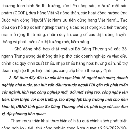
i bền vững đáp ứng các chính sách xanh của Liên minh Châu Âu
chương trình bình ổn thị trường, xúc tiến nông sản, mỗi xã một sản
ương Hà Tĩnh: Hội chợ Mùa Thu mở cơ hội tăng trưởng mới
Công
Kiểm tra toàn diện tại các Công đoàn cơ sở trực thuộc
Trao 21 g
phẩm (OCOP), đưa hàng Việt về nông thôn, các hoạt động hưởng ứng
tìm hiểu về chuyển đổi số lĩnh vực Công Thương
Nghị định của Chí
Cuộc vận động “Người Việt Nam ưu tiên dùng hàng Việt Nam”... Tạo
 quản lý chợ có hiệu lực thi hành kể từ ngày 01/8/2024
Kết nối thị t
ẩm OCOP Hà Tĩnh
CĐN Công Thương: Phát động Tháng Công nhân
điều kiện hỗ trợ doanh nghiệp tham gia các hoạt động xúc tiến thương
 kết nối cung cầu tiêu thụ sản phẩm (Theo Đài Phát thanh và Truyền h
mại mở rộng thị trường, nhằm duy trì, củng cố các thị trường truyền
ông 2 dự án năng lượng gần 850 tỷ đồng ở huyện miền núi Hà Tĩnh
thống và phát triển các thị trường mới, tiềm năng.
iệm vụ phát triển kinh tế - xã hội những tháng cuối năm
Tình hình 
guyên đán Giáp Thìn 2024
Sơ kết giữa nhiệm kỳ thực hiện Nghị quy
- Chủ động phối hợp chặt chẽ với Bộ Công Thương và các Bộ,
Thương lần thứ III, nhiệm kỳ 2020 - 2025
HÀ TĨNH: TIẾP NHẬN N
ngành Trung ương để thông tin kịp thời các doanh nghiệp về việc điều
 THỊ TRƯỜNG TỪ BỘ CÔNG THƯƠNG ĐỂ TỔ CHỨC LẠI THÀNH CHI CỤC
UỘC SỞ CÔNG THƯƠNG
Hội nghị trực tuyến đánh giá tình hình sản 
chỉnh các quy định xuất khẩu, nhập khẩu hàng hóa; hướng dẫn, hỗ trợ
ảo hàng hóa Tết Nguyên đán năm 2024
Quy định xử phạt vi phạm
doanh nghiệp thực hiện thủ tục, cung cấp hồ sơ theo quy định.
 hóa chất và vật liệu nổ công nghiệp
Thực hiện tốt Cuộc vận động
2. Để thúc đẩy đầu tư của khu vực kinh tế ngoài nhà nước, doanh
tiên dùng hàng Việt Nam”
Hà Tĩnh quán triệt các chuyên đề quan 
 hành động thực hiện Nghị quyết Đại hội Đảng bộ tỉnh lần thứ XX
nghiệp nhà nước, thu hút vốn đầu tư nước ngoài FDI gắn với phát triển
m-Thái Lan tỉnh Hà Tĩnh lần thứ IV, nhiệm kỳ 2023-2028
Hội chợ 
các ngành, lĩnh vực công nghiệp mới, đổi mới sáng tạo, công nghệ iên
ng bộ – Hà Tĩnh 2025 diễn ra từ 19/11
Hà Tĩnh tham gia trưng bày,
m đặc trưng, tiêu biểu tại Hội nghị kết nối giao thương Khu vực miền 
tiến, thân thiện với môi trường, tạo động lực tăng trưởng mới cho nền
c tại thành phố Đà Nẵng
Lãnh đạo Hà Tĩnh thăm Công ty TNHH Cô
kinh tế, UBND tỉnh giao Sở Công Thương chủ trì, phối hợp với các đơn
ường Hồ Nam Tengchi
Tổ chức giải bóng chuyền hơi chào mừng c
vị, địa phương liên quan:
đoàn các cấp
Hội nghị triển khai Chiến lược phát triển năng lượng
Nam đến năm 2030, tầm nhìn đến năm 2050
Tổng Bí thư, Chủ tịch 
- Tham mưu triển khai, thực hiện có hiệu quả chính sách phát triển
ống Hoa Kỳ Joe Biden
THỰC TRẠNG VÀ GIẢI PHÁP PHÁT TRIỂN C
công nghiệp - tiểu thủ công nghiệp theo Nghị quyết số 96/2022/NQ-