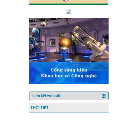
y dựng thương hiệu, nhãn hiệu sản phẩm công nghiệp nông thôn; chuyể
c Quốc hội về dự thảo Luật Điện lực (sửa đổi)
Toàn văn phát biểu
g giữa doanh nghiệp 6 tỉnh khu vực Bắc Trung bộ của Việt Nam với d
2025 của Bộ trưởng Bộ Công Thương quy định về lập và phê duyệt kế h
o trực tuyến
AI đã “rất thật” ở Hà Tĩnh
Hà Tĩnh thành lập Cụm
Nam
Thúc đẩy hành chính số, Hà Tĩnh nâng cao chất lượng dịch vụ
hán lần thứ 2 Hiệp định song phương về thương mại đối ứng
Hội ng
ng phân phối lớn
Tạo động lực phát triển nhanh và bền vững cho nề
nh Công Thương
Sở Công Thương kiểm tra công tác chuẩn bị đóng
 điểm
Chủ tịch UBND tỉnh dự lễ khánh thành nhà ở cho gia đình ch
 Hà Tĩnh thời kỳ 2021 - 2030, tầm nhìn đến năm 2050
Chủ tịch Quố
n năm 2024 đạt nhiều kết quả nổi bật
Sở Công Thương tổ chức Chà
hành chính tại Trung tâm Khuyến Công và Xúc tiến thương mại
Huy
 kế hoạch, đề án phát triển công nghiệp hỗ trợ, CN-TTCN giai đoạn 20
ất, kinh doanh trong lĩnh vực công nghiệp
Quy trình kiểm định kỹ
h tế số (Bộ Công Thương) phối hợp với Sở Công Thương Hà Tĩnh tổ chứ
 Giỗ Tổ Hùng Vương và 30/4 - 1/5 năm 2024
Tích cực hưởng ứng Cu
kết nối tiêu thụ sản phẩm Hà Tĩnh qua thương mại điện tử với người t
am (20/4/2008 - 20/4/2024)
Hà Tĩnh tăng 10 bậc về Chỉ số Cải cá
THƯƠNG HÀ TĨNH TIẾP NHẬN GIÁM ĐỐC MỚI
Hà Tĩnh tổ chức trọ
i bật
Hà Tĩnh tham gia xúc tiến thương mại kết nối giao thương t
THỜI TIẾT
 Trung ương Đảng khóa XIV
Bí thư Tỉnh ủy Hà Tĩnh Nguyễn Duy L
Kiểm tra an toàn tại Tổng kho xăng dầu dầu khí Vũng Áng (PV Oil)
địa phương khu vực Bắc Trung Bộ, tại Quảng Trị
Hà Tĩnh triển kha
ĩnh tại Hội chợ mùa Xuân
Công đoàn Công ty CP Cảng Quốc tế Là