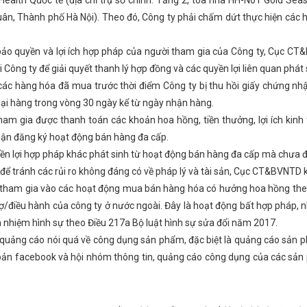
 Health Quốc tế (địa chỉ trụ sở chính: Tầng 2, tòa nhà HH-N01 Gold S
giữa Bộ trưởng Nguyễn Hồng Diên và đồng chí Trần Cương, Bí thư Khu
c quyết định về tổ chức bộ máy và cán bộ
KHAI MẠC LỚP HUẤN L
ân, Thành phố Hà Nội). Theo đó, Công ty phải chấm dứt thực hiện các 
ấy tờ đã được ban hành trước khi sắp xếp
Đảng uỷ Khối CCQ&DN tỉn
- 20 năm một chặng đường
Sớm có chính sách ưu đãi cho nhà đầu 
ảo quyền và lợi ích hợp pháp của người tham gia của Công ty, Cục CT&
 Hà Tĩnh tại Hội chợ thương mại quốc tế Vietnam Expo 2023
Bộ Cô
uốt
KẾT QUẢ HOẠT ĐỘNG CÔNG THƯƠNG QUÝ I NĂM 2023
Tổ
ới Công ty để giải quyết thanh lý hợp đồng và các quyền lợi liên quan phá
 bão số 12 và mưa lũ
Doanh nhân trẻ Việt Nam đồng hành cùng Hà 
i các hàng hóa đã mua trước thời điểm Công ty bị thu hồi giấy chứng n
 phấn đấu thành lập mới 1.100 doanh nghiệp trong năm 2024
‘Cú
ng Hà Tĩnh”
Tổ chức thành công Đại hội Chi đoàn Sở Công Thươn
lại hàng trong vòng 30 ngày kể từ ngày nhận hàng.
Thương mại Tự do ASEAN-Trung Quốc (ACFTA)
Lễ chuyển giao Tru
ham gia được thanh toán các khoản hoa hồng, tiền thưởng, lợi ích kinh t
cho đoàn viên, người lao động
Công bố thành lập Đảng bộ Ban Tuy
ận đăng ký hoạt động bán hàng đa cấp.
ƠNG ĐỊA PHƯƠNG VỀ CÁC GIẢI PHÁP THÚC ĐẨY PHÁT TRIỂN SẢN XU
 lần thứ nhất
Hà Tĩnh thành lập Cụm công nghiệp Cổng Khánh 3, t
ền lợi hợp pháp khác phát sinh từ hoạt động bán hàng đa cấp mà chưa đư
a Liên minh Châu Âu
Phó Giám đốc Sở Công Thương Hà Tĩnh: Hội c
 để tránh các rủi ro không đáng có về pháp lý và tài sản, Cục CT&BVNTD
ển đổi số lĩnh vực Công Thương
Nghị định của Chính phủ về phát tri
 tham gia vào các hoạt động mua bán hàng hóa có hưởng hoa hồng the
ăng cường kết nối cung cầu tiêu thụ sản phẩm (Theo Đài Phát thanh v
Tình hình thị trường cận kề Tết Nguyên đán Giáp Thìn 2024
Sơ 
ợ/điều hành của công ty ở nước ngoài. Đây là hoạt động bất hợp pháp, nh
THƯƠNG ĐỂ TỔ CHỨC LẠI THÀNH CHI CỤC QUẢN LÝ THỊ TRƯỜNG THU
 nhiệm hình sự theo Điều 217a Bộ luật hình sự sửa đổi năm 2017.
 hóa chất và vật liệu nổ công nghiệp
Thực hiện tốt Cuộc vận động
Đại hội Hội Hữu nghị Việt Nam-Thái Lan tỉnh Hà Tĩnh lần thứ IV, nh
 quảng cáo nói quá về công dụng sản phẩm, đặc biệt là quảng cáo sản p
 kết nối giao thương Khu vực miền Trung – Tây Nguyên tổ chức tại thàn
hoản facebook và hội nhóm thông tin, quảng cáo công dụng của các sản
 cấp
Hội nghị triển khai Chiến lược phát triển năng lượng hydro
IỆP CHẾ BIẾN GỖ TRÊN ĐỊA BÀN TỈNH HÀ TĨNH
Công điện về việc
 hội khóa XV
TỔ CÔNG TÁC BỘ CÔNG THƯƠNG LÀM VIỆC VỚI SỞ 
 tập ứng phó sự cố hóa chất năm 2025 tại nhà máy nhiệt điện Vũng Áng