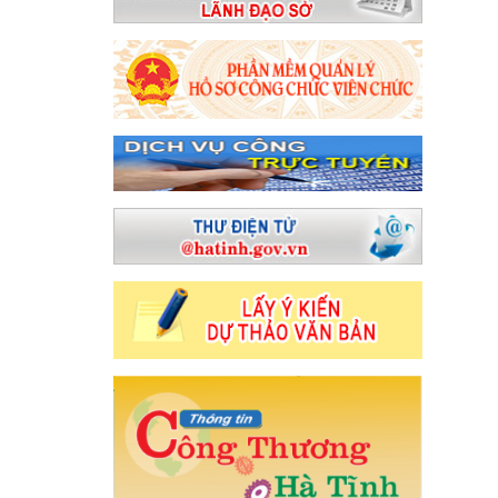
hưởng ứng “Tuần lễ Áo dài” năm 2024
Phát triển công nghiệp hỗ t
hội quan tâm về phát triển năng lượng tái tạo
CĐN Công Thương: S
Sở Công Thương tổ chức Chào cờ - triển khai công tác tháng 3 năm 2
 bàn tỉnh Hà Tĩnh
Hội nghị tập huấn tuyên truyền Cuộc vận động “
 Trung”
Ban Chấp hành Đảng bộ tỉnh đánh giá tình hình KT - XH n
i dung
Trong mọi tình huống phải đảm bảo nguồn cung xăng dầu p
 năm 2025
Kê hoạch thực hiện chương trình phát triển ngành công 
 nghiệp
Bộ đội Biên phòng tỉnh giành giải nhất Hội thi "Dân vận k
m gia Hội nghị Kết nối cung - cầu giữa Thành phố Hồ Chí Minh và các 
ternet như thế nào?
Thúc đẩy đưa đặc sản Hà Tĩnh đến người tiê
, xếp thứ nhất Bắc Trung Bộ
Tập huấn kiến thức công nghiệp hỗ t
ộng chào mừng Đại hội XIV của Đảng
Kế hoạch triển khai thực hiệ
ương Đảng khóa XIII về tiếp tục tăng cường sự
An toàn khi mua bá
gười giàu bất thường, nói nhiều làm ít
Chủ tịch UBND tỉnh: Quyết 
háo gỡ vướng mắc, đẩy mạnh thực hiện Đề án 06 ở Hà Tĩnh
Làm viê
Ỏ HÀ TĨNH
Bộ Công Thương ban hành Chỉ thị về việc tiếp tục tăng
 chuyển đổi số
Chúc mừng doanh nghiệp nhân Ngày Doanh nhân V
ền Hợp chúng quốc Hoa Kỳ tại Việt Nam
Hà Tĩnh sẵn sàng cho Giờ 
 hòa Kazakhstan của Tổng Bí thư Tô Lâm
Hôm nay Quốc hội thảo l
hành sơ kết giữa nhiệm kỳ đại hội đảng bộ cấp huyện và tương đương
 Công đoàn ngành
Hội nghị tổng kết công tác năm 2025, triển kh
tỏa niềm tin thực hiện thắng lợi các quyết sách chiến lược của Đảng
ĐN Công Thương Hà Tĩnh tổ chức chương trình workshop Trang điểm “
 động quý I, triển khai nhiệm vụ quý II và hoạt động Tháng công nhân
 NGÀY TRUYỀN THỐNG NGÀNH CÔNG THƯƠNG (14/5/1951 – 14/5/20