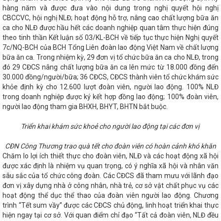
T, NHẬP KHẨU NĂM 2023
Phương hướng, nhiệm vụ trọng
hàng năm và được đưa vào nội dung trong nghị quyết hội nghị
ặc sản Hà Tĩnh chinh phục người tiêu dùng Thủ đô tại Hội chợ
CBCCVC, hội nghị NLĐ; hoạt động hỗ trợ, nâng cao chất lượng bữa ăn
Hà Tĩnh thành lập Cụm công nghiệp Cổng Khánh 3, tổng vốn
ca cho NLĐ được hầu hết các doanh nghiệp quan tâm thực hiện đúng
ực, chủ động triển khai các giải pháp thúc đẩy kinh tế tuần hoàn,
 vững, thương mại bền vững đáp ứng các chính sách xanh của
theo tinh thần Kết luận số 03/KL-BCH về tiếp tục thực hiện Nghị quyết
 Giám đốc Sở Công Thương Hà Tĩnh: Hội chợ Mùa Thu mở cơ hội
7c/NQ-BCH của BCH Tổng Liên đoàn lao động Việt Nam về chất lượng
đoàn ngành Công Thương: Kiểm tra toàn diện tại các Công
bữa ăn ca. Trong nhiệm kỳ, 29 đơn vị tổ chức bữa ăn ca cho NLĐ, trong
Trao 21 giải Cuộc thi trực tuyến tìm hiểu về chuyển đổi số lĩnh
đó 29 CĐCS nâng chất lượng bữa ăn ca lên mức từ 18.000 đồng đến
 định của Chính phủ về phát triển và quản lý chợ có hiệu lực thi
30.000 đồng/người/bữa; 36 CĐCS, CĐCS thành viên tổ chức khám sức
Kết nối thị trường tiêu thụ cho sản phẩm OCOP Hà Tĩnh
khỏe định kỳ cho 12.600 lượt đoàn viên, người lao động. 100% NLĐ
ộng Tháng Công nhân năm 2023
Tăng cường kết nối cung
trong doanh nghiệp được ký kết hợp đồng lao động; 100% đoàn viên,
o Đài Phát thanh và Truyền hình Hà Tĩnh)
Khởi công 2 dự án
người lao động tham gia BHXH, BHYT, BHTN bắt buộc.
g ở huyện miền núi Hà Tĩnh
Tập trung cao cho các nhiệm vụ
 những tháng cuối năm
Tình hình thị trường cận kề Tết Nguyên
 kết giữa nhiệm kỳ thực hiện Nghị quyết Đại hội Đảng bộ Sở Công
Triển khai khám sức khoẻ cho người lao động tại các đơn vị
ỳ 2020 - 2025
HÀ TĨNH: TIẾP NHẬN NGUYÊN TRẠNG CỤC
Ộ CÔNG THƯƠNG ĐỂ TỔ CHỨC LẠI THÀNH CHI CỤC QUẢN LÝ THỊ
CĐN Công Thương trao quà tết cho đoàn viên có hoàn cảnh khó khăn
 THƯƠNG
Hội nghị trực tuyến đánh giá tình hình sản xuất
Chăm lo lợi ích thiết thực cho đoàn viên, NLĐ và các hoạt động xã hội
g hóa Tết Nguyên đán năm 2024
Quy định xử phạt vi phạm
được xác định là nhiệm vụ quan trọng, có ý nghĩa xã hội và nhân văn
hóa chất và vật liệu nổ công nghiệp
Thực hiện tốt Cuộc vận
sâu sắc của tổ chức công đoàn. Các CĐCS đã tham mưu với lãnh đạo
iên dùng hàng Việt Nam”
Hà Tĩnh quán triệt các chuyên đề
đơn vị xây dựng nhà ở công nhân, nhà trẻ, cơ sở vật chất phục vụ các
 trình hành động thực hiện Nghị quyết Đại hội Đảng bộ tỉnh lần
hoạt động thể dục thể thao của đoàn viên người lao động. Chương
 nghị Việt Nam-Thái Lan tỉnh Hà Tĩnh lần thứ IV, nhiệm kỳ 2023-
trình “Tết sum vầy” được các CĐCS chủ động, linh hoạt triển khai thực
ơng vùng Bắc Trung bộ – Hà Tĩnh 2025 diễn ra từ 19/11
Hà
i thiệu gần 50 sản phẩm đặc trưng, tiêu biểu tại Hội nghị kết nối
hiện ngay tại cơ sở. Với quan điểm chỉ đạo “Tất cả đoàn viên, NLĐ đều