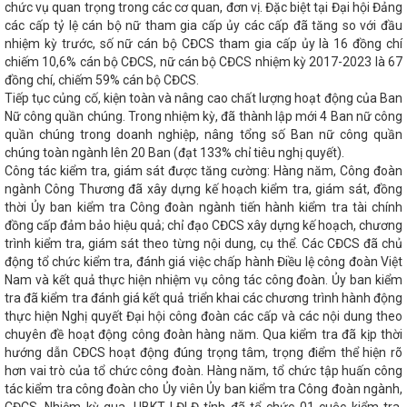
chức vụ quan trọng trong các cơ quan, đơn vị. Đặc biệt tại Đại hội Đảng
h vực công nghiệp
Quy trình kiểm định kỹ thuật an toàn lao
các cấp tỷ lệ cán bộ nữ tham gia cấp ủy các cấp đã tăng so với đầu
Năm 2025 - Công nghiệp tiếp đà tăng trưởng
CHÀO
nhiệm kỳ trước, số nữ cán bộ CĐCS tham gia cấp ủy là 16 đồng chí
ẦN THỨ XIV CỦA ĐẢNG
Cục Thương mại điện tử & Kinh tế số
chiếm 10,6% cán bộ CĐCS, nữ cán bộ CĐCS nhiệm kỳ 2017-2023 là 67
 với Sở Công Thương Hà Tĩnh tổ chức thành công Lớp đào tạo hỗ
 ứng dụng thương mại điện tử xuyên biên giới
Khai mạc Lễ
đồng chí, chiếm 59% cán bộ CĐCS.
Hà Tĩnh năm 2024
Lịch nghỉ lễ dịp Giỗ Tổ Hùng Vương và
Tiếp tục củng cố, kiện toàn và nâng cao chất lượng hoạt động của Ban
ích cực hưởng ứng Cuộc thi về Cuộc vận động người Việt Nam ưu
Nữ công quần chúng. Trong nhiệm kỳ, đã thành lập mới 4 Ban nữ công
ong tình hình mới
Thông báo về việc mời báo giá nội dung
quần chúng trong doanh nghiệp, nâng tổng số Ban nữ công quần
ổ chức Đề án “Chương trình kết nối tiêu thụ sản phẩm Hà Tĩnh qua
chúng toàn ngành lên 20 Ban (đạt 133% chỉ tiêu nghị quyết).
ời tiêu dùng toàn quốc” thuộc Chương trình phát triển thương
Công tác kiểm tra, giám sát được tăng cường: Hàng năm, Công đoàn
2026
Thư chúc mừng của Bộ trưởng Bộ Công Thương nhân
ngành Công Thương đã xây dựng kế hoạch kiểm tra, giám sát, đồng
g hiệu Việt Nam (20/4/2008 - 20/4/2024)
Hà Tĩnh tăng 10
thời Ủy ban kiểm tra Công đoàn ngành tiến hành kiểm tra tài chính
h chính
Hội nghị liên Bộ trưởng Ngoại giao – Kinh tế APEC
đồng cấp đảm bảo hiệu quả; chỉ đạo CĐCS xây dựng kế hoạch, chương
ND tỉnh làm việc với Tập đoàn Xây dựng Thái Bình Dương của
THƯƠNG HÀ TĨNH TIẾP NHẬN GIÁM ĐỐC MỚI
Hà Tĩnh tổ
trình kiểm tra, giám sát theo từng nội dung, cụ thể. Các CĐCS đã chủ
120 năm Ngày sinh Tổng Bí thư Trần Phú
Công đoàn ngành
động tổ chức kiểm tra, đánh giá việc chấp hành Điều lệ công đoàn Việt
nh 13 cá nhân tiêu biểu
CĐN Công Thương - Một nhiệm kỳ
Nam và kết quả thực hiện nhiệm vụ công tác công đoàn. Ủy ban kiểm
 Tĩnh tham gia xúc tiến thương mại kết nối giao thương tại Hội
tra đã kiểm tra đánh giá kết quả triển khai các chương trình hành động
Tây Bắc – Điện Biên năm 2024
Sở Công thương Hà Tĩnh tích
thực hiện Nghị quyết Đại hội công đoàn các cấp và các nội dung theo
ục đỡ đầu nông thôn mới
Công bố danh sách Ban Chấp hành
chuyên đề hoạt động công đoàn hàng năm. Qua kiểm tra đã kịp thời
V
Bí thư Tỉnh ủy Hà Tĩnh Nguyễn Duy Lâm trúng cử Ủy viên
hướng dẫn CĐCS hoạt động đúng trọng tâm, trọng điểm thể hiện rõ
 Đảng khóa XIV
Trước khi Đại hội họp phiên bế mạc, Ban
hơn vai trò của tổ chức công đoàn. Hàng năm, tổ chức tập huấn công
khóa XIV sẽ tiến hành Hội nghị lần thứ nhất.
Kiểm tra an
tác kiểm tra công đoàn cho Ủy viên Ủy ban kiểm tra Công đoàn ngành,
 dầu khí Vũng Áng (PV Oil)
Sở Công Thương tổ chức Chào
háng 5 năm 2024
Hà Tĩnh tham gia Chương trình đoàn doanh