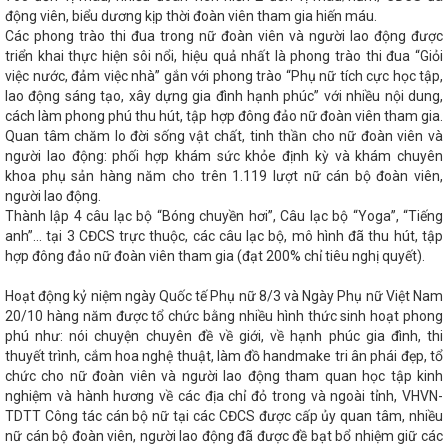
ăm 2025, mỗi người dân Việt Nam đều sở hữu một Sổ sức khoẻ
động viên, biểu dương kịp thời đoàn viên tham gia hiến máu.
ID
Việt Nam - Hoa Kỳ đạt tiến bộ tích cực khi kết thúc vòng
Các phong trào thi đua trong nữ đoàn viên và người lao động được
ịnh song phương về thương mại đối ứng
Hội nghị Hội đồng
triển khai thực hiện sôi nổi, hiệu quả nhất là phong trào thi đua “Giỏi
ần thứ 25
Bám sát 5 nhóm vấn đề theo chỉ đạo của Chính
việc nước, đảm việc nhà” gắn với phong trào “Phụ nữ tích cực học tập,
06
Kết nối tiêu thụ, đưa sản phẩm Hà Tĩnh vào các hệ thống
lao động sáng tạo, xây dựng gia đình hạnh phúc” với nhiều nội dung,
 lực phát triển nhanh và bền vững cho nền kinh tế
Thành
cách làm phong phú thu hút, tập hợp đông đảo nữ đoàn viên tham gia.
trong năm 2025 trên địa bàn tỉnh Hà Tĩnh
Đẩy mạnh hoạt
Quan tâm chăm lo đời sống vật chất, tinh thần cho nữ đoàn viên và
át triển nguồn nhân lực chất lượng cao trong ngành Công
người lao động: phối hợp khám sức khỏe định kỳ và khám chuyên
g kiểm tra công tác chuẩn bị đóng điện MBA T2 Trạm 110kV
 Doãn Hậu giữ chức Chủ tịch Công đoàn ngành Công Thương
khoa phụ sản hàng năm cho trên 1.119 lượt nữ cán bộ đoàn viên,
ăn phòng tổ chức thành công Đại hội Chi bộ điểm
Chủ tịch
người lao động.
nh nhà ở cho gia đình chính sách ở Hương Sơn
Cách sắp xếp
Thành lập 4 câu lạc bộ “Bóng chuyền hơi”, Câu lạc bộ “Yoga”, “Tiếng
lập khi bỏ cấp huyện
Vốn đầu tư toàn xã hội quý I/2024 của
anh”... tại 3 CĐCS trực thuộc, các câu lạc bộ, mô hình đã thu hút, tập
ướng phê duyệt Quy hoạch tỉnh Hà Tĩnh thời kỳ 2021 - 2030, tầm
hợp đông đảo nữ đoàn viên tham gia (đạt 200% chỉ tiêu nghị quyết).
 tịch Quốc hội Vương Đình Huệ hội kiến Tổng Bí thư, Chủ tịch
Bình
CĐN Công Thương tỉnh Hà Tĩnh: Phong trào công nhân,
Hoạt động kỷ niệm ngày Quốc tế Phụ nữ 8/3 và Ngày Phụ nữ Việt Nam
t động công đoàn năm 2024 đạt nhiều kết quả nổi bật
Sở
20/10 hàng năm được tổ chức bằng nhiều hình thức sinh hoạt phong
cờ - triển khai công tác tháng 6 năm 2025
Những con số ấn
phú như: nói chuyện chuyên đề về giới, về hạnh phúc gia đình, thi
ục hành chính của Hà Tĩnh
Sở Công Thương Hà Tĩnh tổ chức
ra hành chính tại Trung tâm Khuyến Công và Xúc tiến thương mại
thuyết trình, cắm hoa nghệ thuật, làm đồ handmake tri ân phái đẹp, tổ
ành giải nhất Hội thi "Tuổi trẻ Hà Tĩnh tự hào thương hiệu Việt"
chức cho nữ đoàn viên và người lao động tham quan học tập kinh
10kV Vũng Áng - Tăng lực cấp điện cho khu vực
Tiếp tục
nghiệm và hành hương về các địa chỉ đỏ trong và ngoài tỉnh, VHVN-
ề án phát triển công nghiệp hỗ trợ, CN-TTCN giai đoạn 2026-
TDTT Công tác cán bộ nữ tại các CĐCS được cấp ủy quan tâm, nhiều
ổ chức Chào cờ - triển khai công tác tháng 01 năm 2026
Bộ
nữ cán bộ đoàn viên, người lao động đã được đề bạt bổ nhiệm giữ các
hị về việc tăng cường quản lý, kiểm soát hóa chất hạn chế sản