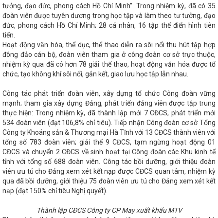
Không để lọt vào Trung ương người giàu bất thường, nói nhiều
tưởng, đạo đức, phong cách Hồ Chí Minh”. Trong nhiệm kỳ, đã có 35
nh: Quyết tâm tạo đột phá, đưa Hà Tĩnh phát triển nhanh và bền
đoàn viên được tuyên dương trong học tập và làm theo tư tưởng, đạo
0
Quan tâm hoàn thiện cơ sở hạ tầng tại các Cụm công
đức, phong cách Hồ Chí Minh; 28 cá nhân, 16 tập thể điển hình tiên
 Tĩnh
Tập trung tháo gỡ vướng mắc, đẩy mạnh thực hiện Đề
tiến.
ệc với Tổng Công ty Tân cảng Sài Gòn về duy trì tuyến hàng
Hoạt động văn hóa, thể dục, thể thao diễn ra sôi nổi thu hút tập hợp
Áng
DIỄN TẬP ỨNG PHÓ SỰ CỐ HÓA CHẤT NĂM 2025 TẠI CHI
đông đảo cán bộ, đoàn viên tham gia ở công đoàn cơ sở trực thuộc,
 CHẤT MỎ HÀ TĨNH
Bộ Công Thương ban hành Chỉ thị về
nhiệm kỳ qua đã có hơn 78 giải thể thao, hoạt động văn hóa được tổ
ng tác quản lý, kiểm soát hóa chất cần kiểm soát đặc biệt và các
chức, tạo không khí sôi nổi, gắn kết, giao lưu học tập lẫn nhau.
rong lĩnh vực công nghiệp
Hỗ trợ cơ sở công nghiệp nông
yển đổi số
Chúc mừng doanh nghiệp nhân Ngày Doanh
Bộ trưởng Bộ Công Thương, Trưởng Đoàn đàm phán Chính phủ
Công tác phát triển đoàn viên, xây dựng tổ chức Công đoàn vững
Nguyễn Hồng Diên tiếp Ngài Marc E. Knapper, Đại sứ đặc mệnh
mạnh; tham gia xây dựng Đảng, phát triển đảng viên được tập trung
 Hoa Kỳ tại Việt Nam
Hà Tĩnh sẵn sàng cho Giờ Trái đất
thực hiện: Trong nhiệm kỳ, đã thành lập mới 7 CĐCS, phát triển mới
o, phấn đấu đạt và vượt các chỉ tiêu năm 2024
Các hoạt
534 đoàn viên (đạt 106,8% chỉ tiêu). Tiếp nhận Công đoàn cơ sở Tổng
ễn Hoàng Long trong khuôn khổ chuyến thăm cấp nhà nước
Công ty Khoáng sản & Thương mại Hà Tĩnh với 13 CĐCS thành viên với
Tổng Bí thư Tô Lâm
Hôm nay Quốc hội thảo luận về phát
tổng số 783 đoàn viên; giải thể 9 CĐCS, tạm ngừng hoạt động 01
à Tĩnh có 9 sản phẩm đạt Ocop 4 sao năm 2025
Hội nghị
CĐCS và chuyển 2 CĐCS về sinh hoạt tại Công đoàn các Khu kinh tế
n của Ban Thường vụ Đảng ủy UBND tỉnh
Hà Tĩnh hoàn thành
tỉnh với tổng số 688 đoàn viên. Công tác bồi dưỡng, giới thiệu đoàn
hội đảng bộ cấp huyện và tương đương
“Thương hiệu Quốc
á trị cốt lõi” là Chủ đề cho ngày Thương hiệu Quốc gia năm 2024
viên ưu tú cho Đảng xem xét kết nạp được CĐCS quan tâm, nhiệm kỳ
 Thương: Tổ chức tiếp nhận Phó Chủ tịch Công đoàn ngành
qua đã bồi dưỡng, giới thiệu 75 đoàn viên ưu tú cho Đảng xem xét kết
g tác năm 2025, triển khai nhiệm vụ 2026 của Đảng bộ Bộ Công
nạp (đạt 150% chỉ tiêu Nghị quyết).
g đề xuất các giải pháp hỗ trợ doanh nghiệp, đảm bảo cung
át triển kinh tế xã hội
Lan tỏa niềm tin thực hiện thắng lợi
Thành lập CĐCS Công ty CP May xuất khẩu MTV
 của Đảng
Gỡ khó cho doanh nghiệp trong vấn đề xuất khẩu