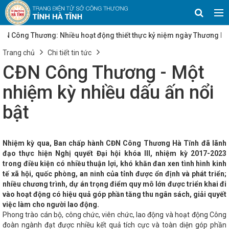
ông Thương: Nhiều hoạt động thiết thực kỷ niệm ngày Thương
uyết số 25/NQ-CP của Chính phủ về mục tiêu tăng trưởng các
Trang chủ
Chi tiết tin tức
g
Tạo đà thúc đẩy sản xuất công nghiệp Hà Tĩnh
Quy
 đánh giá lựa chọn chủ đầu tư xây dựng hạ tầng kỹ thuật cụm
CĐN Công Thương - Một
ỉnh Hà Tĩnh
Hơn 30 sản phẩm tiêu biểu tỉnh Hà Tĩnh tham gia
ng bá tại Hội chợ Triển lãm sản phẩm OCOP Quảng Ngãi năm 2023
nhiệm kỳ nhiều dấu ấn nổi
 động về an toàn, vệ sinh lao động (ATVSLĐ) năm 2025
Hà
 có 50% tòa nhà công sở lắp đặt điện mặt trời mái nhà
bật
hục hồi mạnh mẽ và những động lực tăng trưởng mới
Thành
ngày mất Hải Thượng Lãn Ông Lê Hữu Trác
Đại hội Đảng bộ
ành công: Dấu mốc mở ra chặng đường phát triển mới
Ngày
tỉnh Hà Tĩnh ban hành Quyết định số 1143/QĐ-UBND về việc
Nhiệm kỳ qua, Ban chấp hành CĐN Công Thương Hà Tĩnh đã lãnh
Lạc Thiện, với diện tích 30 ha
Bí thư Tỉnh ủy thăm, tặng quà
đạo thực hiện Nghị quyết Đại hội khóa III, nhiệm kỳ 2017-2023
n
Triển khai các biện pháp cấp bách khắc phục hậu quả cơn
trong điều kiện có nhiều thuận lợi, khó khăn đan xen tình hình kinh
 thư Tỉnh ủy Hà Tĩnh mong muốn JETRO kết nối nhà đầu tư Nhật
ướng: Sớm hoàn thành đề án bỏ thanh tra cấp huyện
Hà Tĩnh
tế xã hội, quốc phòng, an ninh của tỉnh được ổn định và phát triển;
hận sản phẩm công nghiệp nông thôn tiêu biểu cấp quốc gia
nhiều chương trình, dự án trọng điểm quy mô lớn được triển khai đi
Hà Tĩnh phê duyệt Chương trình khuyến công 2026–2030, thúc
vào hoạt động có hiệu quả góp phần tăng thu ngân sách, giải quyết
 theo hướng kinh tế xanh và chuyển đổi số
Để người Việt tin
việc làm cho người lao động.
hát thanh và Truyền hình Hà Tĩnh)
Tôn vinh 108 sản phẩm
Phong trào cán bộ, công chức, viên chức, lao động và hoạt động Công
m 2025: Khẳng định bản sắc, nâng tầm giá trị hàng Việt
đoàn ngành đạt được nhiều kết quả tích cực và toàn diện góp phần
 tử tại Hà Tĩnh
Hợp tác phát triển KT-XH giữa TP Hồ Chí