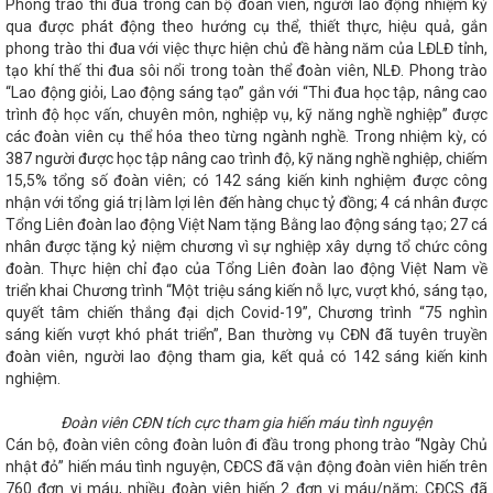
Phong trào thi đua trong cán bộ đoàn viên, người lao động nhiệm kỳ
ên biên giới
Hà Tĩnh tổ chức trang trọng Lễ Kỷ niệm 260
qua được phát động theo hướng cụ thể, thiết thực, hiệu quả, gắn
 Nguyễn Du
CĐN Công Thương Hà Tĩnh tổ chức chương trình
phong trào thi đua với việc thực hiện chủ đề hàng năm của LĐLĐ tỉnh,
 thức vẻ đẹp chính mình” nhân ngày Phụ nữ Việt Nam 20/10
tạo khí thế thi đua sôi nổi trong toàn thể đoàn viên, NLĐ. Phong trào
n đấu và trưởng thành của Quân đội Nhân dân Việt Nam
Hội
oạt động quý I, triển khai nhiệm vụ quý II và hoạt động Tháng
“Lao động giỏi, Lao động sáng tạo” gắn với “Thi đua học tập, nâng cao
THÔNG BÁO TỔ CHỨC LỄ HỘI CAM VÀ CÁC SẢN PHẨM HÀ TĨNH
trình độ học vấn, chuyên môn, nghiệp vụ, kỹ năng nghề nghiệp” được
ỉ số sản xuất công nghiệp Hà Tĩnh tăng 8% trong năm 2026
các đoàn viên cụ thể hóa theo từng ngành nghề. Trong nhiệm kỳ, có
 TRUYỀN THỐNG NGÀNH CÔNG THƯƠNG (14/5/1951 –
387 người được học tập nâng cao trình độ, kỹ năng nghề nghiệp, chiếm
ốc hội: Hoàn thành vị trí việc làm để cải cách tiền lương từ 1/7
15,5% tổng số đoàn viên; có 142 sáng kiến kinh nghiệm được công
 kỷ niệm Ngày Phụ nữ Việt Nam 20/10 tại các CĐCS
Hội nghị
nhận với tổng giá trị làm lợi lên đến hàng chục tỷ đồng; 4 cá nhân được
hiệu, nhãn hiệu sản phẩm công nghiệp nông thôn; chuyển đổi số
Tổng Liên đoàn lao động Việt Nam tặng Bằng lao động sáng tạo; 27 cá
phát triển công nghiệp
Tập đoàn Vingroup hỗ trợ Hà Tĩnh 15
nhân được tặng kỷ niệm chương vì sự nghiệp xây dựng tổ chức công
t bị hiện đại
Bộ trưởng Nguyễn Hồng Diên báo cáo trước
đoàn. Thực hiện chỉ đạo của Tổng Liên đoàn lao động Việt Nam về
ện lực (sửa đổi)
Toàn văn phát biểu của Tổng Bí thư Tô Lâm
 triệt, triển khai Nghị quyết số 66 và Nghị quyết số 68
Cơ hội
triển khai Chương trình “Một triệu sáng kiến nỗ lực, vượt khó, sáng tạo,
à Tĩnh tại Hội nghị kết nối giao thương giữa doanh nghiệp 6 tỉnh
quyết tâm chiến thắng đại dịch Covid-19”, Chương trình “75 nghìn
Việt Nam với doanh nghiệp xuất, nhập khẩu nước CHDCND Lào và
sáng kiến vượt khó phát triển”, Ban thường vụ CĐN đã tuyên truyền
Công điện ứng phó với mưa lớn, áp thấp khả năng mạnh lên thành
đoàn viên, người lao động tham gia, kết quả có 142 sáng kiến kinh
025/TT-BCT ngày 13/5/2025 của Bộ trưởng Bộ Công Thương quy
nghiệm.
 hoạch quản lý rủi ro trong khai thác khoáng sản
Tập trung
ảm, đơn giản hóa thủ tục hành chính, điều kiện kinh doanh
Đoàn viên CĐN tích cực tham gia hiến máu tình nguyện
lừa đảo trực tuyến
AI đã “rất thật” ở Hà Tĩnh
Hà Tĩnh
Cán bộ, đoàn viên công đoàn luôn đi đầu trong phong trào “Ngày Chủ
 Quang Diệm với quy mô 40ha, vốn đầu tư hơn 200 tỷ đồng
nhật đỏ” hiến máu tình nguyện, CĐCS đã vận động đoàn viên hiến trên
ới Báo Nhân dân tổ chức Lễ khai trương chuyên trang Thương
Thúc đẩy hành chính số, Hà Tĩnh nâng cao chất lượng dịch vụ
760 đơn vị máu, nhiều đoàn viên hiến 2 đơn vị máu/năm; CĐCS đã