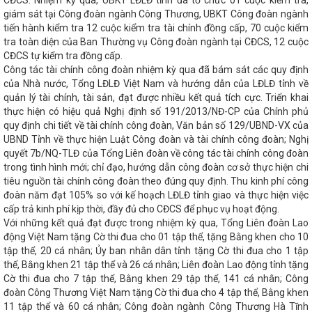
CĐCS. Nhiệm kỳ qua, UBKT LĐLĐ tỉnh đã tổ chức 01 cuộc kiểm tra,
t Nam giao dịch mua hàng với các địa phương khu vực Bắc
giám sát tại Công đoàn ngành Công Thương, UBKT Công đoàn ngành
Hà Tĩnh triển khai hướng dẫn quản trị Hệ thống thông tin giải
tiến hành kiểm tra 12 cuộc kiểm tra tài chính đồng cấp, 70 cuộc kiểm
 Hệ thống quản lý văn bản chỉ đạo, điều hành số của tỉnh
tra toàn diện của Ban Thường vụ Công đoàn ngành tại CĐCS, 12 cuộc
 tham quan gian hàng Hà Tĩnh tại Hội chợ mùa Xuân
Công
CĐCS tự kiểm tra đồng cấp.
 tế Lào Việt phát động Tháng Công nhân, tháng hành động
Công tác tài chính công đoàn nhiệm kỳ qua đã bám sát các quy định
 luận của Ban Thường vụ Tỉnh ủy về một số nội dung liên quan tổ
của Nhà nước, Tổng LĐLĐ Việt Nam và hướng dẫn của LĐLĐ tỉnh về
Người dân cần cảnh giác trước những website giả mạo cơ quan
quản lý tài chính, tài sản, đạt được nhiều kết quả tích cực. Triển khai
Hà Tĩnh có thêm một cụm công nghiệp rộng hơn 30 ha
Ban
thực hiện có hiệu quả Nghị định số 191/2013/NĐ-CP của Chính phủ
công bố các quyết định luân chuyển, điều động, bổ nhiệm cán bộ
g Diên gửi thư chúc mừng nhân dịp 73 năm Ngày truyền thống
quy định chi tiết về tài chính công đoàn, Văn bản số 129/UBND-VX của
iệt Nam
Tăng cường kết nối giao thương khu vực Bắc Trung
UBND Tỉnh về thực hiện Luật Công đoàn và tài chính công đoàn; Nghị
ng Thương 06 tỉnh Bắc Trung Bộ
Tinh gọn bộ máy các cơ
quyết 7b/NQ-TLĐ của Tổng Liên đoàn về công tác tài chính công đoàn
g Lãnh sự nước CHDCND Lào thăm và chúc Tết Đảng bộ, Chính
trong tình hình mới; chỉ đạo, hướng dẫn công đoàn cơ sở thực hiện chi
h
Hà Tĩnh triển khai các nhiệm vụ cấp bách về chuyển đổi số
tiêu nguồn tài chính công đoàn theo đúng quy định. Thu kinh phí công
nh triển khai đồng bộ nhiệm vụ, giải pháp đảm bảo phục vụ Nhân
đoàn năm đạt 105% so với kế hoạch LĐLĐ tỉnh giao và thực hiện việc
n, lành mạnh, tiết kiệm.
ĐẨY MẠNH CÔNG TÁC CẢI CÁCH
cấp trả kinh phí kịp thời, đầy đủ cho CĐCS để phục vụ hoạt động.
VỰC CÔNG THƯƠNG
Các đơn vị chúc mừng Sở Công Thương
Với những kết quả đạt được trong nhiệm kỳ qua, Tổng Liên đoàn Lao
niệm 73 năm ngày thành lập ngành Công Thương Việt Nam
động Việt Nam tặng Cờ thi đua cho 01 tập thể, tặng Bằng khen cho 10
Tổng lực bứt phá, phấn đấu hoàn thành toàn diện kế hoạch năm
ứ CHLB Đức, thúc đẩy kết nối hợp tác trên nhiều lĩnh vực
Hội
tập thể, 20 cá nhân; Ủy ban nhân dân tỉnh tặng Cờ thi đua cho 1 tập
thành phố khu vực phía Bắc lần thứ XVIII
Thủ tướng yêu cầu
thể, Bằng khen 21 tập thể và 26 cá nhân; Liên đoàn Lao động tỉnh tặng
 tổ chức bộ máy, đơn vị hành chính
Huấn luyện kỹ thuật an
Cờ thi đua cho 7 tập thể, Bằng khen 29 tập thể, 141 cá nhân; Công
iệp cho những người làm việc liên quan đến hoạt động VLNCN
đoàn Công Thương Việt Nam tặng Cờ thi đua cho 4 tập thể, Bằng khen
n Hà Tĩnh
Hội nghị kiểm điểm tập thể Đảng ủy, Lãnh đạo sở
11 tập thể và 60 cá nhân; Công đoàn ngành Công Thương Hà Tĩnh