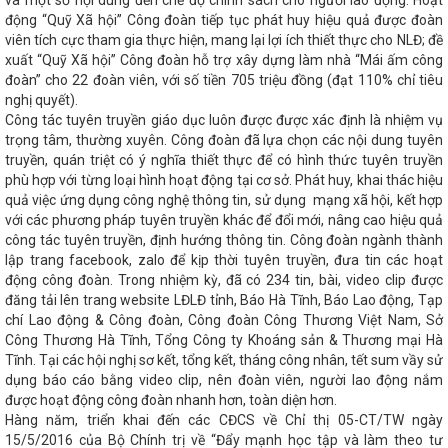
và một số nội dung đến chế độ chính sách cho người lao động. Hoạt
 đánh giá tình hình KT - XH năm 2025
Đề xuất xây dựng dự
động “Quỹ Xã hội” Công đoàn tiếp tục phát huy hiệu quả được đoàn
ên kênh thủy lợi của Việt Nam tại Hà Tĩnh
Ban Thường vụ Tỉnh
viên tích cực tham gia thực hiện, mang lại lợi ích thiết thực cho NLĐ; đề
tỉnh Hà Tĩnh họp cho ý kiến các nội dung
Trong mọi tình
xuất “Quỹ Xã hội” Công đoàn hỗ trợ xây dựng làm nhà “Mái ấm công
cung xăng dầu phục vụ nhu cầu thị trường trong nước
Hà
g Xô Viết Nghệ Tĩnh kéo dài về phía Đông
Sở Công Thương
đoàn” cho 22 đoàn viên, với số tiền 705 triệu đồng (đạt 110% chỉ tiêu
ai công tác tháng 4 năm 2025
Kê hoạch thực hiện chương
nghị quyết).
g nghiệp môi trường Việt Nam giai đoạn 2025 - 2030 trên địa bàn
Công tác tuyên truyền giáo dục luôn được được xác định là nhiệm vụ
hương Việt Nam và Bộ Công Thương Lào trao Biên bản ghi nhớ
trọng tâm, thường xuyên. Công đoàn đã lựa chọn các nội dung tuyên
t công nghiệp
Bộ đội Biên phòng tỉnh giành giải nhất Hội thi
truyền, quán triệt có ý nghĩa thiết thực để có hình thức tuyên truyền
m 2024
Tình hình sản xuất công nghiệp tháng 7 và 7 tháng
phù hợp với từng loại hình hoạt động tại cơ sở. Phát huy, khai thác hiệu
lần thứ 13 Ủy ban hợp tác kinh tế, thương mại Việt Nam – Trung
quả việc ứng dụng công nghệ thông tin, sử dụng mạng xã hội, kết hợp
 Hội nghị Kết nối cung - cầu giữa Thành phố Hồ Chí Minh và các
với các phương pháp tuyên truyền khác để đổi mới, nâng cao hiệu quả
ước
Hà Tĩnh tăng cường hợp tác với Thành phố Huế về triển
công tác tuyên truyền, định hướng thông tin. Công đoàn ngành thành
ông nghệ, chuyển đổi số
Ứng xử với tin giả trên môi trường
?
Thúc đẩy đưa đặc sản Hà Tĩnh đến người tiêu dùng
lập trang facebook, zalo để kịp thời tuyên truyền, đưa tin các hoạt
 kỷ vươn mình khởi sắc
Thúc đẩy hợp tác giữa TP Hồ Chí
động công đoàn. Trong nhiệm kỳ, đã có 234 tin, bài, video clip được
g Bộ và phía Bắc
Tăng trưởng GRDP Hà Tĩnh ước đạt 8,78%,
đăng tải lên trang website LĐLĐ tỉnh, Báo Hà Tĩnh, Báo Lao động, Tạp
Tập huấn kiến thức công nghiệp hỗ trợ, công nghiệp nông
chí Lao động & Công đoàn, Công đoàn Công Thương Việt Nam, Sở
p luật về cụm công nghiệp
HĐND tỉnh Hà Tĩnh nhiệm kỳ
Công Thương Hà Tĩnh, Tổng Công ty Khoáng sản & Thương mại Hà
nghị quyết
Hà Tĩnh có 6 dự án khởi công, khởi động chào
Tĩnh. Tại các hội nghị sơ kết, tổng kết, tháng công nhân, tết sum vầy sử
g
Kế hoạch triển khai thực hiện Nghị quyết số 209/NQ-CP
dụng báo cáo bằng video clip, nên đoàn viên, người lao động nắm
 phủ; Kế hoạch số 322-KH/TU ngày 10/01/2025 của Tỉnh ủy về
được hoạt động công đoàn nhanh hơn, toàn diện hơn.
31-CT/TW ngày 19/3/2024 của Ban Bí thư Trung ương Đảng khóa
Hàng năm, triển khai đến các CĐCS về Chỉ thị 05-CT/TW ngày
 sự
An toàn khi mua bán hàng hóa trong thương mại điện tử
tiền mặt
Kỳ họp thứ 34, HĐND tỉnh: Đại biểu chất vấn về nguy
15/5/2016 của Bộ Chính trị về “Đẩy mạnh học tập và làm theo tư