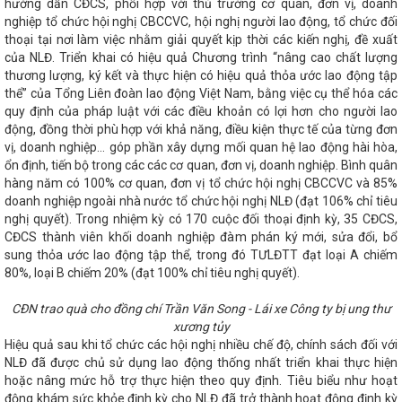
uốc gia có nền kinh tế thị trường
Sở Thông tin và Truyền
hướng dẫn CĐCS, phối hợp với thủ trưởng cơ quan, đơn vị, doanh
ột chặng đường
Sớm có chính sách ưu đãi cho nhà đầu tư
nghiệp tổ chức hội nghị CBCCVC, hội nghị người lao động, tổ chức đối
o chất lượng công tác tham mưu, phục vụ của văn phòng cấp ủy
thoại tại nơi làm việc nhằm giải quyết kịp thời các kiến nghị, đề xuất
i số
Nhiều cơ hội thu hút đầu tư, thương mại cho Doanh
của NLĐ. Triển khai có hiệu quả Chương trình “nâng cao chất lượng
ợ thương mại quốc tế Vietnam Expo 2023
Bộ Công Thương
thương lượng, ký kết và thực hiện có hiệu quả thỏa ước lao động tập
g ty TNHH MTV Vận hành hệ thống điện và thị trường điện Quốc
thể” của Tổng Liên đoàn lao động Việt Nam, bằng việc cụ thể hóa các
 và bình đẳng giới là nhiệm vụ chính trị trọng tâm, xuyên suốt
quy định của pháp luật với các điều khoản có lợi hơn cho người lao
CÔNG THƯƠNG QUÝ I NĂM 2023
Tổ chức các hoạt động
động, đồng thời phù hợp với khả năng, điều kiện thực tế của từng đơn
 người tiêu dùng Việt Nam năm 2025
Chủ tịch UBND tỉnh
 chủ động triển khai các biện pháp ứng phó với bão số 12 và
vị, doanh nghiệp… góp phần xây dựng mối quan hệ lao động hài hòa,
 Việt Nam đồng hành cùng Hà Tĩnh trong giai đoạn phát triển
ổn định, tiến bộ trong các các cơ quan, đơn vị, doanh nghiệp. Bình quân
Hà Tĩnh tăng hiệu suất kinh doanh nhờ ứng dụng mạnh mẽ
hàng năm có 100% cơ quan, đơn vị tổ chức hội nghị CBCCVC và 85%
 đạt hơn 100.000 lượt cài đặt
Hà Tĩnh phấn đấu thành lập
doanh nghiệp ngoài nhà nước tổ chức hội nghị NLĐ (đạt 106% chỉ tiêu
rong năm 2024
‘Cú hích’ lớn cho thương hiệu Hà Tĩnh tại Hội
nghị quyết). Trong nhiệm kỳ có 170 cuộc đối thoại định kỳ, 35 CĐCS,
Công Thương chốt lộ trình cung ứng xăng E10 trên toàn quốc từ
CĐCS thành viên khối doanh nghiệp đàm phán ký mới, sửa đổi, bổ
chương trình “Tự hào quê hương Hà Tĩnh”
Tổ chức thành
sung thỏa ước lao động tập thể, trong đó TƯLĐTT đạt loại A chiếm
 Công Thương nhiệm kỳ 2024-2027
Khai mạc Hội chợ triển
80%, loại B chiếm 20% (đạt 100% chỉ tiêu nghị quyết).
 thôn tiêu biểu khu vực phía Bắc năm 2022
Khai mạc Phiên
cấp Hiệp định Thương mại Tự do ASEAN-Trung Quốc (ACFTA)
Điều độ Hệ thống điện Quốc gia về Bộ Công Thương
CĐN
CĐN trao quà cho đồng chí Trần Văn Song - Lái xe Công ty bị ung thư
ng trình “Tết sum vầy – Xuân chia sẻ” năm 2024 mang đến
xương tủy
m áp cho đoàn viên, người lao động
Công bố thành lập Đảng
Hiệu quả sau khi tổ chức các hội nghị nhiều chế độ, chính sách đối với
ận Tỉnh ủy Hà Tĩnh
Gần 100 sản phẩm đặc trưng của Hà
NLĐ đã được chủ sử dụng lao động thống nhất triển khai thực hiện
a Thu năm 2025
THÔNG CÁO BÁO CHÍ VỀ HỘI NGHỊ TRỰC
hoặc nâng mức hỗ trợ thực hiện theo quy định. Tiêu biểu như hoạt
 ĐỊA PHƯƠNG VỀ CÁC GIẢI PHÁP THÚC ĐẨY PHÁT TRIỂN SẢN
động khám sức khỏe định kỳ cho NLĐ đã trở thành hoạt động định kỳ