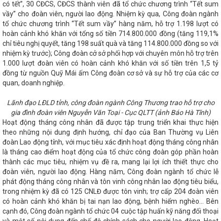
Trung – Tây Nguyên tổ chức tại thành phố Đà Nẵng
Lãnh
có tết”, 30 CĐCS, CĐCS thành viên đã tổ chức chương trình “Tết sum
 TNHH Công nghệ bảo vệ môi trường Hồ Nam Tengchi
Tổ
vầy” cho đoàn viên, người lao động. Nhiệm kỳ qua, Công đoàn ngành
i chào mừng chào mừng Đại hội Công đoàn các cấp
Hội
tổ chức chương trình “Tết sum vầy” hàng năm, hỗ trợ 1.198 lượt có
 phát triển năng lượng hydrogen của Việt Nam đến năm 2030, tầm
hoàn cảnh khó khăn với tổng số tiền 714.800.000 đồng (tăng 119,1%
ng Bí thư, Chủ tịch nước Tô Lâm gặp Tổng thống Hoa Kỳ Joe
chỉ tiêu nghị quyết, tăng 198 suất quà và tăng 114.800.000 đồng so với
 GIẢI PHÁP PHÁT TRIỂN CÔNG NGHIỆP CHẾ BIẾN GỖ TRÊN ĐỊA
nhiệm kỳ trước); Công đoàn cở sở phối hợp với chuyên môn hỗ trợ trên
g điện về việc đảm bảo vận hành an toàn, ổn định các nhà máy
1.000 lượt đoàn viên có hoàn cảnh khó khăn với số tiền trên 1,5 tỷ
Lý do dừng trình đề án sắp xếp huyện, xã theo quy định cũ
đồng từ nguồn Quỹ Mái ấm Công đoàn cơ sở và sự hỗ trợ của các cơ
ỳ họp thứ 5, Quốc hội khóa XV
TỔ CÔNG TÁC BỘ CÔNG
 CÔNG THƯƠNG TỈNH HÀ TĨNH
Lễ ký kết Bản ghi nhớ hợp tác
quan, doanh nghiệp.
giữa Ủy ban Cạnh tranh Quốc gia và Đại sứ quán Liên hiệp Vương
Diễn tập ứng phó sự cố hóa chất năm 2025 tại nhà máy nhiệt
Lãnh đạo LĐLD tỉnh, công đoàn ngành Công Thương trao hỗ trợ cho
 TNHH Nhiệt điện Vũng Áng II
Nữ đoàn viên, người lao động
gia đình đoàn viên Nguyễn Văn Toại - Cục QLTT (ảnh Báo Hà Tĩnh)
 tích cực hưởng ứng “Tuần lễ Áo dài” năm 2024
Phát triển
Hoạt động tháng công nhân đã được tập trung triển khai thực hiện
 khí Việt Nam gắn với sản xuất, lắp ráp ô tô trong nước, phát
theo những nội dung định hướng, chỉ đạo của Ban Thường vụ Liên
Việt Nam
Bộ trưởng Nguyễn Hồng Diên giải trình, làm rõ các
đoàn Lao động tỉnh, với mục tiêu xác định hoạt động tháng công nhân
an tâm về phát triển năng lượng tái tạo
CĐN Công Thương:
là tháng cao điểm hoạt động của tổ chức công đoàn góp phần hoàn
kiểm tra Công đoàn cơ sở năm 2024
Đoàn công tác LĐLĐ
thành các mục tiêu, nhiệm vụ đề ra, mang lại lợi ích thiết thực cho
 Thương về công tác chuẩn bị đại hội nhiệm kỳ 2023-2028
 chức Chào cờ - triển khai công tác tháng 3 năm 2024
Nhà
đoàn viên, người lao động. Hàng năm, Công đoàn ngành tổ chức lễ
tiếp nhận những tấn than đầu tiên
Giải pháp quản lý nhà
phát động tháng công nhân và tôn vinh công nhân lao động tiêu biểu,
iều kiện thực hiện chính quyền địa phương 02 cấp trên địa bàn
trong nhiệm kỳ đã có 125 CNLĐ được tôn vinh; trợ cấp 204 đoàn viên
ập huấn tuyên truyền Cuộc vận động “Người Việt Nam ưu tiên
có hoàn cảnh khó khăn bị tai nạn lao động, bệnh hiểm nghèo... Bên
uyện Nghi Xuân năm 2023
Hà Tĩnh có 2 dự án quan trọng
cạnh đó, Công đoàn ngành tổ chức 04 cuộc tập huấn kỹ năng đối thoại
h năng lượng
Hà Tĩnh với “Chiến dịch Quang Trung”