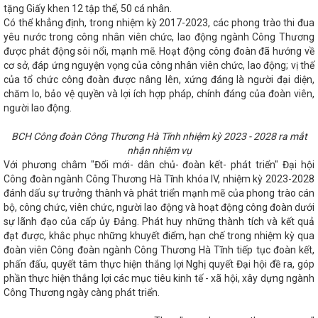
 2022
Hơn 21 sản phẩm cơ khí, công nghiệpmade in Hà Tĩnh
tặng Giấy khen 12 tập thể, 50 cá nhân.
 công nghiệp hỗ trợ và chế biến chế tạo năm 2023 tại Đà Nẵng
Có thể khẳng định, trong nhiệm kỳ 2017-2023, các phong trào thi đua
ĩnh tổ chức tổng kết công tác năm 2022 và Hội nghị người lao
yêu nước trong công nhân viên chức, lao động ngành Công Thương
hó khăn, đẩy nhanh tiến độ các dự án tại Khu kinh tế Vũng Áng
được phát động sôi nổi, mạnh mẽ. Hoạt động công đoàn đã hướng về
hảo luận về dự án Luật Quản lý và đầu tư vốn nhà nước tại doanh
oanh nghiệp, hợp tác xã Hà Tĩnh sản xuất, tiêu dùng bền vững
cơ sở, đáp ứng nguyện vọng của công nhân viên chức, lao động; vị thế
Thắng và đoàn công tác của Bộ Công Thương dâng hương tại
của tổ chức công đoàn được nâng lên, xứng đáng là người đại diện,
p thứ 35 HĐND tỉnh Hà Tĩnh: Quyết nghị nhiều nội dung về đầu tư
chăm lo, bảo vệ quyền và lợi ích hợp pháp, chính đáng của đoàn viên,
sử dung rừng
Chuẩn bị hàng hóa đáp ứng nhu cầu tăng cao
người lao động.
t Dương lịch và Tết Nguyên đán Quý Mão 2023
Chủ động
ắng nóng (Theo Đài Phát thanh và Truyền hình Hà Tĩnh)
BCH Công đoàn Công Thương Hà Tĩnh nhiệm kỳ 2023 - 2028 ra mắt
h lập thành phố Kỳ Anh và xây dựng nhà máy ô tô điện
Hà
nhận nhiệm vụ
-HaTinh: Thiết lập kênh phản ánh hiện trường nhanh, minh bạch,
Với phương châm "Đổi mới- dân chủ- đoàn kết- phát triển" Đại hội
âm phục vụ
NGÀNH CÔNG THƯƠNG HÀ TĨNH - NHỮNG KẾT
Công đoàn ngành Công Thương Hà Tĩnh khóa IV, nhiệm kỳ 2023-2028
Hội thảo khoa học Quốc gia “Bảo tồn, phát huy giá trị di sản
”
CĐN Công Thương: Công bố quyết định công nhận CĐCS
đánh dấu sự trưởng thành và phát triển mạnh mẽ của phong trào cán
tổng hợp Đức Hiếu
Thứ trưởng Nguyễn Hoàng Long thị sát
bộ, công chức, viên chức, người lao động và hoạt động công đoàn dưới
II
Tình hình sản xuất công nghiệp tháng 02 và 02 tháng đầu
sự lãnh đạo của cấp ủy Đảng. Phát huy những thành tích và kết quả
Thương Hà Tĩnh đóng góp quan trọng vào phát triển kinh tế
đạt được, khắc phục những khuyết điểm, hạn chế trong nhiệm kỳ qua
gistic và xuất khẩu (Theo Đài Phát thanh và Truyền hình tỉnh Hà
đoàn viên Công đoàn ngành Công Thương Hà Tĩnh tiếp tục đoàn kết,
khí “Ngày hội tòng quân” của cả nước, sáng nay (5/3), 1.690
phấn đấu, quyết tâm thực hiện thắng lợi Nghị quyết Đại hội đề ra, góp
 đường thực hiện nghĩa vụ quân sự và Công an nhân dân.
Ủy
phần thực hiện thắng lợi các mục tiêu kinh tế - xã hội, xây dựng ngành
ền Bộ trưởng Bộ Công Thương Lê Mạnh Hùng ứng cử đại biểu
Công Thương ngày càng phát triển.
 Phòng
HỘI NGHỊ GIỮA LÃNH ĐẠO BỘ CÔNG THƯƠNG VỚI
NG CÁC TỈNH, THÀNH PHỐ, TRỰC THUỘC TRUNG ƯƠNG
Tiêu