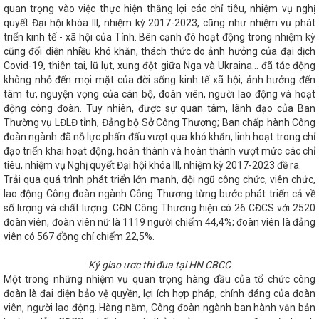
quan trọng vào việc thực hiện thắng lợi các chỉ tiêu, nhiệm vụ nghị
 tỉnh phía Bắc, Bắc Trung Bộ
10 dấu ấn nổi bật của Hà Tĩnh
quyết Đại hội khóa III, nhiệm kỳ 2017-2023, cũng như nhiệm vụ phát
 trương đại lý xe tại Hà Tĩnh
HÀ TĨNH TRIỂN KHAI CHƯƠNG
triển kinh tế - xã hội của Tỉnh. Bên cạnh đó hoạt động trong nhiệm kỳ
A VỀ SẢN XUẤT VÀ TIÊU DÙNG BỀN VỮNG GIAI ĐOẠN 2026 -
người dân “Tiết kiệm điện thành thói quen”
Đại tiệc của âm
cũng đối diện nhiều khó khăn, thách thức do ảnh hưởng của đại dịch
 Countdown lớn nhất Hà Tĩnh
Kinh tế Hà Tĩnh 3 tháng đầu
Covid-19, thiên tai, lũ lụt, xung đột giữa Nga và Ukraina… đã tác động
c hồi
Trình Quốc hội điều chỉnh cơ cấu Chính phủ nhiệm kỳ
không nhỏ đến mọi mặt của đời sống kinh tế xã hội, ảnh hưởng đến
hát biểu khai mạc Hội nghị Trung ương 13 của Tổng Bí thư Tô
tâm tư, nguyện vọng của cán bộ, đoàn viên, người lao động và hoạt
inh Chính kết thúc tốt đẹp chuyến thăm cấp Nhà nước đến Ấn Độ
động công đoàn. Tuy nhiên, được sự quan tâm, lãnh đạo của Ban
t mô hình chính quyền địa phương và họp phiên bế mạc
Thường vụ LĐLĐ tỉnh, Đảng bộ Sở Công Thương; Ban chấp hành Công
sản xuất thép VinMetal tại Hà Tĩnh, đầu tư 10.000 tỷ đồng
đoàn ngành đã nỗ lực phấn đấu vượt qua khó khăn, linh hoạt trong chỉ
bầu giữ chức Phó Chủ tịch UBND tỉnh Hà Tĩnh
Bế mạc Hội
đạo triển khai hoạt động, hoàn thành và hoàn thành vượt mức các chỉ
i hội điểm Công đoàn Công ty cổ phần Phát triển công nghiệp -
tiêu, nhiệm vụ Nghị quyết Đại hội khóa III, nhiệm kỳ 2017-2023 đề ra.
Tĩnh
Khai mạc Hội chợ Quốc tế Hàng lang kinh tế Đông Tây
Phiên họp thường kỳ UBND tỉnh tháng 9/2025
Khánh thành
Trải qua quá trình phát triển lớn mạnh, đội ngũ công chức, viên chức,
Tĩnh công suất 100 triệu lít/năm
Hà Tĩnh tham gia trưng
lao động Công đoàn ngành Công Thương từng bước phát triển cả về
ản phẩm tại Hội chợ quốc tế Thương mại, Du lịch và Đầu tư Hành
số lượng và chất lượng. CĐN Công Thương hiện có 26 CĐCS với 2520
EC) - Đà Nẵng 2024
Hội đàm giữa Bộ trưởng Nguyễn Hồng
đoàn viên, đoàn viên nữ là 1119 người chiếm 44,4%; đoàn viên là đảng
g, Bí thư Khu ủy Khu tự trị dân tộc Choang Quảng Tây, Trung
viên có 567 đồng chí chiếm 22,5%.
i Vương Đình Huệ kiểm tra sản xuất tại Khu kinh tế Vũng Áng
 Hà Tĩnh công bố các quyết định về tổ chức bộ máy và cán bộ
Ký giao ươc thi đua tại HN CBCC
UYỆN KỸ THUẬT AN TOÀN VẬT LIỆU NỔ CÔNG NGHIỆP NĂM 2026
Một trong những nhiệm vụ quan trọng hàng đầu của tổ chức công
u chỉnh thời gian đại hội Đảng nhiệm kỳ 2025-2030
Quy định
đoàn là đại diện bảo vệ quyền, lợi ích hợp pháp, chính đáng của đoàn
n, giấy tờ đã được ban hành trước khi sắp xếp
Đảng uỷ Khối
hi Dân vận khéo năm 2024
Costa Rica trở thành quốc gia thứ
viên, người lao động. Hàng năm, Công đoàn ngành ban hành văn bản