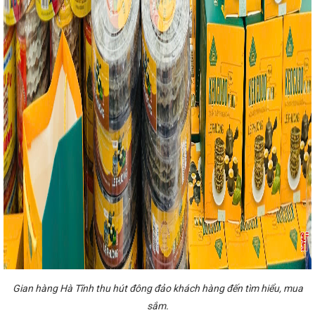
n Quý Mão 2023
Chủ động cung cấp điện trong
anh và Truyền hình Hà Tĩnh)
Thống nhất chủ
h và xây dựng nhà máy ô tô điện
Hà Tĩnh sắp ra
 kênh phản ánh hiện trường nhanh, minh bạch, lấy
ụ
NGÀNH CÔNG THƯƠNG HÀ TĨNH - NHỮNG KẾT
thảo khoa học Quốc gia “Bảo tồn, phát huy giá trị di
CĐN Công Thương: Công bố quyết định công nhận
tổng hợp Đức Hiếu
Thứ trưởng Nguyễn Hoàng
g Áng II
Tình hình sản xuất công nghiệp tháng 02
gành Công Thương Hà Tĩnh đóng góp quan trọng vào
t triển Logistic và xuất khẩu (Theo Đài Phát thanh và
 chung không khí “Ngày hội tòng quân” của cả nước,
u tú Hà Tĩnh lên đường thực hiện nghĩa vụ quân sự và
Trung ương Đảng, Quyền Bộ trưởng Bộ Công Thương
ốc hội khóa XVI tại Hải Phòng
HỘI NGHỊ GIỮA
 GIÁM ĐỐC SỞ CÔNG THƯƠNG CÁC TỈNH, THÀNH
Tiêu điểm 10 sự kiện nổi bật ngành Công
ưng bày, giới thiệu, quảng bá, kết nối xúc tiến thương
 lịch - Nhịp cầu Xuyên Á - Quảng Trị năm 2024 và
 giữa các nhà cung cấp khu vực Bắc Trung Bộ và các
ập trung nguồn lực trình Quốc hội thông qua Luật sửa
t Sử dụng năng lượng tiết kiệm và hiệu quả vào tháng
i trực tuyến tìm hiểu cuộc vận động “Người Việt Nam
Gian hàng Hà Tĩnh thu hút đông đảo khách hàng đến tìm hiểu, mua
Về cung ứng xăng dầu, khí trên địa bàn tỉnh Hà Tĩnh
g Đông
CĐN Công Thương: Sôi nổi các hoạt động
sắm.