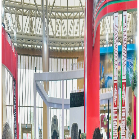
 nhìn đến năm 2050
Chủ tịch Quốc hội Vương Đình
ch nước Trung Quốc Tập Cận Bình
CĐN Công
công nhân, viên chức, lao động và hoạt động công
 nổi bật
Sở Công Thương tổ chức Chào cờ - triển
Những con số ấn tượng trong cải cách thủ tục
ông Thương Hà Tĩnh tổ chức công bố Quyết định
âm Khuyến Công và Xúc tiến thương mại
Huyện
 thi "Tuổi trẻ Hà Tĩnh tự hào thương hiệu Việt"
Áng - Tăng lực cấp điện cho khu vực
Tiếp tục
hát triển công nghiệp hỗ trợ, CN-TTCN giai đoạn
ổ chức Chào cờ - triển khai công tác tháng 01 năm
h Chỉ thị về việc tăng cường quản lý, kiểm soát hóa
h trong lĩnh vực công nghiệp
Quy trình kiểm định
LPG composite
Năm 2025 - Công nghiệp tiếp đà
HỘI ĐẠI BIỂU LẦN THỨ XIV CỦA ĐẢNG
Cục
 (Bộ Công Thương) phối hợp với Sở Công Thương Hà
 tạo hỗ trợ doanh nghiệp đẩy mạnh ứng dụng thương
hai mạc Lễ hội Cam và các sản phẩm Hà Tĩnh năm
ổ Hùng Vương và 30/4 - 1/5 năm 2024
Tích cực
động người Việt Nam ưu tiên dùng hàng Việt Nam
o về việc mời báo giá nội dung cung cấp dịch vụ
ình kết nối tiêu thụ sản phẩm Hà Tĩnh qua thương mại
quốc” thuộc Chương trình phát triển thương mại điện
húc mừng của Bộ trưởng Bộ Công Thương nhân kỷ
iệt Nam (20/4/2008 - 20/4/2024)
Hà Tĩnh tăng 10