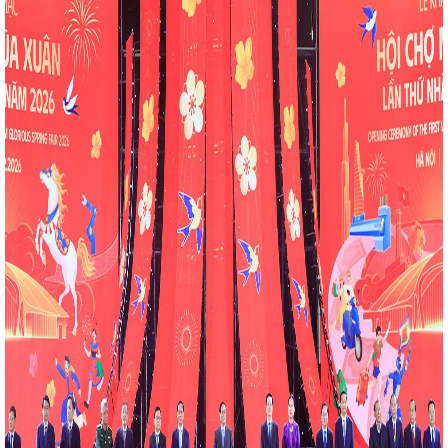
ng Việt Nam”
Hà Tĩnh quán triệt các chuyên đề
 hành động thực hiện Nghị quyết Đại hội Đảng bộ tỉnh
hị Việt Nam-Thái Lan tỉnh Hà Tĩnh lần thứ IV, nhiệm kỳ
ơng vùng Bắc Trung bộ – Hà Tĩnh 2025 diễn ra từ
 bày, giới thiệu gần 50 sản phẩm đặc trưng, tiêu biểu
Khu vực miền Trung – Tây Nguyên tổ chức tại thành
nh thăm Công ty TNHH Công nghệ bảo vệ môi trường
ải bóng chuyền hơi chào mừng chào mừng Đại hội
 triển khai Chiến lược phát triển năng lượng hydrogen
 nhìn đến năm 2050
Tổng Bí thư, Chủ tịch nước Tô
 Biden
THỰC TRẠNG VÀ GIẢI PHÁP PHÁT TRIỂN
 ĐỊA BÀN TỈNH HÀ TĨNH
Công điện về việc đảm
 nhà máy điện trong thời gian tới
Lý do dừng
o quy định cũ
Hôm nay (22/5), khai mạc Kỳ họp
ÔNG TÁC BỘ CÔNG THƯƠNG LÀM VIỆC VỚI SỞ CÔNG
 kết Bản ghi nhớ hợp tác về bảo vệ người tiêu dùng
và Đại sứ quán Liên hiệp Vương quốc Anh và Bắc Ai-
óa chất năm 2025 tại nhà máy nhiệt điện Vũng Áng II -
g II
Nữ đoàn viên, người lao động ngành Công
ng “Tuần lễ Áo dài” năm 2024
Phát triển công
am gắn với sản xuất, lắp ráp ô tô trong nước, phát
am
Bộ trưởng Nguyễn Hồng Diên giải trình, làm rõ
 tâm về phát triển năng lượng tái tạo
CĐN Công
h kiểm tra Công đoàn cơ sở năm 2024
Đoàn
CĐN Công Thương về công tác chuẩn bị đại hội nhiệm