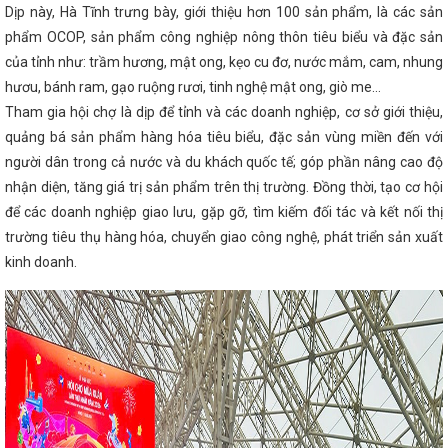
Công đoàn Văn phòng Sở Công Thương tổ chức
Dịp này, Hà Tĩnh trưng bày, giới thiệu hơn 100 sản phẩm, là các sản
 viên công đoàn
Triển lãm trực tuyến sản phẩm
phẩm OCOP, sản phẩm công nghiệp nông thôn tiêu biểu và đặc sản
u và OCOP Hà Tĩnh năm 2024
Có gì tại Lễ hội Cam
Tĩnh lần thứ 5?
Không gian mới, diện mạo mới
của tỉnh như: trầm hương, mật ong, kẹo cu đơ, nước mắm, cam, nhung
n hành Kế hoạch tổ chức các hoạt động xúc tiến
hươu, bánh ram, gạo ruộng rươi, tinh nghệ mật ong, giò me…
 phẩm nông nghiệp, sản phẩm OCOP, sản phẩm công
Tham gia hội chợ là dịp để tỉnh và các doanh nghiệp, cơ sở giới thiệu,
phẩm chủ lực của tỉnh năm 2024
Công đoàn Công
 đoàn viên khó khăn
Bộ Công Thương làm việc về
quảng bá sản phẩm hàng hóa tiêu biểu, đặc sản vùng miền đến với
 tại Công ty cổ phần Giải pháp năng lượng Vines Hà
người dân trong cả nước và du khách quốc tế; góp phần nâng cao độ
 án và tăng cường quảng bá du lịch chùa Hương Tích
xuất ô tô điện VinFast tại Hà Tĩnh
Công tác đối
nhận diện, tăng giá trị sản phẩm trên thị trường. Đồng thời, tạo cơ hội
- xã hội trong thời kỳ mới
Tình hình sản xuất công
để các doanh nghiệp giao lưu, gặp gỡ, tìm kiếm đối tác và kết nối thị
 tháng năm 2025
Đoàn công tác tỉnh Hà Tĩnh làm
trường tiêu thụ hàng hóa, chuyển giao công nghệ, phát triển sản xuất
Hà Nội - Nghệ Tĩnh tại Đức
Đảng ủy Sở Công
 Kiểm điểm tập thể năm 2024
CĐN Công Thương:
kinh doanh.
n gắn kết” năm 2023
Hội nghị toàn quốc tổng kết
G NGHIỆP HÀ TĨNH LẤY LẠI ĐÀ TĂNG TRƯỞNG
Trần Thế Dũng dự Đại hội Đảng bộ phường Trần Phú
h Giờ Trái đất năm 2026
Đoàn đại biểu Đảng bộ
 Bác trước thềm đại hội
CĐN Công Thương Hà
oạt động công đoàn năm 2024, triển khai nhiệm vụ
ần thứ 2 BCH TƯ Đảng khóa XIV: Thống nhất cao về
ế hoạch Triển khai các hoạt động kỷ niệm ngày
0 năm 2023
Tắt đèn hưởng ứng Giờ Trái đất lan
Tương lai xanh”
Sở Công Thương chúc mừng các