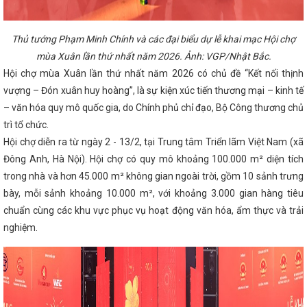
Công bố thành lập Đảng bộ Ban Tuyên giáo và Dân
sản phẩm đặc trưng của Hà Tĩnh tham gia Hội chợ
ÁO BÁO CHÍ VỀ HỘI NGHỊ TRỰC TUYẾN KHỐI CÔNG
I PHÁP THÚC ĐẨY PHÁT TRIỂN SẢN XUẤT KINH
Thủ tướng Phạm Minh Chính và các đại biểu dự lễ khai mạc Hội chợ
M 2023
Phương hướng, nhiệm vụ trọng tâm Quý II
mùa Xuân lần thứ nhất năm 2026. Ảnh: VGP/Nhật Bắc.
hinh phục người tiêu dùng Thủ đô tại Hội chợ Mùa thu
Hội chợ mùa Xuân lần thứ nhất năm 2026 có chủ đề “Kết nối thịnh
ành lập Cụm công nghiệp Cổng Khánh 3, tổng vốn gần
g triển khai các giải pháp thúc đẩy kinh tế tuần hoàn,
vượng – Đón xuân huy hoàng”, là sự kiện xúc tiến thương mại – kinh tế
 thương mại bền vững đáp ứng các chính sách xanh
– văn hóa quy mô quốc gia, do Chính phủ chỉ đạo, Bộ Công thương chủ
iám đốc Sở Công Thương Hà Tĩnh: Hội chợ Mùa Thu
trì tổ chức.
ông đoàn ngành Công Thương: Kiểm tra toàn diện tại
Trao 21 giải Cuộc thi trực tuyến tìm hiểu về
Hội chợ diễn ra từ ngày 2 - 13/2, tại Trung tâm Triển lãm Việt Nam (xã
ương
Nghị định của Chính phủ về phát triển và
Đông Anh, Hà Nội). Hội chợ có quy mô khoảng 100.000 m² diện tích
kể từ ngày 01/8/2024
Kết nối thị trường tiêu thụ
CĐN Công Thương: Phát động Tháng Công nhân
trong nhà và hơn 45.000 m² không gian ngoài trời, gồm 10 sảnh trưng
i cung cầu tiêu thụ sản phẩm (Theo Đài Phát thanh và
bày, mỗi sảnh khoảng 10.000 m², với khoảng 3.000 gian hàng tiêu
ng 2 dự án năng lượng gần 850 tỷ đồng ở huyện miền
chuẩn cùng các khu vực phục vụ hoạt động văn hóa, ẩm thực và trải
 các nhiệm vụ phát triển kinh tế - xã hội những tháng
ng cận kề Tết Nguyên đán Giáp Thìn 2024
Sơ kết
nghiệm.
ết Đại hội Đảng bộ Sở Công Thương lần thứ III, nhiệm
ẾP NHẬN NGUYÊN TRẠNG CỤC QUẢN LÝ THỊ TRƯỜNG TỪ
I THÀNH CHI CỤC QUẢN LÝ THỊ TRƯỜNG THUỘC SỞ
c tuyến đánh giá tình hình sản xuất công nghiệp, đảm
ăm 2024
Quy định xử phạt vi phạm hành chính
ệu nổ công nghiệp
Thực hiện tốt Cuộc vận động