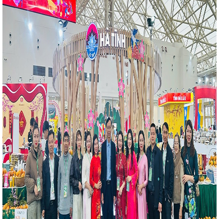
nhân Việt Nam
Thủ tướng Chính phủ Phạm Minh
c Bắc - Nam qua Hà Tĩnh
Danh sách các khu vực
a bàn Hà Tĩnh
Trang trọng lễ kỷ niệm 80 năm Ngày
̀ Tĩnh
10 sự kiện nổi bật ngành Công Thương
 Tĩnh đỡ đầu thôn biên giới xây dựng nông thôn mới
iới thiệu sản phẩm, kết nối giao thương tại các chuỗi
Thành phố Đà Nẵng
Hoàn thiện chuỗi cung ứng, mở
 Tĩnh
Bộ Chính trị ban hành Nghị quyết xây dựng
doanh nhân
Hội chợ Công Thương vùng Tây Bắc -
 rộng mạng lưới phân phối, tiêu thụ hàng hóa cho sản
ung trên lĩnh vực công thương trình kỳ họp HĐND tỉnh
 Thương năm 2024 và giải pháp triển khai nhiệm vụ
h thức huy động vốn đa cấp trên không gian mạng
thành tựu đất nước 80 năm
CĐN Công Thương
nh tại các doanh nghiệp sau Tết Nguyên đán Quý Mão
 hành trình hiện thực hóa khát vọng độc lập, tự do
ÁO CÁO VỀ ĐỀ ÁN PHÁT TRIỂN CÔNG NGHIỆP HỖ
À TĨNH ĐẾN NĂM 2030 VÀ NHỮNG NĂM TIẾP THEO
- triển khai công tác tháng 01 năm 2025
Hà Tĩnh
huật và bắn pháo hoa dịp 2/9
Cảnh báo mưa lớn
ÁP ĐẨY MẠNH PHÁT TRIỂN CÔNG NGHIỆP HỖ TRỢ
Giá xăng, dầu cùng tăng
Ngành Công Thương
ng quý I/2026
Hà Tĩnh tham gia trưng bày gần 50
nh tại Bình Định
Ban Tổ chức cuộc thi trực tuyến
 Việt Nam ưu tiên dùng hàng Việt Nam” tại Hà Tĩnh đã