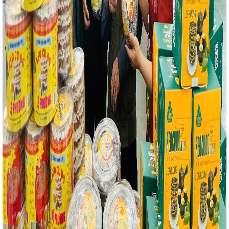
ng Thương Việt Nam
Tăng cường kết nối giao
Hội nghị ngành Công Thương 06 tỉnh Bắc Trung Bộ
n của Quốc hội
Tổng Lãnh sự nước CHDCND Lào
 quyền và Nhân dân Hà Tĩnh
Hà Tĩnh triển khai các
số trên địa bàn tỉnh
Hà Tĩnh triển khai đồng bộ
 vụ Nhân dân đón Tết vui tươi, an toàn, lành mạnh,
ÁC CẢI CÁCH HÀNH CHÍNH TRÊN LĨNH VỰC CÔNG
ừng Sở Công Thương và CĐCT Hà Tĩnh nhân kỷ niệm
ng Thương Việt Nam
Công ty Điện lực Hà Tĩnh:
 thành toàn diện kế hoạch năm 2025
Hà Tĩnh đón
 hợp tác trên nhiều lĩnh vực
Hội nghị khuyến
phía Bắc lần thứ XVIII
Thủ tướng yêu cầu tập
bộ máy, đơn vị hành chính
Huấn luyện kỹ thuật an
 những người làm việc liên quan đến hoạt động
n Hà Tĩnh
Hội nghị kiểm điểm tập thể Đảng ủy,
nh năm 2022
Hơn 21 sản phẩm cơ khí, công
ội chợ triển lãm công nghiệp hỗ trợ và chế biến chế
ng ty Xăng dầu Hà Tĩnh tổ chức tổng kết công tác
 động 2023
Khắc phục khó khăn, đẩy nhanh tiến độ
ng
Ngày 29/11, Quốc hội thảo luận về dự án Luật
ại doanh nghiệp
Tuyên truyền doanh nghiệp, hợp
g bền vững
Thứ trưởng Phan Thị Thắng và đoàn
ng hương tại Ngã ba Đồng Lộc
Kỳ họp thứ 35
iều nội dung về đầu tư công và chuyển mục đích sử
a đáp ứng nhu cầu tăng cao của Nhân dân trong dịp