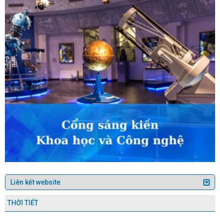
 Sản xuất đầu tư và thương mại TAAD Hà Tĩnh: Nhiều
, người lao động
Hà Tĩnh tập trung triển khai chủ
Số hóa phản ánh hiện trường nâng cao hiệu quả
 Bộ Công Thương kiểm tra, giám sát việc thực hiện
hà máy Nhiệt điện Vũng Áng 1
Bộ Công Thương tổ
i hành Nghị định số 45/2012/NĐ-CP của Chính phủ về
hành Kế hoạch phát triển hạ tầng số đến năm 2025,
a bàn tỉnh Hà Tĩnh
Thông báo Về việc tiếp nhận,
m công nghiệp Bắc Cẩm Xuyên 2 tại xã Cẩm Vịnh,
Về việc ban hành kế hoạch xét tặng danh hiệu
 ưu tú" trong lĩnh vực nghề thủ công mỹ nghệ lần thứ
Công Thương thực hiện một số nhiệm vụ, quyền hạn
 chuyển hàng hóa nguy hiểm trên địa bàn tỉnh Hà Tĩnh
ề luân chuyển cán bộ thuộc diện Ban Thường vụ Tỉnh
gian hàng Đầu tư phát triển Công nghiệp Việt Nam tại
Mời tham gia “Triển lãm Thành phố Hồ Chí Minh và
nnakhet lần thứ 4” năm 2024
Tổ chức Hội nghị
háp luật về an toàn thực phẩm, bảo vệ người tiêu dùng
ương thức đa cấp tại Hà Tĩnh năm 2025
Tăng
 thị trường số 2 và UBND phường Nam Hồng Lĩnh trong
ời tham gia“Triển lãm quốc tế ngành dệt may và
 Quản lý thị trường số 1 xử lý vụ kinh doanh thực
iêu hủy 116 kg hàng hóa vi phạm
Đội Quản lý thị
THỜI TIẾT
 bảo đảm an toàn thương mại tại Hội chợ Công