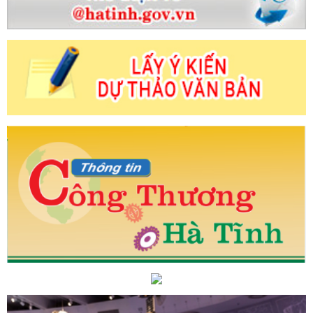
ông tác tư tưởng của Đảng
Hà Tĩnh đẩy mạnh
g, hướng tới tăng trưởng hai con số
Bảo đảm
ờng dịp Tết ở Hà Tĩnh
Trang trọng lễ thắp nến tri
a Đồng Lộc
Hà Tĩnh phát động phong trào thi đua
n đổi số và chuyển đổi xanh
Gỡ khó để thúc đẩy
ỏ hóa lỏng
Trực tiếp: Lễ viếng Tổng Bí thư Nguyễn
 Thành lập CĐCS Công ty cổ phần Du lịch và Thương
oàn giao dịch thương mại tại Lào và Thái Lan cho các
 Bộ
Thông tin liên quan đến hoạt động của người
Health Quốc tế
HÀ TĨNH TỔ CHỨC BÌNH CHỌN
HÔN TIÊU BIỂU
Hà Tĩnh có 3 nhà giáo trẻ được
 ương
Ứng dụng thành công công nghệ phun khí
ủ tịch UBND tỉnh yêu cầu tập trung cao độ thực hiện
hát triển kinh tế - xã hội năm 2026
Phân công rõ
 cử diễn ra thành công tốt đẹp
Các ngày cận kề
ng hàng hóa khá sôi động, giá cả mặt hàng thiết yếu
động lớn.
Những chính sách mới nổi bật có hiệu
hanh – xử lý kịp thời: Hiệu quả bước đầu của i-Hà Tĩnh
hi đua năm 2025 tại Hội nghị tổng kết công tác thi
iền Trung – Tây Nguyên
Hà Tĩnh ban hành
2026: Trải thảm đỏ thu hút dự án chất lượng cao, thúc
phố Hồ Chí Minh thị trường tiềm năng, cơ hội lớn để
 tiêu, mở rộng thị trường thụ hàng hóa
Hoàn
o lễ kỷ niệm 120 năm Ngày sinh Tổng Bí thư Hà Huy
g chính quyền số, hướng tới đô thị thông minh trong