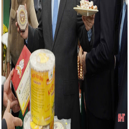
 4 sao năm 2025
Hội nghị kiểm điểm tập thể, cá
 UBND tỉnh
Hà Tĩnh hoàn thành sơ kết giữa nhiệm
 tương đương
“Thương hiệu Quốc gia Việt Nam -
 đề cho ngày Thương hiệu Quốc gia năm 2024
Công
c tiếp nhận Phó Chủ tịch Công đoàn ngành
Hội
 triển khai nhiệm vụ 2026 của Đảng bộ Bộ Công
uất các giải pháp hỗ trợ doanh nghiệp, đảm bảo
t triển kinh tế xã hội
Lan tỏa niềm tin thực hiện
ược của Đảng
Gỡ khó cho doanh nghiệp trong vấn
 tử xuyên biên giới
Hà Tĩnh tổ chức trang trọng
i thi hào Nguyễn Du
CĐN Công Thương Hà Tĩnh
rang điểm “Đánh thức vẻ đẹp chính mình” nhân ngày
m xây dựng, chiến đấu và trưởng thành của Quân đội
BCH đánh giá kết quả hoạt động quý I, triển khai
háng công nhân năm 2024
THÔNG BÁO TỔ CHỨC
À TĨNH NĂM 2024
Phấn đấu chỉ số sản xuất công
ăm 2026
CHÀO MỪNG 74 NĂM NGÀY TRUYỀN
/5/1951 – 14/5/2025)
Chủ tịch Quốc hội: Hoàn
iền lương từ 1/7
Sôi nổi các hoạt động kỷ niệm
 các CĐCS
Hội nghị tập huấn xây dựng thương
hiệp nông thôn; chuyển đổi số và phổ biến chính
Tập đoàn Vingroup hỗ trợ Hà Tĩnh 15 xe cứu
Bộ trưởng Nguyễn Hồng Diên báo cáo trước Quốc
 đổi)
Toàn văn phát biểu của Tổng Bí thư Tô Lâm
 triển khai Nghị quyết số 66 và Nghị quyết số 68