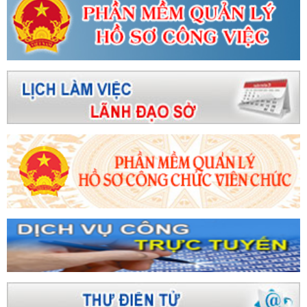
n đổi số - Dữ liệu số tạo nên giá trị năm 2023
Hà
ng bày, giới thiệu, quảng bá tại Lễ hội ẩm thực Món
ng nghề tỉnh Bình Định năm 2024
Khánh thành Tổ
ổng vốn đầu tư 2,2 tỉ USD
Nhiều người dân tri ân,
Sẵn sàng cho lễ hội cam và sản phẩm nông
sách nổi bật có hiệu lực từ tháng 5/2026
Hơn
uộc vận động người Việt ưu tiên dùng hàng Việt” ở Hà
hàng Việt Nam tại thị trường trong nước trên địa bàn
trương đầu tư Nhà máy Điện gió Kỳ Anh kinh phí hơn
ng lễ hội cam và các sản phẩm nông nghiệp
rước biến động Trung Đông
Khai mạc Kỳ họp thứ
Sở Công Thương tổ chức Chào cờ - triển khai
Đại biểu HĐND tỉnh Hà Tĩnh "hiến kế" nhiều giải pháp
 Hà Tĩnh: Công tác tham mưu chủ động đi trước
ai đề án tỉnh nông thôn mới
Trang bị kiến thức về
iệp Hà Tĩnh
Nhiệt điện Vũng Áng 1 ước đạt doanh
hương Hà Tĩnh: Sơ kết 6 tháng đầu năm 2024 và gặp
ời kỳ nhân kỷ niệm 95 năm Ngày thành lập Công đoàn
ây dựng nền hành chính chuyên nghiệp, hiện đại, hiệu
c - Nhân tố có ý nghĩa quyết định thắng lợi
Công
ới siêu bão Ragasa
Hà Tĩnh trưng bày, giới thiệu
ông nghiệp nông thôn tiêu biểu, đặc trưng tại Hội
g Bộ - Nghệ An năm 2023
Sự khác nhau giữa
ổi số
Hà Tĩnh tập huấn trực tuyến phổ cập kỹ năng
số cộng đồng trên địa bàn tỉnh
Dấu ấn của Tổng