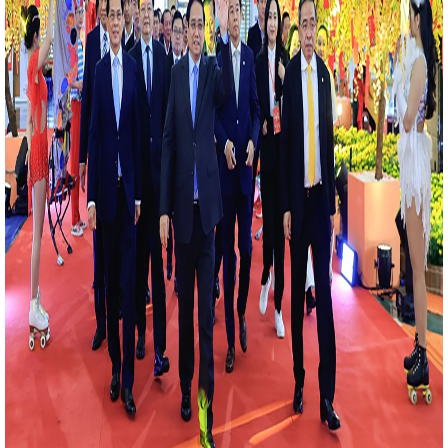
y định về áp dụng, sử dụng văn bản, giấy tờ đã được
ảng uỷ Khối CCQ&DN tỉnh tổ chức Hội thi Dân vận
rở thành quốc gia thứ 73 công nhận Việt Nam là quốc
Sở Thông tin và Truyền thông Hà Tĩnh - 20 năm một
sách ưu đãi cho nhà đầu tư trạm sạc điện
Nâng
u, phục vụ của văn phòng cấp ủy trong kỷ nguyên
hu hút đầu tư, thương mại cho Doanh nghiệp Hà Tĩnh
Vietnam Expo 2023
Bộ Công Thương họp chuẩn bị
ành hệ thống điện và thị trường điện Quốc gia
giới là nhiệm vụ chính trị trọng tâm, xuyên suốt
NG QUÝ I NĂM 2023
Tổ chức các hoạt động
 tiêu dùng Việt Nam năm 2025
Chủ tịch UBND
chủ động triển khai các biện pháp ứng phó với bão số
 Việt Nam đồng hành cùng Hà Tĩnh trong giai đoạn
ực Hà Tĩnh tăng hiệu suất kinh doanh nhờ ứng dụng
Tinh đạt hơn 100.000 lượt cài đặt
Hà Tĩnh phấn
nghiệp trong năm 2024
‘Cú hích’ lớn cho thương
 2025
Bộ Công Thương chốt lộ trình cung ứng
/2026
VinFast và chương trình “Tự hào quê hương
 Đại hội Chi đoàn Sở Công Thương nhiệm kỳ 2024-
 lãm hàng công nghiệp nông thôn tiêu biểu khu vực
 Phiên đàm phán lần thứ 8 nâng cấp Hiệp định
 Quốc (ACFTA)
Lễ chuyển giao Trung tâm Điều độ
ông Thương
CĐN Công Thương Hà Tĩnh: Chương
ẻ” năm 2024 mang đến nhiều niềm vui, tình cảm ấm áp