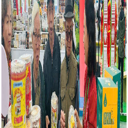
h
Hội nghị liên Bộ trưởng Ngoại giao – Kinh tế
D tỉnh làm việc với Tập đoàn Xây dựng Thái Bình
ÔNG THƯƠNG HÀ TĨNH TIẾP NHẬN GIÁM ĐỐC MỚI
ễ kỷ niệm 120 năm Ngày sinh Tổng Bí thư Trần Phú
Tĩnh tôn vinh 13 cá nhân tiêu biểu
CĐN Công
ấn nổi bật
Hà Tĩnh tham gia xúc tiến thương mại
Công Thương khu vực Tây Bắc – Điện Biên năm 2024
 cực triển khai các hạng mục đỡ đầu nông thôn mới
p hành Trung ương Đảng khóa XIV
Bí thư Tỉnh ủy
 Ủy viên Ban Chấp hành Trung ương Đảng khóa XIV
 bế mạc, Ban Chấp hành Trung ương Đảng khóa XIV sẽ
Kiểm tra an toàn tại Tổng kho xăng dầu dầu khí
ương tổ chức Chào cờ - triển khai công tác tháng 5
Chương trình đoàn doanh nghiệp nước ngoài vào Việt
địa phương khu vực Bắc Trung Bộ, tại Quảng Trị
 trị Hệ thống thông tin giải quyết thủ tục hành chính
ạo, điều hành số của tỉnh
Thủ tướng Phạm Minh
nh tại Hội chợ mùa Xuân
Công đoàn Công ty CP
g Tháng Công nhân, tháng hành động ATVSLĐ năm
g vụ Tỉnh ủy về một số nội dung liên quan tổ chức
ần cảnh giác trước những website giả mạo cơ quan
nh có thêm một cụm công nghiệp rộng hơn 30 ha
ng bố các quyết định luân chuyển, điều động, bổ
yễn Hồng Diên gửi thư chúc mừng nhân dịp 73 năm