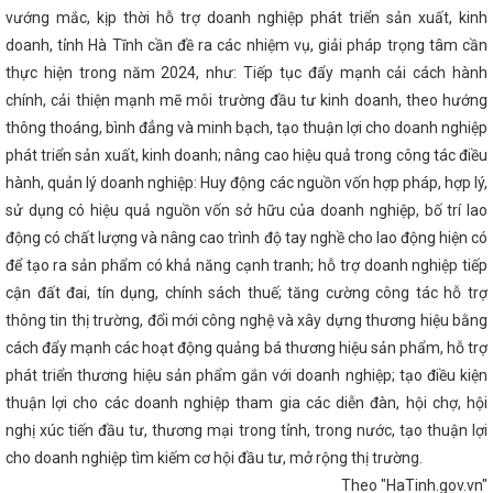
 thông Hà Tĩnh - 20 năm một chặng đường
Sớm có chính sách ưu
vướng mắc, kịp thời hỗ trợ doanh nghiệp phát triển sản xuất, kinh
 sạc điện
Nâng cao chất lượng công tác tham mưu, phục vụ của
 kỷ nguyên chuyển đổi số
Nhiều cơ hội thu hút đầu tư, thương mại
doanh, tỉnh Hà Tĩnh cần đề ra các nhiệm vụ, giải pháp trọng tâm cần
h tại Hội chợ thương mại quốc tế Vietnam Expo 2023
Bộ Công
thực hiện trong năm 2024, như: Tiếp tục đẩy mạnh cải cách hành
p nhận Công ty TNHH MTV Vận hành hệ thống điện và thị trường điện
ác phụ nữ và bình đẳng giới là nhiệm vụ chính trị trọng tâm, xuyên
chính, cải thiện mạnh mẽ môi trường đầu tư kinh doanh, theo hướng
 ĐỘNG CÔNG THƯƠNG QUÝ I NĂM 2023
Tổ chức các hoạt động
thông thoáng, bình đẳng và minh bạch, tạo thuận lợi cho doanh nghiệp
của người tiêu dùng Việt Nam năm 2025
Chủ tịch UBND tỉnh ban
phát triển sản xuất, kinh doanh; nâng cao hiệu quả trong công tác điều
chủ động triển khai các biện pháp ứng phó với bão số 12 và mưa lũ
t Nam đồng hành cùng Hà Tĩnh trong giai đoạn phát triển mới
hành, quản lý doanh nghiệp: Huy động các nguồn vốn hợp pháp, hợp lý,
h tăng hiệu suất kinh doanh nhờ ứng dụng mạnh mẽ chuyển đổi số
sử dụng có hiệu quả nguồn vốn sở hữu của doanh nghiệp, bố trí lao
0.000 lượt cài đặt
Hà Tĩnh phấn đấu thành lập mới 1.100 doanh
động có chất lượng và nâng cao trình độ tay nghề cho lao động hiện có
‘Cú hích’ lớn cho thương hiệu Hà Tĩnh tại Hội chợ Mùa Thu 2025
t lộ trình cung ứng xăng E10 trên toàn quốc từ 01/6/2026
để tạo ra sản phẩm có khả năng cạnh tranh; hỗ trợ doanh nghiệp tiếp
 “Tự hào quê hương Hà Tĩnh”
Tổ chức thành công Đại hội Chi
cận đất đai, tín dụng, chính sách thuế; tăng cường công tác hỗ trợ
hiệm kỳ 2024-2027
Khai mạc Hội chợ triển lãm hàng công
iểu khu vực phía Bắc năm 2022
Khai mạc Phiên đàm phán lần thứ
thông tin thị trường, đổi mới công nghệ và xây dựng thương hiệu bằng
Thương mại Tự do ASEAN-Trung Quốc (ACFTA)
Lễ chuyển giao
cách đẩy mạnh các hoạt động quảng bá thương hiệu sản phẩm, hỗ trợ
hống điện Quốc gia về Bộ Công Thương
CĐN Công Thương Hà
phát triển thương hiệu sản phẩm gắn với doanh nghiệp; tạo điều kiện
 sum vầy – Xuân chia sẻ” năm 2024 mang đến nhiều niềm vui, tình
n, người lao động
Công bố thành lập Đảng bộ Ban Tuyên giáo và
thuận lợi cho các doanh nghiệp tham gia các diễn đàn, hội chợ, hội
Gần 100 sản phẩm đặc trưng của Hà Tĩnh tham gia Hội chợ mùa
nghị xúc tiến đầu tư, thương mại trong tỉnh, trong nước, tạo thuận lợi
G CÁO BÁO CHÍ VỀ HỘI NGHỊ TRỰC TUYẾN KHỐI CÔNG THƯƠNG ĐỊA
HÁP THÚC ĐẨY PHÁT TRIỂN SẢN XUẤT KINH DOANH VÀ XUẤT, NHẬP
cho doanh nghiệp tìm kiếm cơ hội đầu tư, mở rộng thị trường.
ương hướng, nhiệm vụ trọng tâm Quý II năm 2025
Đặc sản Hà
Theo "HaTinh.gov.vn"