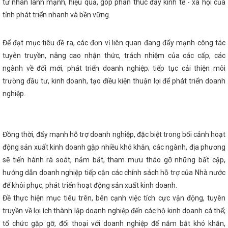
tư nhân lành mạnh, hiệu quả, góp phần thúc đẩy kinh tế - xã hội của
rung Bộ
10 dấu ấn nổi bật của Hà Tĩnh năm 2024
VinFast khai
tỉnh phát triển nhanh và bền vững.
ĩnh
HÀ TĨNH TRIỂN KHAI CHƯƠNG TRÌNH HÀNH ĐỘNG QUỐC GIA
ÙNG BỀN VỮNG GIAI ĐOẠN 2026 - 2030
Hà Tĩnh kêu gọi người
h thói quen”
Đại tiệc của âm thanh, ánh sáng - Đêm hội
Để đạt mục tiêu đề ra, các đơn vị liên quan đang đẩy mạnh công tác
Tĩnh
Kinh tế Hà Tĩnh 3 tháng đầu năm tiếp tục xu hướng phục hồi
u chỉnh cơ cấu Chính phủ nhiệm kỳ 2021-2026
Toàn văn phát biểu
tuyên truyền, nâng cao nhận thức, trách nhiệm của các cấp, các
 ương 13 của Tổng Bí thư Tô Lâm
Thủ tướng Phạm Minh Chính
ngành về đổi mới, phát triển doanh nghiệp; tiếp tục cải thiện môi
 thăm cấp Nhà nước đến Ấn Độ
Sáng nay Quốc hội chốt mô hình
trường đầu tư, kinh doanh, tạo điều kiện thuận lợi để phát triển doanh
 và họp phiên bế mạc
Vingroup thành lập công ty sản xuất thép
u tư 10.000 tỷ đồng
Ông Dương Tất Thắng được bầu giữ chức Phó
nghiệp.
ĩnh
Bế mạc Hội nghị Trung ương 13
Đại hội điểm Công đoàn
iển công nghiệp - Xây lắp và Thương mại Hà Tĩnh
Khai mạc Hội
kinh tế Đông Tây (EWEC) – Đà Nẵng 2024
Phiên họp thường kỳ
Khánh thành Nhà máy Bia Hà Nội - Nghệ Tĩnh công suất 100 triệu
Đồng thời, đẩy mạnh hỗ trợ doanh nghiệp, đặc biệt trong bối cảnh hoạt
 gia trưng bày, giới thiệu, quảng bá sản phẩm tại Hội chợ quốc tế
Đầu tư Hành lang kinh tế Đông Tây (EWEC) - Đà Nẵng 2024
Hội
động sản xuất kinh doanh gặp nhiều khó khăn, các ngành, địa phương
ễn Hồng Diên và đồng chí Trần Cương, Bí thư Khu ủy Khu tự trị dân
sẽ tiến hành rà soát, nắm bắt, tham mưu tháo gỡ những bất cập,
Trung Quốc
Chủ tịch Quốc hội Vương Đình Huệ kiểm tra sản xuất
hướng dẫn doanh nghiệp tiếp cận các chính sách hỗ trợ của Nhà nước
g
Ban Chấp hành Đảng bộ tỉnh Hà Tĩnh công bố các quyết định về
bộ
KHAI MẠC LỚP HUẤN LUYỆN KỸ THUẬT AN TOÀN VẬT LIỆU NỔ
để khôi phục, phát triển hoạt động sản xuất kinh doanh.
6
Hà Tĩnh thông báo điều chỉnh thời gian đại hội Đảng nhiệm kỳ
Đề thực hiện mục tiêu trên, bên cạnh việc tích cực vận động, tuyên
 về áp dụng, sử dụng văn bản, giấy tờ đã được ban hành trước khi
ối CCQ&DN tỉnh tổ chức Hội thi Dân vận khéo năm 2024
Costa
truyền về lợi ích thành lập doanh nghiệp đến các hộ kinh doanh cá thể;
thứ 73 công nhận Việt Nam là quốc gia có nền kinh tế thị trường
tổ chức gặp gỡ, đối thoại với doanh nghiệp để nắm bắt khó khăn,