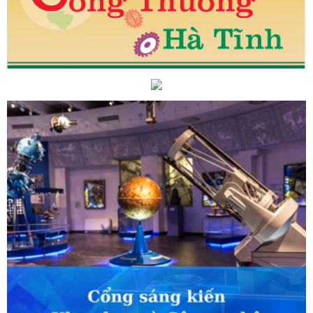
 trung tháo gỡ vướng mắc, đẩy mạnh thực hiện Đề án 06 ở Hà Tĩnh
Công ty Tân cảng Sài Gòn về duy trì tuyến hàng container qua cảng
 ỨNG PHÓ SỰ CỐ HÓA CHẤT NĂM 2025 TẠI CHI NHÁNH CÔNG
HÀ TĨNH
Bộ Công Thương ban hành Chỉ thị về việc tiếp tục tăng
 kiểm soát hóa chất cần kiểm soát đặc biệt và các hóa chất nguy
ực công nghiệp
Hỗ trợ cơ sở công nghiệp nông thôn Hà Tĩnh thực
Chúc mừng doanh nghiệp nhân Ngày Doanh nhân Việt Nam (13/10)
Thương, Trưởng Đoàn đàm phán Chính phủ về Thương mại với Hoa Kỳ
Ngài Marc E. Knapper, Đại sứ đặc mệnh toàn quyền Hợp chúng quốc
Hà Tĩnh sẵn sàng cho Giờ Trái đất 2024
Tập trung chỉ đạo, phấn
 tiêu năm 2024
Các hoạt động của Thứ trưởng Nguyễn Hoàng
huyến thăm cấp nhà nước Cộng hòa Kazakhstan của Tổng Bí thư Tô
i thảo luận về phát triển trí tuệ nhân tạo
Hà Tĩnh có 9 sản
ăm 2025
Hội nghị kiểm điểm tập thể, cá nhân của Ban Thường vụ
Hà Tĩnh hoàn thành sơ kết giữa nhiệm kỳ đại hội đảng bộ cấp huyện và
g hiệu Quốc gia Việt Nam - Nâng tầm giá trị cốt lõi” là Chủ đề cho
 gia năm 2024
Công đoàn ngành Công Thương: Tổ chức tiếp
g đoàn ngành
Hội nghị tổng kết công tác năm 2025, triển khai
g bộ Bộ Công Thương
Bộ Công Thương đề xuất các giải pháp hỗ
ảo cung ứng điện và xăng dầu cho phát triển kinh tế xã hội
Lan
hắng lợi các quyết sách chiến lược của Đảng
Gỡ khó cho doanh
t khẩu qua thương mại điện tử xuyên biên giới
Hà Tĩnh tổ chức
260 năm Ngày sinh Đại thi hào Nguyễn Du
CĐN Công Thương Hà
nh workshop Trang điểm “Đánh thức vẻ đẹp chính mình” nhân ngày
81 năm xây dựng, chiến đấu và trưởng thành của Quân đội Nhân