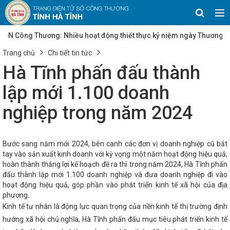
N Công Thương: Nhiều hoạt động thiết thực kỷ niệm ngày Thương
ị quyết số 25/NQ-CP của Chính phủ về mục tiêu tăng trưởng các
Trang chủ
Chi tiết tin tức
ương
Tạo đà thúc đẩy sản xuất công nghiệp Hà Tĩnh
Quy chế
đánh giá lựa chọn chủ đầu tư xây dựng hạ tầng kỹ thuật cụm công
Hà Tĩnh phấn đấu thành
 Hà Tĩnh
Hơn 30 sản phẩm tiêu biểu tỉnh Hà Tĩnh tham gia trưng
bá tại Hội chợ Triển lãm sản phẩm OCOP Quảng Ngãi năm 2023
lập mới 1.100 doanh
ộng về an toàn, vệ sinh lao động (ATVSLĐ) năm 2025
Hà Tĩnh
ó 50% tòa nhà công sở lắp đặt điện mặt trời mái nhà
Công
nghiệp trong năm 2024
c hồi mạnh mẽ và những động lực tăng trưởng mới
Thành kính
y mất Hải Thượng Lãn Ông Lê Hữu Trác
Đại hội Đảng bộ tỉnh Hà
ông: Dấu mốc mở ra chặng đường phát triển mới
Ngày 07 tháng 5
Tĩnh ban hành Quyết định số 1143/QĐ-UBND về việc thành lập Cụm
Bước sang năm mới 2024, bên canh các đơn vị doanh nghiệp cũ bắt
ới diện tích 30 ha
Bí thư Tỉnh ủy thăm, tặng quà Trung tâm từ
tay vào sản xuất kinh doanh với kỳ vọng một năm hoạt động hiệu quả,
 khai các biện pháp cấp bách khắc phục hậu quả cơn bão số 10 và
hoàn thành thắng lợi kế hoạch đề ra thì trong năm 2024, Hà Tĩnh phấn
 ủy Hà Tĩnh mong muốn JETRO kết nối nhà đầu tư Nhật Bản vào địa bàn
n thành đề án bỏ thanh tra cấp huyện
Hà Tĩnh có 2 sản phẩm
đấu thành lập mới 1.100 doanh nghiệp và đưa doanh nghiệp đi vào
 công nghiệp nông thôn tiêu biểu cấp quốc gia lần thứ VI - năm
hoạt động hiệu quả, góp phần vào phát triển kinh tế xã hội của địa
uyệt Chương trình khuyến công 2026–2030, thúc đẩy công nghiệp
phương.
nh tế xanh và chuyển đổi số
Để người Việt tin dùng hàng Việt
Kinh tế tư nhân là động lực quan trọng của nền kinh tế thị trường định
 Truyền hình Hà Tĩnh)
Tôn vinh 108 sản phẩm CNNT tiêu biểu
hướng xã hội chủ nghĩa, Hà Tĩnh phấn đấu mục tiêu phát triển kinh tế
g định bản sắc, nâng tầm giá trị hàng Việt
“Phủ sóng” thương
Hợp tác phát triển KT-XH giữa TP Hồ Chí Minh với Hà Tĩnh và một