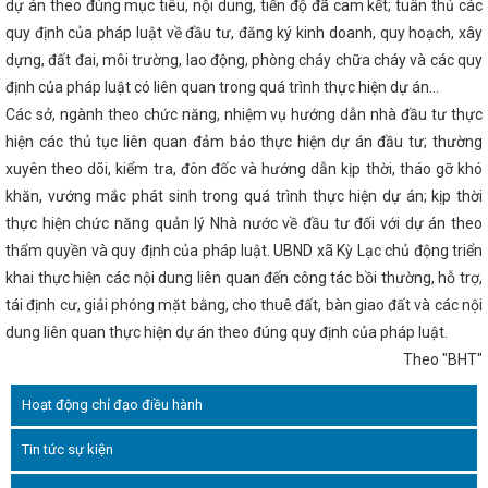
dự án theo đúng mục tiêu, nội dung, tiến độ đã cam kết; tuân thủ các
ên kết công nghiệp
Bộ đội Biên phòng tỉnh giành giải nhất Hội thi "
 2024
Tình hình sản xuất công nghiệp tháng 7 và 7 tháng đầu năm
quy định của pháp luật về đầu tư, đăng ký kinh doanh, quy hoạch, xây
 13 Ủy ban hợp tác kinh tế, thương mại Việt Nam – Trung Quốc
Hà 
dựng, đất đai, môi trường, lao động, phòng cháy chữa cháy và các quy
ết nối cung - cầu giữa Thành phố Hồ Chí Minh và các tỉnh, thành phố t
tăng cường hợp tác với Thành phố Huế về triển khai hoạt động Khoa h
định của pháp luật có liên quan trong quá trình thực hiện dự án…
ố
Ứng xử với tin giả trên môi trường mạng internet như thế nào?
Các sở, ngành theo chức năng, nhiệm vụ hướng dẫn nhà đầu tư thực
 Tĩnh đến người tiêu dùng
Thành phố Hà Tĩnh một thế kỷ vươn mì
hiện các thủ tục liên quan đảm bảo thực hiện dự án đầu tư; thường
ợp tác giữa TP Hồ Chí Minh với các tỉnh Bắc Trung Bộ và phía Bắc
h ước đạt 8,78%, xếp thứ nhất Bắc Trung Bộ
Tập huấn kiến thức c
xuyên theo dõi, kiểm tra, đôn đốc và hướng dẫn kịp thời, tháo gỡ khó
g nghiệp nông thôn, phổ biến văn bản pháp luật về cụm công nghiệp
khăn, vướng mắc phát sinh trong quá trình thực hiện dự án; kịp thời
 kỳ 2021-2026 thông qua 369 nghị quyết
Hà Tĩnh có 6 dự án khởi 
ng Đại hội XIV của Đảng
thực hiện chức năng quản lý Nhà nước về đầu tư đối với dự án theo
Kế hoạch triển khai thực hiện Nghị quyết
/10/2024 của Chính phủ; Kế hoạch số 322-KH/TU ngày 10/01/2025 củ
thẩm quyền và quy định của pháp luật. UBND xã Kỳ Lạc chủ động triển
ện Chỉ thị số 31-CT/TW ngày 19/3/2024 của Ban Bí thư Trung ương Đảng
khai thực hiện các nội dung liên quan đến công tác bồi thường, hỗ trợ,
ng cường sự
An toàn khi mua bán hàng hóa trong thương mại điện t
ùng tiền mặt
Kỳ họp thứ 34, HĐND tỉnh: Đại biểu chất vấn về nguy 
tái định cư, giải phóng mặt bằng, cho thuê đất, bàn giao đất và các nội
Không để lọt vào Trung ương người giàu bất thường, nói nhiều làm ít
dung liên quan thực hiện dự án theo đúng quy định của pháp luật.
ết tâm tạo đột phá, đưa Hà Tĩnh phát triển nhanh và bền vững giai đoạ
Theo "BHT"
hoàn thiện cơ sở hạ tầng tại các Cụm công nghiệp trên địa bàn tỉnh H
 gỡ vướng mắc, đẩy mạnh thực hiện Đề án 06 ở Hà Tĩnh
Làm việc v
i Gòn về duy trì tuyến hàng container qua cảng Vũng Áng
DIỄN 
Hoạt động chỉ đạo điều hành
ẤT NĂM 2025 TẠI CHI NHÁNH CÔNG NGHIỆP HÓA CHẤT MỎ HÀ TĨNH
h Chỉ thị về việc tiếp tục tăng cường công tác quản lý, kiểm soát hóa
Tin tức sự kiện
biệt và các hóa chất nguy hiểm khác trong lĩnh vực công nghiệp
H
g thôn Hà Tĩnh thực hiện chuyển đổi số
Chúc mừng doanh nghiệ