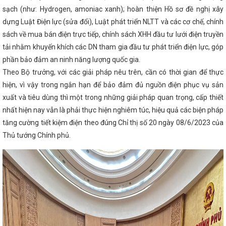
n khai hướng dẫn quản trị Hệ thống thông tin giải quyết thủ tục
sạch (như: Hydrogen, amoniac xanh); hoàn thiện Hồ sơ đề nghị xây
n lý văn bản chỉ đạo, điều hành số của tỉnh
Thủ tướng Phạm
dựng Luật Điện lực (sửa đổi), Luật phát triển NLTT và các cơ chế, chính
 hàng Hà Tĩnh tại Hội chợ mùa Xuân
Công đoàn Công ty CP
sách về mua bán điện trực tiếp, chính sách XHH đầu tư lưới điện truyền
át động Tháng Công nhân, tháng hành động ATVSLĐ năm 2024
ng vụ Tỉnh ủy về một số nội dung liên quan tổ chức đảng, đảng
tải nhằm khuyến khích các DN tham gia đầu tư phát triển điện lực, góp
nh giác trước những website giả mạo cơ quan chức năng để lừa
phần bảo đảm an ninh năng lượng quốc gia.
một cụm công nghiệp rộng hơn 30 ha
Ban Thường vụ Tỉnh ủy
 định luân chuyển, điều động, bổ nhiệm cán bộ
Theo Bộ trưởng, với các giải pháp nêu trên, cần có thời gian để thực
Bộ trưởng
 chúc mừng nhân dịp 73 năm Ngày truyền thống của ngành Công
hiện, vì vậy trong ngắn hạn để bảo đảm đủ nguồn điện phục vụ sản
 cường kết nối giao thương khu vực Bắc Trung Bộ
Hội nghị
xuất và tiêu dùng thì một trong những giải pháp quan trọng, cấp thiết
h Bắc Trung Bộ
Tinh gọn bộ máy các cơ quan của Quốc hội
DCND Lào thăm và chúc Tết Đảng bộ, Chính quyền và Nhân dân
nhất hiện nay vẫn là phải thực hiện nghiêm túc, hiệu quả các biện pháp
khai các nhiệm vụ cấp bách về chuyển đổi số trên địa bàn tỉnh
tăng cường tiết kiệm điện theo đúng Chỉ thị số 20 ngày 08/6/2023 của
ng bộ nhiệm vụ, giải pháp đảm bảo phục vụ Nhân dân đón Tết vui
Thủ tướng Chính phủ.
ết kiệm.
ĐẨY MẠNH CÔNG TÁC CẢI CÁCH HÀNH CHÍNH TRÊN
Các đơn vị chúc mừng Sở Công Thương và CĐCT Hà Tĩnh
 thành lập ngành Công Thương Việt Nam
Công ty Điện lực Hà
hấn đấu hoàn thành toàn diện kế hoạch năm 2025
Hà Tĩnh đón
ết nối hợp tác trên nhiều lĩnh vực
Hội nghị khuyến công các
a Bắc lần thứ XVIII
Thủ tướng yêu cầu tập trung thực hiện sắp
 hành chính
Huấn luyện kỹ thuật an toàn vật liệu nổ công
m việc liên quan đến hoạt động VLNCN của các đơn vị trên địa
kiểm điểm tập thể Đảng ủy, Lãnh đạo sở Công Thương Hà Tĩnh
phẩm cơ khí, công nghiệpmade in Hà Tĩnh tham gia Hội chợ triển