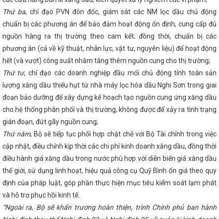
CĐN Công Thương Hà Tĩnh tổ chức Hội nghị tổng kết hoạt động
n khai nhiệm vụ năm 2025
Bế mạc Hội nghị lần thứ 2 BCH TƯ
Thứ ba
, chỉ đạo PVN đôn đốc, giám sát các NM lọc dầu chủ động
 cao về những vấn đề lớn, hệ trọng
Kế hoạch Triển khai các
chuẩn bị các phương án để bảo đảm hoạt động ổn định, cung cấp đủ
oanh nhân Việt Nam 13 tháng 10 năm 2023
Tắt đèn hưởng
nguồn hàng ra thị trường theo cam kết; đồng thời, chuẩn bị các
hông điệp “Sáng tạo xanh - Tương lai xanh”
Sở Công Thương
iệp nhân ngày Doanh nhân Việt Nam
Thủ tướng Chính phủ
phương án (cả về kỹ thuật, nhân lực, vật tư, nguyên liệu) để hoạt động
ông trường cao tốc Bắc - Nam qua Hà Tĩnh
Danh sách các
hết (và vượt) công suất nhằm tăng thêm nguồn cung cho thị trường;
lũ quét trên địa bàn Hà Tĩnh
Trang trọng lễ kỷ niệm 80 năm
 vũ trang Hà Tĩnh
Thứ tư
, chỉ đạo các doanh nghiệp đầu mối chủ động tính toán sản
10 sự kiện nổi bật ngành Công Thương
ương Hà Tĩnh đỡ đầu thôn biên giới xây dựng nông thôn mới
lượng xăng dầu thiếu hụt từ nhà máy lọc hóa dầu Nghi Sơn trong giai
 giới thiệu sản phẩm, kết nối giao thương tại các chuỗi sự kiện
đoạn bảo dưỡng để xây dựng kế hoạch tạo nguồn cung ứng xăng dầu
hành phố Đà Nẵng
Hoàn thiện chuỗi cung ứng, mở rộng thị
ĩnh
Bộ Chính trị ban hành Nghị quyết xây dựng và phát huy
cho hệ thống phân phối và thị trường, không được để xảy ra tình trạng
 nhân
Hội chợ Công Thương vùng Tây Bắc - Lai Châu 2023 cơ
gián đoạn, đứt gãy nguồn cung;
 lưới phân phối, tiêu thụ hàng hóa cho sản phẩm Hà Tĩnh
Thứ năm
, Bộ sẽ tiếp tục phối hợp chặt chẽ với Bộ Tài chính trong việc
h vực công thương trình kỳ họp HĐND tỉnh
Những điểm nhấn
24 và giải pháp triển khai nhiệm vụ năm 2025
Cảnh giác
cập nhật, điều chỉnh kịp thời các chi phí kinh doanh xăng dầu, đồng thời
n đa cấp trên không gian mạng
Sơ đồ tham quan Triển lãm
điều hành giá xăng dầu trong nước phù hợp với diễn biến giá xăng dầu
m
CĐN Công Thương nắm tình hình sản suất kinh doanh tại
t Nguyên đán Quý Mão 2023
Chủ tịch Hồ Chí Minh và hành
thế giới, sử dụng linh hoạt, hiệu quả công cụ Quỹ Bình ổn giá theo quy
ng độc lập, tự do
SỞ CÔNG THƯƠNG HÀ TĨNH BÁO CÁO VỀ
định của pháp luật, góp phần thực hiện mục tiêu kiểm soát lạm phát
GHIỆP HỖ TRỢ, CHẾ BIẾN CHẾ TẠO TỈNH HÀ TĨNH ĐẾN NĂM 2030
và hỗ trợ phục hồi kinh tế.
O
Sở Công Thương tổ chức Chào cờ - triển khai công tác
 Tĩnh dừng tổ chức chương trình nghệ thuật và bắn pháo hoa dịp
“Ngoài ra, Bộ sẽ khẩn trương hoàn thiện, trình Chính phủ ban hành
do áp thấp nhiệt đới
GIẢI PHÁP ĐẨY MẠNH PHÁT TRIỂN