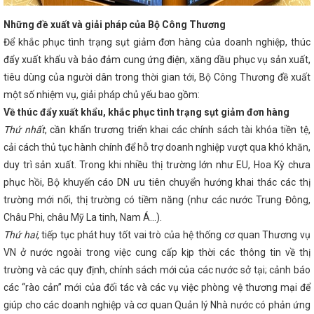
, nói nhiều làm ít
Chủ tịch UBND tỉnh: Quyết tâm tạo đột phá,
anh và bền vững giai đoạn 2026 - 2030
Quan tâm hoàn thiện
Những đề xuất và giải pháp của Bộ Công Thương
công nghiệp trên địa bàn tỉnh Hà Tĩnh
Tập trung tháo gỡ
Để khắc phục tình trạng sụt giảm đơn hàng của doanh nghiệp, thúc
hiện Đề án 06 ở Hà Tĩnh
Làm việc với Tổng Công ty Tân cảng
 hàng container qua cảng Vũng Áng
DIỄN TẬP ỨNG PHÓ SỰ CỐ
đẩy xuất khẩu và bảo đảm cung ứng điện, xăng dầu phục vụ sản xuất,
CHI NHÁNH CÔNG NGHIỆP HÓA CHẤT MỎ HÀ TĨNH
Bộ Công
tiêu dùng của người dân trong thời gian tới, Bộ Công Thương đề xuất
 việc tiếp tục tăng cường công tác quản lý, kiểm soát hóa chất
 các hóa chất nguy hiểm khác trong lĩnh vực công nghiệp
một số nhiệm vụ, giải pháp chủ yếu bao gồm:
Hỗ
g thôn Hà Tĩnh thực hiện chuyển đổi số
Chúc mừng doanh
Về thúc đẩy xuất khẩu, khắc phục tình trạng sụt giảm đơn hàng
hân Việt Nam (13/10)
Bộ trưởng Bộ Công Thương, Trưởng
Thứ nhất
, cần khẩn trương triển khai các chính sách tài khóa tiền tệ,
về Thương mại với Hoa Kỳ Nguyễn Hồng Diên tiếp Ngài Marc E.
 toàn quyền Hợp chúng quốc Hoa Kỳ tại Việt Nam
Hà Tĩnh
cải cách thủ tục hành chính để hỗ trợ doanh nghiệp vượt qua khó khăn,
 2024
Tập trung chỉ đạo, phấn đấu đạt và vượt các chỉ tiêu
duy trì sản xuất. Trong khi nhiều thị trường lớn như EU, Hoa Kỳ chưa
ộng của Thứ trưởng Nguyễn Hoàng Long trong khuôn khổ chuyến
phục hồi, Bộ khuyến cáo DN ưu tiên chuyển hướng khai thác các thị
òa Kazakhstan của Tổng Bí thư Tô Lâm
Hôm nay Quốc hội
tuệ nhân tạo
Hà Tĩnh có 9 sản phẩm đạt Ocop 4 sao năm 2025
trường mới nổi, thị trường có tiềm năng (như các nước Trung Đông,
p thể, cá nhân của Ban Thường vụ Đảng ủy UBND tỉnh
Hà Tĩnh
Châu Phi, châu Mỹ La tinh, Nam Á…).
iệm kỳ đại hội đảng bộ cấp huyện và tương đương
“Thương
âng tầm giá trị cốt lõi” là Chủ đề cho ngày Thương hiệu Quốc gia
Thứ hai
, tiếp tục phát huy tốt vai trò của hệ thống cơ quan Thương vụ
ngành Công Thương: Tổ chức tiếp nhận Phó Chủ tịch Công đoàn
VN ở nước ngoài trong việc cung cấp kịp thời các thông tin về thị
kết công tác năm 2025, triển khai nhiệm vụ 2026 của Đảng bộ Bộ
trường và các quy định, chính sách mới của các nước sở tại; cảnh báo
 Thương đề xuất các giải pháp hỗ trợ doanh nghiệp, đảm bảo
cho phát triển kinh tế xã hội
Lan tỏa niềm tin thực hiện thắng
các “rào cản” mới của đối tác và các vụ việc phòng vệ thương mại để
lược của Đảng
Gỡ khó cho doanh nghiệp trong vấn đề xuất
giúp cho các doanh nghiệp và cơ quan Quản lý Nhà nước có phản ứng
tử xuyên biên giới
Hà Tĩnh tổ chức trang trọng Lễ Kỷ niệm