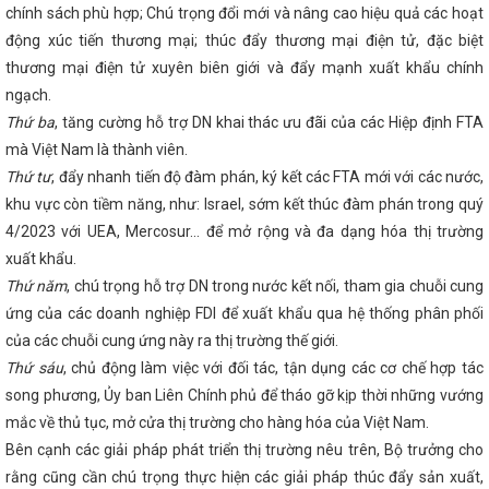
i hào Nguyễn Du
CĐN Công Thương Hà Tĩnh tổ chức chương
chính sách phù hợp; Chú trọng đổi mới và nâng cao hiệu quả các hoạt
 “Đánh thức vẻ đẹp chính mình” nhân ngày Phụ nữ Việt Nam
động xúc tiến thương mại; thúc đẩy thương mại điện tử, đặc biệt
, chiến đấu và trưởng thành của Quân đội Nhân dân Việt Nam
thương mại điện tử xuyên biên giới và đẩy mạnh xuất khẩu chính
kết quả hoạt động quý I, triển khai nhiệm vụ quý II và hoạt động
24
THÔNG BÁO TỔ CHỨC LỄ HỘI CAM VÀ CÁC SẢN PHẨM HÀ
ngạch.
đấu chỉ số sản xuất công nghiệp Hà Tĩnh tăng 8% trong năm
Thứ ba
, tăng cường hỗ trợ DN khai thác ưu đãi của các Hiệp định FTA
NĂM NGÀY TRUYỀN THỐNG NGÀNH CÔNG THƯƠNG (14/5/1951 –
ốc hội: Hoàn thành vị trí việc làm để cải cách tiền lương từ 1/7
mà Việt Nam là thành viên.
 kỷ niệm Ngày Phụ nữ Việt Nam 20/10 tại các CĐCS
Hội nghị
Thứ tư
, đẩy nhanh tiến độ đàm phán, ký kết các FTA mới với các nước,
hiệu, nhãn hiệu sản phẩm công nghiệp nông thôn; chuyển đổi số
khu vực còn tiềm năng, như: Israel, sớm kết thúc đàm phán trong quý
phát triển công nghiệp
Tập đoàn Vingroup hỗ trợ Hà Tĩnh 15
ết bị hiện đại
Bộ trưởng Nguyễn Hồng Diên báo cáo trước
4/2023 với UEA, Mercosur… để mở rộng và đa dạng hóa thị trường
iện lực (sửa đổi)
Toàn văn phát biểu của Tổng Bí thư Tô Lâm
xuất khẩu.
 triệt, triển khai Nghị quyết số 66 và Nghị quyết số 68
Cơ hội
Thứ năm
, chú trọng hỗ trợ DN trong nước kết nối, tham gia chuỗi cung
à Tĩnh tại Hội nghị kết nối giao thương giữa doanh nghiệp 6 tỉnh
Việt Nam với doanh nghiệp xuất, nhập khẩu nước CHDCND Lào và
ứng của các doanh nghiệp FDI để xuất khẩu qua hệ thống phân phối
Công điện ứng phó với mưa lớn, áp thấp khả năng mạnh lên thành
của các chuỗi cung ứng này ra thị trường thế giới.
025/TT-BCT ngày 13/5/2025 của Bộ trưởng Bộ Công Thương quy
ế hoạch quản lý rủi ro trong khai thác khoáng sản
Tập trung
Thứ sáu
, chủ động làm việc với đối tác, tận dụng các cơ chế hợp tác
ảm, đơn giản hóa thủ tục hành chính, điều kiện kinh doanh
song phương, Ủy ban Liên Chính phủ để tháo gỡ kịp thời những vướng
lừa đảo trực tuyến
AI đã “rất thật” ở Hà Tĩnh
Hà Tĩnh
mắc về thủ tục, mở cửa thị trường cho hàng hóa của Việt Nam.
 Quang Diệm với quy mô 40ha, vốn đầu tư hơn 200 tỷ đồng
ới Báo Nhân dân tổ chức Lễ khai trương chuyên trang Thương
Bên cạnh các giải pháp phát triển thị trường nêu trên, Bộ trưởng cho
Thúc đẩy hành chính số, Hà Tĩnh nâng cao chất lượng dịch vụ
rằng cũng cần chú trọng thực hiện các giải pháp thúc đẩy sản xuất,
ăm 2025, mỗi người dân Việt Nam đều sở hữu một Sổ sức khoẻ