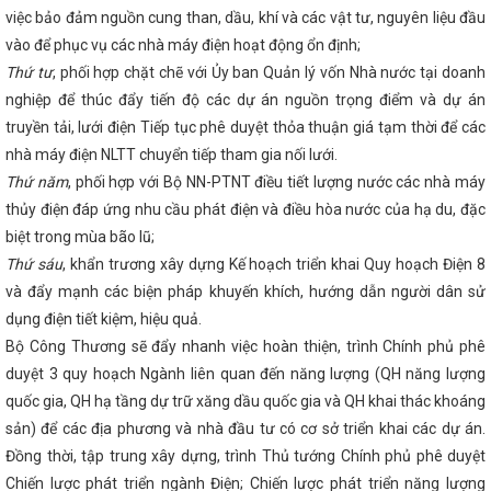
ăm 2025 - Công nghiệp tiếp đà tăng trưởng
CHÀO MỪNG
việc bảo đảm nguồn cung than, dầu, khí và các vật tư, nguyên liệu đầu
 XIV CỦA ĐẢNG
Cục Thương mại điện tử & Kinh tế số (Bộ
vào để phục vụ các nhà máy điện hoạt động ổn định;
 Sở Công Thương Hà Tĩnh tổ chức thành công Lớp đào tạo hỗ trợ
Thứ tư
, phối hợp chặt chẽ với Ủy ban Quản lý vốn Nhà nước tại doanh
g dụng thương mại điện tử xuyên biên giới
Khai mạc Lễ hội
Tĩnh năm 2024
Lịch nghỉ lễ dịp Giỗ Tổ Hùng Vương và 30/4 -
nghiệp để thúc đẩy tiến độ các dự án nguồn trọng điểm và dự án
c hưởng ứng Cuộc thi về Cuộc vận động người Việt Nam ưu tiên
truyền tải, lưới điện Tiếp tục phê duyệt thỏa thuận giá tạm thời để các
tình hình mới
Thông báo về việc mời báo giá nội dung cung
c Đề án “Chương trình kết nối tiêu thụ sản phẩm Hà Tĩnh qua
nhà máy điện NLTT chuyển tiếp tham gia nối lưới.
ời tiêu dùng toàn quốc” thuộc Chương trình phát triển thương mại
Thứ năm
, phối hợp với Bộ NN-PTNT điều tiết lượng nước các nhà máy
6
Thư chúc mừng của Bộ trưởng Bộ Công Thương nhân kỷ
thủy điện đáp ứng nhu cầu phát điện và điều hòa nước của hạ du, đặc
hiệu Việt Nam (20/4/2008 - 20/4/2024)
Hà Tĩnh tăng 10 bậc
hính
Hội nghị liên Bộ trưởng Ngoại giao – Kinh tế APEC lần
biệt trong mùa bão lũ;
tỉnh làm việc với Tập đoàn Xây dựng Thái Bình Dương của Trung
Thứ sáu
, khẩn trương xây dựng Kế hoạch triển khai Quy hoạch Điện 8
G HÀ TĨNH TIẾP NHẬN GIÁM ĐỐC MỚI
Hà Tĩnh tổ chức trọng
và đẩy mạnh các biện pháp khuyến khích, hướng dẫn người dân sử
ày sinh Tổng Bí thư Trần Phú
Công đoàn ngành Công
 cá nhân tiêu biểu
CĐN Công Thương - Một nhiệm kỳ nhiều
dụng điện tiết kiệm, hiệu quả.
 tham gia xúc tiến thương mại kết nối giao thương tại Hội chợ
Bộ Công Thương sẽ đẩy nhanh việc hoàn thiện, trình Chính phủ phê
Bắc – Điện Biên năm 2024
Sở Công thương Hà Tĩnh tích cực
ỡ đầu nông thôn mới
Công bố danh sách Ban Chấp hành
duyệt 3 quy hoạch Ngành liên quan đến năng lượng (QH năng lượng
V
Bí thư Tỉnh ủy Hà Tĩnh Nguyễn Duy Lâm trúng cử Ủy viên Ban
quốc gia, QH hạ tầng dự trữ xăng dầu quốc gia và QH khai thác khoáng
ng khóa XIV
Trước khi Đại hội họp phiên bế mạc, Ban Chấp
sản) để các địa phương và nhà đầu tư có cơ sở triển khai các dự án.
XIV sẽ tiến hành Hội nghị lần thứ nhất.
Kiểm tra an toàn tại
 Vũng Áng (PV Oil)
Sở Công Thương tổ chức Chào cờ - triển
Đồng thời, tập trung xây dựng, trình Thủ tướng Chính phủ phê duyệt
m 2024
Hà Tĩnh tham gia Chương trình đoàn doanh nghiệp
Chiến lược phát triển ngành Điện; Chiến lược phát triển năng lượng
iao dịch mua hàng với các địa phương khu vực Bắc Trung Bộ, tại