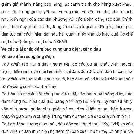
ID
Việt Nam - Hoa Kỳ đạt tiến bộ tích cực khi kết thúc vòng
giảm giá thành, nâng cao năng lực cạnh tranh cho hàng xuất khẩu,
định song phương về thương mại đối ứng
Hội nghị Hội đồng
như: tập trung giải quyết các vướng mắc về vốn, cơ chế, chính sách
ần thứ 25
Bám sát 5 nhóm vấn đề theo chỉ đạo của Chính
như kiến nghị của các địa phương với các Đoàn công tác của Chính
 06
Kết nối tiêu thụ, đưa sản phẩm Hà Tĩnh vào các hệ thống
 lực phát triển nhanh và bền vững cho nền kinh tế
Thành lập
phủ; thúc đẩy phát triển hạ tầng và dịch vụ logistics đồng bộ, hiệu quả;
ng năm 2025 trên địa bàn tỉnh Hà Tĩnh
Đẩy mạnh hoạt động
tiếp tục cải cách, hiện đại hóa hải quan; triển khai có hiệu quả Cơ chế
riển nguồn nhân lực chất lượng cao trong ngành Công Thương
công tác chuẩn bị đóng điện MBA T2 Trạm 110kV Nghi Xuân
một cửa Quốc gia, một cửa ASEAN…
 chức Chủ tịch Công đoàn ngành Công Thương Hà Tĩnh
Chi
Về các giải pháp đảm bảo cung ứng điện, xăng dầu
 thành công Đại hội Chi bộ điểm
Chủ tịch UBND tỉnh dự lễ
Về bảo đảm cung ứng điện:
 đình chính sách ở Hương Sơn
Cách sắp xếp các đơn vị sự
p huyện
Vốn đầu tư toàn xã hội quý I/2024 của Hà Tĩnh tăng
Thứ nhất
, tập trung đẩy nhanh tiến độ các dự án phát triển nguồn
ệt Quy hoạch tỉnh Hà Tĩnh thời kỳ 2021 - 2030, tầm nhìn đến năm
trọng điểm và truyền tải liên miền; chỉ đạo, đôn đốc chủ đầu tư các nhà
i Vương Đình Huệ hội kiến Tổng Bí thư, Chủ tịch nước Trung Quốc
máy điện kịp thời khắc phục sự cố, bảo đảm các điều kiện để khai thác
 Thương tỉnh Hà Tĩnh: Phong trào công nhân, viên chức, lao
àn năm 2024 đạt nhiều kết quả nổi bật
Sở Công Thương tổ
tối đa công suất các nhà máy.
 công tác tháng 6 năm 2025
Những con số ấn tượng trong cải
Thứ hai
, thực hiện tốt công tác điều tiết, vận hành hệ thống điện, bảo
ủa Hà Tĩnh
Sở Công Thương Hà Tĩnh tổ chức công bố Quyết
 tại Trung tâm Khuyến Công và Xúc tiến thương mại
Huyện
đảm đồng bộ, hiệu quả (Bộ đang phối hợp Bộ Nội vụ, Ủy ban Quản lý
ất Hội thi "Tuổi trẻ Hà Tĩnh tự hào thương hiệu Việt"
Hòa
vốn nhà nước tại doanh nghiệp và các đơn vị liên quan khẩn trương
g Áng - Tăng lực cấp điện cho khu vực
Tiếp tục hoàn thiện
chuyển giao đơn vị quản lý Trung tâm A0 theo chỉ đạo của Chính phủ)
triển công nghiệp hỗ trợ, CN-TTCN giai đoạn 2026-2030
Sở
cờ - triển khai công tác tháng 01 năm 2026
Bộ Công
Thứ ba
, tăng cường giám sát, đôn đốc các tập đoàn (TKV, PVN) và các
 việc tăng cường quản lý, kiểm soát hóa chất hạn chế sản xuất,
đơn vị liên quan thực hiện nghiêm chỉ đạo của Thủ tướng Chính phủ về
 công nghiệp
Quy trình kiểm định kỹ thuật an toàn lao động