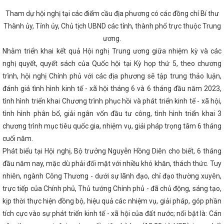
uốc gia có nền kinh tế thị trường
Sở Thông tin và Truyền
ột chặng đường
Sớm có chính sách ưu đãi cho nhà đầu tư
Tham dự hội nghị tại các điểm cầu địa phương có các đồng chí Bí thư
o chất lượng công tác tham mưu, phục vụ của văn phòng cấp ủy
Thành ủy, Tỉnh ủy, Chủ tịch UBND các tỉnh, thành phố trực thuộc Trung
i số
Nhiều cơ hội thu hút đầu tư, thương mại cho Doanh
ợ thương mại quốc tế Vietnam Expo 2023
Bộ Công Thương
ương.
ng ty TNHH MTV Vận hành hệ thống điện và thị trường điện Quốc
Nhằm triển khai kết quả Hội nghị Trung ương giữa nhiệm kỳ và các
ữ và bình đẳng giới là nhiệm vụ chính trị trọng tâm, xuyên suốt
 CÔNG THƯƠNG QUÝ I NĂM 2023
nghị quyết, quyết sách của Quốc hội tại Kỳ họp thứ 5, theo chương
Tổ chức các hoạt động
 người tiêu dùng Việt Nam năm 2025
Chủ tịch UBND tỉnh
trình, hội nghị Chính phủ với các địa phương sẽ tập trung thảo luận,
 chủ động triển khai các biện pháp ứng phó với bão số 12 và
đánh giá tình hình kinh tế - xã hội tháng 6 và 6 tháng đầu năm 2023,
 Việt Nam đồng hành cùng Hà Tĩnh trong giai đoạn phát triển
 Hà Tĩnh tăng hiệu suất kinh doanh nhờ ứng dụng mạnh mẽ
tình hình triển khai Chương trình phục hồi và phát triển kinh tế - xã hội,
h đạt hơn 100.000 lượt cài đặt
Hà Tĩnh phấn đấu thành lập
tình hình phân bổ, giải ngân vốn đầu tư công, tình hình triển khai 3
rong năm 2024
‘Cú hích’ lớn cho thương hiệu Hà Tĩnh tại Hội
chương trình mục tiêu quốc gia, nhiệm vụ, giải pháp trọng tâm 6 tháng
Công Thương chốt lộ trình cung ứng xăng E10 trên toàn quốc từ
 chương trình “Tự hào quê hương Hà Tĩnh”
Tổ chức thành
cuối năm.
 Công Thương nhiệm kỳ 2024-2027
Khai mạc Hội chợ triển
Phát biểu tại Hội nghị, Bộ trưởng Nguyễn Hồng Diên cho biết, 6 tháng
 thôn tiêu biểu khu vực phía Bắc năm 2022
Khai mạc Phiên
cấp Hiệp định Thương mại Tự do ASEAN-Trung Quốc (ACFTA)
đầu năm nay, mặc dù phải đối mặt với nhiều khó khăn, thách thức. Tuy
 Điều độ Hệ thống điện Quốc gia về Bộ Công Thương
CĐN
nhiên, ngành Công Thương - dưới sự lãnh đạo, chỉ đạo thường xuyên,
ơng trình “Tết sum vầy – Xuân chia sẻ” năm 2024 mang đến
trực tiếp của Chính phủ, Thủ tướng Chính phủ - đã chủ động, sáng tạo,
ấm áp cho đoàn viên, người lao động
Công bố thành lập Đảng
vận Tỉnh ủy Hà Tĩnh
Gần 100 sản phẩm đặc trưng của Hà Tĩnh
kịp thời thực hiện đồng bộ, hiệu quả các nhiệm vụ, giải pháp, góp phần
u năm 2025
THÔNG CÁO BÁO CHÍ VỀ HỘI NGHỊ TRỰC TUYẾN
tích cực vào sự phát triển kinh tế - xã hội của đất nước; nổi bật là: Cán
HƯƠNG VỀ CÁC GIẢI PHÁP THÚC ĐẨY PHÁT TRIỂN SẢN XUẤT