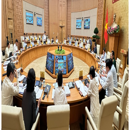
 chế biến chế tạo năm 2023 tại Đà Nẵng
Công ty Xăng dầu Hà
g tác năm 2022 và Hội nghị người lao động 2023
Khắc phục
ộ các dự án tại Khu kinh tế Vũng Áng
Ngày 29/11, Quốc hội
ản lý và đầu tư vốn nhà nước tại doanh nghiệp
Tuyên truyền
à Tĩnh sản xuất, tiêu dùng bền vững
Thứ trưởng Phan Thị
ủa Bộ Công Thương dâng hương tại Ngã ba Đồng Lộc
Kỳ họp
 Quyết nghị nhiều nội dung về đầu tư công và chuyển mục đích sử
àng hóa đáp ứng nhu cầu tăng cao của Nhân dân trong dịp Tết
 đán Quý Mão 2023
Chủ động cung cấp điện trong mùa nắng
 và Truyền hình Hà Tĩnh)
Thống nhất chủ trương thành lập
ựng nhà máy ô tô điện
Hà Tĩnh sắp ra mắt ứng dụng i-
n ánh hiện trường nhanh, minh bạch, lấy người dân làm trung tâm
HƯƠNG HÀ TĨNH - NHỮNG KẾT QUẢ NỔI BẬT NĂM 2022
 “Bảo tồn, phát huy giá trị di sản dân ca Ví, Giặm Nghệ Tĩnh”
 quyết định công nhận CĐCS Công ty TNHH Thương mại tổng
ng Nguyễn Hoàng Long thị sát dự án nhiệt điện Vũng Áng II
ghiệp tháng 02 và 02 tháng đầu năm 2026
Ngành Công
uan trọng vào phát triển kinh tế
Tiếp sức phát triển Logistic
t thanh và Truyền hình tỉnh Hà Tĩnh)
Hòa chung không khí
ả nước, sáng nay (5/3), 1.690 công dân ưu tú Hà Tĩnh lên đường
ự và Công an nhân dân.
Ủy viên Trung ương Đảng, Quyền Bộ
Mạnh Hùng ứng cử đại biểu Quốc hội khóa XVI tại Hải Phòng
 ĐẠO BỘ CÔNG THƯƠNG VỚI GIÁM ĐỐC SỞ CÔNG THƯƠNG CÁC
 THUỘC TRUNG ƯƠNG
Tiêu điểm 10 sự kiện nổi bật ngành
Hà Tĩnh trưng bày, giới thiệu, quảng bá, kết nối xúc tiến thương