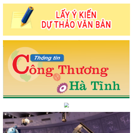
ông tác tư tưởng của Đảng
Hà Tĩnh đẩy mạnh phân bổ, giải
ng tới tăng trưởng hai con số
Bảo đảm cân đối cung cầu,
ở Hà Tĩnh
Trang trọng lễ thắp nến tri ân các anh hùng liệt sĩ tại
ĩnh phát động phong trào thi đua thúc đẩy đổi mới sáng tạo,
ổi xanh
Gỡ khó để thúc đẩy kinh doanh xăng dầu, khí dầu mỏ
ễ viếng Tổng Bí thư Nguyễn Phú Trọng
CĐN Công Thương:
 phần Du lịch và Thương mại Đại Bàng
Mời tham gia Đoàn
Lào và Thái Lan cho các doanh nghiệp khu vực Bắc Trung Bộ
oạt động của người tham gia Công ty TNHH Siberian Health Quốc
BÌNH CHỌN SẢN PHẨM CÔNG NGHIỆP NÔNG THÔN TIÊU BIỂU
 được tuyên dương tiêu biểu cấp Trung ương
Ứng dụng thành
hydro vào động cơ diesel
Chủ tịch UBND tỉnh yêu cầu tập
nhiệm vụ, mục tiêu, chỉ tiêu phát triển kinh tế - xã hội năm 2026
õ việc, đảm bảo cuộc bầu cử diễn ra thành công tốt đẹp
Các
n Quý Mão: Thị trường hàng hóa khá sôi động, giá cả mặt hàng
chưa có sự biến động lớn.
Những chính sách mới nổi bật có
Kết nối nhanh – xử lý kịp thời: Hiệu quả bước đầu của i-Hà Tĩnh
trào thi đua năm 2025 tại Hội nghị tổng kết công tác thi đua,
 Miền Trung – Tây Nguyên
Hà Tĩnh ban hành Chương trình
Trải thảm đỏ thu hút dự án chất lượng cao, thúc đẩy tăng trưởng
í Minh thị trường tiềm năng, cơ hội lớn để sản phẩm made in Hà
thị trường thụ hàng hóa
Hoàn thiện các phần việc, sẵn sàng
ày sinh Tổng Bí thư Hà Huy Tập
Hà Tĩnh thúc đẩy xây dựng
 đô thị thông minh trong năm 2026
Công đoàn Công ty Sản
 TAAD Hà Tĩnh: Nhiều hoạt động chăm lo cho đoàn viên, người lao