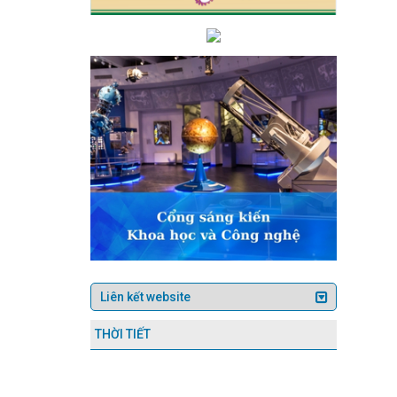
Công điện ứng phó với mưa lớn, áp thấp khả năng mạnh lên thành 
ục tiêu cắt giảm, đơn giản hóa thủ tục hành chính, điều kiện kinh do
ơng phối hợp với Báo Nhân dân tổ chức Lễ khai trương chuyên trang
ên ứng dụng VNeID
Việt Nam - Hoa Kỳ đạt tiến bộ tích cực khi kế
g thực hiện Đề án 06
Kết nối tiêu thụ, đưa sản phẩm Hà Tĩnh vào c
p tác đào tạo và phát triển nguồn nhân lực chất lượng cao trong n
Chi bộ Khối Văn phòng tổ chức thành công Đại hội Chi bộ điểm
Ch
ăng cao
Thủ tướng phê duyệt Quy hoạch tỉnh Hà Tĩnh thời kỳ 2021 
ức, lao động và hoạt động công đoàn năm 2024 đạt nhiều kết quả nổi
ng bố Quyết định thanh tra hành chính tại Trung tâm Khuyến Công và
p tục hoàn thiện các kế hoạch, đề án phát triển công nghiệp hỗ trợ, 
chế sản xuất, kinh doanh trong lĩnh vực công nghiệp
Quy trình ki
nh tế số (Bộ Công Thương) phối hợp với Sở Công Thương Hà Tĩnh tổ c
 Hùng Vương và 30/4 - 1/5 năm 2024
Tích cực hưởng ứng Cuộc thi v
ản phẩm Hà Tĩnh qua thương mại điện tử với người tiêu dùng toàn quốc”
Hà Tĩnh tăng 10 bậc về Chỉ số Cải cách hành chính
Hội nghị l
C MỚI
Hà Tĩnh tổ chức trọng thể Lễ kỷ niệm 120 năm Ngày sinh Tổ
nối giao thương tại Hội chợ Công Thương khu vực Tây Bắc – Điện Biên
 Duy Lâm trúng cử Ủy viên Ban Chấp hành Trung ương Đảng khóa XIV
Thương tổ chức Chào cờ - triển khai công tác tháng 5 năm 2024
H
ệ thống thông tin giải quyết thủ tục hành chính và Hệ thống quản lý văn
THỜI TIẾT
n, tháng hành động ATVSLĐ năm 2024
Kết luận của Ban Thường vụ 
rộng hơn 30 ha
Ban Thường vụ Tỉnh ủy Hà Tĩnh công bố các quyết
ối giao thương khu vực Bắc Trung Bộ
Hội nghị ngành Công Thươn
 nhiệm vụ cấp bách về chuyển đổi số trên địa bàn tỉnh
Hà Tĩnh triể