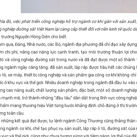
hó Bí thư Thường trực Tỉnh ủy Trần Thế Dũng dự Đại hội Đảng bộ phư
Tĩnh tổ chức Hội nghị tổng kết hoạt động công đoàn năm 2024, triể
anh nhân Việt Nam 13 tháng 10 năm 2023
Tắt đèn hưởng ứng Giờ Tr
hính thị sát công trường cao tốc Bắc - Nam qua Hà Tĩnh
Danh sá
hĩa đó, việc phát triển công nghiệp hỗ trợ ngành cơ khí gắn với sản xuất,
ương năm 2024
Sở Công Thương Hà Tĩnh đỡ đầu thôn biên giới xâ
g nghiệp đường sắt Việt Nam lại càng cấp thiết đối với nền kinh tế quốc
ung ứng, mở rộng thị trường cho sản phẩm Hà Tĩnh
Bộ Chính trị b
ộ trưởng Nguyễn Hồng Diên cho biết.
hàng hóa cho sản phẩm Hà Tĩnh
Chuẩn bị nội dung trên lĩnh vực cô
n không gian mạng
Sơ đồ tham quan Triển lãm thành tựu đất nước
 qua, Đảng, Nhà nước, các Bộ, ngành địa phương đã chỉ đạo xây dựng và
ng độc lập, tự do
SỞ CÔNG THƯƠNG HÀ TĨNH BÁO CÁO VỀ ĐỀ ÁN P
ảm chi phí, nâng cao năng lực cạnh tranh, tạo môi trường thuận lợi ch
ăm 2025
Hà Tĩnh dừng tổ chức chương trình nghệ thuật và bắn phá
Ngành Công Thương Hà Tĩnh tăng trưởng tích cực trong quý I/2026
 tô và công nghiệp đường sắt trong nước và đã đạt được một số thành t
g Việt Nam” tại Hà Tĩnh đã trao 21 giải cho các tập thể, cá nhân có t
g ngành ngày càng tăng; đã sản xuất, lắp ráp được hầu hết các chủng l
riệt các quy định về công tác đảm bảo an ninh mạng
Đề xuất côn
 ô tô, xe máy, thiết bị công nghiệp và sản phẩm gia công cơ khí không c
hẩm và xúc tiến đầu tư tại Vietnam Expo 2026
Hà Tĩnh trưng bày h
nh nghiệp chuyển đổi số, thúc đẩy tiêu thụ sản phẩm trên các sàn thư
c ở khu vực và thế giới. Nhiều doanh nghiệp trong ngành đã đầu tư vào c
ép vận chuyển hàng hóa nguy hiểm
Thủ tướng yêu cầu giảm thời gi
âng cao năng suất, chất lượng sản phẩm; đặc biệt, một số doanh nghiệp
 cá nhân lãnh đạo thực hiện nhiệm vụ năm 2024
Chỉ đạo mới của Ch
chi tiết một số điều của Luật Quản lý, sử dụng vũ khí, vật liệu nổ và côn
n mạnh mẽ, trở thành những “đầu tàu” dẫn dắt trong lĩnh vực công nghiệp
ờng trực Ban Bí thư Trần Cẩm Tú và các đại biểu cùng các đồng chí t
hẩm mang thương hiệu Việt từng bước khẳng định chỗ đứng ở thị trường 
y nhanh triển khai các dự án nguồn, lưới điện theo Quy hoạch điện VIII
ứng toàn cầu.
i Việt Nam ưu tiên dùng hàng Việt Nam”
TIỂU SỬ ĐỒNG CHÍ VÕ VĂ
QH, HĐND các cấp
“Sức sống hàng Việt” số 5: Tuần lễ sản phẩm Hà 
 những kết quả đạt được, tư lệnh ngành Công Thương cũng thẳng thắn ch
ĩnh tham gia giới thiệu hơn 40 sản phẩm tại Sự kiện giới thiệu sản p
ong ngành cơ khí, chế tạo phục vụ sản xuất, lắp ráp ô tô, đường sắt của
cáo, chỉ đạo xử lý một số nội dung liên quan đến đầu tư xây dựng hạ
đại hội Đảng các cấp
 vực và thế giới, cũng như chưa tương xứng với tiềm năng, lợi thế của đấ
Rộng cửa đầu tư cho các khu, cụm công nghiệ