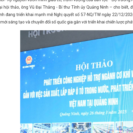
VIETNAM EXPO 2024
Mời tham gia “Triển lãm Thành phố Hồ Chí Minh 
ại hội thảo, ông Vũ Đại Thắng - Bí thư Tỉnh ủy Quảng Ninh – cho biết, đ
 động kinh doanh theo phương thức đa cấp tại Hà Tĩnh năm 2025
Tă
nh đang triển khai mạnh mẽ Nghị quyết số 57-NQ/TW ngày 22/12/2024 c
ệ dệt Việt Nam”
Đội Quản lý thị trường số 1 xử lý vụ kinh doanh t
c Trung Bộ – Hà Tĩnh 2025
Kế hoạch khuyến công địa phương tỉnh
 mới sáng tạo và chuyển đổi số quốc gia gắn với triển khai chiến lược phát
NG TIÊU DÙNG SỐ"
Quản lý thị trường tỉnh Hà Tĩnh triển khai ca
 cao nhận thức, ý thức chấp hành pháp luật trong kinh doanh mua bán 
Hà Tĩnh: Phát hiện, xử lý cơ sở sản xuất, kinh doanh mỡ bẩn
Hà Tĩnh
 chất thuộc phạm vi điều chỉnh của Luật Hóa chất
Nghị định quy đ
chi tiết và hướng dẫn thi hành một số điều của Luật Hóa chất và Nghị
nh quy định chi tiết và hướng dẫn thi hành một số điều của Luật Hóa c
a Chính phủ quy định chi tiết và biện pháp để tổ chức, hướng dẫn thi 
ợp, huyện Kỳ Anh
Tiếp tục xây dựng nhiều điểm bán hàng Việt Nam
i
Trung Quốc thông báo gỡ bỏ tất cả các biện pháp xét nghiệm axi
inh
Phát hiện, tiêu hủy hơn 2,6 tấn nội tạng động vật không rõ ngu
 cụm công nghiệp trên địa bàn tỉnh Hà Tĩnh.
Chính phủ chỉ đạo ti
ĩa hướng tới kỷ niệm 95 năm Ngày thành lập Đoàn Thanh niên Cộng sả
ục đẩy mạnh cải cách thủ tục hành chính, siết chặt kỷ luật kỷ cương
ng, quyết liệt thực hiện nhiệm vụ sau kỳ nghỉ Tết Nguyên đán Quý Mã
 các UBND xã, phường trên địa bàn
Chi cục QLTT tăng cường kiểm t
ƠNG MẠI VÀ LOGISTICS TRÊN ĐỊA BÀN TỈNH GIAI ĐOẠN 2026-2030