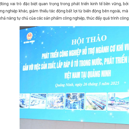
inh Chính tham quan gian hàng Hà Tĩnh tại Hội chợ mùa Xuân
Cô
đóng vai trò đặc biệt quan trọng trong phát triển kinh tế bền vững, b
chức đảng, đảng viên
Người dân cần cảnh giác trước những websi
g nghiệp khác, giảm thiểu tác động bất lợi từ biến động bên ngoài, mà 
g, bổ nhiệm cán bộ
Bộ trưởng Nguyễn Hồng Diên gửi thư chúc mừ
khả năng tự chủ của các sản phẩm công nghiệp, thúc đẩy quá trình công 
 Trung Bộ
Tinh gọn bộ máy các cơ quan của Quốc hội
Tổng L
iển khai đồng bộ nhiệm vụ, giải pháp đảm bảo phục vụ Nhân dân đón Tết 
 Tĩnh nhân kỷ niệm 73 năm ngày thành lập ngành Công Thương Việt
c
Hội nghị khuyến công các tỉnh, thành phố khu vực phía Bắc lần th
an đến hoạt động VLNCN của các đơn vị trên địa bàn Hà Tĩnh
Hội n
trợ và chế biến chế tạo năm 2023 tại Đà Nẵng
Công ty Xăng dầu Hà
ảo luận về dự án Luật Quản lý và đầu tư vốn nhà nước tại doanh nghiệ
g Lộc
Kỳ họp thứ 35 HĐND tỉnh Hà Tĩnh: Quyết nghị nhiều nội dun
ộng cung cấp điện trong mùa nắng nóng (Theo Đài Phát thanh và Truy
 nhanh, minh bạch, lấy người dân làm trung tâm phục vụ
NGÀNH CÔ
ng bố quyết định công nhận CĐCS Công ty TNHH Thương mại tổng hợ
ĩnh đóng góp quan trọng vào phát triển kinh tế
Tiếp sức phát tr
ĩnh lên đường thực hiện nghĩa vụ quân sự và Công an nhân dân.
Ủ
IÁM ĐỐC SỞ CÔNG THƯƠNG CÁC TỈNH, THÀNH PHỐ, TRỰC THUỘC TR
ịch - Nhịp cầu Xuyên Á - Quảng Trị năm 2024 và Chương trình kết nối g
 Sử dụng năng lượng tiết kiệm và hiệu quả vào tháng 6/2025
Hà Tĩn
ại Trung Đông
CĐN Công Thương: Sôi nổi các hoạt động ý nghĩa nhâ
ôn tiêu biểu và OCOP Hà Tĩnh năm 2024
Có gì tại Lễ hội Cam và c
êu thụ sản phẩm nông nghiệp, sản phẩm OCOP, sản phẩm công nghiệp nô
lưu trữ năng lượng tại Công ty cổ phần Giải pháp năng lượng Vines Hà 
p phần phát triển kinh tế - xã hội trong thời kỳ mới
Tình hình sản 
g Hà Tĩnh tổ chức Hội nghị Kiểm điểm tập thể năm 2024
CĐN Công