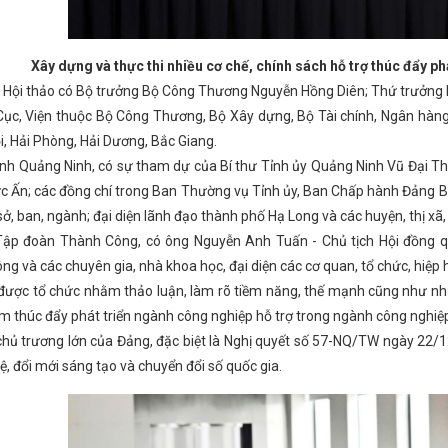
Nhiệt điện Vũng Áng II
Nữ đoàn viên, người lao động ngành Công 
 đường sắt Việt Nam
Bộ trưởng Nguyễn Hồng Diên giải trình, làm rõ
Đ tỉnh làm việc với CĐN Công Thương về công tác chuẩn bị đại hội n
iải pháp quản lý nhà nước về Thương mại trong điều kiện thực hiện ch
Xây dựng và thực thi nhiều cơ chế, chính sách hỗ trợ thúc đẩy ph
Hà Tĩnh có 2 dự án quan trọng quốc gia, trọng điểm ngành năng 
Hội thảo có Bộ trưởng Bộ Công Thương Nguyễn Hồng Diên; Thứ trưởng 
 lợi của Việt Nam tại Hà Tĩnh
Ban Thường vụ Tỉnh ủy, Ban Chấp hàn
án đường Xô Viết Nghệ Tĩnh kéo dài về phía Đông
Sở Công Thương 
Cục, Viện thuộc Bộ Công Thương, Bộ Xây dựng, Bộ Tài chính, Ngân hàng
 tỉnh Hà Tĩnh
Bộ Công Thương Việt Nam và Bộ Công Thương Lào trao
i, Hải Phòng, Hải Dương, Bắc Giang.
tháng 7 và 7 tháng đầu năm 2026
Kỳ họp lần thứ 13 Ủy ban hợp tác
ỉnh Quảng Ninh, có sự tham dự của Bí thư Tỉnh ủy Quảng Ninh Vũ Đại Th
p tác với Thành phố Huế về triển khai hoạt động Khoa học công nghệ,
 khởi sắc
Thúc đẩy hợp tác giữa TP Hồ Chí Minh với các tỉnh Bắc 
Ấn; các đồng chí trong Ban Thường vụ Tỉnh ủy, Ban Chấp hành Đảng Bộ t
pháp luật về cụm công nghiệp
HĐND tỉnh Hà Tĩnh nhiệm kỳ 2021-20
sở, ban, ngành; đại diện lãnh đạo thành phố Hạ Long và các huyện, thị xã
24 của Chính phủ; Kế hoạch số 322-KH/TU ngày 10/01/2025 của Tỉnh ủy
i điện tử và thanh toán không dùng tiền mặt
Tập đoàn Thành Công, có ông Nguyễn Anh Tuấn - Chủ tịch Hội đồng q
Kỳ họp thứ 34, HĐND
Tĩnh phát triển nhanh và bền vững giai đoạn 2026 - 2030
Quan tâm 
g và các chuyên gia, nhà khoa học, đại diện các cơ quan, tổ chức, hiệp 
 cảng Sài Gòn về duy trì tuyến hàng container qua cảng Vũng Áng
 được tổ chức nhằm thảo luận, làm rõ tiềm năng, thế mạnh cũng như nhữ
ản lý, kiểm soát hóa chất cần kiểm soát đặc biệt và các hóa chất nguy
Bộ trưởng Bộ Công Thương, Trưởng Đoàn đàm phán Chính phủ về 
 thúc đẩy phát triển ngành công nghiệp hỗ trợ trong ngành công nghiệp 
Tập trung chỉ đạo, phấn đấu đạt và vượt các chỉ tiêu năm 2024
hủ trương lớn của Đảng, đặc biệt là Nghị quyết số 57-NQ/TW ngày 22/12
 triển trí tuệ nhân tạo
Hà Tĩnh có 9 sản phẩm đạt Ocop 4 sao n
, đổi mới sáng tạo và chuyển đổi số quốc gia.
Thương hiệu Quốc gia Việt Nam - Nâng tầm giá trị cốt lõi” là Chủ đề
ai nhiệm vụ 2026 của Đảng bộ Bộ Công Thương
Bộ Công Thương đề 
ảng
Gỡ khó cho doanh nghiệp trong vấn đề xuất khẩu qua thương m
điểm “Đánh thức vẻ đẹp chính mình” nhân ngày Phụ nữ Việt Nam 20/
 công nhân năm 2024
THÔNG BÁO TỔ CHỨC LỄ HỘI CAM VÀ CÁC S