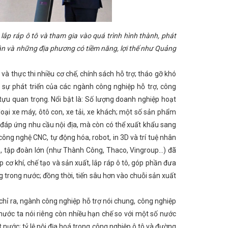
ờng Trần Phú
Hà Tĩnh hướng đến Chiến dịch Giờ
n khai nhiệm vụ năm 2025
Bế mạc Hội nghị lần thứ
ái đất lan tỏa thông điệp “Sáng tạo xanh - Tương lai
ch các khu vực có nguy cơ xảy ra lũ quét trên địa bàn
 lắp ráp ô tô và tham gia vào quá trình hình thành, phát
y dựng nông thôn mới
Hà Tĩnh tham gia trưng bày,
 dân và những địa phương có tiềm năng, lợi thế như Quảng
an hành Nghị quyết xây dựng và phát huy vai trò của đội
ng thương trình kỳ họp HĐND tỉnh
Những điểm nhấn
 80 năm
CĐN Công Thương nắm tình hình sản suất
 thực thi nhiều cơ chế, chính sách hỗ trợ; tháo gỡ khó
HÁT TRIỂN CÔNG NGHIỆP HỖ TRỢ, CHẾ BIẾN CHẾ TẠO
o sự phát triển của các ngành công nghiệp hỗ trợ, công
o hoa dịp 2/9
Cảnh báo mưa lớn do áp thấp nhiệt
Hà Tĩnh tham gia trưng bày gần 50 sản phẩm tiêu
ựu quan trọng. Nổi bật là: Số lượng doanh nghiệp hoạt
hành tích.
Hội nghị Bộ trưởng năng lượng APEC lần
oại xe máy, ôtô con, xe tải, xe khách; một số sản phẩm
g nhận 40 sản phẩm công nghiệp nông thôn tiêu biểu
hỉ đáp ứng nhu cầu nội địa, mà còn có thể xuất khẩu sang
ơn 50 sản phẩm tiêu biểu tại Quảng Ninh
Hơn 20
ơng mại điện tử
Đảng bộ Sở Công Thương tổ chức
ông nghệ CNC, tự động hóa, robot, in 3D và trí tuệ nhân
an cấp giấy phép lái xe
Triển khai Tuần lễ Thương
, tập đoàn lớn (như Thành Công, Thaco, Vingroup...) đã
ính phủ về triển khai thực hiện, vận hành mô hình
g cụ hỗ trợ về vật liệu nổ công nghiệp và tiền chất
 cơ khí, chế tạo và sản xuất, lắp ráp ô tô, góp phần đưa
rong Ban Thường vụ Tỉnh ủy Hà Tĩnh
Thương mại
trong nước; đồng thời, tiến sâu hơn vào chuỗi sản xuất
 điều chỉnh
Tổng Bí thư Hà Huy Tập - dấu ấn của
N THƯỞNG, CHỦ TỊCH NƯỚC CỘNG HÒA XÃ HỘI CHỦ
Tĩnh tại Thủ đô
Hà Tĩnh chuẩn bị chu đáo các nội
ỉ ra, ngành công nghiệp hỗ trợ nói chung, công nghiệp
hẩm OCOP gắn với văn hóa các tỉnh Đồng bằng sông Hồng
 nước ta nói riêng còn nhiều hạn chế so với một số nước
 tầng cụm công nghiệp trên địa bàn tỉnh
Rà soát kỹ,
t nước; tỷ lệ nội địa hoá trong công nghiệp ô tô và đường
p (Theo Đài Phát thanh - Truyền hình tỉnh Hà Tĩnh)