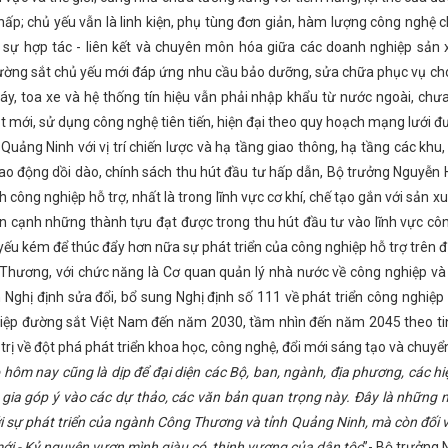
iểm tra các công trình, dự án trọng điểm và làm việc với BTV Tỉnh ủy
hấp; chủ yếu vẫn là linh kiện, phụ tùng đơn giản, hàm lượng công nghệ c
ng tiềm năng, lợi thế cho sản phẩm Hà Tĩnh kết nối, mở rộng thị trườ
 sự hợp tác - liên kết và chuyên môn hóa giữa các doanh nghiệp sản xu
hấp hành Đảng bộ tỉnh cho ý kiến nhiều nội dung quan trọng
Hội n
 Cuộc thi trực tuyến tìm hiểu Chuyển đổi số - Dữ liệu số tạo nên giá trị
ường sắt chủ yếu mới đáp ứng nhu cầu bảo dưỡng, sửa chữa phục vụ cho 
h Tổ máy số 1 Nhà máy Nhiệt điện có tổng vốn đầu tư 2,2 tỉ USD
Nh
máy, toa xe và hệ thống tín hiệu vẫn phải nhập khẩu từ nước ngoài, ch
ơn 68.000 lượt người thi tìm hiểu “Cuộc vận động người Việt ưu tiên d
 mới, sử dụng công nghệ tiên tiến, hiện đại theo quy hoạch mạng lưới đư
 phí hơn 17 ngàn tỷ
Hà Tĩnh: Tưng bừng lễ hội cam và các sản p
iển khai công tác tháng 02 năm 2025
Đại biểu HĐND tỉnh Hà Tĩnh "
Quảng Ninh với vị trí chiến lược và hạ tầng giao thông, hạ tầng các khu
 kiến thức về lĩnh vực hóa chất cho doanh nghiệp Hà Tĩnh
Nhiệt đi
ao động dồi dào, chính sách thu hút đầu tư hấp dẫn, Bộ trưởng Nguyễn Hồ
y thành lập Công đoàn Việt Nam.
Hà Tĩnh tích cực xây dựng nền h
Hà Tĩnh trưng bày, giới thiệu hơn 50 sản phẩm OCOP, sản phẩm công n
 công nghiệp hỗ trợ, nhất là trong lĩnh vực cơ khí, chế tạo gắn với sản xu
ấn trực tuyến phổ cập kỹ năng số cho thành viên Tổ chuyển đổi số cộn
ên cạnh những thành tựu đạt được trong thu hút đầu tư vào lĩnh vực cô
rưởng hai con số
Bảo đảm cân đối cung cầu, bình ổn thị trường dị
yếu kém để thúc đẩy hơn nữa sự phát triển của công nghiệp hỗ trợ trên đ
n đổi xanh
Gỡ khó để thúc đẩy kinh doanh xăng dầu, khí dầu mỏ 
dịch thương mại tại Lào và Thái Lan cho các doanh nghiệp khu vực B
Thương, với chức năng là Cơ quan quản lý nhà nước về công nghiệp và 
TIÊU BIỂU
Hà Tĩnh có 3 nhà giáo trẻ được tuyên dương tiêu biểu
Nghị định sửa đổi, bổ sung Nghị định số 111 về phát triển công nghiệp 
t triển kinh tế - xã hội năm 2026
Phân công rõ người, rõ việc, đảm
ến động lớn.
Những chính sách mới nổi bật có hiệu lực từ tháng 4
iệp đường sắt Việt Nam đến năm 2030, tầm nhìn đến năm 2045 theo t
 tỉnh Miền Trung – Tây Nguyên
Hà Tĩnh ban hành Chương trình xúc 
trị về đột phá phát triển khoa học, công nghệ, đổi mới sáng tạo và chuyển
t nối tiêu, mở rộng thị trường thụ hàng hóa
Hoàn thiện các phần 
 hôm nay cũng là dịp để đại diện các Bộ, ban, ngành, địa phương, các h
g ty Sản xuất đầu tư và thương mại TAAD Hà Tĩnh: Nhiều hoạt động c
 tác của Bộ Công Thương kiểm tra, giám sát việc thực hiện Đề án xử lý,
gia góp ý vào các dự thảo, các văn bản quan trọng này. Đây là những nộ
 tỉnh ban hành Kế hoạch phát triển hạ tầng số đến năm 2025, định hư
ới sự phát triển của ngành Công Thương và tỉnh Quảng Ninh, mà còn đối v
 Tĩnh
Về việc ban hành kế hoạch xét tặng danh hiệu "Nghệ nhân nh
ĩnh vực vận chuyển hàng hóa nguy hiểm trên địa bàn tỉnh Hà Tĩnh
i - Kỷ nguyên vươn mình giàu có, thịnh vượng của dân tộc
”- Bộ trưởng