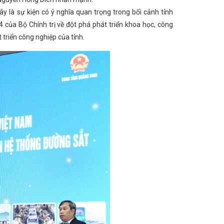
và các tỉnh, thành hữu nghị tại Savannakhet lần thứ 4”
ây là sự kiện có ý nghĩa quan trọng trong bối cảnh tỉnh
ng cường phối hợp giữa Đội Quản lý thị trường số 2 và
ủa Bộ Chính trị về đột phá phát triển khoa học, công
hực phẩm không rõ nguồn gốc, buộc tiêu hủy 116 kg hàng
 Hà Tĩnh năm 2026
Quy định về những điều đảng
 triển công nghiệp của tỉnh.
o điểm chống buôn lậu, gian lận thương mại dịp trước,
hàng hóa cho bà con vùng biên giới
V/v mời tham
: Phát hiện, tiêu hủy 300kg chà bông không rõ nguồn
ịnh chi tiết và biện pháp để tổ chức, hướng dẫn thi
 định số 26/2026/NĐ-CP của Chính phủ quy định chi tiết
hất về quản lý hoạt động hóa chất và hóa chất nguy
hành một số điều của Luật Hóa chất về phát triển ngành
 cố định tại các địa phương Hà Tĩnh
Chi cục Quản
t nucleic tại các cửa khẩu đối với hàng hóa nhập khẩu
ồn gốc
Phê duyệt Chỉ tiêu và Kế hoạch tuyển dụng
ếp tục tháo gỡ vướng mắc pháp lý về an toàn thực phẩm
n Hồ Chí Minh
Danh sách doanh nghiệp Hà Tĩnh
Chi bộ Chi cục Quản lý thị trường tỉnh Hà Tĩnh tổ chức
o năm 2023
Tham gia khảo sát thông tin phục vụ
ra, kiểm soát hoạt động thương mại phục vụ du lịch
Hà Tĩnh kiện toàn Tổ công tác liên ngành chống