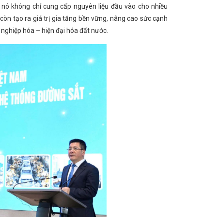
ng đoàn Công ty CP Cảng Quốc tế Lào Việt phát động
ởi nó không chỉ cung cấp nguyên liệu đầu vào cho nhiều
te giả mạo cơ quan chức năng để lừa đảo
Hà Tĩnh
còn tạo ra giá trị gia tăng bền vững, nâng cao sức cạnh
ng nhân dịp 73 năm Ngày truyền thống của ngành
nghiệp hóa – hiện đại hóa đất nước.
ãnh sự nước CHDCND Lào thăm và chúc Tết Đảng bộ,
vui tươi, an toàn, lành mạnh, tiết kiệm.
ĐẨY
 Nam
Công ty Điện lực Hà Tĩnh: Tổng lực bứt phá,
ứ XVIII
Thủ tướng yêu cầu tập trung thực hiện sắp
ghị kiểm điểm tập thể Đảng ủy, Lãnh đạo sở Công
 Tĩnh tổ chức tổng kết công tác năm 2022 và Hội nghị
p
Tuyên truyền doanh nghiệp, hợp tác xã Hà Tĩnh
g về đầu tư công và chuyển mục đích sử dung rừng
ền hình Hà Tĩnh)
Thống nhất chủ trương thành lập
NG THƯƠNG HÀ TĨNH - NHỮNG KẾT QUẢ NỔI BẬT
p Đức Hiếu
Thứ trưởng Nguyễn Hoàng Long thị sát
iển Logistic và xuất khẩu (Theo Đài Phát thanh và
y viên Trung ương Đảng, Quyền Bộ trưởng Bộ Công
UNG ƯƠNG
Tiêu điểm 10 sự kiện nổi bật ngành
iao thương giữa các nhà cung cấp khu vực Bắc Trung Bộ
h phát động thi trực tuyến tìm hiểu cuộc vận động
n dịp Tết Trung thu
Công đoàn Văn phòng Sở
ác sản phẩm nông nghiệp Hà Tĩnh lần thứ 5?
Không
ng thôn tiêu biểu, sản phẩm chủ lực của tỉnh năm
Tĩnh
Tập trung hoàn thiền Đề án và tăng cường
xuất công nghiệp tỉnh Hà Tĩnh tháng 7 và 7 tháng năm
 Thương: Chương trình “Tết Sum vầy - Xuân gắn kết”