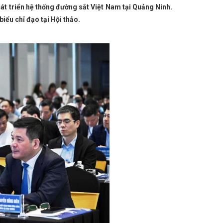
g Nguyễn Hồng Diên và đồng chí Trần Cương, Bí thư
phát triển hệ thống đường sắt Việt Nam tại Quảng Ninh.
định về tổ chức bộ máy và cán bộ
KHAI MẠC LỚP
iểu chỉ đạo tại Hội thảo.
tờ đã được ban hành trước khi sắp xếp
Đảng uỷ
h - 20 năm một chặng đường
Sớm có chính sách ưu
ghiệp Hà Tĩnh tại Hội chợ thương mại quốc tế Vietnam
âm, xuyên suốt
KẾT QUẢ HOẠT ĐỘNG CÔNG
n pháp ứng phó với bão số 12 và mưa lũ
Doanh
lượt cài đặt
Hà Tĩnh phấn đấu thành lập mới 1.100
hương trình “Tự hào quê hương Hà Tĩnh”
Tổ chức
n thứ 8 nâng cấp Hiệp định Thương mại Tự do ASEAN-
 nhiều niềm vui, tình cảm ấm áp cho đoàn viên, người
ỘI NGHỊ TRỰC TUYẾN KHỐI CÔNG THƯƠNG ĐỊA
gười tiêu dùng Thủ đô tại Hội chợ Mùa thu 2025 lần thứ
ương mại bền vững đáp ứng các chính sách xanh của Liên
Trao 21 giải Cuộc thi trực tuyến tìm hiểu về chuyển
ng Thương: Phát động Tháng Công nhân năm 2023
ác nhiệm vụ phát triển kinh tế - xã hội những tháng
: TIẾP NHẬN NGUYÊN TRẠNG CỤC QUẢN LÝ THỊ TRƯỜNG
yên đán năm 2024
Quy định xử phạt vi phạm hành
ơng trình hành động thực hiện Nghị quyết Đại hội Đảng
m gia trưng bày, giới thiệu gần 50 sản phẩm đặc trưng,
Tổ chức giải bóng chuyền hơi chào mừng chào
Tổng thống Hoa Kỳ Joe Biden
THỰC TRẠNG VÀ GIẢI
sắp xếp huyện, xã theo quy định cũ
Hôm nay
 Ủy ban Cạnh tranh Quốc gia và Đại sứ quán Liên hiệp