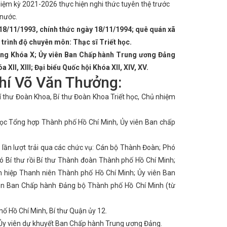
 Công ty TNHH Nhiệt điện Vũng Áng II
Nữ
iệm kỳ 2021-2026 thực hiện nghi thức tuyên thệ trước
phát triển hệ thống đường sắt Việt Nam
Bộ
 nước.
Đoàn công tác LĐLĐ tỉnh làm việc với CĐN
18/11/1993, chính thức ngày 18/11/1994; quê quán xã
tấn than đầu tiên
Giải pháp quản lý nhà
ại huyện Nghi Xuân năm 2023
Hà Tĩnh có 2
; trình độ chuyên môn: Thạc sĩ Triết học.
mặt trời đầu tiên trên kênh thủy lợi của Việt
ảng Khóa X; Ủy viên Ban Chấp hành Trung ương Đảng
ong nước
Hà Tĩnh phê duyệt dự án đường Xô
giai đoạn 2025 - 2030 trên địa bàn tỉnh Hà Tĩnh
a XII, XIII; Đại biểu Quốc hội Khóa XII, XIV, XV.
Tình hình sản xuất công nghiệp tháng 7 và 7
chí Võ Văn Thưởng:
trong cả nước
Hà Tĩnh tăng cường hợp tác
Thành phố Hà Tĩnh một thế kỷ vươn mình khởi
í thư Đoàn Khoa, Bí thư Đoàn Khoa Triết học, Chủ nhiệm
 công nghiệp nông thôn, phổ biến văn bản pháp
c hiện Nghị quyết số 209/NQ-CP ngày
ọc Tổng hợp Thành phố Hồ Chí Minh, Ủy viên Ban chấp
An toàn khi mua bán hàng hóa trong thương
Chủ tịch UBND tỉnh: Quyết tâm tạo đột phá, đưa
ện Đề án 06 ở Hà Tĩnh
Làm việc với Tổng
ần lượt trải qua các chức vụ: Cán bộ Thành Đoàn; Phó
ng ban hành Chỉ thị về việc tiếp tục tăng cường
c mừng doanh nghiệp nhân Ngày Doanh nhân
 Bí thư rồi Bí thư Thành đoàn Thành phố Hồ Chí Minh;
 Hoa Kỳ tại Việt Nam
Hà Tĩnh sẵn sàng cho
iên hiệp Thanh niên Thành phố Hồ Chí Minh; Ủy viên Ban
stan của Tổng Bí thư Tô Lâm
Hôm nay
ên Ban Chấp hành Đảng bộ Thành phố Hồ Chí Minh (từ
nh sơ kết giữa nhiệm kỳ đại hội đảng bộ cấp
ủ tịch Công đoàn ngành
Hội nghị tổng kết
hội
Lan tỏa niềm tin thực hiện thắng lợi các
ố Hồ Chí Minh, Bí thư Quận ủy 12.
Nguyễn Du
CĐN Công Thương Hà Tĩnh tổ
 BCH đánh giá kết quả hoạt động quý I, triển
m Ủy viên dự khuyết Ban Chấp hành Trung ương Đảng.