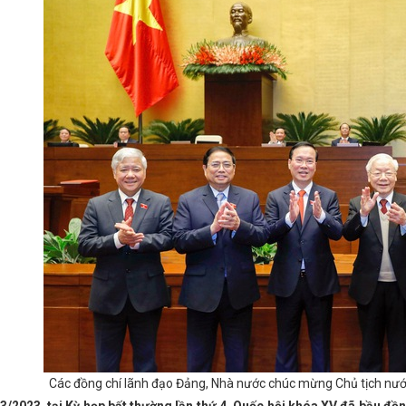
ự thảo nghị quyết trình Kỳ họp thứ 17, HĐND tỉnh khóa XVIII
Đảm bảo
c vụ Tết Ất Tỵ sôi động, giá cả nhiều mặt hàng thiết yếu ổn định
Hà Huy Tập - nhà lý luận xuất sắc của Đảng ta
Vùng đồng bằng sôn
 quốc gia, đề xuất các giải pháp gỡ vướng Quy hoạch điện VIII điều c
ghị toàn quốc quán triệt, triển khai thực hiện 4 Nghị quyết của Bộ Chính
quảng bá tại Lễ hội ẩm thực Món ngon từ biển và Hội chợ OCOP, làng n
cho lễ hội cam và sản phẩm nông nghiệp Hà Tĩnh
Những chính sác
tại thị trường trong nước trên địa bàn tỉnh Hà Tĩnh
Chấp thuận chủ
 động Trung Đông
Khai mạc Kỳ họp thứ 20, HĐND tỉnh Hà Tĩnh khóa
 Tĩnh: Công tác tham mưu chủ động đi trước một bước
Tập trung
 Thương Hà Tĩnh: Sơ kết 6 tháng đầu năm 2024 và gặp mặt cán bộ cô
ết toàn dân tộc - Nhân tố có ý nghĩa quyết định thắng lợi
Công điệ
ợ Công Thương vùng Bắc Trung Bộ - Nghệ An năm 2023
Sự khác nhau
g Bí thư Nguyễn Phú Trọng trong công tác tư tưởng của Đảng
Hà T
ến tri ân các anh hùng liệt sĩ tại Ngã ba Đồng Lộc
Hà Tĩnh phát độn
í thư Nguyễn Phú Trọng
CĐN Công Thương: Thành lập CĐCS Công ty
ến hoạt động của người tham gia Công ty TNHH Siberian Health Quốc t
 công công nghệ phun khí hydro vào động cơ diesel
Chủ tịch UB
công tốt đẹp
Các ngày cận kề Tết Nguyên đán Quý Mão: Thị trường
lý kịp thời: Hiệu quả bước đầu của i-Hà Tĩnh
Hà Tĩnh dẫn đầu phong
rải thảm đỏ thu hút dự án chất lượng cao, thúc đẩy tăng trưởng xanh.
 kỷ niệm 120 năm Ngày sinh Tổng Bí thư Hà Huy Tập
Hà Tĩnh thúc 
 viên, người lao động
Hà Tĩnh tập trung triển khai chủ trương sắp
Các đồng chí lãnh đạo Đảng, Nhà nước chúc mừng Chủ tịch n
o xỉ tại Nhà máy Nhiệt điện Vũng Áng 1
Bộ Công Thương tổ chức Hội
n năm 2030 trên địa bàn tỉnh Hà Tĩnh
Thông báo Về việc tiếp nhận