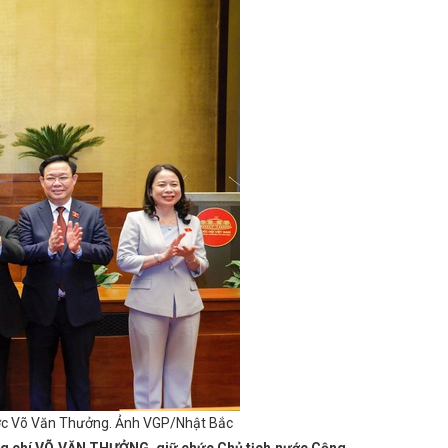
 tuyệt đối an ninh, an toàn cho đại hội Đảng các
Trưởng ban Kinh tế Trung ương kiểm tra các
g Hồng - Thành phố Hải Phòng thị trường tiềm
hỉnh
Ban Thường vụ Tỉnh ủy, Ban Chấp hành
 trị
Hà Tĩnh tổng kết và trao giải Cuộc thi
ghề tỉnh Bình Định năm 2024
Khánh thành Tổ
h nổi bật có hiệu lực từ tháng 5/2026
Hơn
 trương đầu tư Nhà máy Điện gió Kỳ Anh kinh
 XVIII
Sở Công Thương tổ chức Chào cờ -
 triển khai đề án tỉnh nông thôn mới
Trang
ng đoàn qua các thời kỳ nhân kỷ niệm 95 năm
n về việc chủ động ứng phó với siêu bão
 giữa công nghệ thông tin và chuyển đổi số
ĩnh đẩy mạnh phân bổ, giải ngân vốn đầu tư
g phong trào thi đua thúc đẩy đổi mới sáng tạo,
 cổ phần Du lịch và Thương mại Đại Bàng
ế
HÀ TĨNH TỔ CHỨC BÌNH CHỌN SẢN PHẨM
ND tỉnh yêu cầu tập trung cao độ thực hiện các
 hàng hóa khá sôi động, giá cả mặt hàng thiết
 trào thi đua năm 2025 tại Hội nghị tổng kết
Thành phố Hồ Chí Minh thị trường tiềm năng,
đẩy xây dựng chính quyền số, hướng tới đô thị
 xếp tổ chức bộ máy
Số hóa phản ánh hiện
ước Võ Văn Thưởng. Ảnh VGP/Nhật Bắc
 nghị tổng kết 10 năm thi hành Nghị định số
, thời gian lập hồ sơ thành lập Cụm công nghiệp