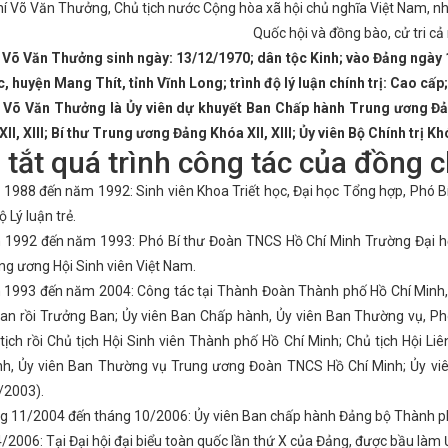
ứng phó sự cố hóa chất năm 2025 tại nhà máy nhiệt điện Vũng Áng II -
í Võ Văn Thưởng, Chủ tịch nước Cộng hòa xã hội chủ nghĩa Việt Nam, nh
 trợ ngành cơ khí Việt Nam gắn với sản xuất, lắp ráp ô tô trong nước, 
Quốc hội và đồng bào, cử tri cả
ơng: Sớm hoàn thành kế hoạch kiểm tra Công đoàn cơ sở năm 2024
 Võ Văn Thưởng sinh ngày: 13/12/1970; dân tộc Kinh; vào Đảng ngày 
tháng 3 năm 2024
Nhà máy Nhiệt điện Vũng Áng 2 tiếp nhận những 
 truyền Cuộc vận động “Người Việt Nam ưu tiên dùng hàng Việt Nam” t
 huyện Mang Thít, tỉnh Vĩnh Long; trình độ lý luận chính trị: Cao cấp
 đánh giá tình hình KT - XH năm 2025
Đề xuất xây dựng dự án điện 
 Võ Văn Thưởng là Ủy viên dự khuyết Ban Chấp hành Trung ương Đ
ng phải đảm bảo nguồn cung xăng dầu phục vụ nhu cầu thị trường tr
 hiện chương trình phát triển ngành công nghiệp môi trường Việt Nam 
XII, XIII; Bí thư Trung ương Đảng Khóa XII, XIII; Ủy viên Bộ Chính trị Khó
n phòng tỉnh giành giải nhất Hội thi "Dân vận khéo" Hà Tĩnh năm 2024
tắt quá trình công tác của đồng 
Kết nối cung - cầu giữa Thành phố Hồ Chí Minh và các tỉnh, thành phố 
 như thế nào?
Thúc đẩy đưa đặc sản Hà Tĩnh đến người tiêu dùng
 1988 đến năm 1992: Sinh viên Khoa Triết học, Đại học Tổng hợp, Phó B
ếp thứ nhất Bắc Trung Bộ
Tập huấn kiến thức công nghiệp hỗ trợ,
 Lý luận trẻ.
hởi động chào mừng Đại hội XIV của Đảng
Kế hoạch triển khai thự
 của Ban Bí thư Trung ương Đảng khóa XIII về tiếp tục tăng cường sự
 1992 đến năm 1993: Phó Bí thư Đoàn TNCS Hồ Chí Minh Trường Đại h
ng để lọt vào Trung ương người giàu bất thường, nói nhiều làm ít
ng ương Hội Sinh viên Việt Nam.
 bàn tỉnh Hà Tĩnh
Tập trung tháo gỡ vướng mắc, đẩy mạnh thực hi
 1993 đến năm 2004: Công tác tại Thành Đoàn Thành phố Hồ Chí Minh, l
ẠI CHI NHÁNH CÔNG NGHIỆP HÓA CHẤT MỎ HÀ TĨNH
Bộ Công Thươ
cơ sở công nghiệp nông thôn Hà Tĩnh thực hiện chuyển đổi số
Chú
an rồi Trưởng Ban; Ủy viên Ban Chấp hành, Ủy viên Ban Thường vụ, Phó
p Ngài Marc E. Knapper, Đại sứ đặc mệnh toàn quyền Hợp chúng quốc
tịch rồi Chủ tịch Hội Sinh viên Thành phố Hồ Chí Minh; Chủ tịch Hội L
g Long trong khuôn khổ chuyến thăm cấp nhà nước Cộng hòa Kazakh
h, Ủy viên Ban Thường vụ Trung ương Đoàn TNCS Hồ Chí Minh; Ủy vi
ể, cá nhân của Ban Thường vụ Đảng ủy UBND tỉnh
Hà Tĩnh hoàn thà
m 2024
Công đoàn ngành Công Thương: Tổ chức tiếp nhận Phó Ch
/2003).
ghiệp, đảm bảo cung ứng điện và xăng dầu cho phát triển kinh tế xã 
ng 11/2004 đến tháng 10/2006: Ủy viên Ban chấp hành Đảng bộ Thành ph
 Tĩnh tổ chức trang trọng Lễ Kỷ niệm 260 năm Ngày sinh Đại thi hào 
iến đấu và trưởng thành của Quân đội Nhân dân Việt Nam
Hội nghị
/2006: Tại Đại hội đại biểu toàn quốc lần thứ X của Đảng, được bầu là