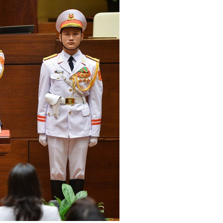
Hội đàm giữa Bộ trưởng Nguyễn Hồng Diên
Hà Tĩnh công bố các quyết định về tổ chức bộ
p dụng, sử dụng văn bản, giấy tờ đã được ban
ông tin và Truyền thông Hà Tĩnh - 20 năm một
hu hút đầu tư, thương mại cho Doanh nghiệp Hà
 đẳng giới là nhiệm vụ chính trị trọng tâm,
iện về việc chủ động triển khai các biện pháp
yển đổi số
i-HaTinh đạt hơn 100.000 lượt cài
n toàn quốc từ 01/6/2026
VinFast và chương
 năm 2022
Khai mạc Phiên đàm phán lần thứ
t sum vầy – Xuân chia sẻ” năm 2024 mang đến
 mùa Thu năm 2025
THÔNG CÁO BÁO CHÍ VỀ
II năm 2025
Đặc sản Hà Tĩnh chinh phục
h tế tuần hoàn, sản xuất và tiêu dùng bền vững,
ểm tra toàn diện tại các Công đoàn cơ sở trực
thị trường tiêu thụ cho sản phẩm OCOP Hà Tĩnh
0 tỷ đồng ở huyện miền núi Hà Tĩnh
Tập
Sở Công Thương lần thứ III, nhiệm kỳ 2020 -
n đánh giá tình hình sản xuất công nghiệp, đảm
 Việt Nam”
Hà Tĩnh quán triệt các chuyên đề
 thương vùng Bắc Trung bộ – Hà Tĩnh 2025 diễn
Hà Tĩnh thăm Công ty TNHH Công nghệ bảo vệ
 năm 2030, tầm nhìn đến năm 2050
Tổng Bí
h an toàn, ổn định các nhà máy điện trong thời
G TỈNH HÀ TĨNH
Lễ ký kết Bản ghi nhớ hợp