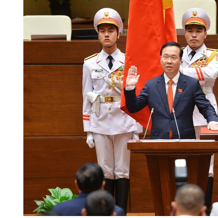
, Du lịch và Đầu tư Hành lang kinh tế Đông Tây (EWEC) - Đà Nẵng 2024
ra sản xuất tại Khu kinh tế Vũng Áng
Ban Chấp hành Đảng bộ tỉnh 
ều chỉnh thời gian đại hội Đảng nhiệm kỳ 2025-2030
Quy định về á
73 công nhận Việt Nam là quốc gia có nền kinh tế thị trường
Sở Th
a văn phòng cấp ủy trong kỷ nguyên chuyển đổi số
Nhiều cơ hội t
hống điện và thị trường điện Quốc gia
Coi công tác phụ nữ và bình
 tiêu dùng Việt Nam năm 2025
Chủ tịch UBND tỉnh ban hành Công đ
iện lực Hà Tĩnh tăng hiệu suất kinh doanh nhờ ứng dụng mạnh mẽ chu
Mùa Thu 2025
Bộ Công Thương chốt lộ trình cung ứng xăng E10 trê
hợ triển lãm hàng công nghiệp nông thôn tiêu biểu khu vực phía Bắc
a về Bộ Công Thương
CĐN Công Thương Hà Tĩnh: Chương trình “Tế
 Tĩnh
Gần 100 sản phẩm đặc trưng của Hà Tĩnh tham gia Hội chợ
T, NHẬP KHẨU NĂM 2023
Phương hướng, nhiệm vụ trọng tâm Quý 
 tỷ đồng
Tích cực, chủ động triển khai các giải pháp thúc đẩy kin
Thu mở cơ hội tăng trưởng mới
Công đoàn ngành Công Thương: Ki
 và quản lý chợ có hiệu lực thi hành kể từ ngày 01/8/2024
Kết nối 
hanh và Truyền hình Hà Tĩnh)
Khởi công 2 dự án năng lượng gần 85
ìn 2024
Sơ kết giữa nhiệm kỳ thực hiện Nghị quyết Đại hội Đảng bộ 
QUẢN LÝ THỊ TRƯỜNG THUỘC SỞ CÔNG THƯƠNG
Hội nghị trực tuyế
Thực hiện tốt Cuộc vận động “Người Việt Nam ưu tiên dùng hàng
hái Lan tỉnh Hà Tĩnh lần thứ IV, nhiệm kỳ 2023-2028
Hội chợ Công
c miền Trung – Tây Nguyên tổ chức tại thành phố Đà Nẵng
Lãnh đạo 
ển khai Chiến lược phát triển năng lượng hydrogen của Việt Nam đến
 TRÊN ĐỊA BÀN TỈNH HÀ TĨNH
Công điện về việc đảm bảo vận hàn
TỔ CÔNG TÁC BỘ CÔNG THƯƠNG LÀM VIỆC VỚI SỞ CÔNG THƯƠN