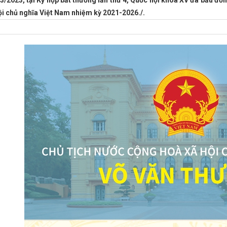
3/2023, tại Kỳ họp bất thường lần thứ 4, Quốc hội khóa XV đã bầu 
dân", "Nghệ nhân ưu tú" trong lĩnh vực nghề thủ công mỹ nghệ lần th
ội chủ nghĩa Việt Nam nhiệm kỳ 2021-2026./.
Tĩnh ban hành quy định về luân chuyển cán bộ thuộc diện Ban Thường 
các tỉnh, thành hữu nghị tại Savannakhet lần thứ 4” năm 2024
Tổ c
Tăng cường phối hợp giữa Đội Quản lý thị trường số 2 và UBND phường
nh doanh thực phẩm không rõ nguồn gốc, buộc tiêu hủy 116 kg hàng hóa
 địa phương tỉnh Hà Tĩnh năm 2026
Quy định về những điều đảng
Hà Tĩnh triển khai cao điểm chống buôn lậu, gian lận thương mại dịp t
g kinh doanh mua bán hàng hóa cho bà con vùng biên giới
V/v mời t
doanh mỡ bẩn
Hà Tĩnh: Phát hiện, tiêu hủy 300kg chà bông không rõ
Hóa chất
Nghị định quy định chi tiết và biện pháp để tổ chức, hướn
 của Luật Hóa chất và Nghị định số 26/2026/NĐ-CP của Chính phủ quy đ
hành một số điều của Luật Hóa chất về quản lý hoạt động hóa chất và 
n pháp để tổ chức, hướng dẫn thi hành một số điều của Luật Hóa chất 
ây dựng nhiều điểm bán hàng Việt Nam cố định tại các địa phương Hà 
ỡ bỏ tất cả các biện pháp xét nghiệm axit nucleic tại các cửa khẩu đ
y hơn 2,6 tấn nội tạng động vật không rõ nguồn gốc
Phê duyệt Chỉ 
n địa bàn tỉnh Hà Tĩnh.
Chính phủ chỉ đạo tiếp tục tháo gỡ vướn
kỷ niệm 95 năm Ngày thành lập Đoàn Thanh niên Cộng sản Hồ Chí Minh
ải cách thủ tục hành chính, siết chặt kỷ luật kỷ cương
Chi bộ Chi 
t liệt thực hiện nhiệm vụ sau kỳ nghỉ Tết Nguyên đán Quý Mão năm 20
ND xã, phường trên địa bàn
Chi cục QLTT tăng cường kiểm tra, kiể
 VÀ LOGISTICS TRÊN ĐỊA BÀN TỈNH GIAI ĐOẠN 2026-2030
Hà Tĩ