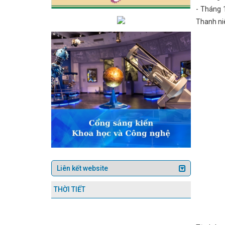
THÔNG BÁO TỔ CHỨC LỄ HỘI CAM VÀ CÁC SẢN PHẨM HÀ TĨNH N
- Tháng 
5)
Chủ tịch Quốc hội: Hoàn thành vị trí việc làm để cải cách tiền l
Thanh niê
chuyển đổi số và phổ biến chính sách về phát triển công nghiệp
văn phát biểu của Tổng Bí thư Tô Lâm tại Hội nghị toàn quốc quán triệt
ệt Nam với doanh nghiệp xuất, nhập khẩu nước CHDCND Lào và Vương 
lập và phê duyệt kế hoạch quản lý rủi ro trong khai thác khoáng sản
Hà Tĩnh thành lập Cụm công nghiệp Quang Diệm với quy mô 40ha, 
à Tĩnh nâng cao chất lượng dịch vụ công trực tuyến
Sau năm 2025
 phương về thương mại đối ứng
Hội nghị Hội đồng Cộng đồng kinh 
Tạo động lực phát triển nhanh và bền vững cho nền kinh tế
Thành 
g
Sở Công Thương kiểm tra công tác chuẩn bị đóng điện MBA T2
Chủ tịch UBND tỉnh dự lễ khánh thành nhà ở cho gia đình chính sách
Hà Tĩnh thời kỳ 2021 - 2030, tầm nhìn đến năm 2050
Chủ tịch Quốc
đoàn năm 2024 đạt nhiều kết quả nổi bật
Sở Công Thương tổ chức 
hanh tra hành chính tại Trung tâm Khuyến Công và Xúc tiến thương m
 tục hoàn thiện các kế hoạch, đề án phát triển công nghiệp hỗ trợ, C
 soát hóa chất hạn chế sản xuất, kinh doanh trong lĩnh vực công nghi
ẢNG
Cục Thương mại điện tử & Kinh tế số (Bộ Công Thương) phối 
hẩm Hà Tĩnh năm 2024
Lịch nghỉ lễ dịp Giỗ Tổ Hùng Vương và 30/
cấp dịch vụ phục vụ tổ chức Đề án “Chương trình kết nối tiêu thụ sản 
 Thương nhân kỷ niệm 16 năm ngày Thương hiệu Việt Nam (20/4/2008
THỜI TIẾT
 Xây dựng Thái Bình Dương của Trung Quốc
SỞ CÔNG THƯƠNG HÀ 
 tiêu biểu
CĐN Công Thương - Một nhiệm kỳ nhiều dấu ấn nổi bật
c hạng mục đỡ đầu nông thôn mới
Công bố danh sách Ban Chấp hà
ấp hành Trung ương Đảng khóa XIV sẽ tiến hành Hội nghị lần thứ nhất.