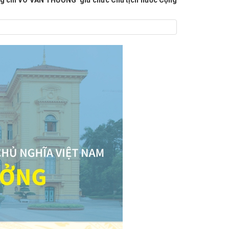
đồng chí VÕ VĂN THƯỞNG giữ chức Chủ tịch nước Cộng
ứ 6
Ủy quyền cho Giám đốc Sở Công Thương
vụ Tỉnh ủy quản lý
Mời tham gia Khu gian
hức Hội nghị tuyên truyền, phổ biến quy định
 Nam Hồng Lĩnh trong công tác Quản lý thị
 vi phạm
Đội Quản lý thị trường số 1 tăng
 viên không được làm
Kết quả kỳ thi tuyển
rước, trong và sau Tết Nguyên đán Bính Ngọ năm
ham gia Hội chợ triển lãm nông nghiệp quốc tế
 nguồn gốc xuất xứ
Hội nghị ngành Công
g dẫn thi hành một số điều của Luật Hóa chất về
ịnh chi tiết và hướng dẫn thi hành một số điều
hóa chất nguy hiểm trong sản phẩm, hàng hóa
về phát triển ngành công nghiệp hóa chất và an
Tĩnh
Chi cục Quản lý thị trường tỉnh Hà Tĩnh
ối với hàng hóa nhập khẩu
Thông báo: Triển
tiêu và Kế hoạch tuyển dụng công chức năm
g mắc pháp lý về an toàn thực phẩm
Nghị
Danh sách doanh nghiệp Hà Tĩnh tiêu biểu
cục Quản lý thị trường tỉnh Hà Tĩnh tổ chức sinh
23
Tham gia khảo sát thông tin phục vụ xây
m soát hoạt động thương mại phục vụ du lịch
nh kiện toàn Tổ công tác liên ngành chống buôn