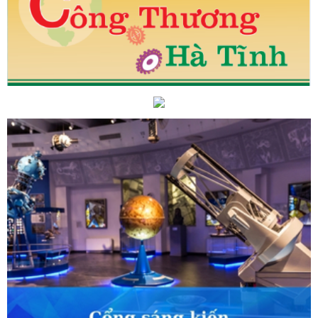
U
Hà Tĩnh có 3 nhà giáo trẻ được tuyên dương tiêu
dụng thành công công nghệ phun khí hydro vào động cơ
 yêu cầu tập trung cao độ thực hiện các nhiệm vụ, mục
 - xã hội năm 2026
Phân công rõ người, rõ việc, đảm
 công tốt đẹp
Các ngày cận kề Tết Nguyên đán Quý
ôi động, giá cả mặt hàng thiết yếu cơ bản bình ổn, chưa
 chính sách mới nổi bật có hiệu lực từ tháng 4/2026
 Hiệu quả bước đầu của i-Hà Tĩnh
Hà Tĩnh dẫn đầu
i Hội nghị tổng kết công tác thi đua, khen thưởng Cụm các
Hà Tĩnh ban hành Chương trình xúc tiến đầu tư năm
án chất lượng cao, thúc đẩy tăng trưởng xanh.
Thành
m năng, cơ hội lớn để sản phẩm made in Hà Tĩnh kết nối
àng hóa
Hoàn thiện các phần việc, sẵn sàng cho lễ kỷ
Bí thư Hà Huy Tập
Hà Tĩnh thúc đẩy xây dựng chính
ông minh trong năm 2026
Công đoàn Công ty Sản xuất
Tĩnh: Nhiều hoạt động chăm lo cho đoàn viên, người lao
riển khai chủ trương sắp xếp tổ chức bộ máy
Số hóa
o hiệu quả điều hành
Đoàn công tác của Bộ Công
hực hiện Đề án xử lý, tiêu thụ tro xỉ tại Nhà máy Nhiệt điện
g tổ chức Hội nghị tổng kết 10 năm thi hành Nghị định số
 về khuyến công.
UBND tỉnh ban hành Kế hoạch phát
, định hướng đến năm 2030 trên địa bàn tỉnh Hà Tĩnh
thời gian lập hồ sơ thành lập Cụm công nghiệp Bắc Cẩm
n Cẩm Xuyên, tỉnh Hà Tĩnh
Về việc ban hành kế hoạch
nhân dân", "Nghệ nhân ưu tú" trong lĩnh vực nghề thủ