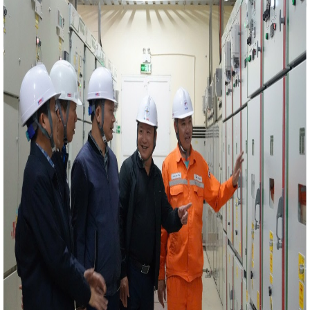
điều kiện thực hiện chính quyền địa phương 02 cấp trên
ghị tập huấn tuyên truyền Cuộc vận động “Người Việt Nam
ại huyện Nghi Xuân năm 2023
Hà Tĩnh có 2 dự án quan
gành năng lượng
Hà Tĩnh với “Chiến dịch Quang Trung”
h đánh giá tình hình KT - XH năm 2025
Đề xuất xây
ên trên kênh thủy lợi của Việt Nam tại Hà Tĩnh
Ban
ành Đảng bộ tỉnh Hà Tĩnh họp cho ý kiến các nội dung
 bảo nguồn cung xăng dầu phục vụ nhu cầu thị trường
uyệt dự án đường Xô Viết Nghệ Tĩnh kéo dài về phía Đông
hào cờ - triển khai công tác tháng 4 năm 2025
Kê
phát triển ngành công nghiệp môi trường Việt Nam giai
tỉnh Hà Tĩnh
Bộ Công Thương Việt Nam và Bộ Công
hớ về phát triển chuỗi liên kết công nghiệp
Bộ đội
t Hội thi "Dân vận khéo" Hà Tĩnh năm 2024
Tình hình
 và 7 tháng đầu năm 2026
Kỳ họp lần thứ 13 Ủy ban hợp
Nam – Trung Quốc
Hà Tĩnh tham gia Hội nghị Kết nối
hí Minh và các tỉnh, thành phố trong cả nước
Hà Tĩnh
phố Huế về triển khai hoạt động Khoa học công nghệ,
tin giả trên môi trường mạng internet như thế nào?
 đến người tiêu dùng
Thành phố Hà Tĩnh một thế kỷ
ẩy hợp tác giữa TP Hồ Chí Minh với các tỉnh Bắc Trung Bộ
RDP Hà Tĩnh ước đạt 8,78%, xếp thứ nhất Bắc Trung Bộ
ghiệp hỗ trợ, công nghiệp nông thôn, phổ biến văn bản
HĐND tỉnh Hà Tĩnh nhiệm kỳ 2021-2026 thông qua
 6 dự án khởi công, khởi động chào mừng Đại hội XIV của