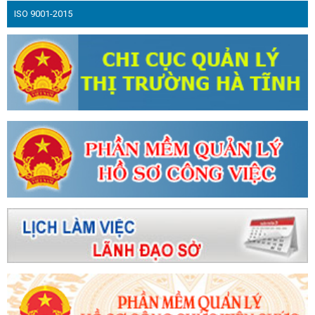
 năm 2024
UBND tỉnh Hà Tĩnh họp nghe báo cáo, chỉ
ISO 9001-2015
n quan đến đầu tư xây dựng hạ tầng cụm công nghiệp trên
m hoàn thiện tờ trình, dự thảo nghị quyết trình Kỳ họp thứ
ảm bảo tuyệt đối an ninh, an toàn cho đại hội Đảng các
ác khu, cụm công nghiệp (Theo Đài Phát thanh - Truyền
ng hàng hóa phục vụ Tết Ất Tỵ sôi động, giá cả nhiều mặt
ởng ban Kinh tế Trung ương kiểm tra các công trình, dự án
 Tỉnh ủy Hà Tĩnh
Hà Tĩnh đề xuất cập nhật, bổ sung 8
 Huy Tập - nhà lý luận xuất sắc của Đảng ta
Vùng
hố Hải Phòng thị trường tiềm năng, lợi thế cho sản phẩm
ường tiêu thụ hàng hoá
Hà Tĩnh sẵn sàng trở thành
 đề xuất các giải pháp gỡ vướng Quy hoạch điện VIII điều
ủy, Ban Chấp hành Đảng bộ tỉnh cho ý kiến nhiều nội dung
tuyến về ngoại giao kinh tế năm 2023
Sáng nay (16/9),
triển khai thực hiện 4 Nghị quyết của Bộ Chính trị
Hà
thi trực tuyến tìm hiểu Chuyển đổi số - Dữ liệu số tạo nên
ần 50 sản phẩm tham gia trưng bày, giới thiệu, quảng bá
 biển và Hội chợ OCOP, làng nghề tỉnh Bình Định năm 2024
hà máy Nhiệt điện có tổng vốn đầu tư 2,2 tỉ USD
nhớ Tổng Bí thư Trần Phú
Sẵn sàng cho lễ hội cam và
h
Những chính sách nổi bật có hiệu lực từ tháng
ười thi tìm hiểu “Cuộc vận động người Việt ưu tiên dùng
i kết nối cung cầu hàng Việt Nam tại thị trường trong nước
hấp thuận chủ trương đầu tư Nhà máy Điện gió Kỳ Anh
 Tĩnh: Tưng bừng lễ hội cam và các sản phẩm nông