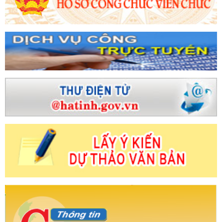
n giải pháp trước biến động Trung Đông
Khai mạc
nh khóa XVIII
Sở Công Thương tổ chức Chào cờ - triển
025
Đại biểu HĐND tỉnh Hà Tĩnh "hiến kế" nhiều giải
g Thương Hà Tĩnh: Công tác tham mưu chủ động đi trước
khai đề án tỉnh nông thôn mới
Trang bị kiến thức về
ghiệp Hà Tĩnh
Nhiệt điện Vũng Áng 1 ước đạt doanh
 Thương Hà Tĩnh: Sơ kết 6 tháng đầu năm 2024 và gặp
 thời kỳ nhân kỷ niệm 95 năm Ngày thành lập Công đoàn
c xây dựng nền hành chính chuyên nghiệp, hiện đại, hiệu
tộc - Nhân tố có ý nghĩa quyết định thắng lợi
Công
 với siêu bão Ragasa
Hà Tĩnh trưng bày, giới thiệu hơn
ng nghiệp nông thôn tiêu biểu, đặc trưng tại Hội chợ
Bộ - Nghệ An năm 2023
Sự khác nhau giữa công
số
Hà Tĩnh tập huấn trực tuyến phổ cập kỹ năng số cho
ng đồng trên địa bàn tỉnh
Dấu ấn của Tổng Bí thư
tác tư tưởng của Đảng
Hà Tĩnh đẩy mạnh phân bổ,
ng tới tăng trưởng hai con số
Bảo đảm cân đối cung
 ở Hà Tĩnh
Trang trọng lễ thắp nến tri ân các anh hùng
Hà Tĩnh phát động phong trào thi đua thúc đẩy đổi mới
uyển đổi xanh
Gỡ khó để thúc đẩy kinh doanh xăng
Trực tiếp: Lễ viếng Tổng Bí thư Nguyễn Phú Trọng
ĐCS Công ty cổ phần Du lịch và Thương mại Đại Bàng
hương mại tại Lào và Thái Lan cho các doanh nghiệp khu
in liên quan đến hoạt động của người tham gia Công ty
HÀ TĨNH TỔ CHỨC BÌNH CHỌN SẢN PHẨM CÔNG