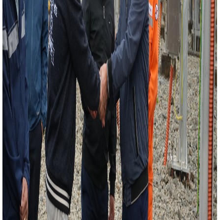
 Công Thương Hà Tĩnh tổ chức công bố Quyết định thanh
Khuyến Công và Xúc tiến thương mại
Huyện đoàn
i "Tuổi trẻ Hà Tĩnh tự hào thương hiệu Việt"
Hòa lưới
Tăng lực cấp điện cho khu vực
Tiếp tục hoàn thiện
n công nghiệp hỗ trợ, CN-TTCN giai đoạn 2026-2030
Sở
 triển khai công tác tháng 01 năm 2026
Bộ Công
c tăng cường quản lý, kiểm soát hóa chất hạn chế sản
ực công nghiệp
Quy trình kiểm định kỹ thuật an toàn lao
Năm 2025 - Công nghiệp tiếp đà tăng trưởng
CHÀO
THỨ XIV CỦA ĐẢNG
Cục Thương mại điện tử & Kinh tế
với Sở Công Thương Hà Tĩnh tổ chức thành công Lớp đào
ạnh ứng dụng thương mại điện tử xuyên biên giới
ản phẩm Hà Tĩnh năm 2024
Lịch nghỉ lễ dịp Giỗ Tổ
 2024
Tích cực hưởng ứng Cuộc thi về Cuộc vận động
àng Việt Nam trong tình hình mới
Thông báo về việc
dịch vụ phục vụ tổ chức Đề án “Chương trình kết nối tiêu
ng mại điện tử với người tiêu dùng toàn quốc” thuộc
g mại điện tử quốc gia năm 2026
Thư chúc mừng của
n kỷ niệm 16 năm ngày Thương hiệu Việt Nam (20/4/2008
10 bậc về Chỉ số Cải cách hành chính
Hội nghị liên Bộ
PEC lần thứ 35
Chủ tịch UBND tỉnh làm việc với Tập
ng của Trung Quốc
SỞ CÔNG THƯƠNG HÀ TĨNH TIẾP
ĩnh tổ chức trọng thể Lễ kỷ niệm 120 năm Ngày sinh Tổng
ngành Công thương Hà Tĩnh tôn vinh 13 cá nhân tiêu biểu
iệm kỳ nhiều dấu ấn nổi bật
Hà Tĩnh tham gia xúc