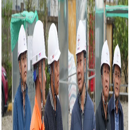
g hợp Đức Hiếu
Thứ trưởng Nguyễn Hoàng Long thị
II
Tình hình sản xuất công nghiệp tháng 02 và 02
h Công Thương Hà Tĩnh đóng góp quan trọng vào phát
triển Logistic và xuất khẩu (Theo Đài Phát thanh và Truyền
ng không khí “Ngày hội tòng quân” của cả nước, sáng nay
 Tĩnh lên đường thực hiện nghĩa vụ quân sự và Công an
ương Đảng, Quyền Bộ trưởng Bộ Công Thương Lê Mạnh
 khóa XVI tại Hải Phòng
HỘI NGHỊ GIỮA LÃNH ĐẠO BỘ
SỞ CÔNG THƯƠNG CÁC TỈNH, THÀNH PHỐ, TRỰC THUỘC
10 sự kiện nổi bật ngành Công Thương năm 2022
Hà
ng bá, kết nối xúc tiến thương mại tại Hội chợ Thương mại
- Quảng Trị năm 2024 và Chương trình kết nối giao thương
 Bắc Trung Bộ và các doanh nghiệp xuất khẩu tại
Tập
 thông qua Luật sửa đổi, bổ sung một số điều của Luật Sử
hiệu quả vào tháng 6/2025
Hà Tĩnh phát động thi trực
“Người Việt Nam ưu tiên dùng hàng Việt Nam
Về cung
 tỉnh Hà Tĩnh trong bối cảnh xung đột tại Trung Đông
hoạt động ý nghĩa nhân dịp Tết Trung thu
Công đoàn
chức khám sức khỏe định kỳ cho Đoàn viên công đoàn
 phẩm Công nghiệp nông thôn tiêu biểu và OCOP Hà Tĩnh
i Cam và các sản phẩm nông nghiệp Hà Tĩnh lần thứ 5?
 cho TP Hà Tĩnh
UBND tỉnh ban hành Kế hoạch tổ
ương mại kết nối tiêu thụ sản phẩm nông nghiệp, sản
iệp nông thôn tiêu biểu, sản phẩm chủ lực của tỉnh năm
ng Hà Tĩnh trao quà Tết cho đoàn viên khó khăn
Bộ