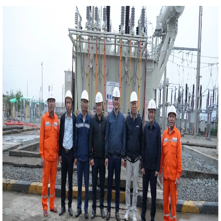
 phát triển KT-XH giữa TP Hồ Chí Minh với Hà Tĩnh và một
10 dấu ấn nổi bật của Hà Tĩnh năm 2024
VinFast
h
HÀ TĨNH TRIỂN KHAI CHƯƠNG TRÌNH HÀNH ĐỘNG
U DÙNG BỀN VỮNG GIAI ĐOẠN 2026 - 2030
Hà Tĩnh
iện thành thói quen”
Đại tiệc của âm thanh, ánh sáng -
à Tĩnh
Kinh tế Hà Tĩnh 3 tháng đầu năm tiếp tục xu
c hội điều chỉnh cơ cấu Chính phủ nhiệm kỳ 2021-2026
ạc Hội nghị Trung ương 13 của Tổng Bí thư Tô Lâm
t thúc tốt đẹp chuyến thăm cấp Nhà nước đến Ấn Độ
nh chính quyền địa phương và họp phiên bế mạc
 xuất thép VinMetal tại Hà Tĩnh, đầu tư 10.000 tỷ đồng
 giữ chức Phó Chủ tịch UBND tỉnh Hà Tĩnh
Bế mạc
i hội điểm Công đoàn Công ty cổ phần Phát triển công
i Hà Tĩnh
Khai mạc Hội chợ Quốc tế Hàng lang kinh tế
024
Phiên họp thường kỳ UBND tỉnh tháng 9/2025
i - Nghệ Tĩnh công suất 100 triệu lít/năm
Hà Tĩnh
, quảng bá sản phẩm tại Hội chợ quốc tế Thương mại, Du
 tế Đông Tây (EWEC) - Đà Nẵng 2024
Hội đàm giữa Bộ
g chí Trần Cương, Bí thư Khu ủy Khu tự trị dân tộc
c
Chủ tịch Quốc hội Vương Đình Huệ kiểm tra sản xuất
an Chấp hành Đảng bộ tỉnh Hà Tĩnh công bố các quyết
 bộ
KHAI MẠC LỚP HUẤN LUYỆN KỸ THUẬT AN TOÀN
ĂM 2026
Hà Tĩnh thông báo điều chỉnh thời gian đại
Quy định về áp dụng, sử dụng văn bản, giấy tờ đã