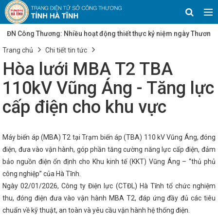
Thương: Nhiều hoạt động thiết thực kỷ niệm ngày
ghị quyết số 25/NQ-CP của Chính phủ về mục tiêu tăng
Trang chủ
Chi tiết tin tức
ịa phương
Tạo đà thúc đẩy sản xuất công nghiệp Hà
a Hội đồng đánh giá lựa chọn chủ đầu tư xây dựng hạ
Hòa lưới MBA T2 TBA
trên địa bàn tỉnh Hà Tĩnh
Hơn 30 sản phẩm tiêu biểu
, giới thiệu, quảng bá tại Hội chợ Triển lãm sản phẩm
110kV Vũng Áng - Tăng lực
Triển khai Tháng hành động về an toàn, vệ sinh lao
Hà Tĩnh phấn đấu đến năm 2030 có 50% tòa nhà công sở
cấp điện cho khu vực
Công nghiệp Hà Tĩnh: Đà phục hồi mạnh mẽ và những
Thành kính tưởng niệm 234 năm ngày mất Hải Thượng Lãn
Đảng bộ tỉnh Hà Tĩnh lần thứ XX thành công: Dấu mốc mở ra
Ngày 07 tháng 5 năm 2026 UBND tỉnh Hà Tĩnh ban hành
Máy biến áp (MBA) T2 tại Trạm biến áp (TBA) 110 kV Vũng Áng, đóng
 việc thành lập Cụm công nghiệp Lạc Thiện, với diện tích
 tặng quà Trung tâm từ thiện Thiên Ân
Triển khai các
điện, đưa vào vận hành, góp phần tăng cường năng lực cấp điện, đảm
hậu quả cơn bão số 10 và mưa lũ
Bí thư Tỉnh ủy Hà
bảo nguồn điện ổn định cho Khu kinh tế (KKT) Vũng Áng – “thủ phủ
 nhà đầu tư Nhật Bản vào địa bàn
Thủ tướng: Sớm
 cấp huyện
công nghiệp” của Hà Tĩnh.
Hà Tĩnh có 2 sản phẩm được công nhận
n tiêu biểu cấp quốc gia lần thứ VI - năm 2025
Hà
Ngày 02/01/2026, Công ty Điện lực (CTĐL) Hà Tĩnh tổ chức nghiệm
khuyến công 2026–2030, thúc đẩy công nghiệp nông thôn
thu, đóng điện đưa vào vận hành MBA T2, đáp ứng đầy đủ các tiêu
uyển đổi số
Để người Việt tin dùng hàng Việt (Theo Đài
ĩnh)
Tôn vinh 108 sản phẩm CNNT tiêu biểu quốc gia
chuẩn về kỹ thuật, an toàn và yêu cầu vận hành hệ thống điện.
 nâng tầm giá trị hàng Việt
“Phủ sóng” thương mại