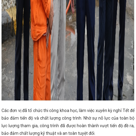
n
Hội chợ Công Thương vùng Tây Bắc - Lai Châu 2023
lưới phân phối, tiêu thụ hàng hóa cho sản phẩm Hà Tĩnh
nh vực công thương trình kỳ họp HĐND tỉnh
Những
năm 2024 và giải pháp triển khai nhiệm vụ năm 2025
huy động vốn đa cấp trên không gian mạng
Sơ đồ tham
 nước 80 năm
CĐN Công Thương nắm tình hình sản
h nghiệp sau Tết Nguyên đán Quý Mão 2023
Chủ tịch
 thực hóa khát vọng độc lập, tự do
SỞ CÔNG THƯƠNG
HÁT TRIỂN CÔNG NGHIỆP HỖ TRỢ, CHẾ BIẾN CHẾ TẠO TỈNH
HỮNG NĂM TIẾP THEO
Sở Công Thương tổ chức Chào
 01 năm 2025
Hà Tĩnh dừng tổ chức chương trình nghệ
Cảnh báo mưa lớn do áp thấp nhiệt đới
GIẢI PHÁP
GHIỆP HỖ TRỢ TRÊN ĐỊA BÀN TỈNH HÀ TĨNH
Giá
 Công Thương Hà Tĩnh tăng trưởng tích cực trong quý
ưng bày gần 50 sản phẩm tiêu biểu và triển lãm ảnh tại
 thi trực tuyến tìm hiểu về cuộc vận động “Người Việt
” tại Hà Tĩnh đã trao 21 giải cho các tập thể, cá nhân có
ưởng năng lượng APEC lần thứ 15
Chủ tịch Quốc hội
 quả bầu Trưởng đoàn ĐBQH tỉnh Hà Tĩnh khóa XVI
Hà
về công tác đảm bảo an ninh mạng
Đề xuất công nhận
Các đơn vị đã tổ chức thi công khoa học, làm việc xuyên kỳ nghỉ Tết để
 thôn tiêu biểu năm 2023
Hà Tĩnh: Dồn lực đảm bảo
g sau bão
Hà Tĩnh tham gia trưng bày, quảng bá sản
bảo đảm tiến độ và chất lượng công trình. Nhờ sự nỗ lực của toàn bộ
ietnam Expo 2026
Hà Tĩnh trưng bày hơn 50 sản phẩm
lực lượng tham gia, công trình đã được hoàn thành vượt tiến độ đề ra,
ơn 20 doanh nghiệp Hà Tĩnh được đào tạo về thương mại
 trên Shopee
bảo đảm chất lượng kỹ thuật và an toàn tuyệt đối.
Hà Tĩnh tăng cường hỗ trợ doanh nghiệp