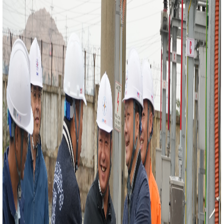
duyệt kế hoạch quản lý rủi ro trong khai thác khoáng sản
iêu cắt giảm, đơn giản hóa thủ tục hành chính, điều kiện
phòng chống lừa đảo trực tuyến
AI đã “rất thật” ở Hà
m công nghiệp Quang Diệm với quy mô 40ha, vốn đầu tư
hương phối hợp với Báo Nhân dân tổ chức Lễ khai trương
c gia Việt Nam
Thúc đẩy hành chính số, Hà Tĩnh nâng
rực tuyến
Sau năm 2025, mỗi người dân Việt Nam đều
tử trên ứng dụng VNeID
Việt Nam - Hoa Kỳ đạt tiến bộ
 phán lần thứ 2 Hiệp định song phương về thương mại đối
ng đồng kinh tế ASEAN lần thứ 25
Bám sát 5 nhóm
phủ trong thực hiện Đề án 06
Kết nối tiêu thụ, đưa sản
 phân phối lớn
Tạo động lực phát triển nhanh và bền
h lập cụm công nghiệp thứ 3 trong năm 2025 trên địa bàn
 động hợp tác đào tạo và phát triển nguồn nhân lực chất
Thương
Sở Công Thương kiểm tra công tác chuẩn bị
V Nghi Xuân
Ông Nguyễn Doãn Hậu giữ chức Chủ tịch
g Hà Tĩnh
Chi bộ Khối Văn phòng tổ chức thành công
ch UBND tỉnh dự lễ khánh thành nhà ở cho gia đình chính
p xếp các đơn vị sự nghiệp công lập khi bỏ cấp huyện
ý I/2024 của Hà Tĩnh tăng cao
Thủ tướng phê duyệt
 2021 - 2030, tầm nhìn đến năm 2050
Chủ tịch Quốc
ổng Bí thư, Chủ tịch nước Trung Quốc Tập Cận Bình
 Phong trào công nhân, viên chức, lao động và hoạt động
kết quả nổi bật
Sở Công Thương tổ chức Chào cờ -
ăm 2025
Những con số ấn tượng trong cải cách thủ tục