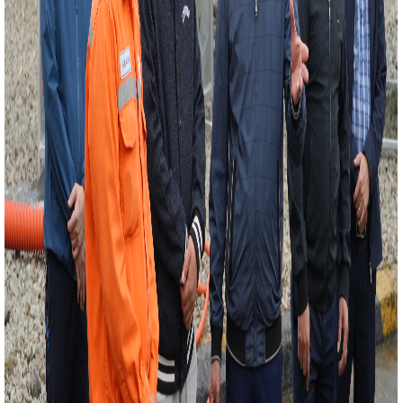
riển pin lưu trữ năng lượng tại Công ty cổ phần Giải pháp
Tập trung hoàn thiền Đề án và tăng cường quảng bá du
 động dự án Nhà máy Sản xuất ô tô điện VinFast tại Hà
p phần phát triển kinh tế - xã hội trong thời kỳ mới
 tỉnh Hà Tĩnh tháng 7 và 7 tháng năm 2025
Đoàn công
ác đối tác Nhà máy Bia Hà Nội - Nghệ Tĩnh tại Đức
nh tổ chức Hội nghị Kiểm điểm tập thể năm 2024
CĐN
ết Sum vầy - Xuân gắn kết” năm 2023
Hội nghị toàn
ựng Đảng
CÔNG NGHIỆP HÀ TĨNH LẤY LẠI ĐÀ TĂNG
g trực Tỉnh ủy Trần Thế Dũng dự Đại hội Đảng bộ phường
ến Chiến dịch Giờ Trái đất năm 2026
Đoàn đại biểu
o công dâng Bác trước thềm đại hội
CĐN Công
hị tổng kết hoạt động công đoàn năm 2024, triển khai
c Hội nghị lần thứ 2 BCH TƯ Đảng khóa XIV: Thống nhất
rọng
Kế hoạch Triển khai các hoạt động kỷ niệm ngày
g 10 năm 2023
Tắt đèn hưởng ứng Giờ Trái đất lan tỏa
ơng lai xanh”
Sở Công Thương chúc mừng các
h nhân Việt Nam
Thủ tướng Chính phủ Phạm Minh
 tốc Bắc - Nam qua Hà Tĩnh
Danh sách các khu vực có
 bàn Hà Tĩnh
Trang trọng lễ kỷ niệm 80 năm Ngày
 Hà Tĩnh
10 sự kiện nổi bật ngành Công Thương năm
ĩnh đỡ đầu thôn biên giới xây dựng nông thôn mới
i thiệu sản phẩm, kết nối giao thương tại các chuỗi sự kiện
 phố Đà Nẵng
Hoàn thiện chuỗi cung ứng, mở rộng thị
Bộ Chính trị ban hành Nghị quyết xây dựng và phát huy