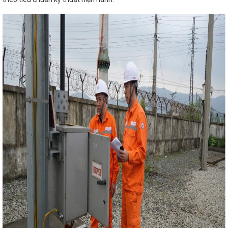
nh tham gia Hội chợ mùa Thu năm 2025
THÔNG CÁO
UYẾN KHỐI CÔNG THƯƠNG ĐỊA PHƯƠNG VỀ CÁC GIẢI PHÁP
UẤT KINH DOANH VÀ XUẤT, NHẬP KHẨU NĂM 2023
 tâm Quý II năm 2025
Đặc sản Hà Tĩnh chinh phục
 chợ Mùa thu 2025 lần thứ nhất
Hà Tĩnh thành lập Cụm
g vốn gần 447 tỷ đồng
Tích cực, chủ động triển khai
 tuần hoàn, sản xuất và tiêu dùng bền vững, thương mại bền
xanh của Liên minh Châu Âu
Phó Giám đốc Sở Công
Thu mở cơ hội tăng trưởng mới
Công đoàn ngành
ện tại các Công đoàn cơ sở trực thuộc
Trao 21 giải
ề chuyển đổi số lĩnh vực Công Thương
Nghị định của
 lý chợ có hiệu lực thi hành kể từ ngày 01/8/2024
Kết
ản phẩm OCOP Hà Tĩnh
CĐN Công Thương: Phát động
Tăng cường kết nối cung cầu tiêu thụ sản phẩm (Theo
Hà Tĩnh)
Khởi công 2 dự án năng lượng gần 850 tỷ
h
Tập trung cao cho các nhiệm vụ phát triển kinh tế -
Tình hình thị trường cận kề Tết Nguyên đán Giáp Thìn
 thực hiện Nghị quyết Đại hội Đảng bộ Sở Công Thương lần
HÀ TĨNH: TIẾP NHẬN NGUYÊN TRẠNG CỤC QUẢN LÝ THỊ
ĐỂ TỔ CHỨC LẠI THÀNH CHI CỤC QUẢN LÝ THỊ TRƯỜNG
Hội nghị trực tuyến đánh giá tình hình sản xuất công
t Nguyên đán năm 2024
Quy định xử phạt vi phạm
chất và vật liệu nổ công nghiệp
Thực hiện tốt Cuộc
tiên dùng hàng Việt Nam”
Hà Tĩnh quán triệt các
 Chương trình hành động thực hiện Nghị quyết Đại hội