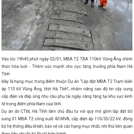
ếp
Đảng uỷ Khối CCQ&DN tỉnh tổ chức Hội thi Dân vận
 trở thành quốc gia thứ 73 công nhận Việt Nam là quốc
Sở Thông tin và Truyền thông Hà Tĩnh - 20 năm một
h sách ưu đãi cho nhà đầu tư trạm sạc điện
Nâng
mưu, phục vụ của văn phòng cấp ủy trong kỷ nguyên
i thu hút đầu tư, thương mại cho Doanh nghiệp Hà Tĩnh tại
ietnam Expo 2023
Bộ Công Thương họp chuẩn bị tiếp
h hệ thống điện và thị trường điện Quốc gia
Coi
iới là nhiệm vụ chính trị trọng tâm, xuyên suốt
KẾT
G QUÝ I NĂM 2023
Tổ chức các hoạt động hưởng
êu dùng Việt Nam năm 2025
Chủ tịch UBND tỉnh ban
Vào lúc 19h45 phút ngày 02/01, MBA T2 TBA 110kV Vũng Áng chính
ng triển khai các biện pháp ứng phó với bão số 12 và mưa
m đồng hành cùng Hà Tĩnh trong giai đoạn phát triển mới
thức hòa lưới - Thêm sức mạnh cho cực tăng trưởng phía Nam Hà
 tăng hiệu suất kinh doanh nhờ ứng dụng mạnh mẽ chuyển
Tĩnh
0.000 lượt cài đặt
Hà Tĩnh phấn đấu thành lập mới
m 2024
‘Cú hích’ lớn cho thương hiệu Hà Tĩnh tại Hội
Đây là hạng mục trọng điểm thuộc Dự án “Lắp đặt MBA T2 Trạm biến
 Thương chốt lộ trình cung ứng xăng E10 trên toàn quốc
áp 110 kV Vũng Áng, tỉnh Hà Tĩnh”, nhằm nâng cao độ tin cậy cung
hương trình “Tự hào quê hương Hà Tĩnh”
Tổ chức
cấp điện và đáp ứng nhu cầu phụ tải ngày càng tăng tại khu vực kinh
Sở Công Thương nhiệm kỳ 2024-2027
Khai mạc Hội
p nông thôn tiêu biểu khu vực phía Bắc năm 2022
tế trọng điểm phía Nam của tỉnh.
thứ 8 nâng cấp Hiệp định Thương mại Tự do ASEAN-Trung
Dự án do CTĐL Hà Tĩnh làm chủ đầu tư với quy mô gồm lắp đặt bổ
iao Trung tâm Điều độ Hệ thống điện Quốc gia về Bộ
ương Hà Tĩnh: Chương trình “Tết sum vầy – Xuân chia
sung 01 MBA T2 công suất 40 MVA, cấp điện áp 110/35/22 kV; đồng
iềm vui, tình cảm ấm áp cho đoàn viên, người lao động
bộ hệ thống điều khiển, bảo vệ và các hạng mục nhất, nhị thứ liên quan
 Ban Tuyên giáo và Dân vận Tỉnh ủy Hà Tĩnh
Gần 100
theo tiêu chuẩn kỹ thuật hiện hành.