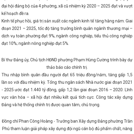
 kỷ nguyên chuyển đổi số
Nhiều cơ hội thu hút đầu tư, thương mại
nh tại Hội chợ thương mại quốc tế Vietnam Expo 2023
Bộ Công T
đại hội đảng bộ của 4 phường, xã cũ nhiệm kỳ 2020 – 2025 đạt và vượt
hận Công ty TNHH MTV Vận hành hệ thống điện và thị trường điện Quốc
kế hoạch đề ra.
ụ nữ và bình đẳng giới là nhiệm vụ chính trị trọng tâm, xuyên suốt
Kinh tế phục hồi, giá trị sản xuất các ngành kinh tế tăng hằng năm. Giai
ÔNG THƯƠNG QUÝ I NĂM 2023
Tổ chức các hoạt động hưởng ứng
êu dùng Việt Nam năm 2025
Chủ tịch UBND tỉnh ban hành Công đi
đoạn 2021 – 2025, tốc độ tăng trưởng bình quân ngành thương mại –
 khai các biện pháp ứng phó với bão số 12 và mưa lũ
Doanh nhân t
dịch vụ toàn phường đạt 9%; ngành công nghiệp, tiểu thủ công nghiệp
 Hà Tĩnh trong giai đoạn phát triển mới
Công ty Điện lực Hà Tĩn
nh nhờ ứng dụng mạnh mẽ chuyển đổi số
đạt 10%; ngành nông nghiệp đạt 5%.
i-HaTinh đạt hơn 100.000
 phấn đấu thành lập mới 1.100 doanh nghiệp trong năm 2024
‘Cú 
 Hà Tĩnh tại Hội chợ Mùa Thu 2025
Bộ Công Thương chốt lộ trình 
toàn quốc từ 01/6/2026
VinFast và chương trình “Tự hào quê hươ
Bí thư Đảng ủy, Chủ tịch HĐND phường Phạm Hùng Cường trình bày dự
hành công Đại hội Chi đoàn Sở Công Thương nhiệm kỳ 2024-2027
thảo báo cáo chính trị.
lãm hàng công nghiệp nông thôn tiêu biểu khu vực phía Bắc năm 2022
Thu nhập bình quân đầu người đạt 65 triệu đồng/năm, tăng gấp 1,5
 phán lần thứ 8 nâng cấp Hiệp định Thương mại Tự do ASEAN-Trung
yển giao Trung tâm Điều độ Hệ thống điện Quốc gia về Bộ Công Thư
lần so với đầu nhiệm kỳ. Tổng thu ngân sách Nhà nước giai đoạn 2021
 Tĩnh: Chương trình “Tết sum vầy – Xuân chia sẻ” năm 2024 mang đ
- 2025 ước đạt 1.440 tỷ đồng, gấp 1,2 lần giai đoạn 2016 – 2020. Lĩnh
h cảm ấm áp cho đoàn viên, người lao động
Công bố thành lập Đả
ân vận Tỉnh ủy Hà Tĩnh
vực văn hóa – xã hội đạt nhiều kết quả tích cực. Công tác xây dựng
Gần 100 sản phẩm đặc trưng của Hà Tĩnh
hu năm 2025
THÔNG CÁO BÁO CHÍ VỀ HỘI NGHỊ TRỰC TUYẾN KHỐ
Đảng và hệ thống chính trị được quan tâm, chú trọng.
G VỀ CÁC GIẢI PHÁP THÚC ĐẨY PHÁT TRIỂN SẢN XUẤT KINH DOANH 
NĂM 2023
Phương hướng, nhiệm vụ trọng tâm Quý II năm 2025
hục người tiêu dùng Thủ đô tại Hội chợ Mùa thu 2025 lần thứ nhất
Đồng chí Phan Công Hoàng - Trưởng ban Xây dựng Đảng phường Trần
 nghiệp Cổng Khánh 3, tổng vốn gần 447 tỷ đồng
Tích cực, chủ đ
Phú tham luận giải pháp xây dựng đội ngũ cán bộ đủ phẩm chất, năng
pháp thúc đẩy kinh tế tuần hoàn, sản xuất và tiêu dùng bền vững, thươn