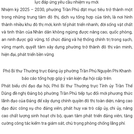
ác chính sách xanh của Liên minh Châu Âu
Phó Giám đốc Sở Cô
lực đáp ứng yêu cầu nhiệm vụ mới.
i chợ Mùa Thu mở cơ hội tăng trưởng mới
Công đoàn ngành Công
Nhiệm kỳ 2025 – 2030, phường Trần Phú đặt mục tiêu trở thành một
àn diện tại các Công đoàn cơ sở trực thuộc
Trao 21 giải Cuộc thi 
huyển đổi số lĩnh vực Công Thương
trong những trung tâm đô thị, dịch vụ tổng hợp của tỉnh, là nơi hình
Nghị định của Chính phủ về phá
iệu lực thi hành kể từ ngày 01/8/2024
Kết nối thị trường tiêu thụ c
thành nhiều khu đô thị mới; kinh tế phát triển nhanh; đời sống vật chất
h
CĐN Công Thương: Phát động Tháng Công nhân năm 2023
và tinh thần của Nhân dân không ngừng được nâng cao; quốc phòng,
cầu tiêu thụ sản phẩm (Theo Đài Phát thanh và Truyền hình Hà Tĩnh)
lượng gần 850 tỷ đồng ở huyện miền núi Hà Tĩnh
Tập trung cao ch
an ninh được giữ vững; tổ chức đảng và hệ thống chính trị trong sạch,
 kinh tế - xã hội những tháng cuối năm
Tình hình thị trường cận kề 
vững mạnh; quyết tâm xây dựng phường trở thành đô thị văn minh,
hìn 2024
Sơ kết giữa nhiệm kỳ thực hiện Nghị quyết Đại hội Đảng b
hiện đại, phát triển bền vững.
 III, nhiệm kỳ 2020 - 2025
HÀ TĨNH: TIẾP NHẬN NGUYÊN TRẠNG 
G TỪ BỘ CÔNG THƯƠNG ĐỂ TỔ CHỨC LẠI THÀNH CHI CỤC QUẢN LÝ TH
Ở CÔNG THƯƠNG
Hội nghị trực tuyến đánh giá tình hình sản xuất 
àng hóa Tết Nguyên đán năm 2024
Phó Bí thư Thường trực Đảng ủy phường Trần Phú Nguyễn Phi Khanh
Quy định xử phạt vi phạm hành
chất và vật liệu nổ công nghiệp
Thực hiện tốt Cuộc vận động “Ngườ
báo cáo tổng hợp góp ý văn kiện đại hội cấp trên.
àng Việt Nam”
Hà Tĩnh quán triệt các chuyên đề quan trọng, dự t
Phát biểu chỉ đạo đại hội, Phó Bí thư Thường trực Tỉnh ủy Trần Thế
ộng thực hiện Nghị quyết Đại hội Đảng bộ tỉnh lần thứ XX
Đại hội 
Lan tỉnh Hà Tĩnh lần thứ IV, nhiệm kỳ 2023-2028
Hội chợ Công thư
Dũng đề nghị Đảng bộ phường Trần Phú tiếp tục đổi mới phương thức
 Hà Tĩnh 2025 diễn ra từ 19/11
Hà Tĩnh tham gia trưng bày, giới t
lãnh đạo của Đảng để xây dựng chính quyền đô thị toàn diện; nâng cao
 trưng, tiêu biểu tại Hội nghị kết nối giao thương Khu vực miền Trung
đạo đức công vụ cho đảng viên; phát huy vai trò cấp ủy, chi ủy, nâng
 thành phố Đà Nẵng
Lãnh đạo Hà Tĩnh thăm Công ty TNHH Công n
Nam Tengchi
Tổ chức giải bóng chuyền hơi chào mừng chào mừng
cao chất lượng sinh hoạt chi bộ; quan tâm phát triển đảng viên; tăng
 cấp
Hội nghị triển khai Chiến lược phát triển năng lượng hydroge
cường công tác kiểm tra giám sát; chú trọng phòng chống lãng phí.
2030, tầm nhìn đến năm 2050
Tổng Bí thư, Chủ tịch nước Tô Lâm g
 Joe Biden
THỰC TRẠNG VÀ GIẢI PHÁP PHÁT TRIỂN CÔNG NGHIỆ