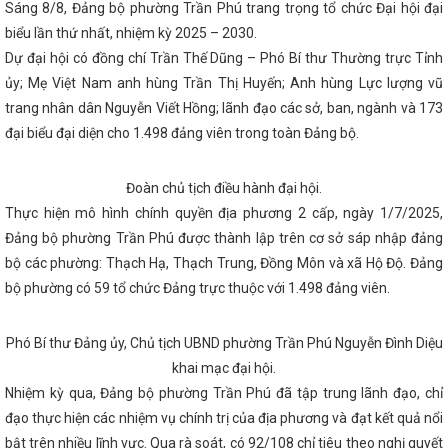
Sáng 8/8, Đảng bộ phường Trần Phú trang trọng tổ chức Đại hội đại
TĨNH TRIỂN KHAI CHƯƠNG TRÌNH HÀNH ĐỘNG QUỐC GIA VỀ SẢN XUẤT
biểu lần thứ nhất, nhiệm kỳ 2025 – 2030.
G GIAI ĐOẠN 2026 - 2030
Hà Tĩnh kêu gọi người dân “Tiết kiệm đ
Đại tiệc của âm thanh, ánh sáng - Đêm hội Countdown lớn nhất Hà T
Dự đại hội có đồng chí Trần Thế Dũng – Phó Bí thư Thường trực Tỉnh
háng đầu năm tiếp tục xu hướng phục hồi
Trình Quốc hội điều chỉnh
ủy; Mẹ Việt Nam anh hùng Trần Thị Huyến; Anh hùng Lực lượng vũ
ỳ 2021-2026
Toàn văn phát biểu khai mạc Hội nghị Trung ương 13 
Thủ tướng Phạm Minh Chính kết thúc tốt đẹp chuyến thăm cấp Nh
trang nhân dân Nguyễn Viết Hồng; lãnh đạo các sở, ban, ngành và 173
 nay Quốc hội chốt mô hình chính quyền địa phương và họp phiên bế
đại biểu đại diện cho 1.498 đảng viên trong toàn Đảng bộ.
lập công ty sản xuất thép VinMetal tại Hà Tĩnh, đầu tư 10.000 tỷ đồng
g được bầu giữ chức Phó Chủ tịch UBND tỉnh Hà Tĩnh
Bế mạc Hội
Đại hội điểm Công đoàn Công ty cổ phần Phát triển công nghiệp - Xây
Đoàn chủ tịch điều hành đại hội.
h
Khai mạc Hội chợ Quốc tế Hàng lang kinh tế Đông Tây (EWEC) – 
Thực hiện mô hình chính quyền địa phương 2 cấp, ngày 1/7/2025,
ên họp thường kỳ UBND tỉnh tháng 9/2025
Khánh thành Nhà máy B
g suất 100 triệu lít/năm
Hà Tĩnh tham gia trưng bày, giới thiệu, q
Đảng bộ phường Trần Phú được thành lập trên cơ sở sáp nhập đảng
ợ quốc tế Thương mại, Du lịch và Đầu tư Hành lang kinh tế Đông Tây (E
bộ các phường: Thạch Hạ, Thạch Trung, Đồng Môn và xã Hộ Độ. Đảng
Hội đàm giữa Bộ trưởng Nguyễn Hồng Diên và đồng chí Trần Cương, Bí
ân tộc Choang Quảng Tây, Trung Quốc
Chủ tịch Quốc hội Vương Đì
bộ phường có 59 tổ chức Đảng trực thuộc với 1.498 đảng viên.
ại Khu kinh tế Vũng Áng
Ban Chấp hành Đảng bộ tỉnh Hà Tĩnh công 
ức bộ máy và cán bộ
KHAI MẠC LỚP HUẤN LUYỆN KỸ THUẬT AN T
IỆP NĂM 2026
Hà Tĩnh thông báo điều chỉnh thời gian đại hội Đản
Phó Bí thư Đảng ủy, Chủ tịch UBND phường Trần Phú Nguyễn Đình Diệu
0
Quy định về áp dụng, sử dụng văn bản, giấy tờ đã được ban hành
khai mạc đại hội.
g uỷ Khối CCQ&DN tỉnh tổ chức Hội thi Dân vận khéo năm 2024
Co
Nhiệm kỳ qua, Đảng bộ phường Trần Phú đã tập trung lãnh đạo, chỉ
 gia thứ 73 công nhận Việt Nam là quốc gia có nền kinh tế thị trường
n thông Hà Tĩnh - 20 năm một chặng đường
Sớm có chính sách ưu
đạo thực hiện các nhiệm vụ chính trị của địa phương và đạt kết quả nổi
m sạc điện
Nâng cao chất lượng công tác tham mưu, phục vụ của 
bật trên nhiều lĩnh vực. Qua rà soát, có 92/108 chỉ tiêu theo nghị quyết