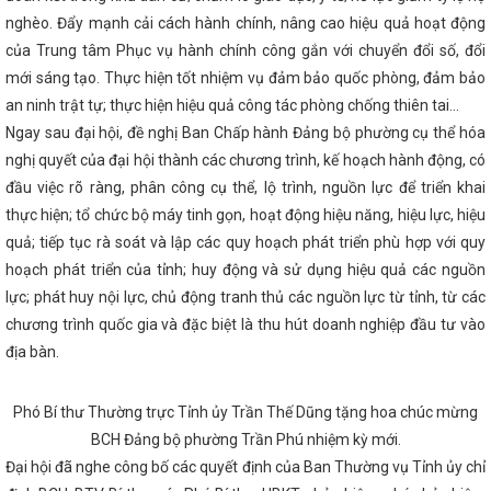
m và Bộ Công Thương Lào trao Biên bản ghi nhớ về phát triển chuỗi l
nghèo. Đẩy mạnh cải cách hành chính, nâng cao hiệu quả hoạt động
 đội Biên phòng tỉnh giành giải nhất Hội thi "Dân vận khéo" Hà Tĩnh n
xuất công nghiệp tháng 7 và 7 tháng đầu năm 2026
Kỳ họp lần thứ 
của Trung tâm Phục vụ hành chính công gắn với chuyển đổi số, đổi
, thương mại Việt Nam – Trung Quốc
Hà Tĩnh tham gia Hội nghị Kết
mới sáng tạo. Thực hiện tốt nhiệm vụ đảm bảo quốc phòng, đảm bảo
nh phố Hồ Chí Minh và các tỉnh, thành phố trong cả nước
Hà Tĩnh 
an ninh trật tự; thực hiện hiệu quả công tác phòng chống thiên tai...
hành phố Huế về triển khai hoạt động Khoa học công nghệ, chuyển đổi
 giả trên môi trường mạng internet như thế nào?
Thúc đẩy đưa đặc
Ngay sau đại hội, đề nghị Ban Chấp hành Đảng bộ phường cụ thể hóa
u dùng
Thành phố Hà Tĩnh một thế kỷ vươn mình khởi sắc
Thúc
nghị quyết của đại hội thành các chương trình, kế hoạch hành động, có
Chí Minh với các tỉnh Bắc Trung Bộ và phía Bắc
Tăng trưởng GRDP
 xếp thứ nhất Bắc Trung Bộ
Tập huấn kiến thức công nghiệp hỗ trợ
đầu việc rõ ràng, phân công cụ thể, lộ trình, nguồn lực để triển khai
phổ biến văn bản pháp luật về cụm công nghiệp
HĐND tỉnh Hà Tĩn
thực hiện; tổ chức bộ máy tinh gọn, hoạt động hiệu năng, hiệu lực, hiệu
 qua 369 nghị quyết
Hà Tĩnh có 6 dự án khởi công, khởi động ch
quả; tiếp tục rà soát và lập các quy hoạch phát triển phù hợp với quy
ng
Kế hoạch triển khai thực hiện Nghị quyết số 209/NQ-CP ngày
nh phủ; Kế hoạch số 322-KH/TU ngày 10/01/2025 của Tỉnh ủy về việc 
hoạch phát triển của tỉnh; huy động và sử dụng hiệu quả các nguồn
CT/TW ngày 19/3/2024 của Ban Bí thư Trung ương Đảng khóa XIII về tiếp
lực; phát huy nội lực, chủ động tranh thủ các nguồn lực từ tỉnh, từ các
An toàn khi mua bán hàng hóa trong thương mại điện tử và thanh toá
Kỳ họp thứ 34, HĐND tỉnh: Đại biểu chất vấn về nguy cơ mất an toàn hồ
chương trình quốc gia và đặc biệt là thu hút doanh nghiệp đầu tư vào
ung ương người giàu bất thường, nói nhiều làm ít
Chủ tịch UBND tỉ
địa bàn.
há, đưa Hà Tĩnh phát triển nhanh và bền vững giai đoạn 2026 - 2030
ở hạ tầng tại các Cụm công nghiệp trên địa bàn tỉnh Hà Tĩnh
Tập t
 đẩy mạnh thực hiện Đề án 06 ở Hà Tĩnh
Làm việc với Tổng Công t
Phó Bí thư Thường trực Tỉnh ủy Trần Thế Dũng tặng hoa chúc mừng
uy trì tuyến hàng container qua cảng Vũng Áng
DIỄN TẬP ỨNG PHÓ
BCH Đảng bộ phường Trần Phú nhiệm kỳ mới.
5 TẠI CHI NHÁNH CÔNG NGHIỆP HÓA CHẤT MỎ HÀ TĨNH
Bộ Công
 thị về việc tiếp tục tăng cường công tác quản lý, kiểm soát hóa chất 
Đại hội đã nghe công bố các quyết định của Ban Thường vụ Tỉnh ủy chỉ
và các hóa chất nguy hiểm khác trong lĩnh vực công nghiệp
Hỗ tr