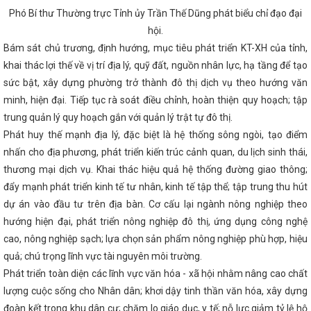
BÀN TỈNH HÀ TĨNH
Công điện về việc đảm bảo vận hành an toàn, ổ
Phó Bí thư Thường trực Tỉnh ủy Trần Thế Dũng phát biểu chỉ đạo đại
ong thời gian tới
Lý do dừng trình đề án sắp xếp huyện, xã theo qu
/5), khai mạc Kỳ họp thứ 5, Quốc hội khóa XV
TỔ CÔNG TÁC BỘ C
hội.
VỚI SỞ CÔNG THƯƠNG TỈNH HÀ TĨNH
Lễ ký kết Bản ghi nhớ hợp tá
Bám sát chủ trương, định hướng, mục tiêu phát triển KT-XH của tỉnh,
ùng giữa Ủy ban Cạnh tranh Quốc gia và Đại sứ quán Liên hiệp Vương 
khai thác lợi thế về vị trí địa lý, quỹ đất, nguồn nhân lực, hạ tầng để tạo
Diễn tập ứng phó sự cố hóa chất năm 2025 tại nhà máy nhiệt điện 
HH Nhiệt điện Vũng Áng II
Nữ đoàn viên, người lao động ngành C
sức bật, xây dựng phường trở thành đô thị dịch vụ theo hướng văn
h cực hưởng ứng “Tuần lễ Áo dài” năm 2024
Phát triển công nghiệ
minh, hiện đại. Tiếp tục rà soát điều chỉnh, hoàn thiện quy hoạch; tập
m gắn với sản xuất, lắp ráp ô tô trong nước, phát triển hệ thống đường
ưởng Nguyễn Hồng Diên giải trình, làm rõ các vấn đề Đại biểu Quốc hộ
trung quản lý quy hoạch gắn với quản lý trật tự đô thị.
ng lượng tái tạo
CĐN Công Thương: Sớm hoàn thành kế hoạch kiể
Phát huy thế mạnh địa lý, đặc biệt là hệ thống sông ngòi, tạo điểm
ăm 2024
Đoàn công tác LĐLĐ tỉnh làm việc với CĐN Công Thương 
nhấn cho địa phương, phát triển kiến trúc cảnh quan, du lịch sinh thái,
i nhiệm kỳ 2023-2028
Đảng ủy Sở Công Thương tổ chức Chào cờ - 
g 3 năm 2024
Nhà máy Nhiệt điện Vũng Áng 2 tiếp nhận những tấn 
thương mại dịch vụ. Khai thác hiệu quả hệ thống đường giao thông;
háp quản lý nhà nước về Thương mại trong điều kiện thực hiện chính 
đẩy mạnh phát triển kinh tế tư nhân, kinh tế tập thể; tập trung thu hút
rên địa bàn tỉnh Hà Tĩnh
Hội nghị tập huấn tuyên truyền Cuộc vận
 tiên dùng hàng Việt Nam” tại huyện Nghi Xuân năm 2023
Hà Tĩnh
dự án vào đầu tư trên địa bàn. Cơ cấu lại ngành nông nghiệp theo
uốc gia, trọng điểm ngành năng lượng
Hà Tĩnh với “Chiến dịch Q
hướng hiện đại, phát triển nông nghiệp đô thị, ứng dụng công nghệ
p hành Đảng bộ tỉnh đánh giá tình hình KT - XH năm 2025
Đề xuất
cao, nông nghiệp sạch; lựa chọn sản phẩm nông nghiệp phù hợp, hiệu
trời đầu tiên trên kênh thủy lợi của Việt Nam tại Hà Tĩnh
Ban Thư
ành Đảng bộ tỉnh Hà Tĩnh họp cho ý kiến các nội dung
Trong mọi t
quả; chú trọng lĩnh vực tài nguyên môi trường.
 nguồn cung xăng dầu phục vụ nhu cầu thị trường trong nước
Hà
Phát triển toàn diện các lĩnh vực văn hóa - xã hội nhằm nâng cao chất
ờng Xô Viết Nghệ Tĩnh kéo dài về phía Đông
Sở Công Thương tổ c
i công tác tháng 4 năm 2025
lượng cuộc sống cho Nhân dân; khơi dậy tinh thần văn hóa, xây dựng
Kê hoạch thực hiện chương trình phát
ôi trường Việt Nam giai đoạn 2025 - 2030 trên địa bàn tỉnh Hà Tĩnh
đoàn kết trong khu dân cư; chăm lo giáo dục, y tế; nỗ lực giảm tỷ lệ hộ