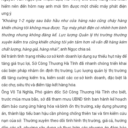
chi
Tổ chức giải bóng chuyền hơi chào mừng chào mừng Đại
hiếm nên đến hôm nay anh mới tìm được một chiếc máy phát điện
Hội nghị triển khai Chiến lược phát triển năng lượng hydrogen
30, tầm nhìn đến năm 2050
Tổng Bí thư, Chủ tịch nước Tô Lâm
ưng ý.
Joe Biden
THỰC TRẠNG VÀ GIẢI PHÁP PHÁT TRIỂN CÔNG
“Khoảng 1-2 ngày sau bão hầu như cửa hàng nào cũng cháy hàng
N ĐỊA BÀN TỈNH HÀ TĨNH
Công điện về việc đảm bảo vận hành
máy điện trong thời gian tới
Lý do dừng trình đề án sắp xếp
khiến chúng tôi không mua được. Tuy máy phát điện có nhỉnh hơn bình
cũ
Hôm nay (22/5), khai mạc Kỳ họp thứ 5, Quốc hội khóa XV
thường nhưng không đáng kể. Lực lượng Quản lý thị trường thường
NG THƯƠNG LÀM VIỆC VỚI SỞ CÔNG THƯƠNG TỈNH HÀ TĨNH
xuyên kiểm tra cũng khiến chúng tôi yên tâm hơn về vấn đề hàng kém
 tác về bảo vệ người tiêu dùng giữa Ủy ban Cạnh tranh Quốc gia và
ơng quốc Anh và Bắc Ai-len
Diễn tập ứng phó sự cố hóa chất
chất lượng, hàng giả, hàng nhái”,
anh Ngọc chia sẻ.
ệt điện Vũng Áng II - Công ty TNHH Nhiệt điện Vũng Áng II
Nữ
Để tránh tình trạng nhiều cơ sở kinh doanh lợi dụng sự thiếu hụt này để
g ngành Công Thương Hà Tĩnh tích cực hưởng ứng “Tuần lễ Áo dài”
 công nghiệp hỗ trợ ngành cơ khí Việt Nam gắn với sản xuất, lắp ráp
tăng giá trục lợi, Sở Công Thương Hà Tĩnh đã nhanh chóng triển khai
ển hệ thống đường sắt Việt Nam
Bộ trưởng Nguyễn Hồng Diên
các biện pháp nhằm ổn định thị trường. Lực lượng quản lý thị trường
n đề Đại biểu Quốc hội quan tâm về phát triển năng lượng tái tạo
đã tăng cường kiểm tra, kiểm soát các cơ sở kinh doanh, đặc biệt là
oàn thành kế hoạch kiểm tra Công đoàn cơ sở năm 2024
Đoàn
iệc với CĐN Công Thương về công tác chuẩn bị đại hội nhiệm kỳ
các chợ, siêu thị và điểm tập kết hàng hóa.
ở Công Thương tổ chức Chào cờ - triển khai công tác tháng 3 năm
Ông Võ Tá Nghĩa, Phó giám đốc Sở Công Thương Hà Tĩnh cho biết,
điện Vũng Áng 2 tiếp nhận những tấn than đầu tiên
Giải pháp
ng mại trong điều kiện thực hiện chính quyền địa phương 02 cấp
trước mùa mưa bão, sở đã tham mưu UBND tỉnh ban hành kế hoạch
Hội nghị tập huấn tuyên truyền Cuộc vận động “Người Việt Nam
đảm bảo cung ứng hàng hóa và bình ổn thị trường, xây dựng phương
Nam” tại huyện Nghi Xuân năm 2023
Hà Tĩnh có 2 dự án quan
án, thành lập tiểu ban hậu cần phòng chống thiên tai và tìm kiếm cứu
iểm ngành năng lượng
Hà Tĩnh với “Chiến dịch Quang Trung”
bộ tỉnh đánh giá tình hình KT - XH năm 2025
Đề xuất xây dựng
nạn của sở. Thường xuyên theo dõi tình hình thị trường, giá cả, hướng
ên trên kênh thủy lợi của Việt Nam tại Hà Tĩnh
Ban Thường vụ
dẫn các xã, phường xây dựng và thực hiện các phương án đảm bảo