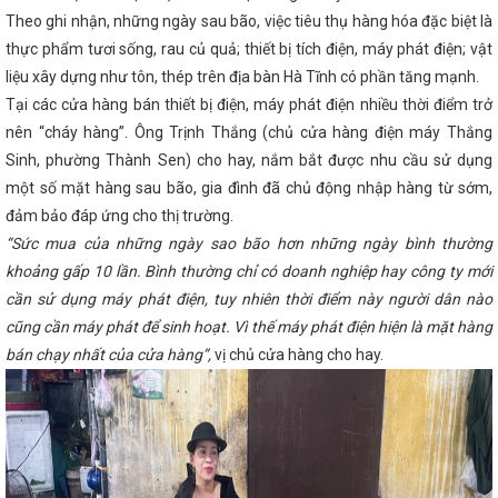
ung Bộ
10 dấu ấn nổi bật của Hà Tĩnh năm 2024
VinFast khai
Theo ghi nhận, những ngày sau bão, việc tiêu thụ hàng hóa đặc biệt là
nh
HÀ TĨNH TRIỂN KHAI CHƯƠNG TRÌNH HÀNH ĐỘNG QUỐC GIA
thực phẩm tươi sống, rau củ quả; thiết bị tích điện, máy phát điện; vật
NG BỀN VỮNG GIAI ĐOẠN 2026 - 2030
Hà Tĩnh kêu gọi người
liệu xây dựng như tôn, thép trên địa bàn Hà Tĩnh có phần tăng mạnh.
 thói quen”
Đại tiệc của âm thanh, ánh sáng - Đêm hội
ĩnh
Kinh tế Hà Tĩnh 3 tháng đầu năm tiếp tục xu hướng phục hồi
Tại các cửa hàng bán thiết bị điện, máy phát điện nhiều thời điểm trở
 chỉnh cơ cấu Chính phủ nhiệm kỳ 2021-2026
Toàn văn phát biểu
nên “cháy hàng”. Ông Trịnh Thắng (chủ cửa hàng điện máy Thắng
 ương 13 của Tổng Bí thư Tô Lâm
Thủ tướng Phạm Minh Chính
thăm cấp Nhà nước đến Ấn Độ
Sáng nay Quốc hội chốt mô hình
Sinh, phường Thành Sen) cho hay, nắm bắt được nhu cầu sử dụng
và họp phiên bế mạc
Vingroup thành lập công ty sản xuất thép
một số mặt hàng sau bão, gia đình đã chủ động nhập hàng từ sớm,
 tư 10.000 tỷ đồng
Ông Dương Tất Thắng được bầu giữ chức
đảm bảo đáp ứng cho thị trường.
à Tĩnh
Bế mạc Hội nghị Trung ương 13
Đại hội điểm Công
t triển công nghiệp - Xây lắp và Thương mại Hà Tĩnh
Khai mạc
“Sức mua của những ngày sao bão hơn những ngày bình thường
g kinh tế Đông Tây (EWEC) – Đà Nẵng 2024
Phiên họp thường
khoảng gấp 10 lần. Bình thường chỉ có doanh nghiệp hay công ty mới
25
Khánh thành Nhà máy Bia Hà Nội - Nghệ Tĩnh công suất 100
tham gia trưng bày, giới thiệu, quảng bá sản phẩm tại Hội chợ quốc
cần sử dụng máy phát điện, tuy nhiên thời điểm này người dân nào
à Đầu tư Hành lang kinh tế Đông Tây (EWEC) - Đà Nẵng 2024
Hội
cũng cần máy phát để sinh hoạt. Vì thế máy phát điện hiện là mặt hàng
n Hồng Diên và đồng chí Trần Cương, Bí thư Khu ủy Khu tự trị dân
bán chạy nhất của cửa hàng”,
vị chủ cửa hàng cho hay.
Trung Quốc
Chủ tịch Quốc hội Vương Đình Huệ kiểm tra sản xuất
Ban Chấp hành Đảng bộ tỉnh Hà Tĩnh công bố các quyết định về
ộ
KHAI MẠC LỚP HUẤN LUYỆN KỸ THUẬT AN TOÀN VẬT LIỆU NỔ
6
Hà Tĩnh thông báo điều chỉnh thời gian đại hội Đảng nhiệm kỳ
về áp dụng, sử dụng văn bản, giấy tờ đã được ban hành trước khi
i CCQ&DN tỉnh tổ chức Hội thi Dân vận khéo năm 2024
Costa
hứ 73 công nhận Việt Nam là quốc gia có nền kinh tế thị trường