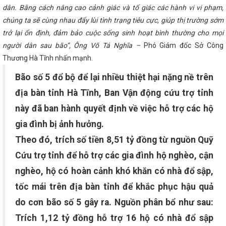
chức thành công Lớp đào tạo hỗ trợ doanh nghiệp đẩy mạnh ứng
dân. Bằng cách nâng cao cảnh giác và tố giác các hành vi vi phạm,
xuyên biên giới
Khai mạc Lễ hội Cam và các sản phẩm Hà Tĩnh
chúng ta sẽ cùng nhau đẩy lùi tình trạng tiêu cực, giúp thị trường sớm
lễ dịp Giỗ Tổ Hùng Vương và 30/4 - 1/5 năm 2024
Tích cực
trở lại ổn định, đảm bảo cuộc sống sinh hoạt bình thường cho mọi
ộc vận động người Việt Nam ưu tiên dùng hàng Việt Nam trong tình
ề việc mời báo giá nội dung cung cấp dịch vụ phục vụ tổ chức Đề
người dân sau bão”, Ông Võ Tá Nghĩa –
Phó Giám đốc Sở Công
tiêu thụ sản phẩm Hà Tĩnh qua thương mại điện tử với người tiêu
Thương Hà Tĩnh nhấn mạnh.
ương trình phát triển thương mại điện tử quốc gia năm 2026
ưởng Bộ Công Thương nhân kỷ niệm 16 năm ngày Thương hiệu Việt
Bão số 5 đổ bộ để lại nhiều thiệt hại nặng nề trên
024)
Hà Tĩnh tăng 10 bậc về Chỉ số Cải cách hành chính
goại giao – Kinh tế APEC lần thứ 35
Chủ tịch UBND tỉnh làm
địa bàn tỉnh Hà Tĩnh, Ban Vận động cứu trợ tỉnh
ựng Thái Bình Dương của Trung Quốc
SỞ CÔNG THƯƠNG HÀ
ỐC MỚI
này đã ban hành quyết định về việc hỗ trợ các hộ
Hà Tĩnh tổ chức trọng thể Lễ kỷ niệm 120 năm Ngày sinh
Công đoàn ngành Công thương Hà Tĩnh tôn vinh 13 cá nhân tiêu
gia đình bị ảnh hưởng.
 - Một nhiệm kỳ nhiều dấu ấn nổi bật
Hà Tĩnh tham gia xúc
iao thương tại Hội chợ Công Thương khu vực Tây Bắc – Điện Biên
Theo đó, trích số tiền 8,51 tỷ đồng từ nguồn Quỹ
hương Hà Tĩnh tích cực triển khai các hạng mục đỡ đầu nông thôn
ách Ban Chấp hành Trung ương Đảng khóa XIV
Bí thư Tỉnh ủy
Cứu trợ tỉnh để hỗ trợ các gia đình hộ nghèo, cận
trúng cử Ủy viên Ban Chấp hành Trung ương Đảng khóa XIV
nghèo, hộ có hoàn cảnh khó khăn có nhà đổ sập,
iên bế mạc, Ban Chấp hành Trung ương Đảng khóa XIV sẽ tiến hành
Kiểm tra an toàn tại Tổng kho xăng dầu dầu khí Vũng Áng (PV Oil)
tốc mái trên địa bàn tỉnh để khắc phục hậu quả
hức Chào cờ - triển khai công tác tháng 5 năm 2024
Hà Tĩnh
oàn doanh nghiệp nước ngoài vào Việt Nam giao dịch mua hàng với
do cơn bão số 5 gây ra. Nguồn phân bổ như sau:
ắc Trung Bộ, tại Quảng Trị
Hà Tĩnh triển khai hướng dẫn quản
i quyết thủ tục hành chính và Hệ thống quản lý văn bản chỉ đạo, điều
Trích 1,12 tỷ đồng hỗ trợ 16 hộ có nhà đổ sập
 tướng Phạm Minh Chính tham quan gian hàng Hà Tĩnh tại Hội chợ