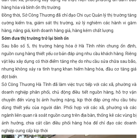
ảng bộ tỉnh Hà Tĩnh họp cho ý kiến các nội dung
Trong mọi tình
hàng hóa và bình ổn thị trường.
n cung xăng dầu phục vụ nhu cầu thị trường trong nước
Hà
ng Xô Viết Nghệ Tĩnh kéo dài về phía Đông
Sở Công Thương tổ
Đồng thời, Sở Công Thương đã chỉ đạo Chi cục Quản lý thị trường tăng
i công tác tháng 4 năm 2025
Kê hoạch thực hiện chương trình
cường kiểm tra, giám sát thị trường, xử lý nghiêm các hành vi găm
hiệp môi trường Việt Nam giai đoạn 2025 - 2030 trên địa bàn tỉnh
ơng Việt Nam và Bộ Công Thương Lào trao Biên bản ghi nhớ về
hàng, nâng giá, kinh doanh hàng giả, hàng kém chất lượng.
 công nghiệp
Bộ đội Biên phòng tỉnh giành giải nhất Hội thi "Dân
Sớm đưa thị trường trở lại bình ổn
024
Tình hình sản xuất công nghiệp tháng 7 và 7 tháng đầu năm
Sau bão số 5, thị trường hàng hóa ở Hà Tĩnh nhìn chung ổn định,
13 Ủy ban hợp tác kinh tế, thương mại Việt Nam – Trung Quốc
 Kết nối cung - cầu giữa Thành phố Hồ Chí Minh và các tỉnh, thành
nguồn cung hàng thiết yếu cơ bản đáp ứng nhu cầu khách hàng. Riêng
 Tĩnh tăng cường hợp tác với Thành phố Huế về triển khai hoạt
vật liệu xây dựng có thời điểm tăng nhẹ do nhu cầu sửa chữa sau bão,
, chuyển đổi số
Ứng xử với tin giả trên môi trường mạng
Thúc đẩy đưa đặc sản Hà Tĩnh đến người tiêu dùng
Thành
nhưng không xảy ra tình trạng khan hiếm hàng hóa, đầu cơ tăng giá
ươn mình khởi sắc
Thúc đẩy hợp tác giữa TP Hồ Chí Minh với các
đột biến.
a Bắc
Tăng trưởng GRDP Hà Tĩnh ước đạt 8,78%, xếp thứ nhất
Sở Công Thương Hà Tĩnh đã làm việc trực tiếp với các xã, phường và
ấn kiến thức công nghiệp hỗ trợ, công nghiệp nông thôn, phổ biến
m công nghiệp
HĐND tỉnh Hà Tĩnh nhiệm kỳ 2021-2026 thông
doanh nghiệp phân phối, chủ động điều tiết nguồn hàng, hỗ trợ vận
à Tĩnh có 6 dự án khởi công, khởi động chào mừng Đại hội XIV của
chuyển đến vùng bị ảnh hưởng nặng, kịp thời đáp ứng nhu cầu tiêu
 khai thực hiện Nghị quyết số 209/NQ-CP ngày 28/10/2024 của
22-KH/TU ngày 10/01/2025 của Tỉnh ủy về việc thực hiện Chỉ thị số
dùng thiết yếu của người dân. Phối hợp với các xã, phường và các
của Ban Bí thư Trung ương Đảng khóa XIII về tiếp tục tăng cường
ngành liên quan rà soát nguồn cung trên địa bàn, thống kê các vùng bị
bán hàng hóa trong thương mại điện tử và thanh toán không dùng
ảnh hưởng, chia cắt cần điều phối hàng hóa để chỉ đạo các doanh
4, HĐND tỉnh: Đại biểu chất vấn về nguy cơ mất an toàn hồ đập
ơng người giàu bất thường, nói nhiều làm ít
Chủ tịch UBND tỉnh:
nghiệp cung cấp kịp thời
a Hà Tĩnh phát triển nhanh và bền vững giai đoạn 2026 - 2030