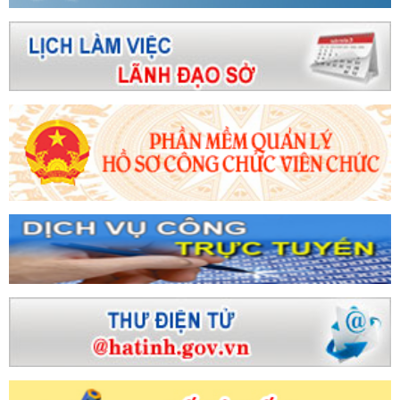
Luật Sử dụng năng lượng tiết kiệm và hiệu quả vào tháng 6/2025
i trực tuyến tìm hiểu cuộc vận động “Người Việt Nam ưu tiên dùng
ng ứng xăng dầu, khí trên địa bàn tỉnh Hà Tĩnh trong bối cảnh xung
ĐN Công Thương: Sôi nổi các hoạt động ý nghĩa nhân dịp Tết Trung
hòng Sở Công Thương tổ chức khám sức khỏe định kỳ cho Đoàn
n lãm trực tuyến sản phẩm Công nghiệp nông thôn tiêu biểu và
Có gì tại Lễ hội Cam và các sản phẩm nông nghiệp Hà Tĩnh lần
i, diện mạo mới cho TP Hà Tĩnh
UBND tỉnh ban hành Kế hoạch
c tiến thương mại kết nối tiêu thụ sản phẩm nông nghiệp, sản phẩm
iệp nông thôn tiêu biểu, sản phẩm chủ lực của tỉnh năm 2024
à Tĩnh trao quà Tết cho đoàn viên khó khăn
Bộ Công Thương
n lưu trữ năng lượng tại Công ty cổ phần Giải pháp năng lượng Vines
àn thiền Đề án và tăng cường quảng bá du lịch chùa Hương Tích
máy Sản xuất ô tô điện VinFast tại Hà Tĩnh
Công tác đối ngoại
ế - xã hội trong thời kỳ mới
Tình hình sản xuất công nghiệp tỉnh
ng năm 2025
Đoàn công tác tỉnh Hà Tĩnh làm việc với các đối tác
ệ Tĩnh tại Đức
Đảng ủy Sở Công Thương Hà Tĩnh tổ chức Hội
năm 2024
CĐN Công Thương: Chương trình “Tết Sum vầy - Xuân
ội nghị toàn quốc tổng kết công tác xây dựng Đảng
CÔNG
I ĐÀ TĂNG TRƯỞNG
Phó Bí thư Thường trực Tỉnh ủy Trần Thế
 phường Trần Phú
Hà Tĩnh hướng đến Chiến dịch Giờ Trái đất
biểu Đảng bộ UBND tỉnh Hà Tĩnh báo công dâng Bác trước thềm đại
Hà Tĩnh tổ chức Hội nghị tổng kết hoạt động công đoàn năm
ụ năm 2025
Bế mạc Hội nghị lần thứ 2 BCH TƯ Đảng khóa XIV:
vấn đề lớn, hệ trọng
Kế hoạch Triển khai các hoạt động kỷ