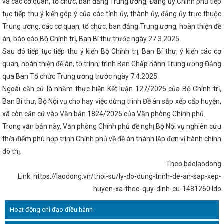
ở trực thuộc
và các cơ quan, tổ chức, ban đảng Trung ương, Đảng ủy Chính phủ tiếp
Trao 21 giải Cuộc thi trực tuyến tìm hiểu về chuyển đ
Nghị định của Chính phủ về phát triển và quản lý chợ có hiệu lực thi
tục tiếp thu ý kiến góp ý của các tỉnh ủy, thành ủy, đảng ủy trực thuộc
4
Kết nối thị trường tiêu thụ cho sản phẩm OCOP Hà Tĩnh
CĐN 
Trung ương, các cơ quan, tổ chức, ban đảng Trung ương, hoàn thiện đề
ng Công nhân năm 2023
Tăng cường kết nối cung cầu tiêu thụ sả
và Truyền hình Hà Tĩnh)
Khởi công 2 dự án năng lượng gần 850 tỷ 
án, báo cáo Bộ Chính trị, Ban Bí thư trước ngày 27.3.2025.
nh
Tập trung cao cho các nhiệm vụ phát triển kinh tế - xã hội nhữn
Sau đó tiếp tục tiếp thu ý kiến Bộ Chính trị, Ban Bí thư, ý kiến các cơ
ình thị trường cận kề Tết Nguyên đán Giáp Thìn 2024
Sơ kết giữa 
quan, hoàn thiện đề án, tờ trình; trình Ban Chấp hành Trung ương Đảng
 Đại hội Đảng bộ Sở Công Thương lần thứ III, nhiệm kỳ 2020 - 2025
RẠNG CỤC QUẢN LÝ THỊ TRƯỜNG TỪ BỘ CÔNG THƯƠNG ĐỂ TỔ CHỨC 
qua Ban Tổ chức Trung ương trước ngày 7.4.2025.
 LÝ THỊ TRƯỜNG THUỘC SỞ CÔNG THƯƠNG
Hội nghị trực tuyến đán
Ngoài căn cứ là nhằm thực hiện Kết luận 127/2025 của Bộ Chính trị,
nghiệp, đảm bảo hàng hóa Tết Nguyên đán năm 2024
Quy định xử
g lĩnh vực hóa chất và vật liệu nổ công nghiệp
Thực hiện tốt Cuộc
Ban Bí thư, Bộ Nội vụ cho hay việc dừng trình Đề án sắp xếp cấp huyện,
m ưu tiên dùng hàng Việt Nam”
Hà Tĩnh quán triệt các chuyên đề q
xã còn căn cứ vào Văn bản 1824/2025 của Văn phòng Chính phủ.
nh hành động thực hiện Nghị quyết Đại hội Đảng bộ tỉnh lần thứ XX
Trong văn bản này, Văn phòng Chính phủ đề nghị Bộ Nội vụ nghiên cứu
am-Thái Lan tỉnh Hà Tĩnh lần thứ IV, nhiệm kỳ 2023-2028
Hội chợ 
bộ – Hà Tĩnh 2025 diễn ra từ 19/11
Hà Tĩnh tham gia trưng bày, gi
thời điểm phù hợp trình Chính phủ về đề án thành lập đơn vị hành chính
 trưng, tiêu biểu tại Hội nghị kết nối giao thương Khu vực miền Trun
đô thị.
nh phố Đà Nẵng
Lãnh đạo Hà Tĩnh thăm Công ty TNHH Công nghệ b
 Tengchi
Tổ chức giải bóng chuyền hơi chào mừng chào mừng Đạ
Theo baolaodong
Hội nghị triển khai Chiến lược phát triển năng lượng hydrogen của
Link: https://laodong.vn/thoi-su/ly-do-dung-trinh-de-an-sap-xep-
nhìn đến năm 2050
Tổng Bí thư, Chủ tịch nước Tô Lâm gặp Tổng t
huyen-xa-theo-quy-dinh-cu-1481260.ldo
THỰC TRẠNG VÀ GIẢI PHÁP PHÁT TRIỂN CÔNG NGHIỆP CHẾ BIẾN GỖ T
Công điện về việc đảm bảo vận hành an toàn, ổn định các nhà máy
Lý do dừng trình đề án sắp xếp huyện, xã theo quy định cũ
Hôm n
Hoạt động chỉ đạo điều hành
 thứ 5, Quốc hội khóa XV
TỔ CÔNG TÁC BỘ CÔNG THƯƠNG LÀM VI