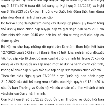
C GIA VỀ SẢN XUẤT VÀ TIÊU DÙNG BỀN VỮNG GIAI ĐOẠN 2026 - 203
quyết 1211/2016 (sửa đổi, bổ sung tại Nghị quyết 27/2022) và Nghị
ân “Tiết kiệm điện thành thói quen”
Đại tiệc của âm thanh, ánh sá
quyết 35/2023 của Ủy ban Thường vụ Quốc hội; đồng thời, tạm dừng
nhất Hà Tĩnh
Kinh tế Hà Tĩnh 3 tháng đầu năm tiếp tục xu hướng p
điều chỉnh cơ cấu Chính phủ nhiệm kỳ 2021-2026
Toàn văn phát b
phân loại đơn vị hành chính các cấp.
 ương 13 của Tổng Bí thư Tô Lâm
Thủ tướng Phạm Minh Chính kết t
Bộ Nội vụ cũng đề nghị tạm dừng xây dựng Hợp phần Quy hoạch tổng
p Nhà nước đến Ấn Độ
Sáng nay Quốc hội chốt mô hình chính qu
thể đơn vị hành chính cấp huyện, cấp xã giai đoạn đến năm 2030 và
ế mạc
Vingroup thành lập công ty sản xuất thép VinMetal tại Hà Tĩn
Ông Dương Tất Thắng được bầu giữ chức Phó Chủ tịch UBND tỉnh 
tầm nhìn đến năm 2045 cho đến khi có chủ trương mới của cấp có
ị Trung ương 13
Đại hội điểm Công đoàn Công ty cổ phần Phát tr
thẩm quyền.
p và Thương mại Hà Tĩnh
Khai mạc Hội chợ Quốc tế Hàng lang kinh
ẵng 2024
Phiên họp thường kỳ UBND tỉnh tháng 9/2025
Khánh 
Bộ Nội vụ cho hay, những đề nghị trên là nhằm thực hiện Kết luận
hệ Tĩnh công suất 100 triệu lít/năm
Hà Tĩnh tham gia trưng bày, gi
127/2025 của Bộ Chính trị, Ban Bí thư về triển khai nghiên cứu, đề xuất
 Hội chợ quốc tế Thương mại, Du lịch và Đầu tư Hành lang kinh tế Đông
tiếp tục sắp xếp tổ chức bộ máy của hệ thống chính trị. Trong đó có nội
Hội đàm giữa Bộ trưởng Nguyễn Hồng Diên và đồng chí Trần Cương
ân tộc Choang Quảng Tây, Trung Quốc
Chủ tịch Quốc hội Vương Đìn
dung về xây dựng đề án sáp nhập một số đơn vị hành chính cấp tỉnh,
u kinh tế Vũng Áng
Ban Chấp hành Đảng bộ tỉnh Hà Tĩnh công bố cá
không tổ chức cấp huyện, tiếp tục sáp nhập đơn vị hành chính cấp xã.
áy và cán bộ
KHAI MẠC LỚP HUẤN LUYỆN KỸ THUẬT AN TOÀN VẬT
NĂM 2026
Hà Tĩnh thông báo điều chỉnh thời gian đại hội Đảng nh
Theo tìm hiểu, Nghị quyết 27/2022 được Quốc hội ban hành ngày
ịnh về áp dụng, sử dụng văn bản, giấy tờ đã được ban hành trước khi 
21.9.2022 sửa đổi, bổ sung một số điều của Nghị quyết số 1211/2016
CQ&DN tỉnh tổ chức Hội thi Dân vận khéo năm 2024
Costa Rica trở
của Ủy ban Thường vụ Quốc hội về tiêu chuẩn của đơn vị hành chính
 nhận Việt Nam là quốc gia có nền kinh tế thị trường
Sở Thông tin
- 20 năm một chặng đường
Sớm có chính sách ưu đãi cho nhà đầu
và phân loại đơn vị hành chính.
cao chất lượng công tác tham mưu, phục vụ của văn phòng cấp ủy tro
Còn Nghị quyết số 35/2023 được Ủy ban Thường vụ Quốc hội ban
Nhiều cơ hội thu hút đầu tư, thương mại cho Doanh nghiệp Hà Tĩnh 