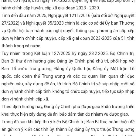
c tế Vietnam Expo 2023
hành, có hiệu lực từ ngày 19.7.2023, quyết nghị về việc sắp xếp đơn vị
Bộ Công Thương họp chuẩn bị tiếp nhận 
 thống điện và thị trường điện Quốc gia
Coi công tác phụ nữ và 
hành chính cấp huyện, cấp xã giai đoạn 2023 - 2030.
h trị trọng tâm, xuyên suốt
KẾT QUẢ HOẠT ĐỘNG CÔNG THƯƠNG 
Tính đến đầu năm 2025, Nghị quyết 1211/2016 (sửa đổi bởi Nghị quyết
ức các hoạt động hưởng ứng Ngày Quyền của người tiêu dùng Việt 
ND tỉnh ban hành Công điện về việc chủ động triển khai các biện pháp
27/2022) và Nghị quyết 35/2023 chính là các cơ sở để Ủy ban Thường
ưa lũ
Doanh nhân trẻ Việt Nam đồng hành cùng Hà Tĩnh trong giai
vụ Quốc hội ban hành các nghị quyết, thông qua phương án sắp xếp
ông ty Điện lực Hà Tĩnh tăng hiệu suất kinh doanh nhờ ứng dụng mạn
đơn vị hành chính cấp huyện, cấp xã giai đoạn 2023-2025 của 51 tỉnh
Tinh đạt hơn 100.000 lượt cài đặt
Hà Tĩnh phấn đấu thành lập mới
năm 2024
‘Cú hích’ lớn cho thương hiệu Hà Tĩnh tại Hội chợ Mùa Th
thành trong cả nước.
t lộ trình cung ứng xăng E10 trên toàn quốc từ 01/6/2026
VinFa
Tuy nhiên trong Kết luận 127/2025 ký ngày 28.2.2025, Bộ Chính trị,
uê hương Hà Tĩnh”
Tổ chức thành công Đại hội Chi đoàn Sở Công
Khai mạc Hội chợ triển lãm hàng công nghiệp nông thôn tiêu biểu 
Ban Bí thư định hướng giao Đảng ủy Chính phủ chủ trì, phối hợp với
Khai mạc Phiên đàm phán lần thứ 8 nâng cấp Hiệp định Thương m
Ban Tổ chức Trung ương, Đảng ủy Quốc hội, Đảng ủy Mặt trận Tổ
uốc (ACFTA)
Lễ chuyển giao Trung tâm Điều độ Hệ thống điện Qu
quốc, các đoàn thể Trung ương và các cơ quan liên quan chỉ đạo
CĐN Công Thương Hà Tĩnh: Chương trình “Tết sum vầy – Xuân chia
niềm vui, tình cảm ấm áp cho đoàn viên, người lao động
Công bố
nghiên cứu, xây dựng đề án, tờ trình Bộ Chính trị về sáp nhập một số
ên giáo và Dân vận Tỉnh ủy Hà Tĩnh
Gần 100 sản phẩm đặc trưng 
đơn vị hành chính cấp tỉnh, không tổ chức cấp huyện, tiếp tục sáp nhập
hợ mùa Thu năm 2025
THÔNG CÁO BÁO CHÍ VỀ HỘI NGHỊ TRỰC TU
ỊA PHƯƠNG VỀ CÁC GIẢI PHÁP THÚC ĐẨY PHÁT TRIỂN SẢN XUẤT KI
đơn vị hành chính cấp xã.
ẨU NĂM 2023
Phương hướng, nhiệm vụ trọng tâm Quý II năm 202
Theo định hướng này, Đảng ủy Chính phủ được giao khẩn trương triển
hục người tiêu dùng Thủ đô tại Hội chợ Mùa thu 2025 lần thứ nhất
khai thực hiện xây dựng đề án, bảo đảm tiến độ nhiệm vụ được giao.
ghiệp Cổng Khánh 3, tổng vốn gần 447 tỷ đồng
Tích cực, chủ động
đẩy kinh tế tuần hoàn, sản xuất và tiêu dùng bền vững, thương mại bền
Trong đó sau khi tiếp thu ý kiến Bộ Chính trị, Ban Bí thư, hoàn thiện đề
 xanh của Liên minh Châu Âu
Phó Giám đốc Sở Công Thương Hà Tĩ
án gửi xin ý kiến các tỉnh ủy, thành ủy, đảng ủy trực thuộc Trung ương
hội tăng trưởng mới
Công đoàn ngành Công Thương: Kiểm tra toàn