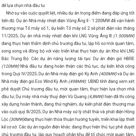
IẾN GỖ TRÊN ĐỊA BÀN TỈNH HÀ TĨNH
Công điện về việc đảm bảo 
để lựa chọn nhà đầu tư.
h các nhà máy điện trong thời gian tới
Lý do dừng trình đề án sắp 
ịnh cũ
Hôm nay (22/5), khai mạc Kỳ họp thứ 5, Quốc hội khóa XV
Nhờ sự vào cuộc quyết liệt, nhiều dự án trọng điểm đang đáp ứng tốt
THƯƠNG LÀM VIỆC VỚI SỞ CÔNG THƯƠNG TỈNH HÀ TĨNH
Lễ ký kế
tiến độ. Dự án Nhà máy nhiệt điện Vũng Áng II - 1.200MW đã vận hành
ảo vệ người tiêu dùng giữa Ủy ban Cạnh tranh Quốc gia và Đại sứ quán 
thương mại Tổ máy số 1, dự kiến Tổ máy số 2 sẽ phát điện vào tháng
 và Bắc Ai-len
Diễn tập ứng phó sự cố hóa chất năm 2025 tại nh
II - Công ty TNHH Nhiệt điện Vũng Áng II
Nữ đoàn viên, người lao
11/2025; Dự án nhà máy nhiệt điện khí LNG Vũng Áng III
(1.500MW)
à Tĩnh tích cực hưởng ứng “Tuần lễ Áo dài” năm 2024
Phát triể
đang thực hiện thẩm định chủ trương đầu tư, lập hồ sơ mời quan tâm,
ơ khí Việt Nam gắn với sản xuất, lắp ráp ô tô trong nước, phát triển hệ
Bộ trưởng Nguyễn Hồng Diên giải trình, làm rõ các vấn đề Đại biể
song song và đồng bộ với việc triển khai thực hiện dự án Kho khí LNG
 phát triển năng lượng tái tạo
CĐN Công Thương: Sớm hoàn thàn
Bắc Trung Bộ. Các dự án năng lượng tái tạo: Dự án điện gió HBRE
g đoàn cơ sở năm 2024
Đoàn công tác LĐLĐ tỉnh làm việc với CĐN
(120MW)
Nhà đầu tư đang hoàn thiện các thủ tục, dự kiến khởi công
chuẩn bị đại hội nhiệm kỳ 2023-2028
Đảng ủy Sở Công Thương tổ
 công tác tháng 3 năm 2024
Nhà máy Nhiệt điện Vũng Áng 2 tiếp n
trong Quý IV/2025; Dự án Nhà máy điện gió Kỳ Anh
(400MW)
và Dự án
iên
Giải pháp quản lý nhà nước về Thương mại trong điều kiện th
Nhà máy điện gió Eco Wind Kỳ Anh
(498MW)
UBND tỉnh đang xem xét
 phương 02 cấp trên địa bàn tỉnh Hà Tĩnh
Hội nghị tập huấn tuyên 
i Việt Nam ưu tiên dùng hàng Việt Nam” tại huyện Nghi Xuân năm 20
phê duyệt Chủ trương đầu tư, mời quan tâm, thực hiện lựa chọn nhà
 án quan trọng quốc gia, trọng điểm ngành năng lượng
Hà Tĩnh vớ
đầu tư; Dự máy nhà máy thuỷ điện Vũ Quang
(4,8MW)
hiện đã thi công
Trung”
Ban Chấp hành Đảng bộ tỉnh đánh giá tình hình KT - XH năm
xây dựng hoàn thành, đang thử nghiệm, dự kiến phát điện thương mại
 dự án điện mặt trời đầu tiên trên kênh thủy lợi của Việt Nam tại Hà Tĩ
ỉnh ủy, Ban Chấp hành Đảng bộ tỉnh Hà Tĩnh họp cho ý kiến các nội du
vào cuối quý III/2025; Dự án Nhà máy xử lý chất thải và phát điện Hồng
huống phải đảm bảo nguồn cung xăng dầu phục vụ nhu cầu thị trường 
Lộc
(30MW)
đang thực hiện thỏa thuận hướng tuyến, triển khai lập thiết
ê duyệt dự án đường Xô Viết Nghệ Tĩnh kéo dài về phía Đông
Sở 
kế cơ sở. Các dự án nguồn điện khác: đang thực hiện thủ tục phê duyệt
cờ - triển khai công tác tháng 4 năm 2025
Kê hoạch thực hiện c
nh công nghiệp môi trường Việt Nam giai đoạn 2025 - 2030 trên địa bàn
chủ trương đầu tư, lập quy hoạch phân khu để tổ chức mời quan tâm,