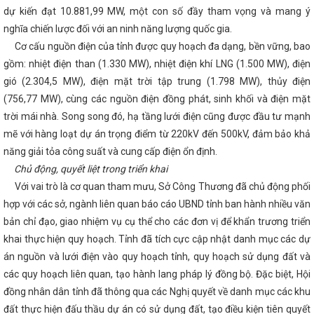
i bền vững đáp ứng các chính sách xanh của Liên minh Châu Âu
dự kiến đạt 10.881,99 MW, một con số đầy tham vọng và mang ý
ương Hà Tĩnh: Hội chợ Mùa Thu mở cơ hội tăng trưởng mới
Công
Kiểm tra toàn diện tại các Công đoàn cơ sở trực thuộc
Trao 21 g
nghĩa chiến lược đối với an ninh năng lượng quốc gia.
tìm hiểu về chuyển đổi số lĩnh vực Công Thương
Nghị định của Chí
Cơ cấu nguồn điện của tỉnh được quy hoạch đa dạng, bền vững, bao
quản lý chợ có hiệu lực thi hành kể từ ngày 01/8/2024
Kết nối thị t
gồm: nhiệt điện than (1.330 MW), nhiệt điện khí LNG (1.500 MW), điện
ẩm OCOP Hà Tĩnh
CĐN Công Thương: Phát động Tháng Công nhân
 kết nối cung cầu tiêu thụ sản phẩm (Theo Đài Phát thanh và Truyền h
gió (2.304,5 MW), điện mặt trời tập trung (1.798 MW), thủy điện
ng 2 dự án năng lượng gần 850 tỷ đồng ở huyện miền núi Hà Tĩnh
(756,77 MW), cùng các nguồn điện đồng phát, sinh khối và điện mặt
iệm vụ phát triển kinh tế - xã hội những tháng cuối năm
Tình hình 
guyên đán Giáp Thìn 2024
Sơ kết giữa nhiệm kỳ thực hiện Nghị quy
trời mái nhà. Song song đó, hạ tầng lưới điện cũng được đầu tư mạnh
Thương lần thứ III, nhiệm kỳ 2020 - 2025
HÀ TĨNH: TIẾP NHẬN N
mẽ với hàng loạt dự án trọng điểm từ 220kV đến 500kV, đảm bảo khả
 THỊ TRƯỜNG TỪ BỘ CÔNG THƯƠNG ĐỂ TỔ CHỨC LẠI THÀNH CHI CỤC
năng giải tỏa công suất và cung cấp điện ổn định.
UỘC SỞ CÔNG THƯƠNG
Hội nghị trực tuyến đánh giá tình hình sản 
ảo hàng hóa Tết Nguyên đán năm 2024
Quy định xử phạt vi phạm
Chủ động, quyết liệt trong triển khai
 hóa chất và vật liệu nổ công nghiệp
Thực hiện tốt Cuộc vận động
Với vai trò là cơ quan tham mưu, Sở Công Thương đã chủ động phối
tiên dùng hàng Việt Nam”
Hà Tĩnh quán triệt các chuyên đề quan t
 hành động thực hiện Nghị quyết Đại hội Đảng bộ tỉnh lần thứ XX
hợp với các sở, ngành liên quan báo cáo UBND tỉnh ban hành nhiều văn
t Nam-Thái Lan tỉnh Hà Tĩnh lần thứ IV, nhiệm kỳ 2023-2028
Hội ch
bản chỉ đạo, giao nhiệm vụ cụ thể cho các đơn vị để khẩn trương triển
c Trung bộ – Hà Tĩnh 2025 diễn ra từ 19/11
Hà Tĩnh tham gia trư
khai thực hiện quy hoạch. Tỉnh đã tích cực cập nhật danh mục các dự
0 sản phẩm đặc trưng, tiêu biểu tại Hội nghị kết nối giao thương Khu vự
uyên tổ chức tại thành phố Đà Nẵng
Lãnh đạo Hà Tĩnh thăm Công 
án nguồn và lưới điện vào quy hoạch tỉnh, quy hoạch sử dụng đất và
 vệ môi trường Hồ Nam Tengchi
Tổ chức giải bóng chuyền hơi c
các quy hoạch liên quan, tạo hành lang pháp lý đồng bộ. Đặc biệt, Hội
 hội Công đoàn các cấp
Hội nghị triển khai Chiến lược phát triể
đồng nhân dân tỉnh đã thông qua các Nghị quyết về danh mục các khu
 Việt Nam đến năm 2030, tầm nhìn đến năm 2050
Tổng Bí thư, Chủ
ng thống Hoa Kỳ Joe Biden
THỰC TRẠNG VÀ GIẢI PHÁP PHÁT TRI
đất thực hiện đấu thầu dự án có sử dụng đất, tạo điều kiện tiên quyết