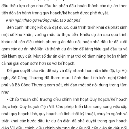
 Thương Việt Nam và Bộ Công Thương Lào trao Biên bản ghi nhớ về p
đấu thầu lựa chọn nhà đầu tư, phấn đấu hoàn thành các dự án theo
 công nghiệp
Bộ đội Biên phòng tỉnh giành giải nhất Hội thi "Dân vậ
2024
Tình hình sản xuất công nghiệp tháng 7 và 7 tháng đầu năm 
tiến độ vận hành trong quy hoạch/kế hoạch được phê duyệt.
13 Ủy ban hợp tác kinh tế, thương mại Việt Nam – Trung Quốc
Hà Tĩ
Kiến nghị tháo gỡ vướng mắc, tạo đột phá
t nối cung - cầu giữa Thành phố Hồ Chí Minh và các tỉnh, thành phố tro
Bên cạnh những kết quả đạt được, quá trình triển khai đã phát sinh
ng cường hợp tác với Thành phố Huế về triển khai hoạt động Khoa học
Ứng xử với tin giả trên môi trường mạng internet như thế nào?
một số khó khăn, vướng mắc từ thực tiễn. Nhiều dự án sau quá trình
n Hà Tĩnh đến người tiêu dùng
Thành phố Hà Tĩnh một thế kỷ vươ
khảo sát cần điều chỉnh phương án đấu nối, hoặc nhà đầu tư đề xuất
y hợp tác giữa TP Hồ Chí Minh với các tỉnh Bắc Trung Bộ và phía Bắc
 Tĩnh ước đạt 8,78%, xếp thứ nhất Bắc Trung Bộ
Tập huấn kiến th
gom các dự án nhỏ liền kề thành dự án lớn để tăng hiệu quả đầu tư và
công nghiệp nông thôn, phổ biến văn bản pháp luật về cụm công nghi
tiết kiệm quỹ đất. Một số dự án điện mặt trời có tiềm năng hoàn thành
nh nhiệm kỳ 2021-2026 thông qua 369 nghị quyết
Hà Tĩnh có 6 dự
cả hai giai đoạn sớm hơn so với kế hoạch.
g chào mừng Đại hội XIV của Đảng
Kế hoạch triển khai thực hiện N
ngày 28/10/2024 của Chính phủ; Kế hoạch số 322-KH/TU ngày 10/01/
Để giải quyết các vấn đề này và đẩy nhanh hơn nữa tiến độ, tại Hội
thực hiện Chỉ thị số 31-CT/TW ngày 19/3/2024 của Ban Bí thư Trung ươ
nghị, Sở Công Thương đã tham mưu Lãnh đạo tỉnh kiến nghị Chính
ếp tục tăng cường sự
An toàn khi mua bán hàng hóa trong thương 
n không dùng tiền mặt
phủ và Bộ Công Thương xem xét, chỉ đạo một số nội dung trọng tâm
Kỳ họp thứ 34, HĐND tỉnh: Đại biểu chất vấn 
 hồ đập
Không để lọt vào Trung ương người giàu bất thường, nói n
như:
BND tỉnh: Quyết tâm tạo đột phá, đưa Hà Tĩnh phát triển nhanh và bền 
- Chấp thuận chủ trương điều chỉnh linh hoạt Quy hoạch/Kế hoạch
30
Quan tâm hoàn thiện cơ sở hạ tầng tại các Cụm công nghiệp trê
Tập trung tháo gỡ vướng mắc, đẩy mạnh thực hiện Đề án 06 ở Hà Tĩn
thực hiện Quy hoạch điện VIII: Cho phép triển khai song song việc cập
ông ty Tân cảng Sài Gòn về duy trì tuyến hàng container qua cảng Vũn
nhật quy hoạch tỉnh, quy hoạch có tính chất kỹ thuật, chuyên ngành và
PHÓ SỰ CỐ HÓA CHẤT NĂM 2025 TẠI CHI NHÁNH CÔNG NGHIỆP HÓA 
triển khai các bước đầu tư dự án điện đã phê duyệt trong quy hoạch
Công Thương ban hành Chỉ thị về việc tiếp tục tăng cường công tác quả
ần kiểm soát đặc biệt và các hóa chất nguy hiểm khác trong lĩnh vực
điện VIII điều chỉnh; điều chỉnh phương án đấu nối, cấp điện áp đấu nối,