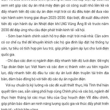
ơ sở công nghiệp nông thôn Hà Tĩnh thực hiện chuyển đổi số
Chú
xem xét gộp các dự án nhà máy điện gió có công suất nhỏ liền kề và
nhân Ngày Doanh nhân Việt Nam (13/10)
Bộ trưởng Bộ Công Thư
n Chính phủ về Thương mại với Hoa Kỳ Nguyễn Hồng Diên tiếp Ngài
đẩy nhanh tiến độ các dự án điện mặt trời có đủ điều kiện để đưa vào
đặc mệnh toàn quyền Hợp chúng quốc Hoa Kỳ tại Việt Nam
Hà Tĩnh
vận hành sớm trong giai đoạn 2025-2030. Đặc biệt, đề xuất điều chỉnh
ất 2024
Tập trung chỉ đạo, phấn đấu đạt và vượt các chỉ tiêu năm 
tiến độ vận hành dự án Nhiệt điện khí LNG Vũng Áng III về trước năm
của Thứ trưởng Nguyễn Hoàng Long trong khuôn khổ chuyến thăm cấp
hstan của Tổng Bí thư Tô Lâm
Hôm nay Quốc hội thảo luận về ph
2030 để đáp ứng nhu cầu điện phát triển kinh tế- xã hội.
Hà Tĩnh có 9 sản phẩm đạt Ocop 4 sao năm 2025
Hội nghị k
- Sớm ban hành chính sách hỗ trợ điện mặt trời mái nhà: Cần sớm
ân của Ban Thường vụ Đảng ủy UBND tỉnh
Hà Tĩnh hoàn thành sơ kế
ng bộ cấp huyện và tương đương
“Thương hiệu Quốc gia Việt Nam 
có cơ chế cụ thể để khuyến khích các hộ gia đình lắp đặt hệ thống tự
 lõi” là Chủ đề cho ngày Thương hiệu Quốc gia năm 2024
Công đo
sản, tự tiêu có tích hợp pin lưu trữ, góp phần giảm áp lực cho lưới điện
Tổ chức tiếp nhận Phó Chủ tịch Công đoàn ngành
Hội nghị tổng 
quốc gia.
triển khai nhiệm vụ 2026 của Đảng bộ Bộ Công Thương
Bộ Công
giải pháp hỗ trợ doanh nghiệp, đảm bảo cung ứng điện và xăng dầu c
- Chỉ đạo các đơn vị ngành điện đẩy nhanh tiến độ lưới điện: Đề nghị
hội
Lan tỏa niềm tin thực hiện thắng lợi các quyết sách chiến lược 
Tập đoàn Điện lực Việt Nam và các đơn vị thành viên ưu tiên nguồn
 doanh nghiệp trong vấn đề xuất khẩu qua thương mại điện tử xuyên 
chức trang trọng Lễ Kỷ niệm 260 năm Ngày sinh Đại thi hào Nguyễn Du
lực, đẩy nhanh tiến độ đầu tư các dự án lưới điện truyền tải trên địa
Tĩnh tổ chức chương trình workshop Trang điểm “Đánh thức vẻ đẹp 
bàn, đảm bảo đồng bộ với tiến độ các dự án nguồn điện.
 nữ Việt Nam 20/10
81 năm xây dựng, chiến đấu và trưởng thành 
Với sự chuẩn bị kỹ lưỡng và các đề xuất thiết thực, Hà Tĩnh thể hiện
Việt Nam
Hội nghị BCH đánh giá kết quả hoạt động quý I, triển khai
hoạt động Tháng công nhân năm 2024
THÔNG BÁO TỔ CHỨC LỄ HỘ
quyết tâm cao, sẵn sàng phối hợp cùng Chính phủ và các bộ, ngành để
À TĨNH NĂM 2024
Phấn đấu chỉ số sản xuất công nghiệp Hà Tĩnh 
thực hiện thắng lợi các mục tiêu của Quy hoạch điện VIII điều chỉnh,
CHÀO MỪNG 74 NĂM NGÀY TRUYỀN THỐNG NGÀNH CÔNG THƯƠ
góp phần bảo đảm an ninh năng lượng quốc gia và thúc đẩy phát triển
025)
Chủ tịch Quốc hội: Hoàn thành vị trí việc làm để cải cách tiền
ác hoạt động kỷ niệm Ngày Phụ nữ Việt Nam 20/10 tại các CĐCS
H
kinh tế - xã hội bền vững.