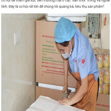
cơ hội để tham gia xúc tiến thương mại ở các “sân chơi” trong và ngoài
 E. Knapper, Đại sứ đặc mệnh toàn quyền Hợp
tỉnh. Đây là cơ hội rất lớn để chúng tôi quảng bá, tiêu thụ sản phẩm”.
Hà Tĩnh sẵn sàng cho Giờ Trái đất 2024
ượt các chỉ tiêu năm 2024
Các hoạt động
trong khuôn khổ chuyến thăm cấp nhà nước
hư Tô Lâm
Hôm nay Quốc hội thảo luận về
h có 9 sản phẩm đạt Ocop 4 sao năm 2025
 của Ban Thường vụ Đảng ủy UBND tỉnh
Hà
ỳ đại hội đảng bộ cấp huyện và tương đương
 Nâng tầm giá trị cốt lõi” là Chủ đề cho ngày
Công đoàn ngành Công Thương: Tổ chức tiếp
Hội nghị tổng kết công tác năm 2025, triển
 Công Thương
Bộ Công Thương đề xuất các
bảo cung ứng điện và xăng dầu cho phát triển
ực hiện thắng lợi các quyết sách chiến lược của
rong vấn đề xuất khẩu qua thương mại điện tử
trang trọng Lễ Kỷ niệm 260 năm Ngày sinh Đại
ơng Hà Tĩnh tổ chức chương trình workshop
 mình” nhân ngày Phụ nữ Việt Nam 20/10
ng thành của Quân đội Nhân dân Việt Nam
ng quý I, triển khai nhiệm vụ quý II và hoạt
THÔNG BÁO TỔ CHỨC LỄ HỘI CAM VÀ CÁC
hấn đấu chỉ số sản xuất công nghiệp Hà Tĩnh
MỪNG 74 NĂM NGÀY TRUYỀN THỐNG NGÀNH
025)
Chủ tịch Quốc hội: Hoàn thành vị trí
7
Sôi nổi các hoạt động kỷ niệm Ngày Phụ