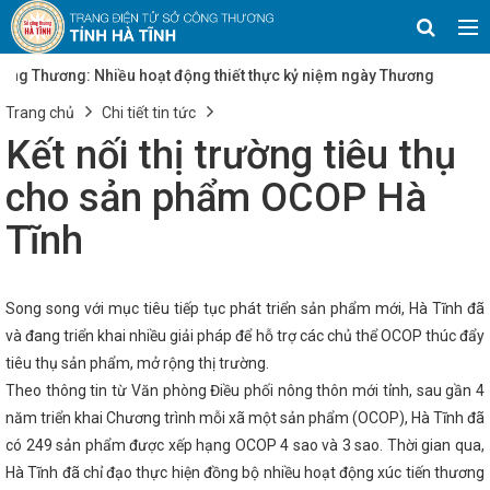
g: Nhiều hoạt động thiết thực kỷ niệm ngày
yết số 25/NQ-CP của Chính phủ về mục tiêu
Trang chủ
Chi tiết tin tức
a phương
Tạo đà thúc đẩy sản xuất công
g của Hội đồng đánh giá lựa chọn chủ đầu tư
Kết nối thị trường tiêu thụ
ghiệp trên địa bàn tỉnh Hà Tĩnh
Hơn 30
gia trưng bày, giới thiệu, quảng bá tại Hội chợ
cho sản phẩm OCOP Hà
ãi năm 2023
Triển khai Tháng hành động
Đ) năm 2025
Hà Tĩnh phấn đấu đến năm
Tĩnh
 điện mặt trời mái nhà
Công nghiệp Hà
 động lực tăng trưởng mới
Thành kính
hượng Lãn Ông Lê Hữu Trác
Đại hội Đảng
ng: Dấu mốc mở ra chặng đường phát triển mới
Song song với mục tiêu tiếp tục phát triển sản phẩm mới, Hà Tĩnh đã
tỉnh Hà Tĩnh ban hành Quyết định số 1143/QĐ-
ệp Lạc Thiện, với diện tích 30 ha
Bí thư
và đang triển khai nhiều giải pháp để hỗ trợ các chủ thể OCOP thúc đẩy
thiện Thiên Ân
Triển khai các biện pháp
tiêu thụ sản phẩm, mở rộng thị trường.
 số 10 và mưa lũ
Bí thư Tỉnh ủy Hà Tĩnh
 Nhật Bản vào địa bàn
Theo thông tin từ Văn phòng Điều phối nông thôn mới tỉnh, sau gần 4
Thủ tướng: Sớm
uyện
Hà Tĩnh có 2 sản phẩm được công
năm triển khai Chương trình mỗi xã một sản phẩm (OCOP), Hà Tĩnh đã
 tiêu biểu cấp quốc gia lần thứ VI - năm 2025
có 249 sản phẩm được xếp hạng OCOP 4 sao và 3 sao. Thời gian qua,
 khuyến công 2026–2030, thúc đẩy công nghiệp
à chuyển đổi số
Để người Việt tin dùng
Hà Tĩnh đã chỉ đạo thực hiện đồng bộ nhiều hoạt động xúc tiến thương
uyền hình Hà Tĩnh)
Tôn vinh 108 sản phẩm