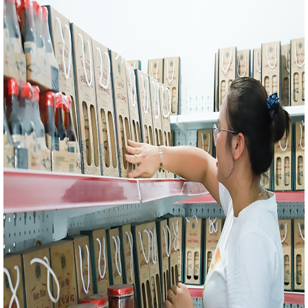
Diên giải trình, làm rõ các vấn đề Đại biểu
 lượng tái tạo
CĐN Công Thương: Sớm
 đoàn cơ sở năm 2024
Đoàn công tác LĐLĐ
ề công tác chuẩn bị đại hội nhiệm kỳ 2023-
chức Chào cờ - triển khai công tác tháng 3
ng Áng 2 tiếp nhận những tấn than đầu tiên
hương mại trong điều kiện thực hiện chính
n tỉnh Hà Tĩnh
Hội nghị tập huấn tuyên
m ưu tiên dùng hàng Việt Nam” tại huyện Nghi
 án quan trọng quốc gia, trọng điểm ngành
dịch Quang Trung”
Ban Chấp hành Đảng bộ
2025
Đề xuất xây dựng dự án điện mặt trời
Nam tại Hà Tĩnh
Ban Thường vụ Tỉnh ủy, Ban
cho ý kiến các nội dung
Trong mọi tình
 dầu phục vụ nhu cầu thị trường trong nước
Xô Viết Nghệ Tĩnh kéo dài về phía Đông
Sở
 khai công tác tháng 4 năm 2025
Kê hoạch
gành công nghiệp môi trường Việt Nam giai
à Tĩnh
Bộ Công Thương Việt Nam và Bộ
ớ về phát triển chuỗi liên kết công nghiệp
ất Hội thi "Dân vận khéo" Hà Tĩnh năm 2024
g 7 và 7 tháng đầu năm 2026
Kỳ họp lần thứ
ại Việt Nam – Trung Quốc
Hà Tĩnh tham gia
nh phố Hồ Chí Minh và các tỉnh, thành phố trong
tác với Thành phố Huế về triển khai hoạt động