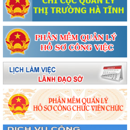
ăm 2026
Ban Thường vụ Tỉnh ủy hoàn thành
 thực hiện nhiệm vụ năm 2024
Chỉ đạo mới
n, vận hành mô hình chính quyền địa phương 2
n phẩm đủ điều kiện công nhận OCOP 5 sao
u của Luật Quản lý, sử dụng vũ khí, vật liệu nổ
 nghiệp và tiền chất thuốc nổ
Ngày Quyền
23 với Chủ đề “Thông tin minh bạch - Tiêu
Bí thư Trần Cẩm Tú và các đại biểu cùng các
y Hà Tĩnh
Thương mại điện tử - xu thế tất
 và Khăm Muồn tiếp tục thắt chặt quan hệ hợp
triển khai các dự án nguồn, lưới điện theo Quy
Bí thư Hà Huy Tập - dấu ấn của bản lĩnh và trí
gười tham gia tuần 3 Cuộc thi thi trực tuyến tìm
Nam ưu tiên dùng hàng Việt Nam”
TIỂU SỬ
H NƯỚC CỘNG HÒA XÃ HỘI CHỦ NGHĨA VIỆT
 điện Vũng Áng II
Chủ động triển khai các
HĐND các cấp
“Sức sống hàng Việt” số 5:
Hà Tĩnh chuẩn bị chu đáo các nội dung
XX
Hà Tĩnh tham dự Hội nghị trù bị 9 tỉnh 3
à Tĩnh tham gia giới thiệu hơn 40 sản phẩm tại
ắn với văn hóa các tỉnh Đồng bằng sông Hồng
xúc tiến tiêu thụ các giống mít đặc sản Hà Nội
 nghe báo cáo, chỉ đạo xử lý một số nội dung
ng cụm công nghiệp trên địa bàn tỉnh
Rà
hảo nghị quyết trình Kỳ họp thứ 17, HĐND tỉnh