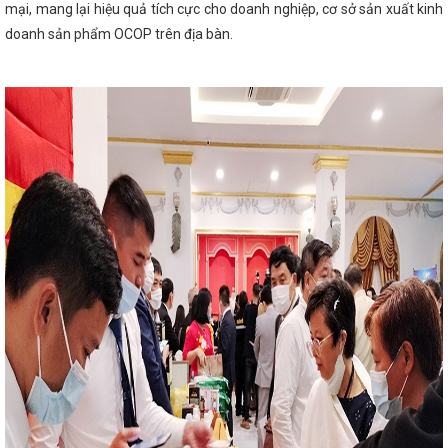
mại, mang lại hiệu quả tích cực cho doanh nghiệp, cơ sở sản xuất kinh
ẳng định bản sắc, nâng tầm giá trị hàng Việt
doanh sản phẩm OCOP trên địa bàn.
ại Hà Tĩnh
Hợp tác phát triển KT-XH giữa TP
nh phía Bắc, Bắc Trung Bộ
10 dấu ấn nổi bật
ai trương đại lý xe tại Hà Tĩnh
HÀ TĨNH
NG QUỐC GIA VỀ SẢN XUẤT VÀ TIÊU DÙNG
Hà Tĩnh kêu gọi người dân “Tiết kiệm điện
 thanh, ánh sáng - Đêm hội Countdown lớn nhất
 đầu năm tiếp tục xu hướng phục hồi
Trình
hủ nhiệm kỳ 2021-2026
Toàn văn phát biểu
a Tổng Bí thư Tô Lâm
Thủ tướng Phạm Minh
cấp Nhà nước đến Ấn Độ
Sáng nay Quốc hội
g và họp phiên bế mạc
Vingroup thành lập
 Tĩnh, đầu tư 10.000 tỷ đồng
Ông Dương Tất
ch UBND tỉnh Hà Tĩnh
Bế mạc Hội nghị
g đoàn Công ty cổ phần Phát triển công nghiệp
Khai mạc Hội chợ Quốc tế Hàng lang kinh tế
Phiên họp thường kỳ UBND tỉnh tháng 9/2025
- Nghệ Tĩnh công suất 100 triệu lít/năm
u, quảng bá sản phẩm tại Hội chợ quốc tế
lang kinh tế Đông Tây (EWEC) - Đà Nẵng 2024
Hồng Diên và đồng chí Trần Cương, Bí thư Khu
Tây, Trung Quốc
Chủ tịch Quốc hội Vương
inh tế Vũng Áng
Ban Chấp hành Đảng bộ tỉnh
ổ chức bộ máy và cán bộ
KHAI MẠC LỚP