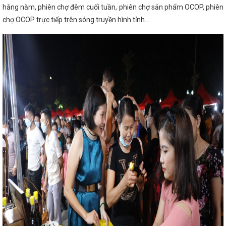
Bộ Công Thương
CĐN Công Thương Hà Tĩnh:
hằng năm, phiên chợ đêm cuối tuần, phiên chợ sản phẩm OCOP, phiên
ia sẻ” năm 2024 mang đến nhiều niềm vui, tình
o động
chợ OCOP trực tiếp trên sóng truyền hình tỉnh…
Công bố thành lập Đảng bộ Ban
nh
Gần 100 sản phẩm đặc trưng của Hà
 2025
THÔNG CÁO BÁO CHÍ VỀ HỘI NGHỊ
A PHƯƠNG VỀ CÁC GIẢI PHÁP THÚC ĐẨY PHÁT
ẤT, NHẬP KHẨU NĂM 2023
Phương hướng,
Đặc sản Hà Tĩnh chinh phục người tiêu
 lần thứ nhất
Hà Tĩnh thành lập Cụm công
47 tỷ đồng
Tích cực, chủ động triển khai
oàn, sản xuất và tiêu dùng bền vững, thương
h xanh của Liên minh Châu Âu
Phó Giám
ợ Mùa Thu mở cơ hội tăng trưởng mới
tra toàn diện tại các Công đoàn cơ sở trực
 tuyến tìm hiểu về chuyển đổi số lĩnh vực Công
về phát triển và quản lý chợ có hiệu lực thi
ối thị trường tiêu thụ cho sản phẩm OCOP Hà
ộng Tháng Công nhân năm 2023
Tăng
phẩm (Theo Đài Phát thanh và Truyền hình Hà
ợng gần 850 tỷ đồng ở huyện miền núi Hà Tĩnh
hát triển kinh tế - xã hội những tháng cuối
ề Tết Nguyên đán Giáp Thìn 2024
Sơ kết giữa
i Đảng bộ Sở Công Thương lần thứ III, nhiệm kỳ
N NGUYÊN TRẠNG CỤC QUẢN LÝ THỊ TRƯỜNG TỪ
THÀNH CHI CỤC QUẢN LÝ THỊ TRƯỜNG THUỘC