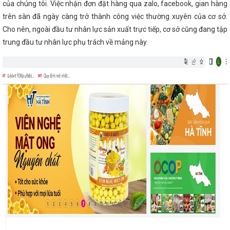
của chúng tôi. Việc nhận đơn đặt hàng qua zalo, facebook, gian hàng
lượng cao trong ngành Công Thương
Sở
trên sàn đã ngày càng trở thành công việc thường xuyên của cơ sở.
ẩn bị đóng điện MBA T2 Trạm 110kV Nghi Xuân
 Chủ tịch Công đoàn ngành Công Thương Hà
Cho nên, ngoài đầu tư nhân lực sản xuất trực tiếp, cơ sở cũng đang tập
hức thành công Đại hội Chi bộ điểm
Chủ
trung đầu tư nhân lực phụ trách về mảng này.
à ở cho gia đình chính sách ở Hương Sơn
ông lập khi bỏ cấp huyện
Vốn đầu tư toàn
ao
Thủ tướng phê duyệt Quy hoạch tỉnh Hà
ến năm 2050
Chủ tịch Quốc hội Vương Đình
nước Trung Quốc Tập Cận Bình
CĐN Công
g nhân, viên chức, lao động và hoạt động công
 bật
Sở Công Thương tổ chức Chào cờ -
5
Những con số ấn tượng trong cải cách
ở Công Thương Hà Tĩnh tổ chức công bố Quyết
 tâm Khuyến Công và Xúc tiến thương mại
Hội thi "Tuổi trẻ Hà Tĩnh tự hào thương hiệu
 Vũng Áng - Tăng lực cấp điện cho khu vực
, đề án phát triển công nghiệp hỗ trợ, CN-TTCN
ương tổ chức Chào cờ - triển khai công tác
ng ban hành Chỉ thị về việc tăng cường quản
uất, kinh doanh trong lĩnh vực công nghiệp
n lao động chai LPG composite
Năm 2025 -
CHÀO MỪNG ĐẠI HỘI ĐẠI BIỂU LẦN THỨ XIV
tử & Kinh tế số (Bộ Công Thương) phối hợp với
nh công Lớp đào tạo hỗ trợ doanh nghiệp đẩy
uyên biên giới
Khai mạc Lễ hội Cam và các