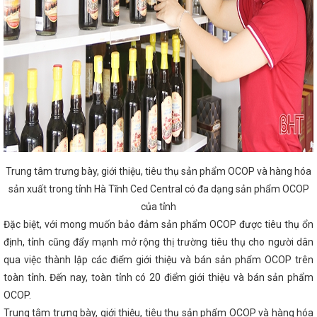
ông nghiệp hỗ trợ và chế biến chế tạo năm 2023
 Tĩnh tổ chức tổng kết công tác năm 2022 và
ắc phục khó khăn, đẩy nhanh tiến độ các dự án
/11, Quốc hội thảo luận về dự án Luật Quản lý
hiệp
Tuyên truyền doanh nghiệp, hợp tác xã
g
Thứ trưởng Phan Thị Thắng và đoàn công
 tại Ngã ba Đồng Lộc
Kỳ họp thứ 35 HĐND
dung về đầu tư công và chuyển mục đích sử dung
 nhu cầu tăng cao của Nhân dân trong dịp Tết
Mão 2023
Chủ động cung cấp điện trong
và Truyền hình Hà Tĩnh)
Thống nhất chủ
à xây dựng nhà máy ô tô điện
Hà Tĩnh sắp
kênh phản ánh hiện trường nhanh, minh bạch,
NGÀNH CÔNG THƯƠNG HÀ TĨNH - NHỮNG
Trung tâm trưng bày, giới thiệu, tiêu thụ sản phẩm OCOP và hàng hóa
 thảo khoa học Quốc gia “Bảo tồn, phát huy giá
sản xuất trong tỉnh Hà Tĩnh Ced Central có đa dạng sản phẩm OCOP
CĐN Công Thương: Công bố quyết định
ng mại tổng hợp Đức Hiếu
Thứ trưởng
của tỉnh
ệt điện Vũng Áng II
Tình hình sản xuất
Đặc biệt, với mong muốn bảo đảm sản phẩm OCOP được tiêu thụ ổn
đầu năm 2026
Ngành Công Thương Hà Tĩnh
định, tỉnh cũng đẩy mạnh mở rộng thị trường tiêu thụ cho người dân
inh tế
Tiếp sức phát triển Logistic và xuất
hình tỉnh Hà Tĩnh)
Hòa chung không khí
qua việc thành lập các điểm giới thiệu và bán sản phẩm OCOP trên
ng nay (5/3), 1.690 công dân ưu tú Hà Tĩnh lên
toàn tỉnh. Đến nay, toàn tỉnh có 20 điểm giới thiệu và bán sản phẩm
à Công an nhân dân.
Ủy viên Trung ương
ng Lê Mạnh Hùng ứng cử đại biểu Quốc hội
OCOP.
Ị GIỮA LÃNH ĐẠO BỘ CÔNG THƯƠNG VỚI GIÁM
Trung tâm trưng bày, giới thiệu, tiêu thụ sản phẩm OCOP và hàng hóa