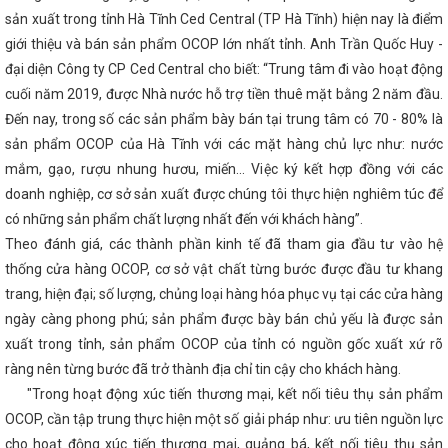
THÀNH PHỐ, TRỰC THUỘC TRUNG ƯƠNG
sản xuất trong tỉnh Hà Tĩnh Ced Central (TP Hà Tĩnh) hiện nay là điểm
 Công Thương năm 2022
Hà Tĩnh trưng bày,
 thương mại tại Hội chợ Thương mại và Du lịch -
giới thiệu và bán sản phẩm OCOP lớn nhất tỉnh. Anh Trần Quốc Huy -
24 và Chương trình kết nối giao thương giữa
đại diện Công ty CP Ced Central cho biết: “Trung tâm đi vào hoạt động
Bộ và các doanh nghiệp xuất khẩu tại
Tập
cuối năm 2019, được Nhà nước hỗ trợ tiền thuê mặt bằng 2 năm đầu.
 qua Luật sửa đổi, bổ sung một số điều của Luật
u quả vào tháng 6/2025
Hà Tĩnh phát động
Đến nay, trong số các sản phẩm bày bán tại trung tâm có 70 - 80% là
g “Người Việt Nam ưu tiên dùng hàng Việt Nam
sản phẩm OCOP của Hà Tĩnh với các mặt hàng chủ lực như: nước
ịa bàn tỉnh Hà Tĩnh trong bối cảnh xung đột tại
i nổi các hoạt động ý nghĩa nhân dịp Tết
mắm, gạo, rượu nhung hươu, miến... Việc ký kết hợp đồng với các
 Sở Công Thương tổ chức khám sức khỏe định
doanh nghiệp, cơ sở sản xuất được chúng tôi thực hiện nghiêm túc để
ển lãm trực tuyến sản phẩm Công nghiệp nông
có những sản phẩm chất lượng nhất đến với khách hàng”.
 2024
Có gì tại Lễ hội Cam và các sản phẩm
Không gian mới, diện mạo mới cho TP Hà Tĩnh
Theo đánh giá, các thành phần kinh tế đã tham gia đầu tư vào hệ
chức các hoạt động xúc tiến thương mại kết
thống cửa hàng OCOP, cơ sở vật chất từng bước được đầu tư khang
 sản phẩm OCOP, sản phẩm công nghiệp nông
a tỉnh năm 2024
Công đoàn Công Thương
trang, hiện đại; số lượng, chủng loại hàng hóa phục vụ tại các cửa hàng
khó khăn
Bộ Công Thương làm việc về phát
ngày càng phong phú; sản phẩm được bày bán chủ yếu là được sản
 ty cổ phần Giải pháp năng lượng Vines Hà Tĩnh
xuất trong tỉnh, sản phẩm OCOP của tỉnh có nguồn gốc xuất xứ rõ
ăng cường quảng bá du lịch chùa Hương Tích
t ô tô điện VinFast tại Hà Tĩnh
Công tác
ràng nên từng bước đã trở thành địa chỉ tin cậy cho khách hàng.
- xã hội trong thời kỳ mới
Tình hình sản
"Trong hoạt động xúc tiến thương mại, kết nối tiêu thụ sản phẩm
 7 và 7 tháng năm 2025
Đoàn công tác tỉnh
 máy Bia Hà Nội - Nghệ Tĩnh tại Đức
OCOP, cần tập trung thực hiện một số giải pháp như: ưu tiên nguồn lực
Đảng
Hội nghị Kiểm điểm tập thể năm 2024
CĐN
cho hoạt động xúc tiến thương mại, quảng bá, kết nối tiêu thụ sản