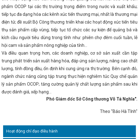
 vầy - Xuân gắn kết” năm 2023
Hội nghị
phẩm OCOP tại các thị trường trọng điểm trong nước và xuất khẩu;
ng Đảng
CÔNG NGHIỆP HÀ TĨNH LẤY LẠI ĐÀ
g trực Tỉnh ủy Trần Thế Dũng dự Đại hội Đảng
tiếp tục đa dạng hóa các kênh xúc tiến thương mại, nhất là thương mại
ng đến Chiến dịch Giờ Trái đất năm 2026
điện tử; đề xuất Bộ Công thương triển khai các hoạt động xúc tiến tiêu
Tĩnh báo công dâng Bác trước thềm đại hội
thụ sản phẩm cấp vùng; tiếp tục tổ chức các sự kiện để quảng bá và
ức Hội nghị tổng kết hoạt động công đoàn năm
Bế mạc Hội nghị lần thứ 2 BCH TƯ Đảng
kích cầu người tiêu dùng trong tỉnh như: phiên chợ đêm cuối tuần, lễ
ấn đề lớn, hệ trọng
Kế hoạch Triển khai
hội cam và sản phẩm nông nghiệp của tỉnh…
nhân Việt Nam 13 tháng 10 năm 2023
Tắt
hông điệp “Sáng tạo xanh - Tương lai xanh”
Và điều quan trọng hơn, các doanh nghiệp, cơ sở sản xuất cần tập
nh nghiệp nhân ngày Doanh nhân Việt Nam
trung phát triển sản xuất hàng hóa, đáp ứng sản lượng, nâng cao chất
Chính thị sát công trường cao tốc Bắc - Nam
lượng, tính đồng đều, ổn định khi cung ứng ra thị trường. Bên cạnh đó,
ực có nguy cơ xảy ra lũ quét trên địa bàn Hà
0 năm Ngày truyền thống lực lượng vũ trang Hà
ngành chức năng cũng tập trung thực hiện nghiêm túc Quy chế quản
Công Thương năm 2024
Sở Công Thương Hà
lý sản phẩm OCOP; tăng cường quản lý chất lượng sản phẩm sau khi
 nông thôn mới
Hà Tĩnh tham gia trưng bày,
ơng tại các chuỗi sự kiện xúc tiến thương mại tại
được đánh giá, xếp hạng…
chuỗi cung ứng, mở rộng thị trường cho sản
Phó Giám đốc Sở Công thương Võ Tá Nghĩa".
ành Nghị quyết xây dựng và phát huy vai trò của
g Thương vùng Tây Bắc - Lai Châu 2023 cơ hội
Theo "Báo Hà Tĩnh"
i, tiêu thụ hàng hóa cho sản phẩm Hà Tĩnh
 thương trình kỳ họp HĐND tỉnh
Những
24 và giải pháp triển khai nhiệm vụ năm
uy động vốn đa cấp trên không gian mạng
Hoạt động chỉ đạo điều hành
u đất nước 80 năm
CĐN Công Thương nắm