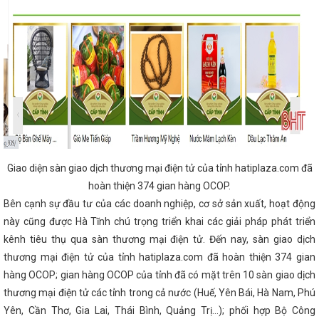
h nghỉ lễ dịp Giỗ Tổ Hùng Vương và 30/4 - 1/5
uộc thi về Cuộc vận động người Việt Nam ưu
hình mới
Thông báo về việc mời báo giá nội
c Đề án “Chương trình kết nối tiêu thụ sản
 với người tiêu dùng toàn quốc” thuộc Chương
quốc gia năm 2026
Thư chúc mừng của Bộ
m 16 năm ngày Thương hiệu Việt Nam
 tăng 10 bậc về Chỉ số Cải cách hành chính
 Kinh tế APEC lần thứ 35
Chủ tịch UBND tỉnh
i Bình Dương của Trung Quốc
SỞ CÔNG
ĐỐC MỚI
Hà Tĩnh tổ chức trọng thể Lễ kỷ
 Trần Phú
Công đoàn ngành Công thương
CĐN Công Thương - Một nhiệm kỳ nhiều
Giao diện sàn giao dịch thương mại điện tử của tỉnh hatiplaza.com đã
úc tiến thương mại kết nối giao thương tại Hội
hoàn thiện 374 gian hàng OCOP.
 Điện Biên năm 2024
Sở Công thương Hà
Bên cạnh sự đầu tư của các doanh nghiệp, cơ sở sản xuất, hoạt động
ục đỡ đầu nông thôn mới
Công bố danh
g khóa XIV
Bí thư Tỉnh ủy Hà Tĩnh Nguyễn
này cũng được Hà Tĩnh chú trọng triển khai các giải pháp phát triển
hành Trung ương Đảng khóa XIV
Trước khi
kênh tiêu thụ qua sàn thương mại điện tử. Đến nay, sàn giao dịch
hành Trung ương Đảng khóa XIV sẽ tiến hành
n toàn tại Tổng kho xăng dầu dầu khí Vũng Áng
thương mại điện tử của tỉnh hatiplaza.com đã hoàn thiện 374 gian
Chào cờ - triển khai công tác tháng 5 năm
hàng OCOP; gian hàng OCOP của tỉnh đã có mặt trên 10 sàn giao dịch
rình đoàn doanh nghiệp nước ngoài vào Việt
thương mại điện tử các tỉnh trong cả nước (Huế, Yên Bái, Hà Nam, Phú
phương khu vực Bắc Trung Bộ, tại Quảng Trị
n trị Hệ thống thông tin giải quyết thủ tục hành
Yên, Cần Thơ, Gia Lai, Thái Bình, Quảng Trị...); phối hợp Bộ Công