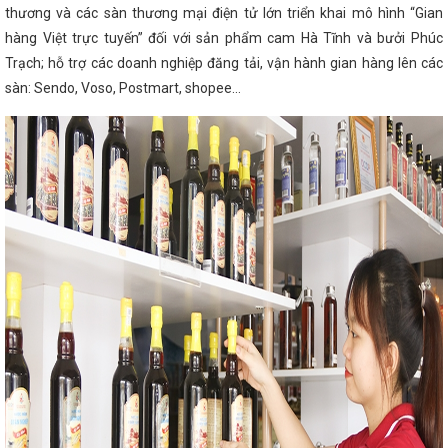
ỉ đạo, điều hành số của tỉnh
Thủ tướng
thương và các sàn thương mại điện tử lớn triển khai mô hình “Gian
g Hà Tĩnh tại Hội chợ mùa Xuân
Công
iệt phát động Tháng Công nhân, tháng hành
hàng Việt trực tuyến” đối với sản phẩm cam Hà Tĩnh và bưởi Phúc
n của Ban Thường vụ Tỉnh ủy về một số nội dung
Trạch; hỗ trợ các doanh nghiệp đăng tải, vận hành gian hàng lên các
Người dân cần cảnh giác trước những
sàn: Sendo, Voso, Postmart, shopee…
 để lừa đảo
Hà Tĩnh có thêm một cụm
 Thường vụ Tỉnh ủy Hà Tĩnh công bố các quyết
ệm cán bộ
Bộ trưởng Nguyễn Hồng Diên gửi
 truyền thống của ngành Công Thương Việt
hương khu vực Bắc Trung Bộ
Hội nghị
ng Bộ
Tinh gọn bộ máy các cơ quan của
CND Lào thăm và chúc Tết Đảng bộ, Chính
ĩnh triển khai các nhiệm vụ cấp bách về chuyển
triển khai đồng bộ nhiệm vụ, giải pháp đảm bảo
 toàn, lành mạnh, tiết kiệm.
ĐẨY MẠNH
RÊN LĨNH VỰC CÔNG THƯƠNG
Các đơn vị
Hà Tĩnh nhân kỷ niệm 73 năm ngày thành lập
ông ty Điện lực Hà Tĩnh: Tổng lực bứt phá, phấn
 năm 2025
Hà Tĩnh đón Đại sứ CHLB Đức,
nh vực
Hội nghị khuyến công các tỉnh, thành
Thủ tướng yêu cầu tập trung thực hiện sắp
h
Huấn luyện kỹ thuật an toàn vật liệu nổ
ệc liên quan đến hoạt động VLNCN của các
ghị kiểm điểm tập thể Đảng ủy, Lãnh đạo sở
Hơn 21 sản phẩm cơ khí, công nghiệpmade in