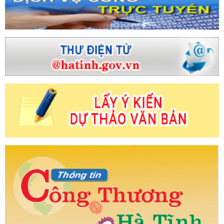
ninh, an toàn cho đại hội Đảng các cấp
ng nghiệp (Theo Đài Phát thanh - Truyền hình
 phục vụ Tết Ất Tỵ sôi động, giá cả nhiều mặt
n Kinh tế Trung ương kiểm tra các công trình,
 Tỉnh ủy Hà Tĩnh
Hà Tĩnh đề xuất cập nhật,
ư Hà Huy Tập - nhà lý luận xuất sắc của Đảng ta
h phố Hải Phòng thị trường tiềm năng, lợi thế
g thị trường tiêu thụ hàng hoá
Hà Tĩnh sẵn
 quốc gia, đề xuất các giải pháp gỡ vướng Quy
hường vụ Tỉnh ủy, Ban Chấp hành Đảng bộ tỉnh
g
Hội nghị trực tuyến về ngoại giao kinh tế
ghị toàn quốc quán triệt, triển khai thực hiện 4
nh tổng kết và trao giải Cuộc thi trực tuyến tìm
ên giá trị năm 2023
Hà Tĩnh gần 50 sản
 quảng bá tại Lễ hội ẩm thực Món ngon từ biển
h Định năm 2024
Khánh thành Tổ máy số 1
ư 2,2 tỉ USD
Nhiều người dân tri ân, tưởng
ng cho lễ hội cam và sản phẩm nông nghiệp
t có hiệu lực từ tháng 5/2026
Hơn 68.000
g người Việt ưu tiên dùng hàng Việt” ở Hà Tĩnh
t Nam tại thị trường trong nước trên địa bàn
ng đầu tư Nhà máy Điện gió Kỳ Anh kinh phí
ng lễ hội cam và các sản phẩm nông nghiệp
trước biến động Trung Đông
Khai mạc Kỳ
VIII
Sở Công Thương tổ chức Chào cờ -