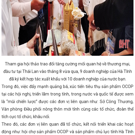
T LIỆU NỔ CÔNG NGHIỆP NĂM 2026
Hà
 đại hội Đảng nhiệm kỳ 2025-2030
Quy định
 đã được ban hành trước khi sắp xếp
Đảng
 Dân vận khéo năm 2024
Costa Rica trở
 Nam là quốc gia có nền kinh tế thị trường
nh - 20 năm một chặng đường
Sớm có chính
 điện
Nâng cao chất lượng công tác tham
trong kỷ nguyên chuyển đổi số
Nhiều cơ
oanh nghiệp Hà Tĩnh tại Hội chợ thương mại
ông Thương họp chuẩn bị tiếp nhận Công ty
 thị trường điện Quốc gia
Coi công tác
chính trị trọng tâm, xuyên suốt
KẾT QUẢ
Tham gia hội thảo trao đổi tăng cường mối quan hệ về thương mại,
ĂM 2023
Tổ chức các hoạt động hưởng
g Việt Nam năm 2025
Chủ tịch UBND tỉnh
đầu tư tại Thái Lan vào tháng 8 vừa qua, 9 doanh nghiệp của Hà Tĩnh
triển khai các biện pháp ứng phó với bão số
đã ký kết hợp tác xuất khẩu với 10 doanh nghiệp của nước bạn.
t Nam đồng hành cùng Hà Tĩnh trong giai đoạn
Trong đó, việc đẩy mạnh quảng bá, xúc tiến tiêu thụ sản phẩm OCOP
Hà Tĩnh tăng hiệu suất kinh doanh nhờ ứng dụng
h đạt hơn 100.000 lượt cài đặt
Hà Tĩnh phấn
tại các hội nghị, triển lãm trong tỉnh, trong nước và quốc tế được xem
ệp trong năm 2024
‘Cú hích’ lớn cho thương
là “mũi chiến lược” được các đơn vị liên quan như: Sở Công Thương,
25
Bộ Công Thương chốt lộ trình cung ứng
6
VinFast và chương trình “Tự hào quê
Văn phòng Điều phối nông thôn mới tỉnh cùng các tổ chức, đoàn thể
ông Đại hội Chi đoàn Sở Công Thương nhiệm kỳ
tích cực tổ chức, khâu nối.
ển lãm hàng công nghiệp nông thôn tiêu biểu
Theo đó, các đơn vị liên quan đã tổ chức, kết nối triển khai các hoạt
 mạc Phiên đàm phán lần thứ 8 nâng cấp Hiệp
g Quốc (ACFTA)
Lễ chuyển giao Trung tâm
động như: hội chợ sản phẩm OCOP và sản phẩm chủ lực tỉnh Hà Tĩnh