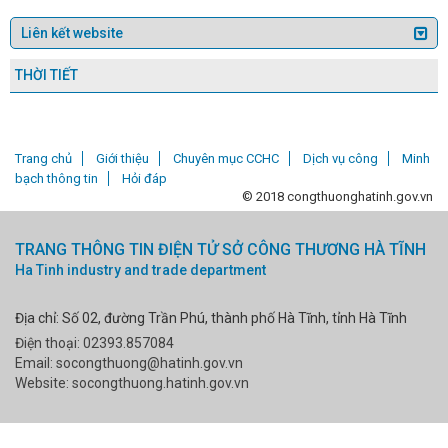
Trung ương
Ứng dụng thành công công
esel
Chủ tịch UBND tỉnh yêu cầu tập trung
u, chỉ tiêu phát triển kinh tế - xã hội năm 2026
m bảo cuộc bầu cử diễn ra thành công tốt đẹp
THỜI TIẾT
 Quý Mão: Thị trường hàng hóa khá sôi động,
h ổn, chưa có sự biến động lớn.
Những
ừ tháng 4/2026
Kết nối nhanh – xử lý kịp
h
Hà Tĩnh dẫn đầu phong trào thi đua năm
Trang chủ
Giới thiệu
Chuyên mục CCHC
Dịch vụ công
Minh
thi đua, khen thưởng Cụm các tỉnh Miền Trung –
ương trình xúc tiến đầu tư năm 2026: Trải thảm
bạch thông tin
Hỏi đáp
c đẩy tăng trưởng xanh.
Thành phố Hồ Chí
© 2018 congthuonghatinh.gov.vn
 để sản phẩm made in Hà Tĩnh kết nối tiêu, mở
n thiện các phần việc, sẵn sàng cho lễ kỷ niệm
TRANG THÔNG TIN ĐIỆN TỬ SỞ CÔNG THƯƠNG HÀ TĨNH
uy Tập
Hà Tĩnh thúc đẩy xây dựng chính
nh trong năm 2026
Công đoàn Công ty Sản
Ha Tinh industry and trade department
ĩnh: Nhiều hoạt động chăm lo cho đoàn viên,
ng triển khai chủ trương sắp xếp tổ chức bộ máy
Địa chỉ: Số 02, đường Trần Phú, thành phố Hà Tĩnh, tỉnh Hà Tĩnh
ng cao hiệu quả điều hành
Đoàn công tác
việc thực hiện Đề án xử lý, tiêu thụ tro xỉ tại
Điện thoại: 02393.857084
Bộ Công Thương tổ chức Hội nghị tổng kết 10
Email: socongthuong@hatinh.gov.vn
NĐ-CP của Chính phủ về khuyến công.
Website: socongthuong.hatinh.gov.vn
iển hạ tầng số đến năm 2025, định hướng đến
Thông báo Về việc tiếp nhận, thời gian lập
c Cẩm Xuyên 2 tại xã Cẩm Vịnh, huyện Cẩm