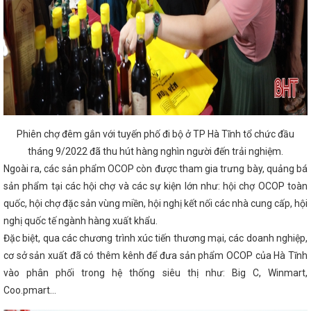
 tuyến đánh giá tình hình sản xuất công nghiệp,
năm 2024
Quy định xử phạt vi phạm hành
 liệu nổ công nghiệp
Thực hiện tốt Cuộc vận
hàng Việt Nam”
Hà Tĩnh quán triệt các
g trình hành động thực hiện Nghị quyết Đại hội
Hội Hữu nghị Việt Nam-Thái Lan tỉnh Hà Tĩnh lần
chợ Công thương vùng Bắc Trung bộ – Hà Tĩnh
am gia trưng bày, giới thiệu gần 50 sản phẩm
 nối giao thương Khu vực miền Trung – Tây
ng
Lãnh đạo Hà Tĩnh thăm Công ty TNHH
am Tengchi
Tổ chức giải bóng chuyền hơi
Phiên chợ đêm gắn với tuyến phố đi bộ ở TP Hà Tĩnh tổ chức đầu
 đoàn các cấp
Hội nghị triển khai Chiến
tháng 9/2022 đã thu hút hàng nghìn người đến trải nghiệm.
 của Việt Nam đến năm 2030, tầm nhìn đến
h nước Tô Lâm gặp Tổng thống Hoa Kỳ Joe Biden
Ngoài ra, các sản phẩm OCOP còn được tham gia trưng bày, quảng bá
T TRIỂN CÔNG NGHIỆP CHẾ BIẾN GỖ TRÊN ĐỊA
sản phẩm tại các hội chợ và các sự kiện lớn như: hội chợ OCOP toàn
 việc đảm bảo vận hành an toàn, ổn định các
Lý do dừng trình đề án sắp xếp huyện, xã theo
quốc, hội chợ đặc sản vùng miền, hội nghị kết nối các nhà cung cấp, hội
i mạc Kỳ họp thứ 5, Quốc hội khóa XV
TỔ
nghị quốc tế ngành hàng xuất khẩu.
ỆC VỚI SỞ CÔNG THƯƠNG TỈNH HÀ TĨNH
Đặc biệt, qua các chương trình xúc tiến thương mại, các doanh nghiệp,
 vệ người tiêu dùng giữa Ủy ban Cạnh tranh Quốc
quốc Anh và Bắc Ai-len
Diễn tập ứng phó sự
cơ sở sản xuất đã có thêm kênh để đưa sản phẩm OCOP của Hà Tĩnh
ệt điện Vũng Áng II - Công ty TNHH Nhiệt điện
vào phân phối trong hệ thống siêu thị như: Big C, Winmart,
 lao động ngành Công Thương Hà Tĩnh tích cực
Coo.pmart…
24
Phát triển công nghiệp hỗ trợ ngành cơ
p ô tô trong nước, phát triển hệ thống đường sắt