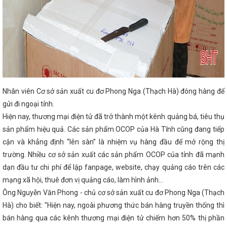
Hội nghị tập huấn xây dựng thương hiệu, nhãn
; chuyển đổi số và phổ biến chính sách về
 Vingroup hỗ trợ Hà Tĩnh 15 xe cứu thương với
Nguyễn Hồng Diên báo cáo trước Quốc hội về
oàn văn phát biểu của Tổng Bí thư Tô Lâm tại
khai Nghị quyết số 66 và Nghị quyết số 68
ĩnh tại Hội nghị kết nối giao thương giữa
ng bộ của Việt Nam với doanh nghiệp xuất,
ng quốc Thái Lan
Công điện ứng phó với
 thành bão
Thông tư số 24/2025/TT-BCT
Nhân viên Cơ sở sản xuất cu đơ Phong Nga (Thạch Hà) đóng hàng để
g Thương quy định về lập và phê duyệt kế
gửi đi ngoại tỉnh.
c khoáng sản
Tập trung hoàn thành mục tiêu
chính, điều kiện kinh doanh
Nhận diện và
Hiện nay, thương mại điện tử đã trở thành một kênh quảng bá, tiêu thụ
AI đã “rất thật” ở Hà Tĩnh
Hà Tĩnh thành lập
sản phẩm hiệu quả. Các sản phẩm OCOP của Hà Tĩnh cũng đang tiếp
 mô 40ha, vốn đầu tư hơn 200 tỷ đồng
Bộ
cận và khẳng định “lên sàn” là nhiệm vụ hàng đầu để mở rộng thị
ân tổ chức Lễ khai trương chuyên trang
Thúc đẩy hành chính số, Hà Tĩnh nâng cao chất
trường. Nhiều cơ sở sản xuất các sản phẩm OCOP của tỉnh đã mạnh
au năm 2025, mỗi người dân Việt Nam đều sở
dạn đầu tư chi phí để lập fanpage, website, chạy quảng cáo trên các
ng dụng VNeID
Việt Nam - Hoa Kỳ đạt tiến
án lần thứ 2 Hiệp định song phương về thương
mạng xã hội, thuê đơn vị quảng cáo, làm hình ảnh…
Cộng đồng kinh tế ASEAN lần thứ 25
Bám
Ông Nguyễn Văn Phong - chủ cơ sở sản xuất cu đơ Phong Nga (Thạch
Chính phủ trong thực hiện Đề án 06
Kết nối
Hà) cho biết: "Hiện nay, ngoài phương thức bán hàng truyền thống thì
ác hệ thống phân phối lớn
Tạo động lực
 kinh tế
Thành lập cụm công nghiệp thứ 3
bán hàng qua các kênh thương mại điện tử chiếm hơn 50% thị phần
Tĩnh
Đẩy mạnh hoạt động hợp tác đào tạo