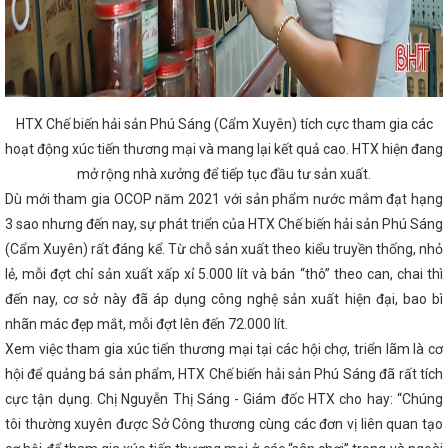
Ứng xử với tin giả trên môi trường mạng
đưa đặc sản Hà Tĩnh đến người tiêu dùng
ình khởi sắc
Thúc đẩy hợp tác giữa TP Hồ
à phía Bắc
Tăng trưởng GRDP Hà Tĩnh ước
ộ
Tập huấn kiến thức công nghiệp hỗ trợ,
n bản pháp luật về cụm công nghiệp
HĐND
ng qua 369 nghị quyết
Hà Tĩnh có 6 dự án
HTX Chế biến hải sản Phú Sáng (Cẩm Xuyên) tích cực tham gia các
 hội XIV của Đảng
Kế hoạch triển khai thực
hoạt động xúc tiến thương mại và mang lại kết quả cao. HTX hiện đang
28/10/2024 của Chính phủ; Kế hoạch số 322-
ề việc thực hiện Chỉ thị số 31-CT/TW ngày
mở rộng nhà xưởng để tiếp tục đầu tư sản xuất.
 Đảng khóa XIII về tiếp tục tăng cường sự
Dù mới tham gia OCOP năm 2021 với sản phẩm nước mắm đạt hạng
thương mại điện tử và thanh toán không dùng
3 sao nhưng đến nay, sự phát triển của HTX Chế biến hải sản Phú Sáng
h: Đại biểu chất vấn về nguy cơ mất an toàn hồ
 người giàu bất thường, nói nhiều làm ít
(Cẩm Xuyên) rất đáng kể. Từ chỗ sản xuất theo kiểu truyền thống, nhỏ
t phá, đưa Hà Tĩnh phát triển nhanh và bền vững
lẻ, mỗi đợt chỉ sản xuất xấp xỉ 5.000 lít và bán “thô” theo can, chai thì
hoàn thiện cơ sở hạ tầng tại các Cụm công
Tập trung tháo gỡ vướng mắc, đẩy mạnh thực
đến nay, cơ sở này đã áp dụng công nghệ sản xuất hiện đại, bao bì
 với Tổng Công ty Tân cảng Sài Gòn về duy trì
nhãn mác đẹp mắt, mỗi đợt lên đến 72.000 lít.
g Áng
DIỄN TẬP ỨNG PHÓ SỰ CỐ HÓA CHẤT
Xem việc tham gia xúc tiến thương mại tại các hội chợ, triển lãm là cơ
HIỆP HÓA CHẤT MỎ HÀ TĨNH
Bộ Công
 tục tăng cường công tác quản lý, kiểm soát hóa
hội để quảng bá sản phẩm, HTX Chế biến hải sản Phú Sáng đã rất tích
óa chất nguy hiểm khác trong lĩnh vực công
cực tận dụng. Chị Nguyễn Thị Sáng - Giám đốc HTX cho hay: “Chúng
 nông thôn Hà Tĩnh thực hiện chuyển đổi số
Ngày Doanh nhân Việt Nam (13/10)
Bộ
tôi thường xuyên được Sở Công thương cùng các đơn vị liên quan tạo
n đàm phán Chính phủ về Thương mại với Hoa