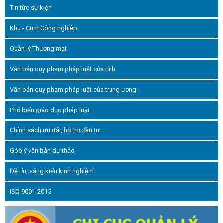
ác doanh nghiệp sau Tết Nguyên đán Quý Mão
Tin tức sự kiện
h trình hiện thực hóa khát vọng độc lập, tự do
CÁO VỀ ĐỀ ÁN PHÁT TRIỂN CÔNG NGHIỆP HỖ
Khu - Cụm Công nghiệp
ĨNH ĐẾN NĂM 2030 VÀ NHỮNG NĂM TIẾP THEO
 - triển khai công tác tháng 01 năm 2025
Quản lý Thương mại
ghệ thuật và bắn pháo hoa dịp 2/9
Cảnh
GIẢI PHÁP ĐẨY MẠNH PHÁT TRIỂN CÔNG
 HÀ TĨNH
Giá xăng, dầu cùng tăng
Văn bản quy phạm pháp luật của tỉnh
ởng tích cực trong quý I/2026
Hà Tĩnh
iêu biểu và triển lãm ảnh tại Bình Định
Ban
Văn bản quy phạm pháp luật của trung ương
 về cuộc vận động “Người Việt Nam ưu tiên dùng
 giải cho các tập thể, cá nhân có thành tích.
Phổ biến giáo dục pháp luật
APEC lần thứ 15
Chủ tịch Quốc hội trao Nghị
 đoàn ĐBQH tỉnh Hà Tĩnh khóa XVI
Hà Tĩnh
 đảm bảo an ninh mạng
Đề xuất công nhận
Chính sách ưu đãi, hỗ trợ đầu tư
 tiêu biểu năm 2023
Hà Tĩnh: Dồn lực đảm
sau bão
Hà Tĩnh tham gia trưng bày, quảng
Góp ý văn bản dự thảo
Vietnam Expo 2026
Hà Tĩnh trưng bày hơn 50
Hơn 20 doanh nghiệp Hà Tĩnh được đào tạo
Đề tài, sáng kiến kinh nghiệm
ian hàng trên Shopee
Hà Tĩnh tăng cường
húc đẩy tiêu thụ sản phẩm trên các sàn thương
ISO 9001-2015
ơng tổ chức Hội nghị tổng kết 10 năm thực
trao tặng Huy hiệu 30 năm tuổi Đảng
Thủ
hóa nguy hiểm
Thủ tướng yêu cầu giảm thời
khai Tuần lễ Thương hiệu quốc gia chào mừng