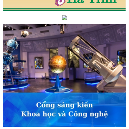
25
Đại biểu HĐND tỉnh Hà Tĩnh "hiến kế"
 Công Thương Hà Tĩnh: Công tác tham mưu
trung triển khai đề án tỉnh nông thôn mới
hất cho doanh nghiệp Hà Tĩnh
Nhiệt điện
 tỷ đồng
CĐN Công Thương Hà Tĩnh: Sơ kết
 bộ công đoàn qua các thời kỳ nhân kỷ niệm
iệt Nam.
Hà Tĩnh tích cực xây dựng nền
 hiệu quả
Đại đoàn kết toàn dân tộc - Nhân
Công điện về việc chủ động ứng phó với siêu
giới thiệu hơn 50 sản phẩm OCOP, sản phẩm
c trưng tại Hội chợ Công Thương vùng Bắc
ự khác nhau giữa công nghệ thông tin và
trực tuyến phổ cập kỹ năng số cho thành viên Tổ
n tỉnh
Dấu ấn của Tổng Bí thư Nguyễn Phú
Đảng
Hà Tĩnh đẩy mạnh phân bổ, giải ngân
ng hai con số
Bảo đảm cân đối cung cầu,
Trang trọng lễ thắp nến tri ân các anh hùng
h phát động phong trào thi đua thúc đẩy đổi
ển đổi xanh
Gỡ khó để thúc đẩy kinh doanh
rực tiếp: Lễ viếng Tổng Bí thư Nguyễn Phú
lập CĐCS Công ty cổ phần Du lịch và Thương
 giao dịch thương mại tại Lào và Thái Lan cho
g Bộ
Thông tin liên quan đến hoạt động của
an Health Quốc tế
HÀ TĨNH TỔ CHỨC BÌNH
G THÔN TIÊU BIỂU
Hà Tĩnh có 3 nhà giáo