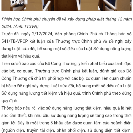
huyển đổi số
Nhiều cơ hội thu hút đầu tư, thương mại cho Doanh n
hương mại quốc tế Vietnam Expo 2023
Bộ Công Thương họp chuẩn b
MTV Vận hành hệ thống điện và thị trường điện Quốc gia
Coi côn
 giới là nhiệm vụ chính trị trọng tâm, xuyên suốt
KẾT QUẢ HOẠT 
Phiên họp Chính phủ chuyên đề về xây dựng pháp luật tháng 12 năm
 I NĂM 2023
Tổ chức các hoạt động hưởng ứng Ngày Quyền của
2024. (Ảnh: TTXVN)
m năm 2025
Chủ tịch UBND tỉnh ban hành Công điện về việc chủ độ
 ứng phó với bão số 12 và mưa lũ
Doanh nhân trẻ Việt Nam đồng 
Trước đó, ngày 2/12/2024, Văn phòng Chính Phủ có Thông báo số
 giai đoạn phát triển mới
Công ty Điện lực Hà Tĩnh tăng hiệu suất 
541/TB-VPCP kết luận của Thường trực Chính phủ về Đề nghị xây
ng mạnh mẽ chuyển đổi số
i-HaTinh đạt hơn 100.000 lượt cài đặt
nh lập mới 1.100 doanh nghiệp trong năm 2024
‘Cú hích’ lớn cho 
dựng Luật sửa đổi, bổ sung một số điều của Luật Sử dụng năng lượng
ội chợ Mùa Thu 2025
Bộ Công Thương chốt lộ trình cung ứng xăng 
tiết kiệm và hiệu quả.
/2026
VinFast và chương trình “Tự hào quê hương Hà Tĩnh”
Tổ
Trên cơ sở báo cáo của Bộ Công Thương, ý kiến phát biểu của lãnh đạo
i Chi đoàn Sở Công Thương nhiệm kỳ 2024-2027
Khai mạc Hội chợ
iệp nông thôn tiêu biểu khu vực phía Bắc năm 2022
Khai mạc Ph
các bộ, cơ quan, Thường trực Chính phủ kết luận, đánh giá cao Bộ
ng cấp Hiệp định Thương mại Tự do ASEAN-Trung Quốc (ACFTA)
L
Công Thương đã chủ trì, phối hợp với các bộ, cơ quan liên quan chuẩn
ều độ Hệ thống điện Quốc gia về Bộ Công Thương
CĐN Công Thươ
 “Tết sum vầy – Xuân chia sẻ” năm 2024 mang đến nhiều niềm vui, tì
bị hồ sơ Đề nghị xây dựng Luật sửa đổi, bổ sung một số điều của Luật
người lao động
Công bố thành lập Đảng bộ Ban Tuyên giáo và Dân
Sử dụng năng lượng tiết kiệm và hiệu quả, trình Chính phủ theo đúng
 100 sản phẩm đặc trưng của Hà Tĩnh tham gia Hội chợ mùa Thu năm
quy định.
O CHÍ VỀ HỘI NGHỊ TRỰC TUYẾN KHỐI CÔNG THƯƠNG ĐỊA PHƯƠNG 
ẨY PHÁT TRIỂN SẢN XUẤT KINH DOANH VÀ XUẤT, NHẬP KHẨU NĂM 20
Thông báo nêu rõ, việc sử dụng năng lượng tiết kiệm, hiệu quả là hết
ệm vụ trọng tâm Quý II năm 2025
Đặc sản Hà Tĩnh chinh phục ngư
sức cần thiết, khi nhu cầu sử dụng năng lượng sẽ tăng cao trong thời
i chợ Mùa thu 2025 lần thứ nhất
Hà Tĩnh thành lập Cụm công nghi
gian tới. Đây là một trong 5 khâu cần được quan tâm của ngành điện
gần 447 tỷ đồng
Tích cực, chủ động triển khai các giải pháp thúc đ
xuất và tiêu dùng bền vững, thương mại bền vững đáp ứng các chính s
(nguồn điện, truyền tải điện, phân phối điện, sử dụng điện tiết kiệm,