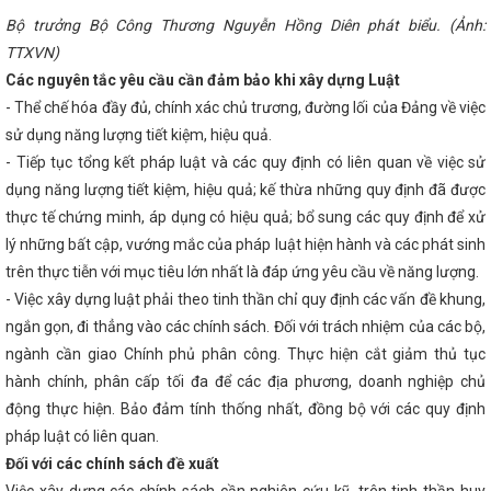
n, ổn định các nhà máy điện trong thời gian tới
Lý do dừng trình 
theo quy định cũ
Bộ trưởng Bộ Công Thương Nguyễn Hồng Diên phát biểu. (Ảnh:
Hôm nay (22/5), khai mạc Kỳ họp thứ 5, Quốc hội
BỘ CÔNG THƯƠNG LÀM VIỆC VỚI SỞ CÔNG THƯƠNG TỈNH HÀ TĨNH
TTXVN)
 tác về bảo vệ người tiêu dùng giữa Ủy ban Cạnh tranh Quốc gia và Đạ
Các nguyên tắc yêu cầu cần đảm bảo khi xây dựng Luật
ng quốc Anh và Bắc Ai-len
Diễn tập ứng phó sự cố hóa chất năm 2
 Vũng Áng II - Công ty TNHH Nhiệt điện Vũng Áng II
Nữ đoàn viên,
- Thể chế hóa đầy đủ, chính xác chủ trương, đường lối của Đảng về việc
ng Thương Hà Tĩnh tích cực hưởng ứng “Tuần lễ Áo dài” năm 2024
sử dụng năng lượng tiết kiệm, hiệu quả.
ỗ trợ ngành cơ khí Việt Nam gắn với sản xuất, lắp ráp ô tô trong nước, 
- Tiếp tục tổng kết pháp luật và các quy định có liên quan về việc sử
ng sắt Việt Nam
Bộ trưởng Nguyễn Hồng Diên giải trình, làm rõ cá
uan tâm về phát triển năng lượng tái tạo
CĐN Công Thương: Sớm
dụng năng lượng tiết kiệm, hiệu quả; kế thừa những quy định đã được
ểm tra Công đoàn cơ sở năm 2024
Đoàn công tác LĐLĐ tỉnh làm việ
thực tế chứng minh, áp dụng có hiệu quả; bổ sung các quy định để xử
ề công tác chuẩn bị đại hội nhiệm kỳ 2023-2028
Đảng ủy Sở Côn
o cờ - triển khai công tác tháng 3 năm 2024
Nhà máy Nhiệt điện
lý những bất cập, vướng mắc của pháp luật hiện hành và các phát sinh
ững tấn than đầu tiên
Giải pháp quản lý nhà nước về Thương mại t
trên thực tiễn với mục tiêu lớn nhất là đáp ứng yêu cầu về năng lượng.
n chính quyền địa phương 02 cấp trên địa bàn tỉnh Hà Tĩnh
Hội nghị
- Việc xây dựng luật phải theo tinh thần chỉ quy định các vấn đề khung,
Cuộc vận động “Người Việt Nam ưu tiên dùng hàng Việt Nam” tại huyện
Hà Tĩnh có 2 dự án quan trọng quốc gia, trọng điểm ngành năng lư
ngắn gọn, đi thẳng vào các chính sách. Đối với trách nhiệm của các bộ,
 dịch Quang Trung”
Ban Chấp hành Đảng bộ tỉnh đánh giá tình hình
ngành cần giao Chính phủ phân công. Thực hiện cắt giảm thủ tục
uất xây dựng dự án điện mặt trời đầu tiên trên kênh thủy lợi của Việt N
ường vụ Tỉnh ủy, Ban Chấp hành Đảng bộ tỉnh Hà Tĩnh họp cho ý kiến c
hành chính, phân cấp tối đa để các địa phương, doanh nghiệp chủ
i tình huống phải đảm bảo nguồn cung xăng dầu phục vụ nhu cầu thị
động thực hiện. Bảo đảm tính thống nhất, đồng bộ với các quy định
 Tĩnh phê duyệt dự án đường Xô Viết Nghệ Tĩnh kéo dài về phía Đông
pháp luật có liên quan.
c Chào cờ - triển khai công tác tháng 4 năm 2025
Kê hoạch thực
triển ngành công nghiệp môi trường Việt Nam giai đoạn 2025 - 2030 tr
Đối với các chính sách đề xuất
Bộ Công Thương Việt Nam và Bộ Công Thương Lào trao Biên bản ghi