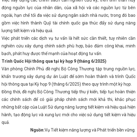
Việc xây dựng các chính sách cần nghiên cứu kỹ, trên tinh thần huy
ên kết công nghiệp
Bộ đội Biên phòng tỉnh giành giải nhất Hội thi "
 2024
động nguồn lực của nhân dân, của xã hội và các nguồn lực từ bên
Tình hình sản xuất công nghiệp tháng 7 và 7 tháng đầu năm
 13 Ủy ban hợp tác kinh tế, thương mại Việt Nam – Trung Quốc
Hà 
ngoài, hạn chế tối đa việc sử dụng ngân sách nhà nước, trong đó bao
ết nối cung - cầu giữa Thành phố Hồ Chí Minh và các tỉnh, thành phố t
gồm việc hình thành Quỹ tài chính quốc gia thúc đẩy sử dụng năng
tăng cường hợp tác với Thành phố Huế về triển khai hoạt động Khoa h
số
Ứng xử với tin giả trên môi trường mạng internet như thế nào?
lượng tiết kiệm và hiệu quả.
à Tĩnh đến người tiêu dùng
Thành phố Hà Tĩnh một thế kỷ vươn mì
Việc phát triển các dịch vụ tư vấn là hết sức cần thiết, tuy nhiên cần
ợp tác giữa TP Hồ Chí Minh với các tỉnh Bắc Trung Bộ và phía Bắc
nghiên cứu xây dựng chính sách phù hợp, bảo đảm công khai, minh
h ước đạt 8,78%, xếp thứ nhất Bắc Trung Bộ
Tập huấn kiến thức 
g nghiệp nông thôn, phổ biến văn bản pháp luật về cụm công nghiệp
bạch, phát huy được thế mạnh của hoạt động tư vấn.
 kỳ 2021-2026 thông qua 369 nghị quyết
Hà Tĩnh có 6 dự án khởi 
Trình Quốc Hội thông qua tại kỳ họp 9 (tháng 6/2025)
ng Đại hội XIV của Đảng
Kế hoạch triển khai thực hiện Nghị quyết
/10/2024 của Chính phủ; Kế hoạch số 322-KH/TU ngày 10/01/2025 củ
Văn phòng Chính Phủ đề nghị Bộ Công Thương tập trung nguồn lực,
ện Chỉ thị số 31-CT/TW ngày 19/3/2024 của Ban Bí thư Trung ương Đản
khẩn trương xây dựng dự án Luật để sớm hoàn thành và trình Quốc
ng cường sự
An toàn khi mua bán hàng hóa trong thương mại điện t
hội thông qua tại Kỳ họp 9 (tháng 6/2025) theo quy trình một kỳ họp.
dùng tiền mặt
Kỳ họp thứ 34, HĐND tỉnh: Đại biểu chất vấn về nguy 
Không để lọt vào Trung ương người giàu bất thường, nói nhiều làm ít
Đồng thời, đề nghị Bộ Công Thương tiếp thu ý kiến, tiếp tục hoàn thiện
ết tâm tạo đột phá, đưa Hà Tĩnh phát triển nhanh và bền vững giai đoạ
các chính sách để có giải pháp chính sách mới khả thi, khắc phục
 hoàn thiện cơ sở hạ tầng tại các Cụm công nghiệp trên địa bàn tỉnh H
o gỡ vướng mắc, đẩy mạnh thực hiện Đề án 06 ở Hà Tĩnh
Làm việc 
những bất cập của Luật Sử dụng năng lượng tiết kiệm và hiệu quả hiện
̀i Gòn về duy trì tuyến hàng container qua cảng Vũng Áng
DIỄN 
hành, tạo động lực và xung lực mới cho việc sử dụng tiết kiệm và hiệu
HẤT NĂM 2025 TẠI CHI NHÁNH CÔNG NGHIỆP HÓA CHẤT MỎ HÀ TĨNH
quả.
nh Chỉ thị về việc tiếp tục tăng cường công tác quản lý, kiểm soát hó
biệt và các hóa chất nguy hiểm khác trong lĩnh vực công nghiệp
Nguồn:
Vụ Tiết kiệm năng lượng và Phát triển bền vững.
g thôn Hà Tĩnh thực hiện chuyển đổi số
Chúc mừng doanh nghiệ