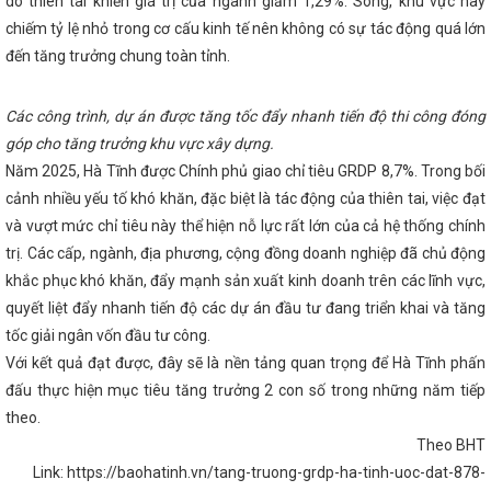
 Hà Tĩnh tại Hội chợ thương mại quốc tế Vietnam Expo 2023
do thiên tai khiến giá trị của ngành giảm 1,29%. Song, khu vực này
Bộ 
p nhận Công ty TNHH MTV Vận hành hệ thống điện và thị trường điện Q
chiếm tỷ lệ nhỏ trong cơ cấu kinh tế nên không có sự tác động quá lớn
nữ và bình đẳng giới là nhiệm vụ chính trị trọng tâm, xuyên suốt
K
đến tăng trưởng chung toàn tỉnh.
G THƯƠNG QUÝ I NĂM 2023
Tổ chức các hoạt động hưởng ứng 
dùng Việt Nam năm 2025
Chủ tịch UBND tỉnh ban hành Công điện về
các biện pháp ứng phó với bão số 12 và mưa lũ
Doanh nhân trẻ Vi
Các công trình, dự án được tăng tốc đẩy nhanh tiến độ thi công đóng
h trong giai đoạn phát triển mới
Công ty Điện lực Hà Tĩnh tăng hi
ụng mạnh mẽ chuyển đổi số
i-HaTinh đạt hơn 100.000 lượt cài đặ
góp cho tăng trưởng khu vực xây dựng.
ành lập mới 1.100 doanh nghiệp trong năm 2024
‘Cú hích’ lớn ch
Năm 2025, Hà Tĩnh được Chính phủ giao chỉ tiêu GRDP 8,7%. Trong bối
chợ Mùa Thu 2025
Bộ Công Thương chốt lộ trình cung ứng xăng E10
26
cảnh nhiều yếu tố khó khăn, đặc biệt là tác động của thiên tai, việc đạt
VinFast và chương trình “Tự hào quê hương Hà Tĩnh”
Tổ ch
i đoàn Sở Công Thương nhiệm kỳ 2024-2027
Khai mạc Hội chợ tri
và vượt mức chỉ tiêu này thể hiện nỗ lực rất lớn của cả hệ thống chính
 thôn tiêu biểu khu vực phía Bắc năm 2022
Khai mạc Phiên đàm 
trị. Các cấp, ngành, địa phương, cộng đồng doanh nghiệp đã chủ động
 định Thương mại Tự do ASEAN-Trung Quốc (ACFTA)
Lễ chuyển g
thống điện Quốc gia về Bộ Công Thương
CĐN Công Thương Hà Tĩn
khắc phục khó khăn, đẩy mạnh sản xuất kinh doanh trên các lĩnh vực,
ầy – Xuân chia sẻ” năm 2024 mang đến nhiều niềm vui, tình cảm ấm á
quyết liệt đẩy nhanh tiến độ các dự án đầu tư đang triển khai và tăng
động
Công bố thành lập Đảng bộ Ban Tuyên giáo và Dân vận Tỉnh ủy
tốc giải ngân vốn đầu tư công.
 phẩm đặc trưng của Hà Tĩnh tham gia Hội chợ mùa Thu năm 2025
 HỘI NGHỊ TRỰC TUYẾN KHỐI CÔNG THƯƠNG ĐỊA PHƯƠNG VỀ CÁC GIẢ
Với kết quả đạt được, đây sẽ là nền tảng quan trọng để Hà Tĩnh phấn
TRIỂN SẢN XUẤT KINH DOANH VÀ XUẤT, NHẬP KHẨU NĂM 2023
P
đấu thực hiện mục tiêu tăng trưởng 2 con số trong những năm tiếp
trọng tâm Quý II năm 2025
Đặc sản Hà Tĩnh chinh phục người tiê
a thu 2025 lần thứ nhất
Hà Tĩnh thành lập Cụm công nghiệp Cổng
theo.
 tỷ đồng
Tích cực, chủ động triển khai các giải pháp thúc đẩy kinh
Theo BHT
à tiêu dùng bền vững, thương mại bền vững đáp ứng các chính sách xa
Link: https://baohatinh.vn/tang-truong-grdp-ha-tinh-uoc-dat-878-
Phó Giám đốc Sở Công Thương Hà Tĩnh: Hội chợ Mùa Thu mở cơ hội