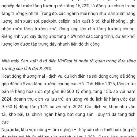
ÀNH ĐỘNG QUỐC GIA VỀ SẢN XUẤT VÀ TIÊU DÙNG BỀN VỮNG GIAI ĐO
nghiệp đạt mức tăng trưởng ước tăng 15,22%, là động lực chính trong
 kêu gọi người dân “Tiết kiệm điện thành thói quen”
Đại tiệc của 
tăng trưởng kinh tế. Trong đó, các ngành mũi nhọn như: sản xuất năng
ội Countdown lớn nhất Hà Tĩnh
Kinh tế Hà Tĩnh 3 tháng đầu năm ti
lượng, sản xuất sợi, packpin, cellpin, sản xuất ô tô, khai khoáng… ghi
Trình Quốc hội điều chỉnh cơ cấu Chính phủ nhiệm kỳ 2021-2026
ạc Hội nghị Trung ương 13 của Tổng Bí thư Tô Lâm
Thủ tướng Phạ
nhận mức tăng trưởng khá, đóng góp lớn cho tăng trưởng chung.
ốt đẹp chuyến thăm cấp Nhà nước đến Ấn Độ
Sáng nay Quốc hội ch
Riêng lĩnh vực xây dựng ước tăng 4,6% nhờ các công trình, dự án khối
 phương và họp phiên bế mạc
Vingroup thành lập công ty sản xuất
ĩnh, đầu tư 10.000 tỷ đồng
Ông Dương Tất Thắng được bầu giữ ch
lượng lớn được tập trung đẩy nhanh tiến độ thi công.
à Tĩnh
Bế mạc Hội nghị Trung ương 13
Đại hội điểm Công đoà
ển công nghiệp - Xây lắp và Thương mại Hà Tĩnh
Khai mạc Hội chợ
tế Đông Tây (EWEC) – Đà Nẵng 2024
Phiên họp thường kỳ UBND tỉn
Nhà máy Sản xuất ô tô điện VinFast là nhân tố quan trọng đưa tăng
h thành Nhà máy Bia Hà Nội - Nghệ Tĩnh công suất 100 triệu lít/năm
trưởng của tỉnh đạt 8.78%.
y, giới thiệu, quảng bá sản phẩm tại Hội chợ quốc tế Thương mại, Du lị
Hoạt động thương mại - dịch vụ, du lịch diễn ra sôi động cũng đã đóng
ế Đông Tây (EWEC) - Đà Nẵng 2024
Hội đàm giữa Bộ trưởng Nguyễ
 Cương, Bí thư Khu ủy Khu tự trị dân tộc Choang Quảng Tây, Trung Quố
góp đáng kể vào tăng trưởng chung của Hà Tĩnh. Năm 2025, tổng mức
ơng Đình Huệ kiểm tra sản xuất tại Khu kinh tế Vũng Áng
Ban Chấp
bán lẻ hàng hóa ước đạt gần 80.500 tỷ đồng, tăng 15% so với năm
công bố các quyết định về tổ chức bộ máy và cán bộ
KHAI MẠC LỚ
 AN TOÀN VẬT LIỆU NỔ CÔNG NGHIỆP NĂM 2026
Hà Tĩnh thông b
2024; doanh thu dịch vụ lưu trú, ăn uống và du lịch lữ hành ước đạt
đại hội Đảng nhiệm kỳ 2025-2030
Quy định về áp dụng, sử dụng văn
9.760 tỷ đồng tăng 14% so với năm 2024. Các dịch vụ khác như vận
ành trước khi sắp xếp
Đảng uỷ Khối CCQ&DN tỉnh tổ chức Hội thi D
tải, kho bãi, tài chính ngân hàng, bất động sản… duy trì đà tăng tích
sta Rica trở thành quốc gia thứ 73 công nhận Việt Nam là quốc gia có
 Thông tin và Truyền thông Hà Tĩnh - 20 năm một chặng đường
S
cực.
nhà đầu tư trạm sạc điện
Nâng cao chất lượng công tác tham mưu
Ngược lại, khu vực nông – lâm nghiệp – thủy sản chịu thiệt hại nặng nề
p ủy trong kỷ nguyên chuyển đổi số
Nhiều cơ hội thu hút đầu tư, 