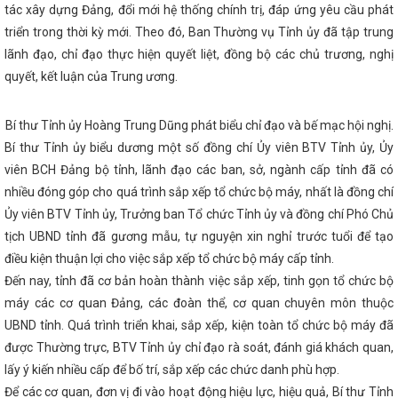
ất Hội thi "Dân vận khéo" Hà Tĩnh năm 2024
Tình hình sản xuất côn
tác xây dựng Đảng, đổi mới hệ thống chính trị, đáp ứng yêu cầu phát
g đầu năm 2026
Kỳ họp lần thứ 13 Ủy ban hợp tác kinh tế, thương mạ
triển trong thời kỳ mới. Theo đó, Ban Thường vụ Tỉnh ủy đã tập trung
c
Hà Tĩnh tham gia Hội nghị Kết nối cung - cầu giữa Thành phố Hồ
 phố trong cả nước
lãnh đạo, chỉ đạo thực hiện quyết liệt, đồng bộ các chủ trương, nghị
Hà Tĩnh tăng cường hợp tác với Thành phố Huế v
oa học công nghệ, chuyển đổi số
Ứng xử với tin giả trên môi trư
quyết, kết luận của Trung ương.
ào?
Thúc đẩy đưa đặc sản Hà Tĩnh đến người tiêu dùng
Thành
ơn mình khởi sắc
Thúc đẩy hợp tác giữa TP Hồ Chí Minh với các tỉ
Bắc
Tăng trưởng GRDP Hà Tĩnh ước đạt 8,78%, xếp thứ nhất Bắc Tr
Bí thư Tỉnh ủy Hoàng Trung Dũng phát biểu chỉ đạo và bế mạc hội nghị.
 thức công nghiệp hỗ trợ, công nghiệp nông thôn, phổ biến văn bản phá
Bí thư Tỉnh ủy biểu dương một số đồng chí Ủy viên BTV Tỉnh ủy, Ủy
HĐND tỉnh Hà Tĩnh nhiệm kỳ 2021-2026 thông qua 369 nghị quyết
hởi công, khởi động chào mừng Đại hội XIV của Đảng
Kế hoạch triể
viên BCH Đảng bộ tỉnh, lãnh đạo các ban, sở, ngành cấp tỉnh đã có
yết số 209/NQ-CP ngày 28/10/2024 của Chính phủ; Kế hoạch số 322-K
nhiều đóng góp cho quá trình sắp xếp tổ chức bộ máy, nhất là đồng chí
a Tỉnh ủy về việc thực hiện Chỉ thị số 31-CT/TW ngày 19/3/2024 của B
óa XIII về tiếp tục tăng cường sự
Ủy viên BTV Tỉnh ủy, Trưởng ban Tổ chức Tỉnh ủy và đồng chí Phó Chủ
An toàn khi mua bán hàng hóa 
 và thanh toán không dùng tiền mặt
Kỳ họp thứ 34, HĐND tỉnh: Đại
tịch UBND tỉnh đã gương mẫu, tự nguyện xin nghỉ trước tuổi để tạo
t an toàn hồ đập
Không để lọt vào Trung ương người giàu bất thườ
điều kiện thuận lợi cho việc sắp xếp tổ chức bộ máy cấp tỉnh.
ủ tịch UBND tỉnh: Quyết tâm tạo đột phá, đưa Hà Tĩnh phát triển nhanh
26 - 2030
Quan tâm hoàn thiện cơ sở hạ tầng tại các Cụm công ng
Đến nay, tỉnh đã cơ bản hoàn thành việc sắp xếp, tinh gọn tổ chức bộ
nh
Tập trung tháo gỡ vướng mắc, đẩy mạnh thực hiện Đề án 06 ở H
máy các cơ quan Đảng, các đoàn thể, cơ quan chuyên môn thuộc
 Tổng Công ty Tân cảng Sài Gòn về duy trì tuyến hàng container qua ca
UBND tỉnh. Quá trình triển khai, sắp xếp, kiện toàn tổ chức bộ máy đã
 ỨNG PHÓ SỰ CỐ HÓA CHẤT NĂM 2025 TẠI CHI NHÁNH CÔNG NGHIỆP
Bộ Công Thương ban hành Chỉ thị về việc tiếp tục tăng cường côn
được Thường trực, BTV Tỉnh ủy chỉ đạo rà soát, đánh giá khách quan,
 hóa chất cần kiểm soát đặc biệt và các hóa chất nguy hiểm khác trong
lấy ý kiến nhiều cấp để bố trí, sắp xếp các chức danh phù hợp.
Hỗ trợ cơ sở công nghiệp nông thôn Hà Tĩnh thực hiện chuyển đổi số
p nhân Ngày Doanh nhân Việt Nam (13/10)
Bộ trưởng Bộ Công T
Để các cơ quan, đơn vị đi vào hoạt động hiệu lực, hiệu quả, Bí thư Tỉnh