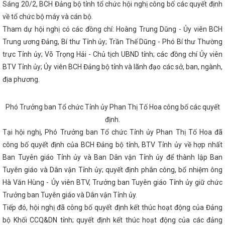
Sáng 20/2, BCH Đảng bộ tỉnh tổ chức hội nghị công bố các quyết định
TRIỂN KHAI CHƯƠNG TRÌNH HÀNH ĐỘNG QUỐC GIA VỀ SẢN XUẤT VÀ T
về tổ chức bộ máy và cán bộ.
AI ĐOẠN 2026 - 2030
Hà Tĩnh kêu gọi người dân “Tiết kiệm điện 
c của âm thanh, ánh sáng - Đêm hội Countdown lớn nhất Hà Tĩnh
Ki
Tham dự hội nghị có các đồng chí: Hoàng Trung Dũng - Ủy viên BCH
ăm tiếp tục xu hướng phục hồi
Trình Quốc hội điều chỉnh cơ cấu C
Trung ương Đảng, Bí thư Tỉnh ủy; Trần Thế Dũng - Phó Bí thư Thường
26
Toàn văn phát biểu khai mạc Hội nghị Trung ương 13 của Tổng 
g Phạm Minh Chính kết thúc tốt đẹp chuyến thăm cấp Nhà nước đến Ấ
trực Tỉnh ủy; Võ Trọng Hải - Chủ tịch UBND tỉnh; các đồng chí Ủy viên
 chốt mô hình chính quyền địa phương và họp phiên bế mạc
Ving
BTV Tỉnh ủy; Ủy viên BCH Đảng bộ tỉnh và lãnh đạo các sở, ban, ngành,
ản xuất thép VinMetal tại Hà Tĩnh, đầu tư 10.000 tỷ đồng
Ông Dươn
địa phương.
ữ chức Phó Chủ tịch UBND tỉnh Hà Tĩnh
Bế mạc Hội nghị Trung ư
Công đoàn Công ty cổ phần Phát triển công nghiệp - Xây lắp và Thươn
 Hội chợ Quốc tế Hàng lang kinh tế Đông Tây (EWEC) – Đà Nẵng 2024
Phó Trưởng ban Tổ chức Tỉnh ủy Phan Thị Tố Hoa công bố các quyết
D tỉnh tháng 9/2025
Khánh thành Nhà máy Bia Hà Nội - Nghệ Tĩnh
năm
Hà Tĩnh tham gia trưng bày, giới thiệu, quảng bá sản phẩm tại 
định.
, Du lịch và Đầu tư Hành lang kinh tế Đông Tây (EWEC) - Đà Nẵng 202
Tại hội nghị, Phó Trưởng ban Tổ chức Tỉnh ủy Phan Thị Tố Hoa đã
 Nguyễn Hồng Diên và đồng chí Trần Cương, Bí thư Khu ủy Khu tự trị 
, Trung Quốc
Chủ tịch Quốc hội Vương Đình Huệ kiểm tra sản xuất 
công bố quyết định của BCH Đảng bộ tỉnh, BTV Tỉnh ủy về hợp nhất
Ban Chấp hành Đảng bộ tỉnh Hà Tĩnh công bố các quyết định về tổ 
Ban Tuyên giáo Tỉnh ủy và Ban Dân vận Tỉnh ủy để thành lập Ban
KHAI MẠC LỚP HUẤN LUYỆN KỸ THUẬT AN TOÀN VẬT LIỆU NỔ CÔNG 
Tuyên giáo và Dân vận Tỉnh ủy; quyết định phân công, bổ nhiệm ông
Tĩnh thông báo điều chỉnh thời gian đại hội Đảng nhiệm kỳ 2025-2030
ử dụng văn bản, giấy tờ đã được ban hành trước khi sắp xếp
Đảng 
Hà Văn Hùng - Ủy viên BTV, Trưởng ban Tuyên giáo Tỉnh ủy giữ chức
ức Hội thi Dân vận khéo năm 2024
Costa Rica trở thành quốc gia t
Trưởng ban Tuyên giáo và Dân vận Tỉnh ủy.
 là quốc gia có nền kinh tế thị trường
Sở Thông tin và Truyền th
t chặng đường
Tiếp đó, hội nghị đã công bố quyết định kết thúc hoạt động của Đảng
Sớm có chính sách ưu đãi cho nhà đầu tư trạm sạc
ng công tác tham mưu, phục vụ của văn phòng cấp ủy trong kỷ nguyê
bộ Khối CCQ&DN tỉnh; quyết định kết thúc hoạt động của các đảng