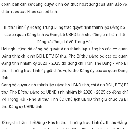
ơ hội thu hút đầu tư, thương mại cho Doanh nghiệp Hà Tĩnh tại Hội ch
đoàn, ban cán sự đảng; quyết định kết thúc hoạt động của Ban Bảo vệ,
am Expo 2023
Bộ Công Thương họp chuẩn bị tiếp nhận Công ty T
điện và thị trường điện Quốc gia
Coi công tác phụ nữ và bình đẳng
chăm sóc sức khỏe cán bộ tỉnh.
 trọng tâm, xuyên suốt
KẾT QUẢ HOẠT ĐỘNG CÔNG THƯƠNG QUÝ I
các hoạt động hưởng ứng Ngày Quyền của người tiêu dùng Việt Nam
 tỉnh ban hành Công điện về việc chủ động triển khai các biện pháp ứn
Bí thư Tỉnh ủy Hoàng Trung Dũng trao quyết định thành lập Đảng bộ
lũ
Doanh nhân trẻ Việt Nam đồng hành cùng Hà Tĩnh trong giai đo
các cơ quan Đảng tỉnh và Đảng bộ UBND tỉnh cho đồng chí Trần Thế
 ty Điện lực Hà Tĩnh tăng hiệu suất kinh doanh nhờ ứng dụng mạnh m
h đạt hơn 100.000 lượt cài đặt
Dũng và đồng chí Võ Trọng Hải.
Hà Tĩnh phấn đấu thành lập mới 1.
 2024
‘Cú hích’ lớn cho thương hiệu Hà Tĩnh tại Hội chợ Mùa Thu 2
Hội nghị cũng đã công bố quyết định thành lập Đảng bộ các cơ quan
t lộ trình cung ứng xăng E10 trên toàn quốc từ 01/6/2026
VinFas
Đảng tỉnh; chỉ định BCH, BTV, Bí thư, Phó Bí thư Đảng bộ các cơ quan
hào quê hương Hà Tĩnh”
Tổ chức thành công Đại hội Chi đoàn Sở 
2024-2027
Khai mạc Hội chợ triển lãm hàng công nghiệp nông thô
Đảng tỉnh nhiệm kỳ 2020 - 2025 do đồng chí Trần Thế Dũng - Phó Bí
 Bắc năm 2022
Khai mạc Phiên đàm phán lần thứ 8 nâng cấp Hiệp 
thư Thường trực Tỉnh ủy giữ chức vụ Bí thư Đảng ủy các cơ quan Đảng
 ASEAN-Trung Quốc (ACFTA)
Lễ chuyển giao Trung tâm Điều độ 
tỉnh.
 Bộ Công Thương
CĐN Công Thương Hà Tĩnh: Chương trình “Tết su
 2024 mang đến nhiều niềm vui, tình cảm ấm áp cho đoàn viên, người
Công bố quyết định thành lập Đảng bộ UBND tỉnh; chỉ định BCH, BTV, Bí
 lập Đảng bộ Ban Tuyên giáo và Dân vận Tỉnh ủy Hà Tĩnh
Gần 100 
thư, Phó Bí thư Đảng bộ UBND tỉnh nhiệm kỳ 2020 - 2025 do đồng chí
a Hà Tĩnh tham gia Hội chợ mùa Thu năm 2025
THÔNG CÁO BÁO 
UYẾN KHỐI CÔNG THƯƠNG ĐỊA PHƯƠNG VỀ CÁC GIẢI PHÁP THÚC ĐẨY 
Võ Trọng Hải - Phó Bí thư Tỉnh ủy, Chủ tịch UBND tỉnh giữ chức vụ Bí
KINH DOANH VÀ XUẤT, NHẬP KHẨU NĂM 2023
Phương hướng, nhiệ
thư Đảng ủy UBND tỉnh.
năm 2025
Đặc sản Hà Tĩnh chinh phục người tiêu dùng Thủ đô tại H
hứ nhất
Hà Tĩnh thành lập Cụm công nghiệp Cổng Khánh 3, tổng v
ch cực, chủ động triển khai các giải pháp thúc đẩy kinh tế tuần hoàn, 
Đồng chí Trần Thế Dũng - Phó Bí thư Thường trực Tỉnh ủy, Bí thư Đảng
vững, thương mại bền vững đáp ứng các chính sách xanh của Liên min