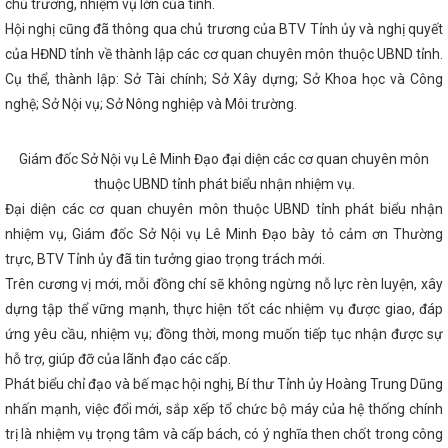
chủ trương, nhiệm vụ lớn của tỉnh.
i gian tới
Lý do dừng trình đề án sắp xếp huyện, xã theo quy định
ai mạc Kỳ họp thứ 5, Quốc hội khóa XV
TỔ CÔNG TÁC BỘ CÔNG 
Hội nghị cũng đã thông qua chủ trương của BTV Tỉnh ủy và nghị quyết
 CÔNG THƯƠNG TỈNH HÀ TĨNH
Lễ ký kết Bản ghi nhớ hợp tác về bảo
của HĐND tỉnh về thành lập các cơ quan chuyên môn thuộc UBND tỉnh.
ban Cạnh tranh Quốc gia và Đại sứ quán Liên hiệp Vương quốc Anh và 
ng phó sự cố hóa chất năm 2025 tại nhà máy nhiệt điện Vũng Áng II - 
Cụ thể, thành lập: Sở Tài chính; Sở Xây dựng; Sở Khoa học và Công
ũng Áng II
Nữ đoàn viên, người lao động ngành Công Thương Hà T
nghệ; Sở Nội vụ; Sở Nông nghiệp và Môi trường.
ần lễ Áo dài” năm 2024
Phát triển công nghiệp hỗ trợ ngành cơ kh
ất, lắp ráp ô tô trong nước, phát triển hệ thống đường sắt Việt Nam
 Diên giải trình, làm rõ các vấn đề Đại biểu Quốc hội quan tâm về phá
Giám đốc Sở Nội vụ Lê Minh Đạo đại diện các cơ quan chuyên môn
CĐN Công Thương: Sớm hoàn thành kế hoạch kiểm tra Công đoàn
thuộc UBND tỉnh phát biểu nhận nhiệm vụ.
n công tác LĐLĐ tỉnh làm việc với CĐN Công Thương về công tác chuẩn
-2028
Đảng ủy Sở Công Thương tổ chức Chào cờ - triển khai công 
Đại diện các cơ quan chuyên môn thuộc UBND tỉnh phát biểu nhận
à máy Nhiệt điện Vũng Áng 2 tiếp nhận những tấn than đầu tiên
G
nhiệm vụ, Giám đốc Sở Nội vụ Lê Minh Đạo bày tỏ cảm ơn Thường
ề Thương mại trong điều kiện thực hiện chính quyền địa phương 02 cấ
nh
Hội nghị tập huấn tuyên truyền Cuộc vận động “Người Việt Nam 
trực, BTV Tỉnh ủy đã tin tưởng giao trọng trách mới.
m” tại huyện Nghi Xuân năm 2023
Hà Tĩnh có 2 dự án quan trọng 
Trên cương vị mới, mỗi đồng chí sẽ không ngừng nỗ lực rèn luyện, xây
 năng lượng
Hà Tĩnh với “Chiến dịch Quang Trung”
Ban Chấp 
dựng tập thể vững mạnh, thực hiện tốt các nhiệm vụ được giao, đáp
giá tình hình KT - XH năm 2025
Đề xuất xây dựng dự án điện mặt t
 lợi của Việt Nam tại Hà Tĩnh
Ban Thường vụ Tỉnh ủy, Ban Chấp hà
ứng yêu cầu, nhiệm vụ; đồng thời, mong muốn tiếp tục nhận được sự
p cho ý kiến các nội dung
Trong mọi tình huống phải đảm bảo ng
hỗ trợ, giúp đỡ của lãnh đạo các cấp.
nhu cầu thị trường trong nước
Hà Tĩnh phê duyệt dự án đường Xô 
hía Đông
Sở Công Thương tổ chức Chào cờ - triển khai công tác th
Phát biểu chỉ đạo và bế mạc hội nghị, Bí thư Tỉnh ủy Hoàng Trung Dũng
 thực hiện chương trình phát triển ngành công nghiệp môi trường Vi
nhấn mạnh, việc đổi mới, sắp xếp tổ chức bộ máy của hệ thống chính
030 trên địa bàn tỉnh Hà Tĩnh
Bộ Công Thương Việt Nam và Bộ Cô
trị là nhiệm vụ trọng tâm và cấp bách, có ý nghĩa then chốt trong công
ên bản ghi nhớ về phát triển chuỗi liên kết công nghiệp
Bộ đội Bi