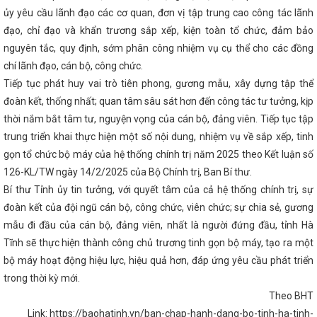
hán Chính phủ về Thương mại với Hoa Kỳ Nguyễn Hồng Diên tiếp Ngà
ủy yêu cầu lãnh đạo các cơ quan, đơn vị tập trung cao công tác lãnh
ặc mệnh toàn quyền Hợp chúng quốc Hoa Kỳ tại Việt Nam
Hà Tĩnh
đạo, chỉ đạo và khẩn trương sắp xếp, kiện toàn tổ chức, đảm bảo
024
Tập trung chỉ đạo, phấn đấu đạt và vượt các chỉ tiêu năm 202
 trưởng Nguyễn Hoàng Long trong khuôn khổ chuyến thăm cấp nhà n
nguyên tắc, quy định, sớm phân công nhiệm vụ cụ thể cho các đồng
a Tổng Bí thư Tô Lâm
Hôm nay Quốc hội thảo luận về phát triển tr
chí lãnh đạo, cán bộ, công chức.
ó 9 sản phẩm đạt Ocop 4 sao năm 2025
Hội nghị kiểm điểm tập th
ng vụ Đảng ủy UBND tỉnh
Hà Tĩnh hoàn thành sơ kết giữa nhiệm kỳ
Tiếp tục phát huy vai trò tiên phong, gương mẫu, xây dựng tập thể
n và tương đương
“Thương hiệu Quốc gia Việt Nam - Nâng tầm giá t
đoàn kết, thống nhất; quan tâm sâu sát hơn đến công tác tư tưởng, kịp
o ngày Thương hiệu Quốc gia năm 2024
Công đoàn ngành Công Th
thời nắm bắt tâm tư, nguyện vọng của cán bộ, đảng viên. Tiếp tục tập
ó Chủ tịch Công đoàn ngành
Hội nghị tổng kết công tác năm 2025,
6 của Đảng bộ Bộ Công Thương
Bộ Công Thương đề xuất các giải
trung triển khai thực hiện một số nội dung, nhiệm vụ về sắp xếp, tinh
đảm bảo cung ứng điện và xăng dầu cho phát triển kinh tế xã hội
gọn tổ chức bộ máy của hệ thống chính trị năm 2025 theo Kết luận số
 thắng lợi các quyết sách chiến lược của Đảng
Gỡ khó cho doanh 
khẩu qua thương mại điện tử xuyên biên giới
126-KL/TW ngày 14/2/2025 của Bộ Chính trị, Ban Bí thư.
Hà Tĩnh tổ chức trang
gày sinh Đại thi hào Nguyễn Du
CĐN Công Thương Hà Tĩnh tổ ch
Bí thư Tỉnh ủy tin tưởng, với quyết tâm của cả hệ thống chính trị, sự
shop Trang điểm “Đánh thức vẻ đẹp chính mình” nhân ngày Phụ nữ Vi
đoàn kết của đội ngũ cán bộ, công chức, viên chức; sự chia sẻ, gương
xây dựng, chiến đấu và trưởng thành của Quân đội Nhân dân Việt Na
kết quả hoạt động quý I, triển khai nhiệm vụ quý II và hoạt động Thán
mẫu đi đầu của cán bộ, đảng viên, nhất là người đứng đầu, tỉnh Hà
THÔNG BÁO TỔ CHỨC LỄ HỘI CAM VÀ CÁC SẢN PHẨM HÀ TĨNH NĂM
Tĩnh sẽ thực hiện thành công chủ trương tinh gọn bộ máy, tạo ra một
số sản xuất công nghiệp Hà Tĩnh tăng 8% trong năm 2026
CHÀO 
bộ máy hoạt động hiệu lực, hiệu quả hơn, đáp ứng yêu cầu phát triển
 THỐNG NGÀNH CÔNG THƯƠNG (14/5/1951 – 14/5/2025)
Chủ tị
trí việc làm để cải cách tiền lương từ 1/7
Sôi nổi các hoạt động k
trong thời kỳ mới.
Nam 20/10 tại các CĐCS
Hội nghị tập huấn xây dựng thương hiệu, 
Theo BHT
ệp nông thôn; chuyển đổi số và phổ biến chính sách về phát triển c
àn Vingroup hỗ trợ Hà Tĩnh 15 xe cứu thương với trang thiết bị hiện đạ
Link: https://baohatinh.vn/ban-chap-hanh-dang-bo-tinh-ha-tinh-