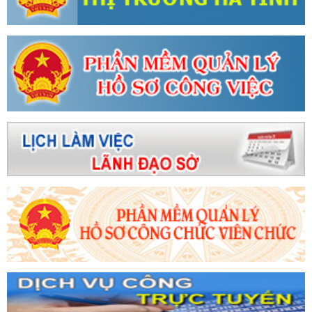
nh tổ chức trọng thể Lễ kỷ niệm 120
Công đoàn ngành Công thương Hà
 Công Thương - Một nhiệm kỳ nhiều
ến thương mại kết nối giao thương tại
Điện Biên năm 2024
Sở Công
ạng mục đỡ đầu nông thôn mới
 ương Đảng khóa XIV
Bí thư Tỉnh
iên Ban Chấp hành Trung ương Đảng
n bế mạc, Ban Chấp hành Trung ương
ứ nhất.
Kiểm tra an toàn tại Tổng
Sở Công Thương tổ chức Chào cờ -
Hà Tĩnh tham gia Chương trình đoàn
ao dịch mua hàng với các địa phương
à Tĩnh triển khai hướng dẫn quản trị
 chính và Hệ thống quản lý văn bản chỉ
 Phạm Minh Chính tham quan gian
ng đoàn Công ty CP Cảng Quốc tế
áng hành động ATVSLĐ năm 2024
 số nội dung liên quan tổ chức đảng,
rước những website giả mạo cơ quan
êm một cụm công nghiệp rộng hơn 30
g bố các quyết định luân chuyển,
g Nguyễn Hồng Diên gửi thư chúc
 của ngành Công Thương Việt Nam
vực Bắc Trung Bộ
Hội nghị ngành