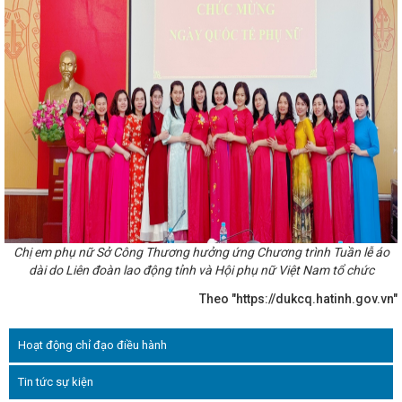
ệm với quy mô 40ha, vốn đầu tư hơn
với Báo Nhân dân tổ chức Lễ khai
a Việt Nam
Thúc đẩy hành chính
ông trực tuyến
Sau năm 2025,
ổ sức khoẻ điện tử trên ứng dụng
tích cực khi kết thúc vòng đàm phán
g mại đối ứng
Hội nghị Hội đồng
ám sát 5 nhóm vấn đề theo chỉ đạo
Kết nối tiêu thụ, đưa sản phẩm Hà
ạo động lực phát triển nhanh và bền
ông nghiệp thứ 3 trong năm 2025
t động hợp tác đào tạo và phát triển
ành Công Thương
Sở Công Thương
A T2 Trạm 110kV Nghi Xuân
Ông
 đoàn ngành Công Thương Hà Tĩnh
Chị em phụ nữ Sở Công Thương hưởng ứng Chương trình Tuần lễ áo
công Đại hội Chi bộ điểm
Chủ tịch
dài do Liên đoàn lao động tỉnh và Hội phụ nữ Việt Nam tổ chức
a đình chính sách ở Hương Sơn
ập khi bỏ cấp huyện
Vốn đầu tư
Theo "https://dukcq.hatinh.gov.vn"
ao
Thủ tướng phê duyệt Quy
ầm nhìn đến năm 2050
Chủ tịch
 thư, Chủ tịch nước Trung Quốc Tập
Hoạt động chỉ đạo điều hành
nh: Phong trào công nhân, viên chức,
 đạt nhiều kết quả nổi bật
Sở
Tin tức sự kiện
 công tác tháng 6 năm 2025
 tục hành chính của Hà Tĩnh
Sở