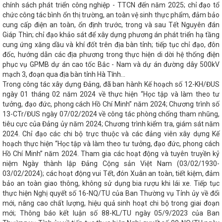
 tại Khu kinh tế Vũng Áng
Ban
chính sách phát triển công nghiệp - TTCN đến năm 2025; chỉ đạo tổ
ác quyết định về tổ chức bộ máy và
chức công tác bình ổn thị trường, an toàn vệ sinh thực phẩm, đảm bảo
Ỹ THUẬT AN TOÀN VẬT LIỆU NỔ CÔNG
cung cấp điện an toàn, ổn định trước, trong và sau Tết Nguyên đán
điều chỉnh thời gian đại hội Đảng
Giáp Thìn; chỉ đạo khảo sát để xây dựng phương án phát triển hạ tầng
ụng, sử dụng văn bản, giấy tờ đã được
cung ứng xăng dầu và khí đốt trên địa bàn tỉnh; tiếp tục chỉ đạo, đôn
ối CCQ&DN tỉnh tổ chức Hội thi Dân
ành quốc gia thứ 73 công nhận Việt
đốc, hướng dẫn các địa phương trong thực hiện di dời hệ thống điện
Sở Thông tin và Truyền thông Hà
phục vụ GPMB dự án cao tốc Bắc - Nam và dự án đường dây 500kV
có chính sách ưu đãi cho nhà đầu tư
mạch 3, đoạn qua địa bàn tỉnh Hà Tĩnh...
ông tác tham mưu, phục vụ của văn
Trong công tác xây dựng Đảng, đã ban hành Kế hoạch số 12-KH/ĐUS
 số
Nhiều cơ hội thu hút đầu tư,
ngày 01 tháng 02 năm 2024 về thực hiện “Học tập và làm theo tư
Hội chợ thương mại quốc tế Vietnam
tưởng, đạo đức, phong cách Hồ Chí Minh” năm 2024; Chương trình số
 bị tiếp nhận Công ty TNHH MTV Vận
13-CTr/ĐUS ngày 07/02/2024 về công tác phòng chống tham nhũng,
c gia
Coi công tác phụ nữ và bình
tiêu cực của Đảng ủy năm 2024; Chương trình kiểm tra, giám sát năm
 xuyên suốt
KẾT QUẢ HOẠT ĐỘNG
2024. Chỉ đạo các chi bộ trực thuộc và các đảng viên xây dựng Kế
hức các hoạt động hưởng ứng Ngày
 2025
Chủ tịch UBND tỉnh ban
hoạch thực hiện “Học tập và làm theo tư tưởng, đạo đức, phong cách
i các biện pháp ứng phó với bão số 12
Hồ Chí Minh” năm 2024. Tham gia các hoạt động và tuyên truyền kỷ
ng hành cùng Hà Tĩnh trong giai
niệm Ngày thành lập Đảng Cộng sản Việt Nam (03/02/1930-
Hà Tĩnh tăng hiệu suất kinh doanh nhờ
03/02/2024); các hoạt động vui Tết, đón Xuân an toàn, tiết kiệm, đảm
aTinh đạt hơn 100.000 lượt cài đặt
bảo an toàn giao thông, không sử dụng bia rượu khi lái xe. Tiếp tục
0 doanh nghiệp trong năm 2024
thực hiện Nghị quyết số 16-NQ/TU của Ban Thường vụ Tỉnh ủy về đổi
 Hội chợ Mùa Thu 2025
Bộ Công
mới, nâng cao chất lượng, hiệu quả sinh hoạt chi bộ trong giai đoạn
rên toàn quốc từ 01/6/2026
mới; Thông báo kết luận số 88-KL/TU ngày 05/9/2023 của Ban
g Hà Tĩnh”
Tổ chức thành công