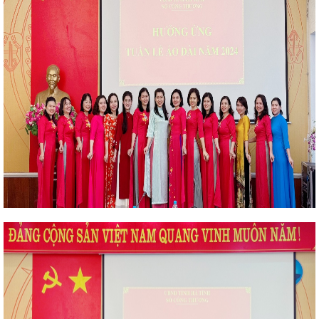
 trọng Lễ Kỷ niệm 260 năm Ngày sinh
g Hà Tĩnh tổ chức chương trình
hính mình” nhân ngày Phụ nữ Việt
ấu và trưởng thành của Quân đội Nhân
ết quả hoạt động quý I, triển khai
 nhân năm 2024
THÔNG BÁO TỔ
TĨNH NĂM 2024
Phấn đấu chỉ số
ong năm 2026
CHÀO MỪNG 74
HƯƠNG (14/5/1951 – 14/5/2025)
iệc làm để cải cách tiền lương từ 1/7
Phụ nữ Việt Nam 20/10 tại các CĐCS
iệu, nhãn hiệu sản phẩm công nghiệp
h sách về phát triển công nghiệp
 thương với trang thiết bị hiện đại
trước Quốc hội về dự thảo Luật Điện
ổng Bí thư Tô Lâm tại Hội nghị toàn
66 và Nghị quyết số 68
Cơ hội hợp
 kết nối giao thương giữa doanh
ệt Nam với doanh nghiệp xuất, nhập
ái Lan
Công điện ứng phó với
h bão
Thông tư số 24/2025/TT-BCT
ơng quy định về lập và phê duyệt kế
ng sản
Tập trung hoàn thành mục
hính, điều kiện kinh doanh
Nhận
AI đã “rất thật” ở Hà Tĩnh
Hà