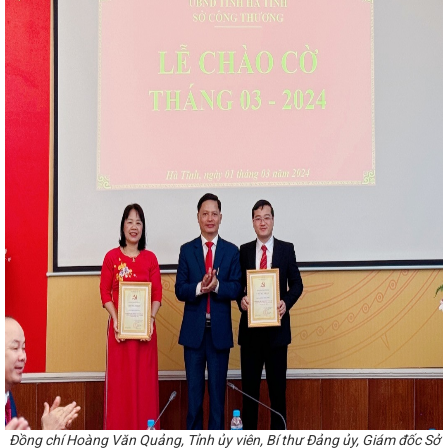
những tháng cuối năm
Tình hình thị
2024
Sơ kết giữa nhiệm kỳ thực
ương lần thứ III, nhiệm kỳ 2020 -
RẠNG CỤC QUẢN LÝ THỊ TRƯỜNG TỪ
 CHI CỤC QUẢN LÝ THỊ TRƯỜNG
rực tuyến đánh giá tình hình sản xuất
yên đán năm 2024
Quy định xử
a chất và vật liệu nổ công nghiệp
Nam ưu tiên dùng hàng Việt Nam”
ọng, dự thảo Chương trình hành động
lần thứ XX
Đại hội Hội Hữu nghị
, nhiệm kỳ 2023-2028
Hội chợ
2025 diễn ra từ 19/11
Hà Tĩnh
hẩm đặc trưng, tiêu biểu tại Hội nghị
Tây Nguyên tổ chức tại thành phố Đà
 TNHH Công nghệ bảo vệ môi trường
chuyền hơi chào mừng chào mừng Đại
 khai Chiến lược phát triển năng lượng
m nhìn đến năm 2050
Tổng Bí thư,
a Kỳ Joe Biden
THỰC TRẠNG VÀ
 BIẾN GỖ TRÊN ĐỊA BÀN TỈNH HÀ
hành an toàn, ổn định các nhà máy
nh đề án sắp xếp huyện, xã theo quy
họp thứ 5, Quốc hội khóa XV
TỔ
ỚI SỞ CÔNG THƯƠNG TỈNH HÀ TĨNH
Đồng chí Hoàng Văn Quảng, Tỉnh ủy viên, Bí thư Đảng ủy, Giám đốc Sở