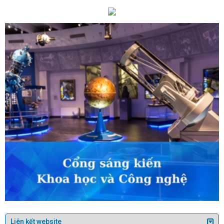
ch và Tết Nguyên đán Quý Mão 2023
ng nóng (Theo Đài Phát thanh và
rương thành lập thành phố Kỳ Anh và
ắp ra mắt ứng dụng i-HaTinh: Thiết
h bạch, lấy người dân làm trung tâm
- NHỮNG KẾT QUẢ NỔI BẬT NĂM
ồn, phát huy giá trị di sản dân ca Ví,
ông bố quyết định công nhận CĐCS
Hiếu
Thứ trưởng Nguyễn Hoàng
Tình hình sản xuất công nghiệp
gành Công Thương Hà Tĩnh đóng góp
sức phát triển Logistic và xuất khẩu
à Tĩnh)
Hòa chung không khí
y (5/3), 1.690 công dân ưu tú Hà Tĩnh
Công an nhân dân.
Ủy viên Trung
ơng Lê Mạnh Hùng ứng cử đại biểu
NGHỊ GIỮA LÃNH ĐẠO BỘ CÔNG
 CÁC TỈNH, THÀNH PHỐ, TRỰC
ự kiện nổi bật ngành Công Thương
u, quảng bá, kết nối xúc tiến thương
hịp cầu Xuyên Á - Quảng Trị năm 2024
 các nhà cung cấp khu vực Bắc Trung
Tập trung nguồn lực trình Quốc hội
ều của Luật Sử dụng năng lượng tiết
 Tĩnh phát động thi trực tuyến tìm