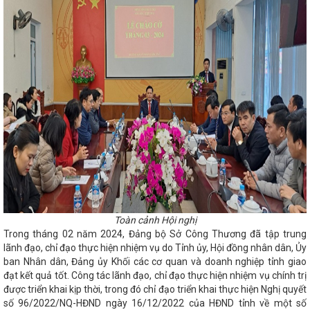
nh)
Tôn vinh 108 sản phẩm CNNT
ản sắc, nâng tầm giá trị hàng Việt
 Tĩnh
Hợp tác phát triển KT-XH
 tỉnh phía Bắc, Bắc Trung Bộ
10
VinFast khai trương đại lý xe tại Hà
RÌNH HÀNH ĐỘNG QUỐC GIA VỀ SẢN
2026 - 2030
Hà Tĩnh kêu gọi
”
Đại tiệc của âm thanh, ánh sáng
Kinh tế Hà Tĩnh 3 tháng đầu năm tiếp
 điều chỉnh cơ cấu Chính phủ nhiệm kỳ
ạc Hội nghị Trung ương 13 của Tổng
ính kết thúc tốt đẹp chuyến thăm cấp
i chốt mô hình chính quyền địa
 thành lập công ty sản xuất thép
g
Ông Dương Tất Thắng được bầu
Bế mạc Hội nghị Trung ương 13
ần Phát triển công nghiệp - Xây lắp
Toàn cảnh Hội nghị
chợ Quốc tế Hàng lang kinh tế Đông
Trong tháng 02 năm 2024, Đảng bộ Sở Công Thương đã tập trung
 thường kỳ UBND tỉnh tháng 9/2025
lãnh đạo, chỉ đạo thực hiện nhiệm vụ do Tỉnh ủy, Hội đồng nhân dân, Ủy
ệ Tĩnh công suất 100 triệu lít/năm
u, quảng bá sản phẩm tại Hội chợ quốc
ban Nhân dân, Đảng ủy Khối các cơ quan và doanh nghiệp tỉnh giao
g kinh tế Đông Tây (EWEC) - Đà Nẵng
đạt kết quả tốt. Công tác lãnh đạo, chỉ đạo thực hiện nhiệm vụ chính trị
 Hồng Diên và đồng chí Trần Cương,
được triển khai kịp thời, trong đó chỉ đạo triển khai thực hiện Nghị quyết
uảng Tây, Trung Quốc
Chủ tịch
số 96/2022/NQ-HĐND ngày 16/12/2022 của HĐND tỉnh về một số