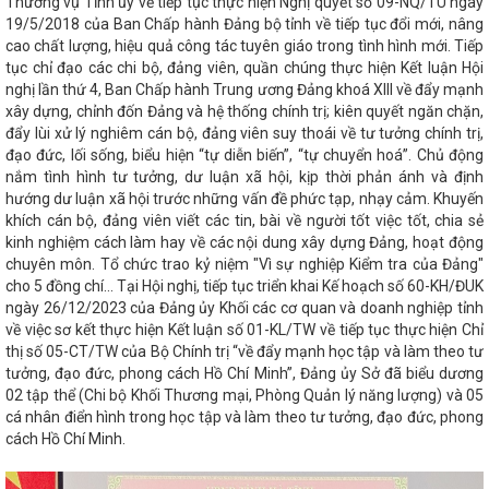
Thường vụ Tỉnh ủy về tiếp tục thực hiện Nghị quyết số 09-NQ/TU ngày
kỳ 2024-2027
Khai mạc Hội chợ
u biểu khu vực phía Bắc năm 2022
19/5/2018 của Ban Chấp hành Đảng bộ tỉnh về tiếp tục đổi mới, nâng
cấp Hiệp định Thương mại Tự do
cao chất lượng, hiệu quả công tác tuyên giáo trong tình hình mới. Tiếp
n giao Trung tâm Điều độ Hệ thống
tục chỉ đạo các chi bộ, đảng viên, quần chúng thực hiện Kết luận Hội
N Công Thương Hà Tĩnh: Chương trình
nghị lần thứ 4, Ban Chấp hành Trung ương Đảng khoá XIII về đẩy mạnh
ang đến nhiều niềm vui, tình cảm ấm
xây dựng, chỉnh đốn Đảng và hệ thống chính trị; kiên quyết ngăn chặn,
g bố thành lập Đảng bộ Ban Tuyên
đẩy lùi xử lý nghiêm cán bộ, đảng viên suy thoái về tư tưởng chính trị,
00 sản phẩm đặc trưng của Hà Tĩnh
đạo đức, lối sống, biểu hiện “tự diễn biến”, “tự chuyển hoá”. Chủ động
THÔNG CÁO BÁO CHÍ VỀ HỘI NGHỊ
nắm tình hình tư tưởng, dư luận xã hội, kịp thời phản ánh và định
ƠNG VỀ CÁC GIẢI PHÁP THÚC ĐẨY
hướng dư luận xã hội trước những vấn đề phức tạp, nhạy cảm. Khuyến
UẤT, NHẬP KHẨU NĂM 2023
I năm 2025
Đặc sản Hà Tĩnh chinh
khích cán bộ, đảng viên viết các tin, bài về người tốt việc tốt, chia sẻ
ùa thu 2025 lần thứ nhất
Hà Tĩnh
kinh nghiệm cách làm hay về các nội dung xây dựng Đảng, hoạt động
tổng vốn gần 447 tỷ đồng
Tích
chuyên môn. Tổ chức trao kỷ niệm "Vì sự nghiệp Kiểm tra của Đảng"
 đẩy kinh tế tuần hoàn, sản xuất và
cho 5 đồng chí... Tại Hội nghị, tiếp tục triển khai Kế hoạch số 60-KH/ĐUK
 đáp ứng các chính sách xanh của
ngày 26/12/2023 của Đảng ủy Khối các cơ quan và doanh nghiệp tỉnh
Công Thương Hà Tĩnh: Hội chợ Mùa
về việc sơ kết thực hiện Kết luận số 01-KL/TW về tiếp tục thực hiện Chỉ
đoàn ngành Công Thương: Kiểm tra
thị số 05-CT/TW của Bộ Chính trị “về đẩy mạnh học tập và làm theo tư
uộc
Trao 21 giải Cuộc thi trực
tưởng, đạo đức, phong cách Hồ Chí Minh”, Đảng ủy Sở đã biểu dương
 Công Thương
Nghị định của Chính
02 tập thể (Chi bộ Khối Thương mại, Phòng Quản lý năng lượng) và 05
ực thi hành kể từ ngày 01/8/2024
OCOP Hà Tĩnh
CĐN Công Thương:
cá nhân điển hình trong học tập và làm theo tư tưởng, đạo đức, phong
Tăng cường kết nối cung cầu tiêu
cách Hồ Chí Minh.
yền hình Hà Tĩnh)
Khởi công 2 dự
ền núi Hà Tĩnh
Tập trung cao cho