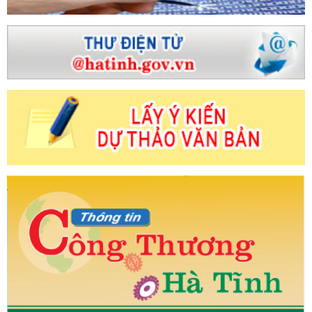
nh gọn bộ máy các cơ quan của Quốc
ăm và chúc Tết Đảng bộ, Chính
riển khai các nhiệm vụ cấp bách về
h triển khai đồng bộ nhiệm vụ, giải
tươi, an toàn, lành mạnh, tiết kiệm.
 CHÍNH TRÊN LĨNH VỰC CÔNG
ông Thương và CĐCT Hà Tĩnh nhân kỷ
 Thương Việt Nam
Công ty Điện
hoàn thành toàn diện kế hoạch năm
c đẩy kết nối hợp tác trên nhiều lĩnh
ành phố khu vực phía Bắc lần thứ XVIII
 sắp xếp tổ chức bộ máy, đơn vị hành
t liệu nổ công nghiệp cho những người
a các đơn vị trên địa bàn Hà Tĩnh
 Lãnh đạo sở Công Thương Hà Tĩnh
ông nghiệpmade in Hà Tĩnh tham gia
hế biến chế tạo năm 2023 tại Đà Nẵng
g kết công tác năm 2022 và Hội nghị
ăn, đẩy nhanh tiến độ các dự án tại
c hội thảo luận về dự án Luật Quản lý
Tuyên truyền doanh nghiệp, hợp
ng
Thứ trưởng Phan Thị Thắng và
hương tại Ngã ba Đồng Lộc
Kỳ
nhiều nội dung về đầu tư công và
 bị hàng hóa đáp ứng nhu cầu tăng