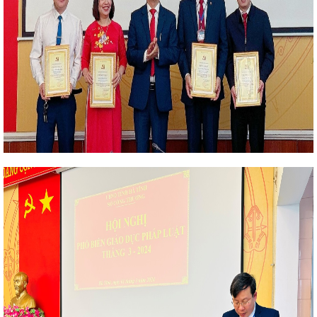
n địa bàn tỉnh Hà Tĩnh
Bộ Công
ao Biên bản ghi nhớ về phát triển
 phòng tỉnh giành giải nhất Hội thi
h hình sản xuất công nghiệp tháng 7
hứ 13 Ủy ban hợp tác kinh tế, thương
ham gia Hội nghị Kết nối cung - cầu
hành phố trong cả nước
Hà Tĩnh
triển khai hoạt động Khoa học công
ả trên môi trường mạng internet như
nh đến người tiêu dùng
Thành
c
Thúc đẩy hợp tác giữa TP Hồ Chí
c
Tăng trưởng GRDP Hà Tĩnh ước
Tập huấn kiến thức công nghiệp hỗ
 bản pháp luật về cụm công nghiệp
6 thông qua 369 nghị quyết
Hà
o mừng Đại hội XIV của Đảng
Kế
 209/NQ-CP ngày 28/10/2024 của Chính
25 của Tỉnh ủy về việc thực hiện Chỉ
í thư Trung ương Đảng khóa XIII về
ua bán hàng hóa trong thương mại
t
Kỳ họp thứ 34, HĐND tỉnh: Đại
đập
Không để lọt vào Trung ương
Chủ tịch UBND tỉnh: Quyết tâm tạo
bền vững giai đoạn 2026 - 2030
 Cụm công nghiệp trên địa bàn tỉnh Hà