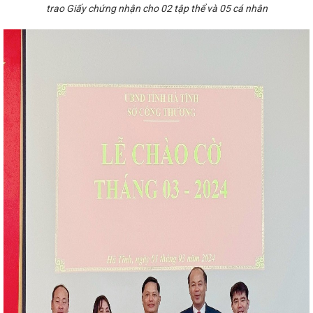
vệ người tiêu dùng giữa Ủy ban Cạnh
trao Giấy chứng nhận cho 02 tập thể và 05 cá nhân
Vương quốc Anh và Bắc Ai-len
Diễn
hà máy nhiệt điện Vũng Áng II - Công
àn viên, người lao động ngành Công
 lễ Áo dài” năm 2024
Phát triển
ắn với sản xuất, lắp ráp ô tô trong
 Nam
Bộ trưởng Nguyễn Hồng Diên
c hội quan tâm về phát triển năng
oàn thành kế hoạch kiểm tra Công
LĐLĐ tỉnh làm việc với CĐN Công
ệm kỳ 2023-2028
Đảng ủy Sở Công
 tác tháng 3 năm 2024
Nhà máy
 than đầu tiên
Giải pháp quản lý
hực hiện chính quyền địa phương 02
 tập huấn tuyên truyền Cuộc vận động
Nam” tại huyện Nghi Xuân năm 2023
gia, trọng điểm ngành năng lượng
Ban Chấp hành Đảng bộ tỉnh đánh giá
y dựng dự án điện mặt trời đầu tiên
Ban Thường vụ Tỉnh ủy, Ban Chấp
các nội dung
Trong mọi tình
phục vụ nhu cầu thị trường trong
ô Viết Nghệ Tĩnh kéo dài về phía
 - triển khai công tác tháng 4 năm
h phát triển ngành công nghiệp môi