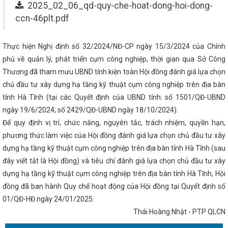
2025_02_06_qd-quy-che-hoat-dong-hoi-dong-
C GIA VỀ SẢN XUẤT VÀ TIÊU DÙNG BỀN VỮNG GIAI ĐOẠN 2026 - 203
ccn-46plt.pdf
ân “Tiết kiệm điện thành thói quen”
Đại tiệc của âm thanh, ánh sá
nhất Hà Tĩnh
Kinh tế Hà Tĩnh 3 tháng đầu năm tiếp tục xu hướng p
điều chỉnh cơ cấu Chính phủ nhiệm kỳ 2021-2026
Toàn văn phát b
 ương 13 của Tổng Bí thư Tô Lâm
Thủ tướng Phạm Minh Chính kết t
Thực hiện Nghị định số 32/2024/NĐ-CP ngày 15/3/2024 của Chính
p Nhà nước đến Ấn Độ
Sáng nay Quốc hội chốt mô hình chính qu
phủ về quản lý, phát triển cụm công nghiệp, thời gian qua Sở Công
ế mạc
Vingroup thành lập công ty sản xuất thép VinMetal tại Hà Tĩn
Thương đã tham mưu UBND tỉnh kiện toàn Hội đồng đánh giá lựa chọn
Ông Dương Tất Thắng được bầu giữ chức Phó Chủ tịch UBND tỉnh 
ị Trung ương 13
Đại hội điểm Công đoàn Công ty cổ phần Phát tr
chủ đầu tư xây dựng hạ tầng kỹ thuật cụm công nghiệp trên địa bàn
p và Thương mại Hà Tĩnh
Khai mạc Hội chợ Quốc tế Hàng lang kinh
tỉnh Hà Tĩnh (tại các Quyết định của UBND tỉnh: số 1501/QĐ-UBND
ẵng 2024
Phiên họp thường kỳ UBND tỉnh tháng 9/2025
Khánh 
hệ Tĩnh công suất 100 triệu lít/năm
Hà Tĩnh tham gia trưng bày, gi
ngày 19/6/2024; số 2429/QĐ-UBND ngày 18/10/2024).
 Hội chợ quốc tế Thương mại, Du lịch và Đầu tư Hành lang kinh tế Đông
Để quy định vị trí, chức năng, nguyên tắc, trách nhiệm, quyền hạn,
Hội đàm giữa Bộ trưởng Nguyễn Hồng Diên và đồng chí Trần Cương
phương thức làm việc của Hội đồng đánh giá lựa chọn chủ đầu tư xây
ân tộc Choang Quảng Tây, Trung Quốc
Chủ tịch Quốc hội Vương Đìn
u kinh tế Vũng Áng
Ban Chấp hành Đảng bộ tỉnh Hà Tĩnh công bố cá
dựng hạ tầng kỹ thuật cụm công nghiệp trên địa bàn tỉnh Hà Tĩnh (sau
áy và cán bộ
KHAI MẠC LỚP HUẤN LUYỆN KỸ THUẬT AN TOÀN VẬT
đây viết tắt là Hội đồng) và tiêu chí đánh giá lựa chọn chủ đầu tư xây
NĂM 2026
Hà Tĩnh thông báo điều chỉnh thời gian đại hội Đảng nh
ịnh về áp dụng, sử dụng văn bản, giấy tờ đã được ban hành trước khi 
dựng hạ tầng kỹ thuật cụm công nghiệp trên địa bàn tỉnh Hà Tĩnh, Hội
CQ&DN tỉnh tổ chức Hội thi Dân vận khéo năm 2024
Costa Rica trở
đồng đã ban hành Quy chế hoạt động của Hội đồng tại Quyết định số
 nhận Việt Nam là quốc gia có nền kinh tế thị trường
Sở Thông tin
01/QĐ-HĐ ngày 24/01/2025.
- 20 năm một chặng đường
Sớm có chính sách ưu đãi cho nhà đầu
cao chất lượng công tác tham mưu, phục vụ của văn phòng cấp ủy tro
Thái Hoàng Nhật - PTP QLCN
Nhiều cơ hội thu hút đầu tư, thương mại cho Doanh nghiệp Hà Tĩnh 