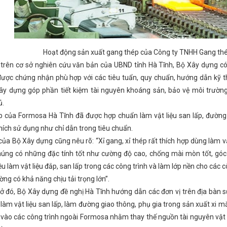
Công Thương tổ chức Chào cờ - triển khai công tác tháng 3 năm 2024
Hội nghị tập huấn tuyên truyền Cuộc vận động “Người Việt Nam ư
bộ tỉnh đánh giá tình hình KT - XH năm 2025
Đề xuất xây dựng dự 
o nguồn cung xăng dầu phục vụ nhu cầu thị trường trong nước
Hà
 công nghiệp môi trường Việt Nam giai đoạn 2025 - 2030 trên địa bàn 
Tĩnh năm 2024
Tình hình sản xuất công nghiệp tháng 7 và 7 tháng
Hoạt động sản xuất gang thép của Công ty TNHH Gang th
trong cả nước
Hà Tĩnh tăng cường hợp tác với Thành phố Huế về tr
 trên cơ sở nghiên cứu văn bản của UBND tỉnh Hà Tĩnh, Bộ Xây dựng có
 một thế kỷ vươn mình khởi sắc
Thúc đẩy hợp tác giữa TP Hồ Chí M
n pháp luật về cụm công nghiệp
HĐND tỉnh Hà Tĩnh nhiệm kỳ 2021
được chứng nhận phù hợp với các tiêu tuẩn, quy chuẩn, hướng dẫn kỹ th
ủ; Kế hoạch số 322-KH/TU ngày 10/01/2025 của Tỉnh ủy về việc thực hi
 xây dựng góp phần tiết kiệm tài nguyên khoáng sản, bảo vệ môi trườn
 mặt
Kỳ họp thứ 34, HĐND tỉnh: Đại biểu chất vấn về nguy cơ mất an
ủ.
Quan tâm hoàn thiện cơ sở hạ tầng tại các Cụm công nghiệp trên đ
DIỄN TẬP ỨNG PHÓ SỰ CỐ HÓA CHẤT NĂM 2025 TẠI CHI NHÁNH 
ép của Formosa Hà Tĩnh đã được hợp chuẩn làm vật liệu san lấp, đường 
ong lĩnh vực công nghiệp
Hỗ trợ cơ sở công nghiệp nông thôn Hà 
ích sử dụng như chỉ dẫn trong tiêu chuẩn.
 Hồng Diên tiếp Ngài Marc E. Knapper, Đại sứ đặc mệnh toàn quyền 
 Long trong khuôn khổ chuyến thăm cấp nhà nước Cộng hòa Kazakhs
ủa Bộ Xây dựng cũng nêu rõ: “Xỉ gang, xỉ thép rất thích hợp dùng làm vật
ường vụ Đảng ủy UBND tỉnh
Hà Tĩnh hoàn thành sơ kết giữa nhiệm 
chúng có những đặc tính tốt như cường độ cao, chống mài mòn tốt, góc 
Tổ chức tiếp nhận Phó Chủ tịch Công đoàn ngành
Hội nghị tổng
u làm vật liệu đắp, san lấp trong các công trình và làm lớp nền cho các cô
tế xã hội
Lan tỏa niềm tin thực hiện thắng lợi các quyết sách chiế
CĐN Công Thương Hà Tĩnh tổ chức chương trình workshop Trang điể
g có khả năng chịu tải trọng lớn”.
uý I, triển khai nhiệm vụ quý II và hoạt động Tháng công nhân năm 20
sở đó, Bộ Xây dựng đề nghị Hà Tĩnh hướng dẫn các đơn vị trên địa bàn 
HỐNG NGÀNH CÔNG THƯƠNG (14/5/1951 – 14/5/2025)
Chủ tịch 
sản phẩm công nghiệp nông thôn; chuyển đổi số và phổ biến chính sác
àm vật liệu san lấp, làm đường giao thông, phụ gia trong sản xuất xi 
a đổi)
Toàn văn phát biểu của Tổng Bí thư Tô Lâm tại Hội nghị toàn
ào các công trình ngoài Formosa nhằm thay thế nguồn tài nguyên vật li
a Việt Nam với doanh nghiệp xuất, nhập khẩu nước CHDCND Lào và Vươn