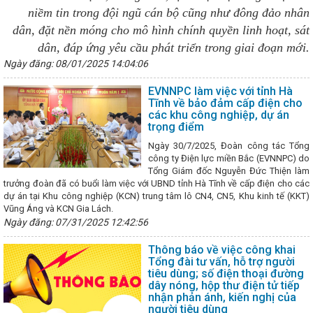
niềm tin trong đội ngũ cán bộ cũng như đông đảo nhân
ệm điện thành thói quen”
Đại tiệc của âm thanh, ánh sáng - Đêm h
Kinh tế Hà Tĩnh 3 tháng đầu năm tiếp tục xu hướng phục hồi
Trìn
dân, đặt nền móng cho mô hình chính quyền linh hoạt, sát
nh phủ nhiệm kỳ 2021-2026
Toàn văn phát biểu khai mạc Hội nghị
dân, đáp ứng yêu cầu phát triển trong giai đoạn mới.
Lâm
Thủ tướng Phạm Minh Chính kết thúc tốt đẹp chuyến thăm cấ
y Quốc hội chốt mô hình chính quyền địa phương và họp phiên bế mạ
Ngày đăng: 08/01/2025 14:04:06
sản xuất thép VinMetal tại Hà Tĩnh, đầu tư 10.000 tỷ đồng
Ông Dươn
 Chủ tịch UBND tỉnh Hà Tĩnh
Bế mạc Hội nghị Trung ương 13
EVNNPC làm việc với tỉnh Hà
cổ phần Phát triển công nghiệp - Xây lắp và Thương mại Hà Tĩnh
K
Tĩnh về bảo đảm cấp điện cho
ng kinh tế Đông Tây (EWEC) – Đà Nẵng 2024
Phiên họp thường kỳ 
các khu công nghiệp, dự án
ành Nhà máy Bia Hà Nội - Nghệ Tĩnh công suất 100 triệu lít/năm
trọng điểm
ệu, quảng bá sản phẩm tại Hội chợ quốc tế Thương mại, Du lịch và Đầu 
Ngày 30/7/2025, Đoàn công tác Tổng
EC) - Đà Nẵng 2024
Hội đàm giữa Bộ trưởng Nguyễn Hồng Diên và 
công ty Điện lực miền Bắc (EVNNPC) do
ủy Khu tự trị dân tộc Choang Quảng Tây, Trung Quốc
Chủ tịch Quố
Tổng Giám đốc Nguyễn Đức Thiện làm
xuất tại Khu kinh tế Vũng Áng
Ban Chấp hành Đảng bộ tỉnh Hà Tĩnh 
trưởng đoàn đã có buổi làm việc với UBND tỉnh Hà Tĩnh về cấp điện cho các
bộ máy và cán bộ
KHAI MẠC LỚP HUẤN LUYỆN KỸ THUẬT AN TOÀN
dự án tại Khu công nghiệp (KCN) trung tâm lô CN4, CN5, Khu kinh tế (KKT)
 NĂM 2026
Hà Tĩnh thông báo điều chỉnh thời gian đại hội Đảng 
Vũng Áng và KCN Gia Lách.
áp dụng, sử dụng văn bản, giấy tờ đã được ban hành trước khi sắp xếp
Ngày đăng: 07/31/2025 12:42:56
chức Hội thi Dân vận khéo năm 2024
Costa Rica trở thành quốc gia
gia có nền kinh tế thị trường
Sở Thông tin và Truyền thông Hà Tĩn
Thông báo về việc công khai
Sớm có chính sách ưu đãi cho nhà đầu tư trạm sạc điện
Nâng
Tổng đài tư vấn, hỗ trợ người
, phục vụ của văn phòng cấp ủy trong kỷ nguyên chuyển đổi số
tiêu dùng; số điện thoại đường
ại cho Doanh nghiệp Hà Tĩnh tại Hội chợ thương mại quốc tế Vietna
dây nóng, hộp thư điện tử tiếp
ọp chuẩn bị tiếp nhận Công ty TNHH MTV Vận hành hệ thống điện và t
nhận phản ánh, kiến nghị của
 công tác phụ nữ và bình đẳng giới là nhiệm vụ chính trị trọng tâm, xu
người tiêu dùng