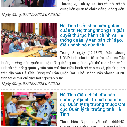
m phán lần thứ 2 Hiệp định song phương về thương mại đối ứng
H
Thường vụ Tỉnh ủy Hà Tĩnh về một số nội
h tế ASEAN lần thứ 25
Bám sát 5 nhóm vấn đề theo chỉ đạo của Ch
dung liên quan tổ chức đảng, đảng viên.
Kết nối tiêu thụ, đưa sản phẩm Hà Tĩnh vào các hệ thống phân phối 
Ngày đăng: 07/15/2025 07:25:35
anh và bền vững cho nền kinh tế
Thành lập cụm công nghiệp thứ 3
 Hà Tĩnh
Đẩy mạnh hoạt động hợp tác đào tạo và phát triển nguồn
Hà Tĩnh triển khai hướng dẫn
gành Công Thương
Sở Công Thương kiểm tra công tác chuẩn bị 
quản trị Hệ thống thông tin giải
ghi Xuân
Ông Nguyễn Doãn Hậu giữ chức Chủ tịch Công đoàn ng
quyết thủ tục hành chính và Hệ
 bộ Khối Văn phòng tổ chức thành công Đại hội Chi bộ điểm
Chủ tị
thống quản lý văn bản chỉ đạo,
à ở cho gia đình chính sách ở Hương Sơn
Cách sắp xếp các đơn vị
điều hành số của tỉnh
ện
Vốn đầu tư toàn xã hội quý I/2024 của Hà Tĩnh tăng cao
Th
Trong 2 ngày (12,13/7), Văn phòng
nh Hà Tĩnh thời kỳ 2021 - 2030, tầm nhìn đến năm 2050
Chủ tịch Q
UBND tỉnh chủ trì tổ chức các lớp Tập
g Bí thư, Chủ tịch nước Trung Quốc Tập Cận Bình
CĐN Công Thương
huấn, hướng dẫn quản trị Hệ thống thông tin giải quyết thủ tục hành chính
n, viên chức, lao động và hoạt động công đoàn năm 2024 đạt nhiều k
tỉnh và hệ thống quản lý văn bản chỉ đạo điều hành số cho 69 xã, phường mới
ổ chức Chào cờ - triển khai công tác tháng 6 năm 2025
Những con
trên địa bàn Hà Tĩnh. Đồng chí Trần Quốc Đạt - Phó Chánh Văn phòng UBND
 tục hành chính của Hà Tĩnh
Sở Công Thương Hà Tĩnh tổ chức công
tỉnh tới dự và chỉ đạo hội nghị tập huấn.
nh tại Trung tâm Khuyến Công và Xúc tiến thương mại
Huyện đoàn
Ngày đăng: 07/15/2025 07:23:38
"Tuổi trẻ Hà Tĩnh tự hào thương hiệu Việt"
Hòa lưới MBA T2 TBA 110
n cho khu vực
Tiếp tục hoàn thiện các kế hoạch, đề án phát triển 
Hà Tĩnh điều chỉnh địa bàn
ạn 2026-2030
Sở Công Thương tổ chức Chào cờ - triển khai công 
quản lý, địa chỉ trụ sở của các
Thương ban hành Chỉ thị về việc tăng cường quản lý, kiểm soát hóa chấ
đội Quản lý thị trường thuộc Chi
rong lĩnh vực công nghiệp
Quy trình kiểm định kỹ thuật an toàn 
cục Quản lý thị trường tỉnh Hà
 2025 - Công nghiệp tiếp đà tăng trưởng
CHÀO MỪNG ĐẠI HỘI ĐẠ
Tĩnh
Cục Thương mại điện tử & Kinh tế số (Bộ Công Thương) phối hợp v
thành công Lớp đào tạo hỗ trợ doanh nghiệp đẩy mạnh ứng dụng thươn
Thực hiện Nghị quyết số 1665/NQ-
Khai mạc Lễ hội Cam và các sản phẩm Hà Tĩnh năm 2024
Lịch ng
UBTVQH15 ngày 16/6/2025 của Ủy ban