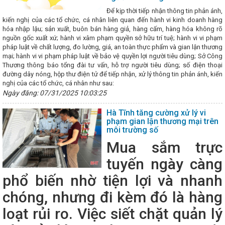
ÔNG THƯƠNG QUÝ I NĂM 2023
Tổ chức các hoạt động hưởng ứng
ng Việt Nam năm 2025
Chủ tịch UBND tỉnh ban hành Công điện về v
Để kịp thời tiếp nhận thông tin phản ánh,
p ứng phó với bão số 12 và mưa lũ
Doanh nhân trẻ Việt Nam đồng
kiến nghị của các tổ chức, cá nhân liên quan đến hành vi kinh doanh hàng
n phát triển mới
Công ty Điện lực Hà Tĩnh tăng hiệu suất kinh d
hóa nhập lậu; sản xuất, buôn bán hàng giả, hàng cấm, hàng hóa không rõ
đổi số
i-HaTinh đạt hơn 100.000 lượt cài đặt
Hà Tĩnh phấn đấu
nguồn gốc xuất xứ; hành vi xâm phạm quyền sở hữu trí tuệ; hành vi vi phạm
ghiệp trong năm 2024
‘Cú hích’ lớn cho thương hiệu Hà Tĩnh tại 
pháp luật về chất lượng, đo lường, giá, an toàn thực phẩm và gian lận thương
Thương chốt lộ trình cung ứng xăng E10 trên toàn quốc từ 01/6/2026
mại; hành vi vi phạm pháp luật về bảo vệ quyền lợi người tiêu dùng; Sở Công
ự hào quê hương Hà Tĩnh”
Tổ chức thành công Đại hội Chi đoàn S
Thương thông báo tổng đài tư vấn, hỗ trợ người tiêu dùng; số điện thoại
027
Khai mạc Hội chợ triển lãm hàng công nghiệp nông thôn tiêu 
đường dây nóng, hộp thư điện tử để tiếp nhận, xử lý thông tin phản ánh, kiến
Khai mạc Phiên đàm phán lần thứ 8 nâng cấp Hiệp định Thương mạ
nghị của các tổ chức, cá nhân như sau:
Lễ chuyển giao Trung tâm Điều độ Hệ thống điện Quốc gia về B
Ngày đăng: 07/31/2025 10:03:25
ơng Hà Tĩnh: Chương trình “Tết sum vầy – Xuân chia sẻ” năm 2024 m
 ấm áp cho đoàn viên, người lao động
Công bố thành lập Đảng bộ
Hà Tĩnh tăng cường xử lý vi
Hà Tĩnh
Gần 100 sản phẩm đặc trưng của Hà Tĩnh tham gia Hội 
phạm gian lận thương mại trên
ÁO BÁO CHÍ VỀ HỘI NGHỊ TRỰC TUYẾN KHỐI CÔNG THƯƠNG ĐỊA PHƯ
môi trường số
Y PHÁT TRIỂN SẢN XUẤT KINH DOANH VÀ XUẤT, NHẬP KHẨU NĂM 20
Mua sắm trực
 trọng tâm Quý II năm 2025
Đặc sản Hà Tĩnh chinh phục người tiê
2025 lần thứ nhất
Hà Tĩnh thành lập Cụm công nghiệp Cổng Khánh 
tuyến ngày càng
Tích cực, chủ động triển khai các giải pháp thúc đẩy kinh tế tuần ho
g, thương mại bền vững đáp ứng các chính sách xanh của Liên minh 
phổ biến nhờ tiện lợi và nhanh
 Thương Hà Tĩnh: Hội chợ Mùa Thu mở cơ hội tăng trưởng mới
Côn
Kiểm tra toàn diện tại các Công đoàn cơ sở trực thuộc
Trao 21 gi
chóng, nhưng đi kèm đó là hàng
chuyển đổi số lĩnh vực Công Thương
Nghị định của Chính phủ về p
 thi hành kể từ ngày 01/8/2024
Kết nối thị trường tiêu thụ cho sả
loạt rủi ro. Việc siết chặt quản lý
g Thương: Phát động Tháng Công nhân năm 2023
Tăng cường kết