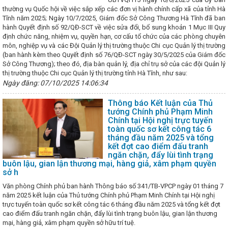
à 30/4 - 1/5 năm 2024
Tích cực hưởng ứng Cuộc thi về Cuộc vận đ
thường vụ Quốc hội về việc sắp xếp các đơn vị hành chính cấp xã của tỉnh Hà
g Việt Nam trong tình hình mới
Thông báo về việc mời báo giá n
Tĩnh năm 2025; Ngày 10/7/2025, Giám đốc Sở Công Thương Hà Tĩnh đã ban
tổ chức Đề án “Chương trình kết nối tiêu thụ sản phẩm Hà Tĩnh qua thư
hành Quyết định số 92/QĐ-SCT về việc sửa đổi, bổ sung khoản 1 Mục III Quy
g toàn quốc” thuộc Chương trình phát triển thương mại điện tử quốc 
định chức năng, nhiệm vụ, quyền hạn, cơ cấu tổ chức của các phòng chuyên
a Bộ trưởng Bộ Công Thương nhân kỷ niệm 16 năm ngày Thương hiệu 
môn, nghiệp vụ và các Đội Quản lý thị trường thuộc Chi cục Quản lý thị trường
24)
Hà Tĩnh tăng 10 bậc về Chỉ số Cải cách hành chính
Hội ng
(ban hành kèm theo Quyết định số 76/QĐ-SCT ngày 30/5/2025 của Giám đốc
inh tế APEC lần thứ 35
Chủ tịch UBND tỉnh làm việc với Tập đoàn 
Sở Công Thương); theo đó, địa bàn quản lý, địa chỉ trụ sở của các đội Quản lý
ng Quốc
SỞ CÔNG THƯƠNG HÀ TĨNH TIẾP NHẬN GIÁM ĐỐC MỚI
thị trường thuộc Chi cục Quản lý thị trường tỉnh Hà Tĩnh, như sau:
ỷ niệm 120 năm Ngày sinh Tổng Bí thư Trần Phú
Công đoàn ngành 
Ngày đăng: 07/10/2025 14:06:34
cá nhân tiêu biểu
CĐN Công Thương - Một nhiệm kỳ nhiều dấu ấn n
tiến thương mại kết nối giao thương tại Hội chợ Công Thương khu vực 
Thông báo Kết luận của Thủ
Sở Công thương Hà Tĩnh tích cực triển khai các hạng mục đỡ đầu n
tướng Chính phủ Phạm Minh
ch Ban Chấp hành Trung ương Đảng khóa XIV
Bí thư Tỉnh ủy Hà T
Chính tại Hội nghị trực tuyến
iên Ban Chấp hành Trung ương Đảng khóa XIV
Trước khi Đại hội h
toàn quốc sơ kết công tác 6
ng ương Đảng khóa XIV sẽ tiến hành Hội nghị lần thứ nhất.
Kiểm t
tháng đầu năm 2025 và tổng
 dầu khí Vũng Áng (PV Oil)
Sở Công Thương tổ chức Chào cờ - tri
kết đợt cao điểm đấu tranh
24
Hà Tĩnh tham gia Chương trình đoàn doanh nghiệp nước ngoài 
ngăn chặn, đẩy lùi tình trạng
 với các địa phương khu vực Bắc Trung Bộ, tại Quảng Trị
Hà Tĩnh
buôn lậu, gian lận thương mại, hàng giả, xâm phạm quyền
hống thông tin giải quyết thủ tục hành chính và Hệ thống quản lý văn bả
sở h
Thủ tướng Phạm Minh Chính tham quan gian hàng Hà Tĩnh tại Hội ch
Văn phòng Chính phủ ban hành Thông báo số 341/TB-VPCP ngày 01 tháng 7
 CP Cảng Quốc tế Lào Việt phát động Tháng Công nhân, tháng hành 
năm 2025 kết luận của Thủ tướng Chính phủ Phạm Minh Chính tại Hội nghị
 của Ban Thường vụ Tỉnh ủy về một số nội dung liên quan tổ chức đảng
trực tuyến toàn quốc sơ kết công tác 6 tháng đầu năm 2025 và tổng kết đợt
h giác trước những website giả mạo cơ quan chức năng để lừa đảo
cao điểm đấu tranh ngăn chặn, đẩy lùi tình trạng buôn lậu, gian lận thương
g nghiệp rộng hơn 30 ha
Ban Thường vụ Tỉnh ủy Hà Tĩnh công bố 
mại, hàng giả, xâm phạm quyền sở hữu trí tuệ.
điều động, bổ nhiệm cán bộ
Bộ trưởng Nguyễn Hồng Diên gửi thư