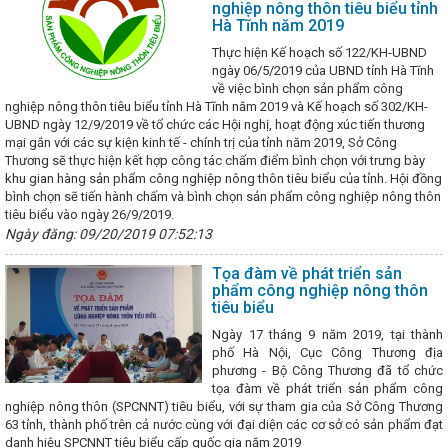
nghiệp nông thôn tiêu biểu tỉnh
Hà Tĩnh
HÀ TĨNH TRIỂN KHAI CHƯƠNG TRÌNH HÀNH ĐỘNG QUỐC GI
Hà Tĩnh năm 2019
ÙNG BỀN VỮNG GIAI ĐOẠN 2026 - 2030
Hà Tĩnh kêu gọi người dân
i quen”
Đại tiệc của âm thanh, ánh sáng - Đêm hội Countdown lớn 
Thực hiện Kế hoạch số 122/KH-UBND
 Hà Tĩnh 3 tháng đầu năm tiếp tục xu hướng phục hồi
ngày 06/5/2019 của UBND tỉnh Hà Tĩnh
Trình Quốc hộ
phủ nhiệm kỳ 2021-2026
Toàn văn phát biểu khai mạc Hội nghị Tr
về việc bình chọn sản phẩm công
 thư Tô Lâm
nghiệp nông thôn tiêu biểu tỉnh Hà Tĩnh năm 2019 và Kế hoạch số 302/KH-
Thủ tướng Phạm Minh Chính kết thúc tốt đẹp chuyến 
n Độ
UBND ngày 12/9/2019 về tổ chức các Hội nghị, hoạt động xúc tiến thương
Sáng nay Quốc hội chốt mô hình chính quyền địa phương và 
ngroup thành lập công ty sản xuất thép VinMetal tại Hà Tĩnh, đầu tư 10
mại gắn với các sự kiện kinh tế - chính trị của tỉnh năm 2019, Sở Công
ng Tất Thắng được bầu giữ chức Phó Chủ tịch UBND tỉnh Hà Tĩnh
Thương sẽ thực hiện kết hợp công tác chấm điểm bình chọn với trưng bày
 ương 13
khu gian hàng sản phẩm công nghiệp nông thôn tiêu biểu của tỉnh. Hội đồng
Đại hội điểm Công đoàn Công ty cổ phần Phát triển công
 Thương mại Hà Tĩnh
bình chọn sẽ tiến hành chấm và bình chọn sản phẩm công nghiệp nông thôn
Khai mạc Hội chợ Quốc tế Hàng lang kinh tế 
ng 2024
tiêu biểu vào ngày 26/9/2019.
Phiên họp thường kỳ UBND tỉnh tháng 9/2025
Khánh t
 Nghệ Tĩnh công suất 100 triệu lít/năm
Hà Tĩnh tham gia trưng bày
Ngày đăng: 09/20/2019 07:52:13
phẩm tại Hội chợ quốc tế Thương mại, Du lịch và Đầu tư Hành lang kinh
Đà Nẵng 2024
Hội đàm giữa Bộ trưởng Nguyễn Hồng Diên và đồng 
Tọa đàm về phát triển sản
hu ủy Khu tự trị dân tộc Choang Quảng Tây, Trung Quốc
Chủ tịch 
phẩm công nghiệp nông thôn
iểm tra sản xuất tại Khu kinh tế Vũng Áng
Ban Chấp hành Đảng bộ
tiêu biểu
 quyết định về tổ chức bộ máy và cán bộ
KHAI MẠC LỚP HUẤN LU
Ngày 17 tháng 9 năm 2019, tại thành
VẬT LIỆU NỔ CÔNG NGHIỆP NĂM 2026
Hà Tĩnh thông báo điều ch
phố Hà Nội, Cục Công Thương địa
ảng nhiệm kỳ 2025-2030
Quy định về áp dụng, sử dụng văn bản, giấy
phương - Bộ Công Thương đã tổ chức
ước khi sắp xếp
Đảng uỷ Khối CCQ&DN tỉnh tổ chức Hội thi Dân vậ
tọa đàm về phát triển sản phẩm công
 Rica trở thành quốc gia thứ 73 công nhận Việt Nam là quốc gia có nề
nghiệp nông thôn (SPCNNT) tiêu biểu, với sự tham gia của Sở Công Thương
Thông tin và Truyền thông Hà Tĩnh - 20 năm một chặng đường
Sớ
63 tỉnh, thành phố trên cả nước cùng với đại diện các cơ sở có sản phẩm đạt
ho nhà đầu tư trạm sạc điện
Nâng cao chất lượng công tác tham 
danh hiệu SPCNNT tiêu biểu cấp quốc gia năm 2019