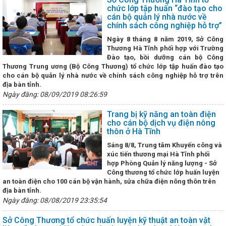
 Thương Việt Nam và Bộ Công Thương Lào trao Biên bản ghi nhớ về p
chức lớp tập huấn “đào tạo cho
 công nghiệp
Bộ đội Biên phòng tỉnh giành giải nhất Hội thi "Dân vậ
cán bộ quản lý nhà nước về
2024
Tình hình sản xuất công nghiệp tháng 7 và 7 tháng đầu năm 
chính sách công nghiệp hỗ trợ”
13 Ủy ban hợp tác kinh tế, thương mại Việt Nam – Trung Quốc
Hà Tĩ
Ngày 8 tháng 8 năm 2019, Sở Công
t nối cung - cầu giữa Thành phố Hồ Chí Minh và các tỉnh, thành phố tr
Thương Hà Tĩnh phối hợp với Trường
ng cường hợp tác với Thành phố Huế về triển khai hoạt động Khoa học
Đào tạo, bồi dưỡng cán bộ Công
Ứng xử với tin giả trên môi trường mạng internet như thế nào?
Thương Trung ương (Bộ Công Thương) tổ chức lớp tập huấn đào tạo
n Hà Tĩnh đến người tiêu dùng
Thành phố Hà Tĩnh một thế kỷ vươ
cho cán bộ quản lý nhà nước về chính sách công nghiệp hỗ trợ trên
y hợp tác giữa TP Hồ Chí Minh với các tỉnh Bắc Trung Bộ và phía Bắc
địa bàn tỉnh.
 Tĩnh ước đạt 8,78%, xếp thứ nhất Bắc Trung Bộ
Tập huấn kiến th
 công nghiệp nông thôn, phổ biến văn bản pháp luật về cụm công nghi
Ngày đăng: 08/09/2019 08:26:59
nh nhiệm kỳ 2021-2026 thông qua 369 nghị quyết
Hà Tĩnh có 6 dự
g chào mừng Đại hội XIV của Đảng
Kế hoạch triển khai thực hiện 
Trang bị kỹ năng an toàn điện
ngày 28/10/2024 của Chính phủ; Kế hoạch số 322-KH/TU ngày 10/01
cho cán bộ dịch vụ điện nông
thực hiện Chỉ thị số 31-CT/TW ngày 19/3/2024 của Ban Bí thư Trung ươ
thôn ở Hà Tĩnh
ếp tục tăng cường sự
An toàn khi mua bán hàng hóa trong thương 
Sáng 8/8, Trung tâm Khuyến công và
n không dùng tiền mặt
Kỳ họp thứ 34, HĐND tỉnh: Đại biểu chất vấn 
xúc tiến thương mại Hà Tĩnh phối
 hồ đập
Không để lọt vào Trung ương người giàu bất thường, nói 
hợp Phòng Quản lý năng lượng - Sở
UBND tỉnh: Quyết tâm tạo đột phá, đưa Hà Tĩnh phát triển nhanh và bền 
Công thương tổ chức lớp huấn luyện
30
Quan tâm hoàn thiện cơ sở hạ tầng tại các Cụm công nghiệp trê
an toàn điện cho 100 cán bộ vận hành, sửa chữa điện nông thôn trên
Tập trung tháo gỡ vướng mắc, đẩy mạnh thực hiện Đề án 06 ở Hà Tĩn
địa bàn tỉnh.
ông ty Tân cảng Sài Gòn về duy trì tuyến hàng container qua cảng Vũn
Ngày đăng: 08/08/2019 23:35:54
PHÓ SỰ CỐ HÓA CHẤT NĂM 2025 TẠI CHI NHÁNH CÔNG NGHIỆP HÓA 
Công Thương ban hành Chỉ thị về việc tiếp tục tăng cường công tác quả
Sở Công Thương tổ chức huấn luyện kỹ thuật an toàn vật
ần kiểm soát đặc biệt và các hóa chất nguy hiểm khác trong lĩnh vực