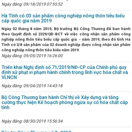
ng cấp ủy trong kỷ nguyên chuyển đổi số
Nhiều cơ hội thu hút đầu 
Ngày đăng: 09/18/2019 07:55:52
h nghiệp Hà Tĩnh tại Hội chợ thương mại quốc tế Vietnam Expo 2023
chuẩn bị tiếp nhận Công ty TNHH MTV Vận hành hệ thống điện và thị 
Hà Tĩnh có 03 sản phẩm công nghiệp nông thôn tiêu biểu
oi công tác phụ nữ và bình đẳng giới là nhiệm vụ chính trị trọng tâm, 
cấp quốc gia năm 2019
OẠT ĐỘNG CÔNG THƯƠNG QUÝ I NĂM 2023
Tổ chức các hoạt độ
ền của người tiêu dùng Việt Nam năm 2025
Chủ tịch UBND tỉnh b
N
gày 02 tháng 8 năm 2019
, Bộ trưởng Bộ Công Thương đã ban hành
ệc chủ động triển khai các biện pháp ứng phó với bão số 12 và mưa l
t
heo Quyết định số 2329/QĐ-BCT về việc công nhận sản phẩm công
 Nam đồng hành cùng Hà Tĩnh trong giai đoạn phát triển mới
Công
nghiệp nông thôn tiêu biểu cấp quốc gia - năm 2019
, theo đó
tỉnh Hà
ng hiệu suất kinh doanh nhờ ứng dụng mạnh mẽ chuyển đổi số
i-H
Tĩnh có 3
/8
sản phẩm
của 02 doanh nghiệp được công nhận sản phẩm
 cài đặt
Hà Tĩnh phấn đấu thành lập mới 1.100 doanh nghiệp tron
công nghiệp nông thôn tiêu biểu năm 2019.
lớn cho thương hiệu Hà Tĩnh tại Hội chợ Mùa Thu 2025
Bộ Công Th
Ngày đăng: 09/05/2019 16:26:00
ng xăng E10 trên toàn quốc từ 01/6/2026
VinFast và chương trình 
ĩnh”
Tổ chức thành công Đại hội Chi đoàn Sở Công Thương nhiệm 
Triển khai Nghị định số 71/2019/NĐ-CP của Chính phủ quy
 mạc Hội chợ triển lãm hàng công nghiệp nông thôn tiêu biểu khu vực
định xử phạt vi phạm hành chính trong lĩnh vực hóa chất và
hai mạc Phiên đàm phán lần thứ 8 nâng cấp Hiệp định Thương mại Tự
VLNCN
(ACFTA)
Lễ chuyển giao Trung tâm Điều độ Hệ thống điện Quốc gi
CĐN Công Thương Hà Tĩnh: Chương trình “Tết sum vầy – Xuân chia s
Ngày đăng: 09/04/2019 14:43:18
hiều niềm vui, tình cảm ấm áp cho đoàn viên, người lao động
C
 Ban Tuyên giáo và Dân vận Tỉnh ủy Hà Tĩnh
Gần 100 sản phẩm đ
Bộ Công Thương ban hành Chỉ thị về Xây dựng và tăng
ham gia Hội chợ mùa Thu năm 2025
THÔNG CÁO BÁO CHÍ VỀ HỘI 
cường thực hiện Kế hoạch phòng ngừa sự cố hóa chất cấp
ÔNG THƯƠNG ĐỊA PHƯƠNG VỀ CÁC GIẢI PHÁP THÚC ĐẨY PHÁT TRIỂN
tỉnh
À XUẤT, NHẬP KHẨU NĂM 2023
Phương hướng, nhiệm vụ trọng t
 sản Hà Tĩnh chinh phục người tiêu dùng Thủ đô tại Hội chợ Mùa thu 2
Ngày đăng: 08/30/2019 15:56:34
Tĩnh thành lập Cụm công nghiệp Cổng Khánh 3, tổng vốn gần 447 tỷ đô
ng triển khai các giải pháp thúc đẩy kinh tế tuần hoàn, sản xuất và tiê