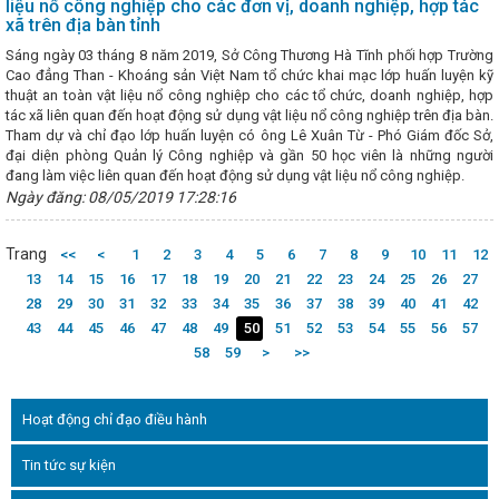
liệu nổ công nghiệp cho các đơn vị, doanh nghiệp, hợp tác
ơ sở công nghiệp nông thôn Hà Tĩnh thực hiện chuyển đổi số
Chú
xã trên địa bàn tỉnh
nhân Ngày Doanh nhân Việt Nam (13/10)
Bộ trưởng Bộ Công Thư
n Chính phủ về Thương mại với Hoa Kỳ Nguyễn Hồng Diên tiếp Ngài
Sáng ngày 03 tháng 8 năm 2019, Sở Công Thương Hà Tĩnh phối hợp Trường
đặc mệnh toàn quyền Hợp chúng quốc Hoa Kỳ tại Việt Nam
Hà Tĩnh
Cao đẳng Than - Khoáng sản Việt Nam tổ chức khai mạc lớp huấn luyện kỹ
ất 2024
Tập trung chỉ đạo, phấn đấu đạt và vượt các chỉ tiêu năm 
thuật an toàn vật liệu nổ công nghiệp cho các tổ chức, doanh nghiệp, hợp
của Thứ trưởng Nguyễn Hoàng Long trong khuôn khổ chuyến thăm cấp
tác xã liên quan đến hoạt động sử dụng vật liệu nổ công nghiệp trên địa bàn.
khstan của Tổng Bí thư Tô Lâm
Hôm nay Quốc hội thảo luận về ph
Tham dự và chỉ đạo lớp huấn luyện có ông Lê Xuân Từ - Phó Giám đốc Sở,
Hà Tĩnh có 9 sản phẩm đạt Ocop 4 sao năm 2025
Hội nghị k
đại diện phòng Quản lý Công nghiệp và gần 50 học viên là những người
ân của Ban Thường vụ Đảng ủy UBND tỉnh
Hà Tĩnh hoàn thành sơ kế
đang làm việc liên quan đến hoạt động sử dụng vật liệu nổ công nghiệp.
ng bộ cấp huyện và tương đương
“Thương hiệu Quốc gia Việt Nam 
Ngày đăng: 08/05/2019 17:28:16
 lõi” là Chủ đề cho ngày Thương hiệu Quốc gia năm 2024
Công đo
 Tổ chức tiếp nhận Phó Chủ tịch Công đoàn ngành
Hội nghị tổng 
triển khai nhiệm vụ 2026 của Đảng bộ Bộ Công Thương
Bộ Công
Trang
<<
<
1
2
3
4
5
6
7
8
9
10
11
12
giải pháp hỗ trợ doanh nghiệp, đảm bảo cung ứng điện và xăng dầu c
13
14
15
16
17
18
19
20
21
22
23
24
25
26
27
hội
Lan tỏa niềm tin thực hiện thắng lợi các quyết sách chiến lược
28
29
30
31
32
33
34
35
36
37
38
39
40
41
42
o doanh nghiệp trong vấn đề xuất khẩu qua thương mại điện tử xuyên 
43
44
45
46
47
48
49
50
51
52
53
54
55
56
57
chức trang trọng Lễ Kỷ niệm 260 năm Ngày sinh Đại thi hào Nguyễn Du
Tĩnh tổ chức chương trình workshop Trang điểm “Đánh thức vẻ đẹp 
58
59
>
>>
 nữ Việt Nam 20/10
81 năm xây dựng, chiến đấu và trưởng thành 
Việt Nam
Hội nghị BCH đánh giá kết quả hoạt động quý I, triển kha
hoạt động Tháng công nhân năm 2024
THÔNG BÁO TỔ CHỨC LỄ HỘ
Hoạt động chỉ đạo điều hành
À TĨNH NĂM 2024
Phấn đấu chỉ số sản xuất công nghiệp Hà Tĩnh
CHÀO MỪNG 74 NĂM NGÀY TRUYỀN THỐNG NGÀNH CÔNG THƯƠ
Tin tức sự kiện
025)
Chủ tịch Quốc hội: Hoàn thành vị trí việc làm để cải cách tiền
ác hoạt động kỷ niệm Ngày Phụ nữ Việt Nam 20/10 tại các CĐCS
H