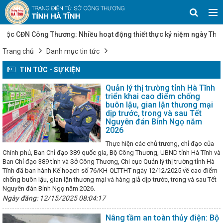
 CĐN Công Thương: Nhiều hoạt động thiết thực kỷ niệm ngày Thương b
 quyết số 25/NQ-CP của Chính phủ về mục tiêu tăng trưởng các ngành,
Trang chủ
Danh mục tin tức
Tạo đà thúc đẩy sản xuất công nghiệp Hà Tĩnh
Quy chế hoạt độn
a chọn chủ đầu tư xây dựng hạ tầng kỹ thuật cụm công nghiệp trên đị
TIN TỨC - SỰ KIỆN
30 sản phẩm tiêu biểu tỉnh Hà Tĩnh tham gia trưng bày, giới thiệu, quả
ãm sản phẩm OCOP Quảng Ngãi năm 2023
Triển khai Tháng hành đ
Quản lý thị trường tỉnh Hà Tĩnh
 lao động (ATVSLĐ) năm 2025
Hà Tĩnh phấn đấu đến năm 2030 có 
triển khai cao điểm chống
đặt điện mặt trời mái nhà
Công nghiệp Hà Tĩnh: Đà phục hồi mạn
buôn lậu, gian lận thương mại
ăng trưởng mới
Thành kính tưởng niệm 234 năm ngày mất Hải Th
dịp trước, trong và sau Tết
c
Đại hội Đảng bộ tỉnh Hà Tĩnh lần thứ XX thành công: Dấu mốc mở 
Nguyên đán Bính Ngọ năm
iển mới
Ngày 07 tháng 5 năm 2026 UBND tỉnh Hà Tĩnh ban hành Qu
2026
 về việc thành lập Cụm công nghiệp Lạc Thiện, với diện tích 30 ha
ng quà Trung tâm từ thiện Thiên Ân
Triển khai các biện pháp cấp b
Thực hiện các chủ trương, chỉ đạo của
ơn bão số 10 và mưa lũ
Bí thư Tỉnh ủy Hà Tĩnh mong muốn JETRO 
Chính phủ, Ban Chỉ đạo 389 quốc gia, Bộ Công Thương, UBND tỉnh Hà Tĩnh và
Bản vào địa bàn
Thủ tướng: Sớm hoàn thành đề án bỏ thanh tra cấ
Ban Chỉ đạo 389 tỉnh và Sở Công Thương, Chi cục Quản lý thị trường tỉnh Hà
ó 2 sản phẩm được công nhận sản phẩm công nghiệp nông thôn tiêu 
Tĩnh đã ban hành Kế hoạch số 76/KH-QLTTHT ngày 12/12/2025 về cao điểm
 VI - năm 2025
Hà Tĩnh phê duyệt Chương trình khuyến công 2026
chống buôn lậu, gian lận thương mại và hàng giả dịp trước, trong và sau Tết
nghiệp nông thôn theo hướng kinh tế xanh và chuyển đổi số
Để ng
Nguyên đán Bính Ngọ năm 2026.
ệt (Theo Đài Phát thanh và Truyền hình Hà Tĩnh)
Tôn vinh 108 sản
Ngày đăng: 12/15/2025 08:04:17
gia năm 2025: Khẳng định bản sắc, nâng tầm giá trị hàng Việt
“P
n tử tại Hà Tĩnh
Hợp tác phát triển KT-XH giữa TP Hồ Chí Minh với
Nâng tầm an toàn thủy điện: Bộ
phía Bắc, Bắc Trung Bộ
10 dấu ấn nổi bật của Hà Tĩnh năm 2024