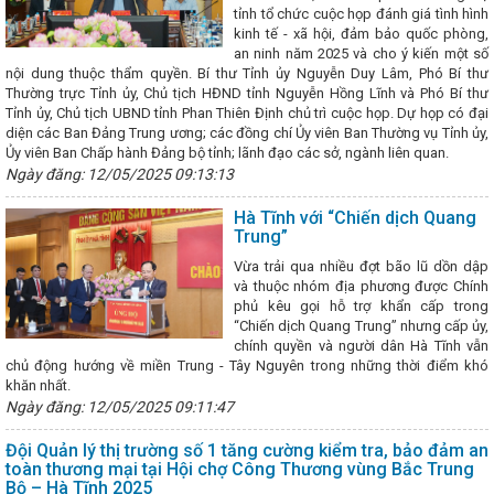
 trong lĩnh vực công nghiệp
Hỗ trợ cơ sở công nghiệp nông thôn 
tỉnh tổ chức cuộc họp đánh giá tình hình
n đổi số
Chúc mừng doanh nghiệp nhân Ngày Doanh nhân Việt 
kinh tế - xã hội, đảm bảo quốc phòng,
ng Bộ Công Thương, Trưởng Đoàn đàm phán Chính phủ về Thương mại 
an ninh năm 2025 và cho ý kiến một số
Diên tiếp Ngài Marc E. Knapper, Đại sứ đặc mệnh toàn quyền Hợp ch
nội dung thuộc thẩm quyền. Bí thư Tỉnh ủy Nguyễn Duy Lâm, Phó Bí thư
t Nam
Hà Tĩnh sẵn sàng cho Giờ Trái đất 2024
Tập trung chỉ đ
Thường trực Tỉnh ủy, Chủ tịch HĐND tỉnh Nguyễn Hồng Lĩnh và Phó Bí thư
 các chỉ tiêu năm 2024
Các hoạt động của Thứ trưởng Nguyễn H
Tỉnh ủy, Chủ tịch UBND tỉnh Phan Thiên Định chủ trì cuộc họp. Dự họp có đại
ổ chuyến thăm cấp nhà nước Cộng hòa Kazakhstan của Tổng Bí thư T
diện các Ban Đảng Trung ương; các đồng chí Ủy viên Ban Thường vụ Tỉnh ủy,
 thảo luận về phát triển trí tuệ nhân tạo
Hà Tĩnh có 9 sản phẩm đ
Ủy viên Ban Chấp hành Đảng bộ tỉnh; lãnh đạo các sở, ngành liên quan.
25
Hội nghị kiểm điểm tập thể, cá nhân của Ban Thường vụ Đảng ủ
Ngày đăng: 12/05/2025 09:13:13
nh hoàn thành sơ kết giữa nhiệm kỳ đại hội đảng bộ cấp huyện và tươn
iệu Quốc gia Việt Nam - Nâng tầm giá trị cốt lõi” là Chủ đề cho ngày
Hà Tĩnh với “Chiến dịch Quang
ia năm 2024
Công đoàn ngành Công Thương: Tổ chức tiếp nhận 
Trung”
 ngành
Hội nghị tổng kết công tác năm 2025, triển khai nhiệm vụ 2
Vừa trải qua nhiều đợt bão lũ dồn dập
g Thương
Bộ Công Thương đề xuất các giải pháp hỗ trợ doanh ngh
và thuộc nhóm địa phương được Chính
n và xăng dầu cho phát triển kinh tế xã hội
Lan tỏa niềm tin thực
phủ kêu gọi hỗ trợ khẩn cấp trong
sách chiến lược của Đảng
Gỡ khó cho doanh nghiệp trong vấn đề 
“Chiến dịch Quang Trung” nhưng cấp ủy,
điện tử xuyên biên giới
Hà Tĩnh tổ chức trang trọng Lễ Kỷ niệm 2
chính quyền và người dân Hà Tĩnh vẫn
hi hào Nguyễn Du
CĐN Công Thương Hà Tĩnh tổ chức chương trình
chủ động hướng về miền Trung - Tây Nguyên trong những thời điểm khó
 “Đánh thức vẻ đẹp chính mình” nhân ngày Phụ nữ Việt Nam 20/10
khăn nhất.
 đấu và trưởng thành của Quân đội Nhân dân Việt Nam
Hội nghị 
t động quý I, triển khai nhiệm vụ quý II và hoạt động Tháng công nhâ
Ngày đăng: 12/05/2025 09:11:47
 TỔ CHỨC LỄ HỘI CAM VÀ CÁC SẢN PHẨM HÀ TĨNH NĂM 2024
P
 công nghiệp Hà Tĩnh tăng 8% trong năm 2026
CHÀO MỪNG 74 NĂ
Đội Quản lý thị trường số 1 tăng cường kiểm tra, bảo đảm an
 NGÀNH CÔNG THƯƠNG (14/5/1951 – 14/5/2025)
Chủ tịch Quốc 
toàn thương mại tại Hội chợ Công Thương vùng Bắc Trung
c làm để cải cách tiền lương từ 1/7
Bộ – Hà Tĩnh 2025
Sôi nổi các hoạt động kỷ niệm