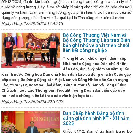
05/12/2025, đánh dấu bước ngoặt quan trọng trong công tác quản lý nhà
 2030 trên địa bàn tỉnh Hà Tĩnh
Bộ Công Thương Việt Nam và Bộ
nước về năng lượng. Đây là cơ sở pháp lý vững chắc để chuẩn hóa đội ngũ
 bản ghi nhớ về phát triển chuỗi liên kết công nghiệp
Bộ đội Biên
quản lý và kiểm toán viên năng lượng, góp phần hiện thực hóa mục tiêu sử
i nhất Hội thi "Dân vận khéo" Hà Tĩnh năm 2024
Tình hình sản xuất
dụng năng lượng tiết kiệm và hiệu quả tại Hà Tĩnh cũng như trên cả nước.
 tháng đầu năm 2026
Kỳ họp lần thứ 13 Ủy ban hợp tác kinh tế, thươ
ng Quốc
Ngày đăng: 12/08/2025 17:45:13
Hà Tĩnh tham gia Hội nghị Kết nối cung - cầu giữa Thành 
ỉnh, thành phố trong cả nước
Hà Tĩnh tăng cường hợp tác với Thàn
ạt động Khoa học công nghệ, chuyển đổi số
Ứng xử với tin giả trê
Bộ Công Thương Việt Nam và
t như thế nào?
Thúc đẩy đưa đặc sản Hà Tĩnh đến người tiêu dùn
Bộ Công Thương Lào trao Biên
t thế kỷ vươn mình khởi sắc
bản ghi nhớ về phát triển chuỗi
Thúc đẩy hợp tác giữa TP Hồ Chí Min
liên kết công nghiệp
ộ và phía Bắc
Tăng trưởng GRDP Hà Tĩnh ước đạt 8,78%, xếp thứ n
p huấn kiến thức công nghiệp hỗ trợ, công nghiệp nông thôn, phổ biế
Trong khuôn khổ chuyến thăm cấp
m công nghiệp
HĐND tỉnh Hà Tĩnh nhiệm kỳ 2021-2026 thông qua 
Nhà nước Cộng hòa Dân chủ Nhân
nh có 6 dự án khởi công, khởi động chào mừng Đại hội XIV của Đảng
dân Lào, dự Lễ kỷ niệm 50 năm Quốc
thực hiện Nghị quyết số 209/NQ-CP ngày 28/10/2024 của Chính phủ; K
khánh nước Cộng hòa Dân chủ Nhân dân Lào và đồng chủ trì Cuộc gặp
gày 10/01/2025 của Tỉnh ủy về việc thực hiện Chỉ thị số 31-CT/TW n
cấp cao giữa Đảng Cộng sản Việt Nam và Đảng Nhân dân Cách mạng
 thư Trung ương Đảng khóa XIII về tiếp tục tăng cường sự
An toàn
Lào, trưa 1/12, ngay sau hội đàm, Tổng Bí thư Tô Lâm và Tổng Bí thư,
ong thương mại điện tử và thanh toán không dùng tiền mặt
Kỳ họp
Chủ tịch nước Lào Thongloun Sisoulith cùng Đoàn đại biểu cấp cao
iểu chất vấn về nguy cơ mất an toàn hồ đập
Không để lọt vào Trun
hai nước chứng kiến Lễ trao các văn kiện hợp tác.
thường, nói nhiều làm ít
Chủ tịch UBND tỉnh: Quyết tâm tạo đột phá
Ngày đăng: 12/05/2025 09:37:22
hanh và bền vững giai đoạn 2026 - 2030
Quan tâm hoàn thiện cơ s
g nghiệp trên địa bàn tỉnh Hà Tĩnh
Tập trung tháo gỡ vướng mắc,
Ban Chấp hành Đảng bộ tỉnh
n 06 ở Hà Tĩnh
Làm việc với Tổng Công ty Tân cảng Sài Gòn về duy t
đánh giá tình hình KT - XH năm
r qua cảng Vũng Áng
DIỄN TẬP ỨNG PHÓ SỰ CỐ HÓA CHẤT NĂM 
2025
G NGHIỆP HÓA CHẤT MỎ HÀ TĨNH
Bộ Công Thương ban hành Chỉ t
ường công tác quản lý, kiểm soát hóa chất cần kiểm soát đặc biệt và cá
Chiều 04/12, Ban Chấp hành Đảng bộ