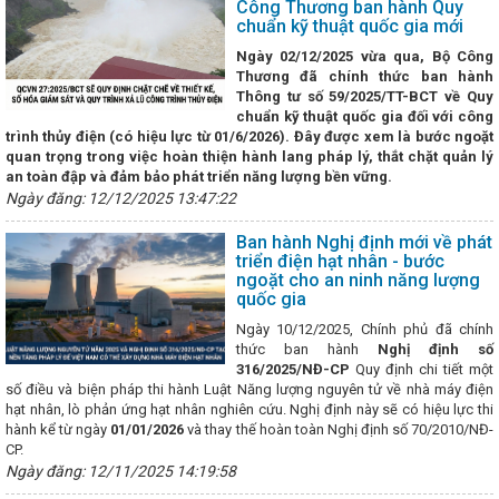
Công Thương ban hành Quy
ại lý xe tại Hà Tĩnh
HÀ TĨNH TRIỂN KHAI CHƯƠNG TRÌNH HÀNH 
chuẩn kỹ thuật quốc gia mới
ẤT VÀ TIÊU DÙNG BỀN VỮNG GIAI ĐOẠN 2026 - 2030
Hà Tĩnh kêu 
Ngày 02/12/2025 vừa qua, Bộ Công
 điện thành thói quen”
Đại tiệc của âm thanh, ánh sáng - Đêm hội
Thương đã chính thức ban hành
Hà Tĩnh
Kinh tế Hà Tĩnh 3 tháng đầu năm tiếp tục xu hướng phục h
Thông tư số 59/2025/TT-BCT về Quy
điều chỉnh cơ cấu Chính phủ nhiệm kỳ 2021-2026
Toàn văn phát bi
chuẩn kỹ thuật quốc gia đối với công
rung ương 13 của Tổng Bí thư Tô Lâm
Thủ tướng Phạm Minh Chính 
trình thủy điện (có hiệu lực từ 01/6/2026). Đây được xem là bước ngoặt
 thăm cấp Nhà nước đến Ấn Độ
Sáng nay Quốc hội chốt mô hình ch
quan trọng trong việc hoàn thiện hành lang pháp lý, thắt chặt quản lý
 họp phiên bế mạc
Vingroup thành lập công ty sản xuất thép VinM
an toàn đập và đảm bảo phát triển năng lượng bền vững.
0.000 tỷ đồng
Ông Dương Tất Thắng được bầu giữ chức Phó Chủ tị
Ngày đăng: 12/12/2025 13:47:22
Bế mạc Hội nghị Trung ương 13
Đại hội điểm Công đoàn Công 
 nghiệp - Xây lắp và Thương mại Hà Tĩnh
Khai mạc Hội chợ Quốc t
ông Tây (EWEC) – Đà Nẵng 2024
Phiên họp thường kỳ UBND tỉnh th
Ban hành Nghị định mới về phát
ành Nhà máy Bia Hà Nội - Nghệ Tĩnh công suất 100 triệu lít/năm
triển điện hạt nhân - bước
ngoặt cho an ninh năng lượng
ày, giới thiệu, quảng bá sản phẩm tại Hội chợ quốc tế Thương mại, Du 
quốc gia
kinh tế Đông Tây (EWEC) - Đà Nẵng 2024
Hội đàm giữa Bộ trưởng
đồng chí Trần Cương, Bí thư Khu ủy Khu tự trị dân tộc Choang Quảng 
Ngày 10/12/2025, Chính phủ đã chính
tịch Quốc hội Vương Đình Huệ kiểm tra sản xuất tại Khu kinh tế Vũng 
thức ban hành
Nghị định số
ảng bộ tỉnh Hà Tĩnh công bố các quyết định về tổ chức bộ máy và cán
316/2025/NĐ-CP
Quy định chi tiết một
HUẤN LUYỆN KỸ THUẬT AN TOÀN VẬT LIỆU NỔ CÔNG NGHIỆP NĂM 202
số điều và biện pháp thi hành Luật Năng lượng nguyên tử về nhà máy điện
ều chỉnh thời gian đại hội Đảng nhiệm kỳ 2025-2030
Quy định về 
hạt nhân, lò phản ứng hạt nhân nghiên cứu. Nghị định này sẽ có hiệu lực thi
n, giấy tờ đã được ban hành trước khi sắp xếp
Đảng uỷ Khối CCQ
hành kể từ ngày
01/01/2026
và thay thế hoàn toàn Nghị định số 70/2010/NĐ-
 Dân vận khéo năm 2024
Costa Rica trở thành quốc gia thứ 73 công
CP.
có nền kinh tế thị trường
Sở Thông tin và Truyền thông Hà Tĩnh - 
Ngày đăng: 12/11/2025 14:19:58
ng
Sớm có chính sách ưu đãi cho nhà đầu tư trạm sạc điện
N