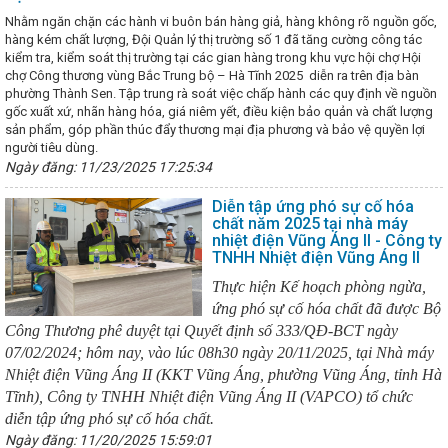
10 tại các CĐCS
Hội nghị tập huấn xây dựng thương hiệu, nhãn hiệ
Nhằm ngăn chặn các hành vi buôn bán hàng giả, hàng không rõ nguồn gốc,
g thôn; chuyển đổi số và phổ biến chính sách về phát triển công ng
hàng kém chất lượng, Đội Quản lý thị trường số 1 đã tăng cường công tác
p hỗ trợ Hà Tĩnh 15 xe cứu thương với trang thiết bị hiện đại
Bộ
kiểm tra, kiểm soát thị trường tại các gian hàng trong khu vực hội chợ Hội
iên báo cáo trước Quốc hội về dự thảo Luật Điện lực (sửa đổi)
T
chợ Công thương vùng Bắc Trung bộ – Hà Tĩnh 2025 diễn ra trên địa bàn
g Bí thư Tô Lâm tại Hội nghị toàn quốc quán triệt, triển khai Nghị quyế
phường Thành Sen. Tập trung rà soát việc chấp hành các quy định về nguồn
68
Cơ hội hợp tác của Doanh nghiệp Hà Tĩnh tại Hội nghị kết nối gi
gốc xuất xứ, nhãn hàng hóa, giá niêm yết, điều kiện bảo quản và chất lượng
hiệp 6 tỉnh khu vực Bắc Trung bộ của Việt Nam với doanh nghiệp xuất
sản phẩm, góp phần thúc đẩy thương mại địa phương và bảo vệ quyền lợi
CND Lào và Vương quốc Thái Lan
Công điện ứng phó với mưa lớn,
người tiêu dùng.
lên thành bão
Thông tư số 24/2025/TT-BCT ngày 13/5/2025 của B
Ngày đăng: 11/23/2025 17:25:34
g quy định về lập và phê duyệt kế hoạch quản lý rủi ro trong khai thá
trung hoàn thành mục tiêu cắt giảm, đơn giản hóa thủ tục hành chính,
Diễn tập ứng phó sự cố hóa
Nhận diện và phòng chống lừa đảo trực tuyến
AI đã “rất thật” ở H
chất năm 2025 tại nhà máy
ập Cụm công nghiệp Quang Diệm với quy mô 40ha, vốn đầu tư hơn 200 
nhiệt điện Vũng Áng II - Công ty
ương phối hợp với Báo Nhân dân tổ chức Lễ khai trương chuyên trang
TNHH Nhiệt điện Vũng Áng II
a Việt Nam
Thúc đẩy hành chính số, Hà Tĩnh nâng cao chất lượng
Sau năm 2025, mỗi người dân Việt Nam đều sở hữu một Sổ sức kh
Thực hiện Kế hoạch phòng ngừa,
ng VNeID
Việt Nam - Hoa Kỳ đạt tiến bộ tích cực khi kết thúc vòng 
ứng phó sự cố hóa chất đã được Bộ
 định song phương về thương mại đối ứng
Hội nghị Hội đồng Cộng
Công Thương phê duyệt tại Quyết định số 333/QĐ-BCT ngày
ứ 25
Bám sát 5 nhóm vấn đề theo chỉ đạo của Chính phủ trong thự
07/02/2024; hôm nay, vào lúc 08h30 ngày 20/11/2025, tại Nhà máy
t nối tiêu thụ, đưa sản phẩm Hà Tĩnh vào các hệ thống phân phối lớn
iển nhanh và bền vững cho nền kinh tế
Thành lập cụm công nghiệp
Nhiệt điện Vũng Áng II (KKT Vũng Áng, phường Vũng Áng, tỉnh Hà
n địa bàn tỉnh Hà Tĩnh
Đẩy mạnh hoạt động hợp tác đào tạo và ph
Tĩnh), Công ty TNHH Nhiệt điện Vũng Áng II (VAPCO) tổ chức
c chất lượng cao trong ngành Công Thương
Sở Công Thương kiểm 
diễn tập ứng phó sự cố hóa chất.
óng điện MBA T2 Trạm 110kV Nghi Xuân
Ông Nguyễn Doãn Hậu g
Ngày đăng: 11/20/2025 15:59:01
 đoàn ngành Công Thương Hà Tĩnh
Chi bộ Khối Văn phòng tổ chức