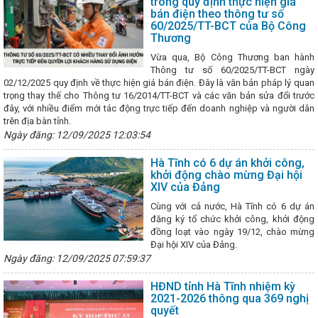
trong quy định thực hiện giá
n, sản xuất và tiêu dùng bền vững, thương mại bền vững đáp ứng các c
bán điện theo thông tư số
minh Châu Âu
Phó Giám đốc Sở Công Thương Hà Tĩnh: Hội chợ Mù
60/2025/TT-BCT của Bộ Công
ng mới
Công đoàn ngành Công Thương: Kiểm tra toàn diện tại các
Thương
c thuộc
Trao 21 giải Cuộc thi trực tuyến tìm hiểu về chuyển đổi số 
Nghị định của Chính phủ về phát triển và quản lý chợ có hiệu lực thi
Vừa qua, Bộ Công Thương ban hành
4
Kết nối thị trường tiêu thụ cho sản phẩm OCOP Hà Tĩnh
CĐN 
Thông tư số 60/2025/TT-BCT ngày
Tháng Công nhân năm 2023
Tăng cường kết nối cung cầu tiêu thụ 
02/12/2025 quy định về thực hiện giá bán điện. Đây là văn bản pháp lý quan
thanh và Truyền hình Hà Tĩnh)
Khởi công 2 dự án năng lượng gần
trọng thay thế cho Thông tư 16/2014/TT-BCT và các văn bản sửa đổi trước
 núi Hà Tĩnh
Tập trung cao cho các nhiệm vụ phát triển kinh tế - x
đây, với nhiều điểm mới tác động trực tiếp đến doanh nghiệp và người dân
ăm
Tình hình thị trường cận kề Tết Nguyên đán Giáp Thìn 2024
trên địa bàn tỉnh.
ực hiện Nghị quyết Đại hội Đảng bộ Sở Công Thương lần thứ III, nhiệm k
Ngày đăng: 12/09/2025 12:03:54
TĨNH: TIẾP NHẬN NGUYÊN TRẠNG CỤC QUẢN LÝ THỊ TRƯỜNG TỪ BỘ C
 LẠI THÀNH CHI CỤC QUẢN LÝ THỊ TRƯỜNG THUỘC SỞ CÔNG THƯƠN
Hà Tĩnh có 6 dự án khởi công,
đánh giá tình hình sản xuất công nghiệp, đảm bảo hàng hóa Tết Nguyê
khởi động chào mừng Đại hội
ịnh xử phạt vi phạm hành chính trong lĩnh vực hóa chất và vật liệu nổ 
XIV của Đảng
n tốt Cuộc vận động “Người Việt Nam ưu tiên dùng hàng Việt Nam”
chuyên đề quan trọng, dự thảo Chương trình hành động thực hiện Nghị 
Cùng với cả nước, Hà Tĩnh có 6 dự án
lần thứ XX
Đại hội Hội Hữu nghị Việt Nam-Thái Lan tỉnh Hà Tĩnh lần
đăng ký tổ chức khởi công, khởi động
028
Hội chợ Công thương vùng Bắc Trung bộ – Hà Tĩnh 2025 diễn r
đồng loạt vào ngày 19/12, chào mừng
am gia trưng bày, giới thiệu gần 50 sản phẩm đặc trưng, tiêu biểu tại H
Đại hội XIV của Đảng.
ương Khu vực miền Trung – Tây Nguyên tổ chức tại thành phố Đà Nẵng
Ngày đăng: 12/09/2025 07:59:37
hăm Công ty TNHH Công nghệ bảo vệ môi trường Hồ Nam Tengchi
ền hơi chào mừng chào mừng Đại hội Công đoàn các cấp
Hội ngh
HĐND tỉnh Hà Tĩnh nhiệm kỳ
c phát triển năng lượng hydrogen của Việt Nam đến năm 2030, tầm nhì
2021-2026 thông qua 369 nghị
Bí thư, Chủ tịch nước Tô Lâm gặp Tổng thống Hoa Kỳ Joe Biden
T
quyết