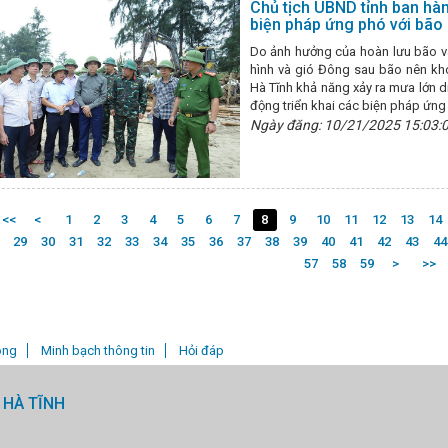
Chủ tịch UBND tỉnh ban hàn
v mời tham gia Hội chợ triển lãm nông nghiệp quốc tế lần thứ 24 - Agr
biện pháp ứng phó với bão 
ồn gốc xuất xứ
Hội nghị ngành Công thương 28 tỉnh, thành khu v
Do ảnh hưởng của hoàn lưu bão và
 số điều của Luật Hóa chất về phát triển ngành công nghiệp hóa chất v
hình và gió Đông sau bão nên kh
hành một số điều của Luật Hóa chất về quản lý hoạt động hóa chất và 
Hà Tĩnh khả năng xảy ra mưa lớn d
óa
Thông tư quy định một số biện pháp thi hành Luật Hóa chất và N
động triển khai các biện pháp ứng 
nh
Thông báo về việc tiếp nhận, thời gian lập hồ sơ thành lập Cụ
Ngày đăng: 10/21/2025 15:03:
nh “Chủ nhật đỏ”, trao quà tết cho Hội người mù - Lan tỏa tinh thần tươ
hống dịch Covid – 19 trong khu vực cửa khẩu, lối mở biên giới tỉnh Q
Ban hành Bảng giá đất sản xuất kinh doanh trong khu công nghiệp,
đoàn Sở Công Thương tỉnh Hà Tĩnh tổ chức các hoạt động ý nghĩa hướ
i pháp tháo gỡ khó khăn cho sản xuất kinh doanh, tiếp tục đẩy mạnh cải
chấm dứt hoạt động bán hàng đa cấp
Tập trung, quyết liệt thực
<<
<
1
2
3
4
5
6
7
8
9
10
11
12
13
14
hoàn thành ký kết quy chế phối hợp với các UBND xã, phường trên địa b
29
30
31
32
33
34
35
36
37
38
39
40
41
42
43
44
ÍNH SÁCH PHÁT TRIỂN THƯƠNG MẠI VÀ LOGISTICS TRÊN ĐỊA BÀN TỈN
57
58
59
>
>>
ông
Minh bạch thông tin
Hỏi đáp
 HÀ TĨNH