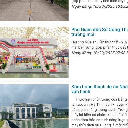
góp phần thúc đẩy tiến trình xây 
h
10 sự kiện nổi bật ngành Công Thương năm 2024
Sở Công T
Ngày đăng: 10/30/2025 10:03:
à Nẵng
Hoàn thiện chuỗi cung ứng, mở rộng thị trường cho sản p
i phân phối, tiêu thụ hàng hóa cho sản phẩm Hà Tĩnh
Chuẩn bị nội
 vốn đa cấp trên không gian mạng
Sơ đồ tham quan Triển lãm thà
hát vọng độc lập, tự do
SỞ CÔNG THƯƠNG HÀ TĨNH BÁO CÁO VỀ Đ
Phó Giám đốc Sở Công Thư
 năm 2025
Hà Tĩnh dừng tổ chức chương trình nghệ thuật và bắn p
trưởng mới
ông Thương Hà Tĩnh tăng trưởng tích cực trong quý I/2026
Hà Tĩn
 Tĩnh đã trao 21 giải cho các tập thể, cá nhân có thành tích.
Hội 
Hội chợ Mùa Thu lần thứ nhất - 20
công tác đảm bảo an ninh mạng
Đề xuất công nhận 40 sản phẩm cô
mại bền vững, góp phần thúc đẩy tă
etnam Expo 2026
Hà Tĩnh trưng bày hơn 50 sản phẩm tiêu biểu tại 
Ngày đăng: 10/29/2025 07:08:
thụ sản phẩm trên các sàn thương mại điện tử
Đảng bộ Sở Công Thư
ớng yêu cầu giảm thời gian cấp giấy phép lái xe
Triển khai Tuần 
ỉ đạo mới của Chính phủ về triển khai thực hiện, vận hành mô hình ch
 công cụ hỗ trợ về vật liệu nổ công nghiệp và tiền chất thuốc nổ
Ng
 Thường vụ Tỉnh ủy Hà Tĩnh
Thương mại điện tử - xu thế tất yếu tr
Tổng Bí thư Hà Huy Tập - dấu ấn của bản lĩnh và trí tuệ cách mạng
ỚC CỘNG HÒA XÃ HỘI CHỦ NGHĨA VIỆT NAM
Khánh thành Nhà máy 
Sớm hoàn thành dự án Nhà 
vận hành
 chu đáo các nội dung phục vụ Đại hội Đảng bộ tỉnh lần thứ XX
Hà 
sông Hồng kết hợp Hội thi tôn vinh, quảng bá và xúc tiến tiêu thụ các
Thực hiện chủ trương của Đảng và
át kỹ, sớm hoàn thiện tờ trình, dự thảo nghị quyết trình Kỳ họp thứ 17,
tái tạo, tỉnh Hà Tĩnh luôn khuyến 
Thị trường hàng hóa phục vụ Tết Ất Tỵ sôi động, giá cả nhiều mặt hàn
các dự án năng lượng sạch. Trong đ
g Bí thư Hà Huy Tập - nhà lý luận xuất sắc của Đảng ta
Vùng đồng 
thủy lợi hiện có nhằm khai thác t
uốc gia, đề xuất các giải pháp gỡ vướng Quy hoạch điện VIII điều chỉ
phần đảm bảo an ninh năng lượng v
quốc quán triệt, triển khai thực hiện 4 Nghị quyết của Bộ Chính trị
máy thủy điện Vũ Quang là một điể
ẩm thực Món ngon từ biển và Hội chợ OCOP, làng nghề tỉnh Bình Định n