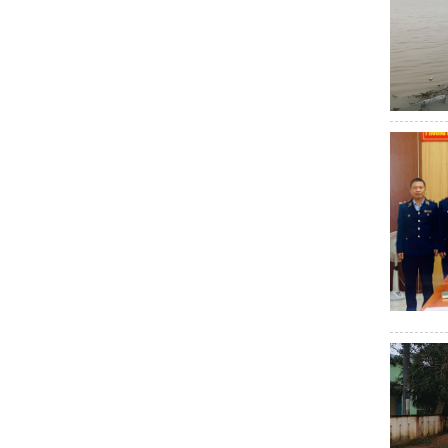
ng kết nối giao thương khu vực Bắc Trung Bộ
Hội nghị ngành Côn
iển khai các nhiệm vụ cấp bách về chuyển đổi số trên địa bàn tỉnh
ÔNG THƯƠNG
Các đơn vị chúc mừng Sở Công Thương và CĐCT Hà T
ại sứ CHLB Đức, thúc đẩy kết nối hợp tác trên nhiều lĩnh vực
Hội n
 liệu nổ công nghiệp cho những người làm việc liên quan đến hoạt độn
am gia Hội chợ triển lãm công nghiệp hỗ trợ và chế biến chế tạo năm
g Áng
Ngày 29/11, Quốc hội thảo luận về dự án Luật Quản lý và đầu
ng hương tại Ngã ba Đồng Lộc
Kỳ họp thứ 35 HĐND tỉnh Hà Tĩnh:
ý Mão 2023
Chủ động cung cấp điện trong mùa nắng nóng (Theo Đà
 hiện trường nhanh, minh bạch, lấy người dân làm trung tâm phục vụ
ông bố quyết định công nhận CĐCS Công ty TNHH Thương mại tổng h
óng góp quan trọng vào phát triển kinh tế
Tiếp sức phát triển Lo
hực hiện nghĩa vụ quân sự và Công an nhân dân.
Ủy viên Trung ươ
 CÁC TỈNH, THÀNH PHỐ, TRỰC THUỘC TRUNG ƯƠNG
Tiêu điểm 
024 và Chương trình kết nối giao thương giữa các nhà cung cấp khu vự
háng 6/2025
Hà Tĩnh phát động thi trực tuyến tìm hiểu cuộc vận 
nghĩa nhân dịp Tết Trung thu
Công đoàn Văn phòng Sở Công Thươ
 sản phẩm nông nghiệp Hà Tĩnh lần thứ 5?
Không gian mới, diện m
u biểu, sản phẩm chủ lực của tỉnh năm 2024
Công đoàn Công Thư
oàn thiền Đề án và tăng cường quảng bá du lịch chùa Hương Tích
h tháng 7 và 7 tháng năm 2025
Đoàn công tác tỉnh Hà Tĩnh làm việc
ầy - Xuân gắn kết” năm 2023
Hội nghị toàn quốc tổng kết công t
dịch Giờ Trái đất năm 2026
Đoàn đại biểu Đảng bộ UBND tỉnh Hà 
 2 BCH TƯ Đảng khóa XIV: Thống nhất cao về những vấn đề lớn, hệ trọ
Sở Công Thương chúc mừng các doanh nghiệp nhân ngày Doanh nh