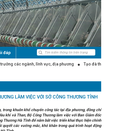
ỏi đáp
nh vực, địa phương
Tạo đà thúc đẩy sản xuất công nghiệp Hà Tĩnh
a trưng bày, giới thiệu, quảng bá tại Hội chợ Triển lãm sản phẩm OCOP
mái nhà
Công nghiệp Hà Tĩnh: Đà phục hồi mạnh mẽ và những độ
hát triển mới
Ngày 07 tháng 5 năm 2026 UBND tỉnh Hà Tĩnh ban h
cấp bách khắc phục hậu quả cơn bão số 10 và mưa lũ
Bí thư Tỉnh ủ
hiệp nông thôn tiêu biểu cấp quốc gia lần thứ VI - năm 2025
Hà
và Truyền hình Hà Tĩnh)
Tôn vinh 108 sản phẩm CNNT tiêu biểu qu
HƯƠNG LÀM VIỆC VỚI SỞ CÔNG THƯƠNG TỈNH
hía Bắc, Bắc Trung Bộ
10 dấu ấn nổi bật của Hà Tĩnh năm 2024
 người dân “Tiết kiệm điện thành thói quen”
Đại tiệc của âm thanh
, trong khuôn khổ chuyến công tác tại địa phương, đồng chí
oàn văn phát biểu khai mạc Hội nghị Trung ương 13 của Tổng Bí thư Tô
Dầu khí và Than, Bộ Công Thương làm việc với Ban Giám đốc
 thành lập công ty sản xuất thép VinMetal tại Hà Tĩnh, đầu tư 10.000 tỷ
g Thương Hà Tĩnh để nắm bắt việc triển khai thực hiện chính
p - Xây lắp và Thương mại Hà Tĩnh
Khai mạc Hội chợ Quốc tế Hàn
iải quyết các vướng mắc, khó khăn trong quá trình hoạt động
am gia trưng bày, giới thiệu, quảng bá sản phẩm tại Hội chợ quốc tế
h Hà Tĩnh