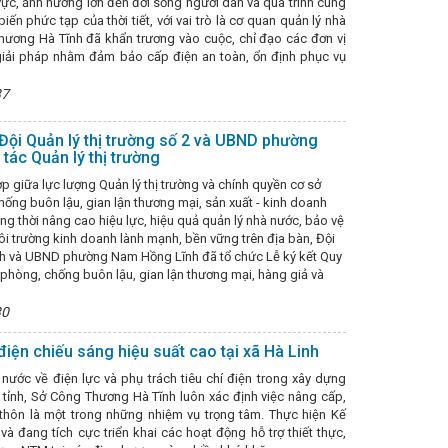
 vực, ảnh hưởng lớn đến đời sống người dân và qua trình cung
 Quốc hội
Tổng Lãnh sự nước CHDCND Lào thăm và chúc Tết Đảng
iến phức tạp của thời tiết, với vai trò là cơ quan quản lý nhà
ân đón Tết vui tươi, an toàn, lành mạnh, tiết kiệm.
ĐẨY MẠNH C
Thương Hà Tĩnh đã khẩn trương vào cuộc, chỉ đạo các đơn vị
am
Công ty Điện lực Hà Tĩnh: Tổng lực bứt phá, phấn đấu hoàn thàn
 giải pháp nhằm đảm bảo cấp điện an toàn, ổn định phục vụ
Thủ tướng yêu cầu tập trung thực hiện sắp xếp tổ chức bộ máy, đơn vị
tập thể Đảng ủy, Lãnh đạo sở Công Thương Hà Tĩnh năm 2022
Hơn
37
g tác năm 2022 và Hội nghị người lao động 2023
Khắc phục khó kh
 tác xã Hà Tĩnh sản xuất, tiêu dùng bền vững
Thứ trưởng Phan Thị
g rừng
Chuẩn bị hàng hóa đáp ứng nhu cầu tăng cao của Nhân dâ
Đội Quản lý thị trường số 2 và UBND phường
h lập thành phố Kỳ Anh và xây dựng nhà máy ô tô điện
Hà Tĩnh sắp
ác Quản lý thị trường
2022
Hội thảo khoa học Quốc gia “Bảo tồn, phát huy giá trị di sản 
 giữa lực lượng Quản lý thị trường và chính quyền cơ sở
iện Vũng Áng II
Tình hình sản xuất công nghiệp tháng 02 và 02 th
hống buôn lậu, gian lận thương mại, sản xuất - kinh doanh
Hòa chung không khí “Ngày hội tòng quân” của cả nước, sáng nay
ng thời nâng cao hiệu lực, hiệu quả quản lý nhà nước, bảo vệ
iểu Quốc hội khóa XVI tại Hải Phòng
HỘI NGHỊ GIỮA LÃNH ĐẠO B
ôi trường kinh doanh lành mạnh, bền vững trên địa bàn, Đội
, giới thiệu, quảng bá, kết nối xúc tiến thương mại tại Hội chợ Thương
ĩnh và UBND phường Nam Hồng Lĩnh đã tổ chức Lễ ký kết Quy
 lực trình Quốc hội thông qua Luật sửa đổi, bổ sung một số điều của L
 phòng, chống buôn lậu, gian lận thương mại, hàng giả và
dầu, khí trên địa bàn tỉnh Hà Tĩnh trong bối cảnh xung đột tại Trung 
ển lãm trực tuyến sản phẩm Công nghiệp nông thôn tiêu biểu và OCOP
30
oạt động xúc tiến thương mại kết nối tiêu thụ sản phẩm nông nghiệp,
 làm việc về phát triển pin lưu trữ năng lượng tại Công ty cổ phần Gi
điện chiếu sáng hiệu suất cao tại xã Hà Linh
ông tác đối ngoại góp phần phát triển kinh tế - xã hội trong thời kỳ mới
ở Công Thương Hà Tĩnh tổ chức Hội nghị Kiểm điểm tập thể năm 2024
à nước về điện lực và phụ trách tiêu chí điện trong xây dựng
NG
Phó Bí thư Thường trực Tỉnh ủy Trần Thế Dũng dự Đại hội Đảng 
 tỉnh, Sở Công Thương Hà Tĩnh luôn xác định việc nâng cấp,
nh tổ chức Hội nghị tổng kết hoạt động công đoàn năm 2024, triển k
thôn là một trong những nhiệm vụ trọng tâm. Thực hiện Kế
Việt Nam 13 tháng 10 năm 2023
Tắt đèn hưởng ứng Giờ Trái đất lan
 đang tích cực triển khai các hoạt động hỗ trợ thiết thực,
rường cao tốc Bắc - Nam qua Hà Tĩnh
Danh sách các khu vực có n