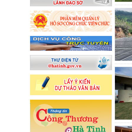
triển hệ thống đường sắt Việt Nam
Bộ trưởng Nguyễn Hồng Diên giải 
ĐLĐ tỉnh làm việc với CĐN Công Thương về công tác chuẩn bị đại hội
quản lý nhà nước về Thương mại trong điều kiện thực hiện chính quyền
 dự án quan trọng quốc gia, trọng điểm ngành năng lượng
Hà Tĩn
ĩnh
Ban Thường vụ Tỉnh ủy, Ban Chấp hành Đảng bộ tỉnh Hà Tĩnh họ
i về phía Đông
Sở Công Thương tổ chức Chào cờ - triển khai côn
 Bộ Công Thương Lào trao Biên bản ghi nhớ về phát triển chuỗi liên 
Ủy ban hợp tác kinh tế, thương mại Việt Nam – Trung Quốc
Hà Tĩnh
 công nghệ, chuyển đổi số
Ứng xử với tin giả trên môi trường mạ
c Trung Bộ và phía Bắc
Tăng trưởng GRDP Hà Tĩnh ước đạt 8,78%, 
ng qua 369 nghị quyết
Hà Tĩnh có 6 dự án khởi công, khởi động c
hiện Chỉ thị số 31-CT/TW ngày 19/3/2024 của Ban Bí thư Trung ương Đả
 cơ mất an toàn hồ đập
Không để lọt vào Trung ương người giàu bấ
ông nghiệp trên địa bàn tỉnh Hà Tĩnh
Tập trung tháo gỡ vướng mắc
2025 TẠI CHI NHÁNH CÔNG NGHIỆP HÓA CHẤT MỎ HÀ TĨNH
Bộ Cô
sở công nghiệp nông thôn Hà Tĩnh thực hiện chuyển đổi số
Chúc m
 Knapper, Đại sứ đặc mệnh toàn quyền Hợp chúng quốc Hoa Kỳ tại Việ
 chuyến thăm cấp nhà nước Cộng hòa Kazakhstan của Tổng Bí thư T
ủy UBND tỉnh
Hà Tĩnh hoàn thành sơ kết giữa nhiệm kỳ đại hội đả
ức tiếp nhận Phó Chủ tịch Công đoàn ngành
Hội nghị tổng kết c
h tế xã hội
Lan tỏa niềm tin thực hiện thắng lợi các quyết sách c
ễn Du
CĐN Công Thương Hà Tĩnh tổ chức chương trình workshop T
ết quả hoạt động quý I, triển khai nhiệm vụ quý II và hoạt động Thá
G 74 NĂM NGÀY TRUYỀN THỐNG NGÀNH CÔNG THƯƠNG (14/5/1951 –
xây dựng thương hiệu, nhãn hiệu sản phẩm công nghiệp nông thôn; chu