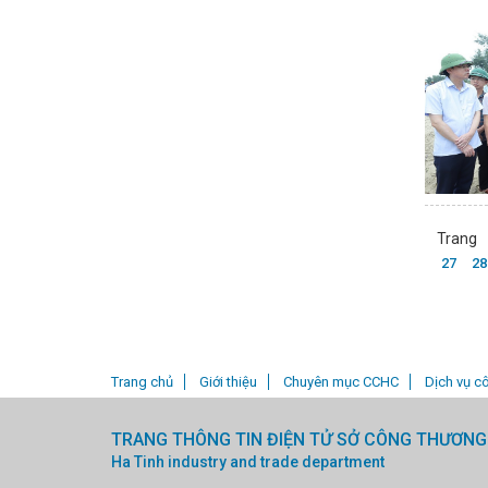
 trong kinh doanh mua bán hàng hóa cho bà con vùng biên giới
V/
h mỡ bẩn
Hà Tĩnh: Phát hiện, tiêu hủy 300kg chà bông không rõ ngu
ịnh quy định chi tiết và biện pháp để tổ chức, hướng dẫn thi hành một
 số 26/2026/NĐ-CP của Chính phủ quy định chi tiết và hướng dẫn thi 
 lý hoạt động hóa chất và hóa chất nguy hiểm trong sản phẩm, hàng h
t Hóa chất về phát triển ngành công nghiệp hóa chất và an toàn, an ni
à Tĩnh
Chi cục Quản lý thị trường tỉnh Hà Tĩnh tham gia chương trì
ng hóa nhập khẩu
Thông báo: Triển khai một số biện pháp phòng, c
 tuyển dụng công chức năm 2023 theo Nghị định số 140/2017/NĐ-CP
 phẩm
Nghị định quy định về phát triển công nghiệp hỗ trợ
Chi 
biểu và doanh nhân Hà Tĩnh tiêu biểu năm 2023
Triển khai các giả
t thường kỳ tháng 4 năm 2026
Sở Công Thương Hà Tĩnh thông báo 
Trang
ánh giá năng lực cạnh tranh logistics
Chi cục Quản lý thị trường 
27
28
nối đưa sản phẩm “made in Hà Tĩnh” vươn xa
HỌP NGHIÊN CỨU CH
ả
Triển lãm trực tuyến một số sản phẩm chủ lực Hà Tĩnh
Trang chủ
Giới thiệu
Chuyên mục CCHC
Dịch vụ c
TRANG THÔNG TIN ĐIỆN TỬ SỞ CÔNG THƯƠNG
Ha Tinh industry and trade department