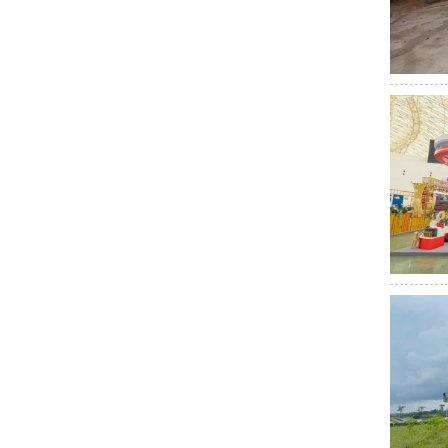
trọng lễ kỷ niệm 80 năm Ngày truyền thống lực lượng vũ trang Hà Tĩn
 giao thương tại các chuỗi sự kiện xúc tiến thương mại tại Thành phố Đ
ương vùng Tây Bắc - Lai Châu 2023 cơ hội liên kết, mở rộng mạng lướ
 triển khai nhiệm vụ năm 2025
Cảnh giác với hình thức huy động
n Quý Mão 2023
Chủ tịch Hồ Chí Minh và hành trình hiện thực hóa k
Sở Công Thương tổ chức Chào cờ - triển khai công tác tháng 01
ÊN ĐỊA BÀN TỈNH HÀ TĨNH
Giá xăng, dầu cùng tăng
Ngành C
ểu về cuộc vận động “Người Việt Nam ưu tiên dùng hàng Việt Nam” tại Hà
ĐBQH tỉnh Hà Tĩnh khóa XVI
Hà Tĩnh quán triệt các quy định về 
ĩnh tham gia trưng bày, quảng bá sản phẩm và xúc tiến đầu tư tại Vi
Hà Tĩnh tăng cường hỗ trợ doanh nghiệp chuyển đổi số, thúc đẩy tiêu 
Thủ tục cấp Giấy phép vận chuyển hàng hóa nguy hiểm
Thủ tư
m điểm tập thể, cá nhân lãnh đạo thực hiện nhiệm vụ năm 2024
Ch
nh chi tiết một số điều của Luật Quản lý, sử dụng vũ khí, vật liệu nổ và
 Ban Bí thư Trần Cẩm Tú và các đại biểu cùng các đồng chí trong Ban
ai các dự án nguồn, lưới điện theo Quy hoạch điện VIII điều chỉnh
ng Việt Nam”
TIỂU SỬ ĐỒNG CHÍ VÕ VĂN THƯỞNG, CHỦ TỊCH NƯ
 Việt” số 5: Tuần lễ sản phẩm Hà Tĩnh tại Thủ đô
Hà Tĩnh chuẩn bị
 Sự kiện giới thiệu sản phẩm OCOP gắn với văn hóa các tỉnh Đồng bằng 
n đầu tư xây dựng hạ tầng cụm công nghiệp trên địa bàn tỉnh
Rà so
 cụm công nghiệp (Theo Đài Phát thanh - Truyền hình tỉnh Hà Tĩnh)
 ủy Hà Tĩnh
Hà Tĩnh đề xuất cập nhật, bổ sung 8 dự án điện
Tổn
êu thụ hàng hoá
Hà Tĩnh sẵn sàng trở thành trung tâm năng lượng q
yến về ngoại giao kinh tế năm 2023
Sáng nay (16/9), Hội nghị toàn 
gần 50 sản phẩm tham gia trưng bày, giới thiệu, quảng bá tại Lễ hội 