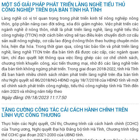
BÀN TỈNH HÀ TĨNH
Công điện về việc đảm bảo vận hành an toàn, ổ
MỘT SỐ GIẢI PHÁP PHÁT TRIỂN LÀNG NGHỀ TIỂU THỦ
ng thời gian tới
Lý do dừng trình đề án sắp xếp huyện, xã theo qu
CÔNG NGHIỆP TRÊN ĐỊA BÀN TỈNH HÀ TĨNH
5), khai mạc Kỳ họp thứ 5, Quốc hội khóa XV
TỔ CÔNG TÁC BỘ C
VỚI SỞ CÔNG THƯƠNG TỈNH HÀ TĨNH
Làng nghề có vị trí quan trọng trong phát triển kinh tế nông nghiệp nông
Lễ ký kết Bản ghi nhớ hợp tá
ùng giữa Ủy ban Cạnh tranh Quốc gia và Đại sứ quán Liên hiệp Vương 
thôn, góp phần nâng cao đời sống, xóa đói giảm nghèo. Việc phát triển các
ngành nghề ở nông thôn, nhất là phát triển làng nghề, làng nghề tiểu thủ
Diễn tập ứng phó sự cố hóa chất năm 2025 tại nhà máy nhiệt điện 
H Nhiệt điện Vũng Áng II
công nghiệp (TTCN) một cách bền vững sẽ tạo điều kiện chuyển dịch cơ cấu
Nữ đoàn viên, người lao động ngành Cô
 cực hưởng ứng “Tuần lễ Áo dài” năm 2024
sản xuất nông nghiệp, cơ cấu lao động ở nông thôn theo hướng chuyên môn
Phát triển công nghiệ
t Nam gắn với sản xuất, lắp ráp ô tô trong nước, phát triển hệ thống đư
hóa, hiện đại hóa. Trong thời gian qua, công tác bảo tồn và phát triển làng
ưởng Nguyễn Hồng Diên giải trình, làm rõ các vấn đề Đại biểu Quốc hộ
nghề, làng nghề TTCN trên địa bàn tỉnh đã được các cấp, các ngành quan
ng lượng tái tạo
tâm, chỉ đạo quyết liệt thông qua việc lồng ghép các cơ chế chính sách,
CĐN Công Thương: Sớm hoàn thành kế hoạch kiể
ăm 2024
chương trình khuyến công, xúc tiến thương mại, nhờ đó các làng nghề trên
Đoàn công tác LĐLĐ tỉnh làm việc với CĐN Công Thương 
ại hội nhiệm kỳ 2023-2028
địa bàn tỉnh không ngừng phát triển. Trong giai đoạn 2018-2022, tỉnh Hà Tĩnh
Đảng ủy Sở Công Thương tổ chức Chào
 tháng 3 năm 2024
đã ban hành nhiều chính sách nhằm phát triển làng nghề trên địa bàn tỉnh
Nhà máy Nhiệt điện Vũng Áng 2 tiếp nhận những
ải pháp quản lý nhà nước về Thương mại trong điều kiện thực hiện chí
như Nghị quyết số 86/2018/NQ-HĐND ngày 18/7/2018 của HĐND tỉnh về một
 cấp trên địa bàn tỉnh Hà Tĩnh
số chính sách phát triển công nghiệp, tiểu thủ công nghiệp tỉnh Hà Tĩnh đến
Hội nghị tập huấn tuyên truyền Cuộ
am ưu tiên dùng hàng Việt Nam” tại huyện Nghi Xuân năm 2023
năm 2025 và những năm tiếp theo
Hà
ng quốc gia, trọng điểm ngành năng lượng
Hà Tĩnh với “Chiến dịc
Ngày đăng: 09/18/2023 11:17:50
an Chấp hành Đảng bộ tỉnh đánh giá tình hình KT - XH năm 2025
Đ
mặt trời đầu tiên trên kênh thủy lợi của Việt Nam tại Hà Tĩnh
Ban
TĂNG CƯỜNG CÔNG TÁC CẢI CÁCH HÀNH CHÍNH TRÊN
Ban Chấp hành Đảng bộ tỉnh Hà Tĩnh họp cho ý kiến các nội dung
T
LĨNH VỰC CÔNG THƯƠNG
 đảm bảo nguồn cung xăng dầu phục vụ nhu cầu thị trường trong nướ
Thực hiện các Nghị quyết, Chỉ thị, Chương trình cải cách hành chính (CCHC)
ự án đường Xô Viết Nghệ Tĩnh kéo dài về phía Đông
Sở Công Thươ
của Trung ương, Nghị quyết Đại hội Đảng bộ tỉnh Hà Tĩnh, Chương trình tổng
n khai công tác tháng 4 năm 2025
Kê hoạch thực hiện chương trìn
thể CCHC giai đoạn 2021-2030 của UBND tỉnh.
hiệp môi trường Việt Nam giai đoạn 2025 - 2030 trên địa bàn tỉnh Hà 