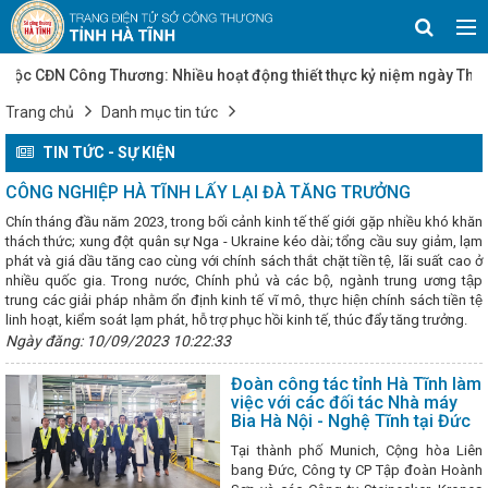
 CĐN Công Thương: Nhiều hoạt động thiết thực kỷ niệm ngày Thương 
 quyết số 25/NQ-CP của Chính phủ về mục tiêu tăng trưởng các ngành,
Trang chủ
Danh mục tin tức
Tạo đà thúc đẩy sản xuất công nghiệp Hà Tĩnh
Quy chế hoạt độ
ựa chọn chủ đầu tư xây dựng hạ tầng kỹ thuật cụm công nghiệp trên đị
TIN TỨC - SỰ KIỆN
 30 sản phẩm tiêu biểu tỉnh Hà Tĩnh tham gia trưng bày, giới thiệu, qu
lãm sản phẩm OCOP Quảng Ngãi năm 2023
Triển khai Tháng hành đ
CÔNG NGHIỆP HÀ TĨNH LẤY LẠI ĐÀ TĂNG TRƯỞNG
o động (ATVSLĐ) năm 2025
Hà Tĩnh phấn đấu đến năm 2030 có 50%
 điện mặt trời mái nhà
Công nghiệp Hà Tĩnh: Đà phục hồi mạnh mẽ
Chín tháng đầu năm 2023, trong bối cảnh kinh tế thế giới gặp nhiều khó khăn
g trưởng mới
Thành kính tưởng niệm 234 năm ngày mất Hải Thượ
thách thức; xung đột quân sự Nga - Ukraine kéo dài; tổng cầu suy giảm, lạm
Đại hội Đảng bộ tỉnh Hà Tĩnh lần thứ XX thành công: Dấu mốc mở ra
phát và giá dầu tăng cao cùng với chính sách thắt chặt tiền tệ, lãi suất cao ở
ới
Ngày 07 tháng 5 năm 2026 UBND tỉnh Hà Tĩnh ban hành Quyết đị
nhiều quốc gia. Trong nước, Chính phủ và các bộ, ngành trung ương tập
c thành lập Cụm công nghiệp Lạc Thiện, với diện tích 30 ha
Bí th
trung các giải pháp nhằm ổn định kinh tế vĩ mô, thực hiện chính sách tiền tệ
rung tâm từ thiện Thiên Ân
Triển khai các biện pháp cấp bách khắ
linh hoạt, kiểm soát lạm phát, hỗ trợ phục hồi kinh tế, thúc đẩy tăng trưởng.
 10 và mưa lũ
Bí thư Tỉnh ủy Hà Tĩnh mong muốn JETRO kết nối nh
Ngày đăng: 10/09/2023 10:22:33
 bàn
Thủ tướng: Sớm hoàn thành đề án bỏ thanh tra cấp huyện
 được công nhận sản phẩm công nghiệp nông thôn tiêu biểu cấp quốc
Đoàn công tác tỉnh Hà Tĩnh làm
25
Hà Tĩnh phê duyệt Chương trình khuyến công 2026–2030, thúc 
việc với các đối tác Nhà máy
ôn theo hướng kinh tế xanh và chuyển đổi số
Để người Việt tin d
Bia Hà Nội - Nghệ Tĩnh tại Đức
 Phát thanh và Truyền hình Hà Tĩnh)
Tôn vinh 108 sản phẩm CNNT t
025: Khẳng định bản sắc, nâng tầm giá trị hàng Việt
“Phủ sóng” 
Tại thành phố Munich, Cộng hòa Liên
ĩnh
Hợp tác phát triển KT-XH giữa TP Hồ Chí Minh với Hà Tĩnh và m
bang Đức, Công ty CP Tập đoàn Hoành
Trung Bộ
10 dấu ấn nổi bật của Hà Tĩnh năm 2024
VinFast khai