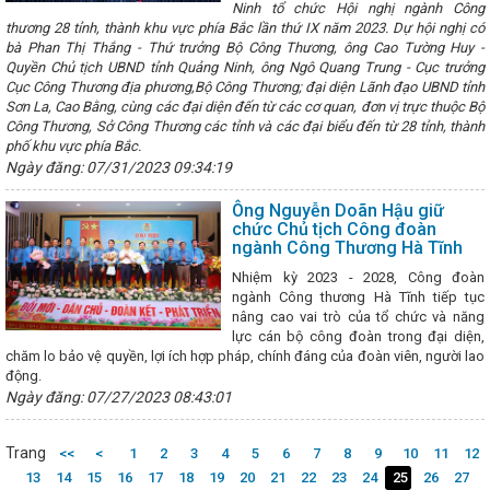
Ninh tổ chức Hội nghị ngành Công
công nghiệp nông thôn; chuyển đổi số và phổ biến chính sách về phát
thương 28 tỉnh, thành khu vực phía Bắc lần thứ IX năm 2023. Dự hội nghị có
p đoàn Vingroup hỗ trợ Hà Tĩnh 15 xe cứu thương với trang thiết bị hiệ
bà Phan Thị Thắng - Thứ trưởng Bộ Công Thương, ông Cao Tường Huy -
n Hồng Diên báo cáo trước Quốc hội về dự thảo Luật Điện lực (sửa đ
Quyền Chủ tịch UBND tỉnh Quảng Ninh, ông Ngô Quang Trung - Cục trưởng
ủa Tổng Bí thư Tô Lâm tại Hội nghị toàn quốc quán triệt, triển khai Ngh
Cục Công Thương địa phương,Bộ Công Thương; đại diện Lãnh đạo UBND tỉnh
 số 68
Cơ hội hợp tác của Doanh nghiệp Hà Tĩnh tại Hội nghị kết nố
Sơn La, Cao Bằng, cùng các đại diện đến từ các cơ quan, đơn vị trực thuộc Bộ
ghiệp 6 tỉnh khu vực Bắc Trung bộ của Việt Nam với doanh nghiệp xuấ
Công Thương, Sở Công Thương các tỉnh và các đại biểu đến từ 28 tỉnh, thành
CND Lào và Vương quốc Thái Lan
Công điện ứng phó với mưa lớn
phố khu vực phía Bắc.
 lên thành bão
Thông tư số 24/2025/TT-BCT ngày 13/5/2025 của 
Ngày đăng: 07/31/2023 09:34:19
ng quy định về lập và phê duyệt kế hoạch quản lý rủi ro trong khai th
 trung hoàn thành mục tiêu cắt giảm, đơn giản hóa thủ tục hành chính,
Nhận diện và phòng chống lừa đảo trực tuyến
Ông Nguyễn Doãn Hậu giữ
AI đã “rất thật” ở 
chức Chủ tịch Công đoàn
lập Cụm công nghiệp Quang Diệm với quy mô 40ha, vốn đầu tư hơn 200 
ngành Công Thương Hà Tĩnh
hương phối hợp với Báo Nhân dân tổ chức Lễ khai trương chuyên tran
ia Việt Nam
Thúc đẩy hành chính số, Hà Tĩnh nâng cao chất lượng
Nhiệm kỳ 2023 - 2028, Công đoàn
Sau năm 2025, mỗi người dân Việt Nam đều sở hữu một Sổ sức k
ngành Công thương Hà Tĩnh tiếp tục
ng VNeID
Việt Nam - Hoa Kỳ đạt tiến bộ tích cực khi kết thúc vòng
nâng cao vai trò của tổ chức và năng
 định song phương về thương mại đối ứng
Hội nghị Hội đồng Cộn
lực cán bộ công đoàn trong đại diện,
hứ 25
Bám sát 5 nhóm vấn đề theo chỉ đạo của Chính phủ trong th
chăm lo bảo vệ quyền, lợi ích hợp pháp, chính đáng của đoàn viên, người lao
i tiêu thụ, đưa sản phẩm Hà Tĩnh vào các hệ thống phân phối lớn
T
động.
 nhanh và bền vững cho nền kinh tế
Thành lập cụm công nghiệp th
Ngày đăng: 07/27/2023 08:43:01
 địa bàn tỉnh Hà Tĩnh
Đẩy mạnh hoạt động hợp tác đào tạo và phát
t lượng cao trong ngành Công Thương
Sở Công Thương kiểm tra
điện MBA T2 Trạm 110kV Nghi Xuân
Ông Nguyễn Doãn Hậu giữ ch
Trang
<<
<
1
2
3
4
5
6
7
8
9
10
11
12
nh Công Thương Hà Tĩnh
Chi bộ Khối Văn phòng tổ chức thành cô
13
14
15
16
17
18
19
20
21
22
23
24
25
26
27
Chủ tịch UBND tỉnh dự lễ khánh thành nhà ở cho gia đình chính sách ở