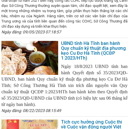
Giai đoạn từ năm 2021 đến nay, công tác CCHC tiếp tục được Đảng ủy, Lãnh
 Việt Nam và Bộ Công Thương Lào trao Biên bản ghi nhớ về phát triển
đạo Sở Công Thương thường xuyên quan tâm, chỉ đạo quyết liệt, xem đây là
p
Bộ đội Biên phòng tỉnh giành giải nhất Hội thi "Dân vận khéo" Hà 
một trong những nhiệm vụ trọng tâm, góp phần thực hiện thắng lợi các chỉ
hình sản xuất công nghiệp tháng 7 và 7 tháng đầu năm 2026
Kỳ h
tiêu, nhiệm vụ của Ngành. Hàng năm, trên cơ sở các văn bản chỉ đạo của
ác kinh tế, thương mại Việt Nam – Trung Quốc
Hà Tĩnh tham gia Hộ
Trung ương và của tỉnh liên quan đến công tác CCHC, Sở Công Thương đã
iữa Thành phố Hồ Chí Minh và các tỉnh, thành phố trong cả nước
H
chỉ đạo xây dựng và triển khai thực hiện.
với Thành phố Huế về triển khai hoạt động Khoa học công nghệ, chuyể
Ngày đăng: 09/05/2023 07:18:57
in giả trên môi trường mạng internet như thế nào?
Thúc đẩy đưa 
iêu dùng
Thành phố Hà Tĩnh một thế kỷ vươn mình khởi sắc
Th
UBND tỉnh Hà Tĩnh ban hành
Chí Minh với các tỉnh Bắc Trung Bộ và phía Bắc
Tăng trưởng GRDP
Quy chuẩn kỹ thuật địa phương
 xếp thứ nhất Bắc Trung Bộ
Tập huấn kiến thức công nghiệp hỗ trợ
kẹo Cu Đơ Hà Tĩnh (QCĐP
hổ biến văn bản pháp luật về cụm công nghiệp
HĐND tỉnh Hà Tĩnh
1:2023/HTh)
 qua 369 nghị quyết
Hà Tĩnh có 6 dự án khởi công, khởi động ch
g
Kế hoạch triển khai thực hiện Nghị quyết số 209/NQ-CP ngày
Ngày 18/8/2023 UBND tỉnh ban
h phủ; Kế hoạch số 322-KH/TU ngày 10/01/2025 của Tỉnh ủy về việc t
hành Quyết định số 35/2023/QĐ-
T/TW ngày 19/3/2024 của Ban Bí thư Trung ương Đảng khóa XIII về tiếp
UBND, ban hành Quy chuẩn kỹ thuật địa phương kẹo Cu Đơ Hà
An toàn khi mua bán hàng hóa trong thương mại điện tử và thanh toán
ỳ họp thứ 34, HĐND tỉnh: Đại biểu chất vấn về nguy cơ mất an toàn hồ 
Tĩnh; Sở Công Thương Hà Tĩnh xin trích dẫn nguyên văn Quy
o Trung ương người giàu bất thường, nói nhiều làm ít
Chủ tịch UB
chuẩn kỹ thuật QCĐP 1:2023/HTh ban hành kèm theo Quyết định
đột phá, đưa Hà Tĩnh phát triển nhanh và bền vững giai đoạn 2026 - 20
số 35/2023/QĐ-UBND của UBND tỉnh (có hiệu lực sau 06 tháng kể
 cơ sở hạ tầng tại các Cụm công nghiệp trên địa bàn tỉnh Hà Tĩnh
từ ngày ban hành).
 mắc, đẩy mạnh thực hiện Đề án 06 ở Hà Tĩnh
Làm việc với Tổng 
Ngày đăng: 08/22/2023 08:15:49
̀ duy trì tuyến hàng container qua cảng Vũng Áng
DIỄN TẬP ỨNG
ĂM 2025 TẠI CHI NHÁNH CÔNG NGHIỆP HÓA CHẤT MỎ HÀ TĨNH
B
thị về việc tiếp tục tăng cường công tác quản lý, kiểm soát hóa chất 
Tích cực hưởng ứng Cuộc thi
và các hóa chất nguy hiểm khác trong lĩnh vực công nghiệp
về Cuộc vận động người Việt
Hỗ trợ