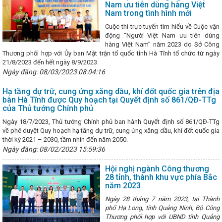
Nam ưu tiên dùng hàng Việt
ôn Hà Tĩnh thực hiện chuyển đổi số
Chúc mừng doanh nghiệp n
Nam trong tình hình mới
ệt Nam (13/10)
Bộ trưởng Bộ Công Thương, Trưởng Đoàn đàm ph
 mại với Hoa Kỳ Nguyễn Hồng Diên tiếp Ngài Marc E. Knapper, Đại sứ
Cuộc thi trực tuyến tìm hiểu về Cuộc vận
p chúng quốc Hoa Kỳ tại Việt Nam
Hà Tĩnh sẵn sàng cho Giờ Trái
động “Người Việt Nam ưu tiên dùng
chỉ đạo, phấn đấu đạt và vượt các chỉ tiêu năm 2024
Các hoạt độ
hàng Việt Nam” năm 2023 do Sở Công
Hoàng Long trong khuôn khổ chuyến thăm cấp nhà nước Cộng hòa
Thương phối hợp với Ủy ban Mặt trận tổ quốc tỉnh Hà Tĩnh tổ chức từ ngày
g Bí thư Tô Lâm
Hôm nay Quốc hội thảo luận về phát triển trí tuệ 
21/8/2023 đến hết ngày 8/9/2023.
 9 sản phẩm đạt Ocop 4 sao năm 2025
Hội nghị kiểm điểm tập thể,
Ngày đăng: 08/03/2023 08:04:16
g vụ Đảng ủy UBND tỉnh
Hà Tĩnh hoàn thành sơ kết giữa nhiệm kỳ 
và tương đương
“Thương hiệu Quốc gia Việt Nam - Nâng tầm giá tr
Hạ tầng dự trữ, cung ứng xăng dầu, khí đốt quốc gia trên địa
ngày Thương hiệu Quốc gia năm 2024
Công đoàn ngành Công Thư
bàn Hà Tĩnh được Quy hoạch tại Quyết định số 861/QĐ-TTg
Phó Chủ tịch Công đoàn ngành
Hội nghị tổng kết công tác năm 2025
của Thủ tướng Chính phủ
 của Đảng bộ Bộ Công Thương
Bộ Công Thương đề xuất các giải p
ảm bảo cung ứng điện và xăng dầu cho phát triển kinh tế xã hội
La
Ngày 18/7/2023, Thủ tướng Chính phủ ban hành Quyết định số 861/QĐ-TTg
thắng lợi các quyết sách chiến lược của Đảng
Gỡ khó cho doanh n
về phê duyệt Quy hoạch hạ tầng dự trữ, cung ứng xăng dầu, khí đốt quốc gia
hẩu qua thương mại điện tử xuyên biên giới
Hà Tĩnh tổ chức trang 
thời kỳ 2021 – 2030, tầm nhìn đến năm 2050.
Ngày sinh Đại thi hào Nguyễn Du
CĐN Công Thương Hà Tĩnh tổ c
Ngày đăng: 08/02/2023 15:59:36
hop Trang điểm “Đánh thức vẻ đẹp chính mình” nhân ngày Phụ nữ Việ
ây dựng, chiến đấu và trưởng thành của Quân đội Nhân dân Việt Nam
Hội nghị ngành Công thương
á kết quả hoạt động quý I, triển khai nhiệm vụ quý II và hoạt động Th
28 tỉnh, thành khu vực phía Bắc
24
THÔNG BÁO TỔ CHỨC LỄ HỘI CAM VÀ CÁC SẢN PHẨM HÀ TĨNH
năm 2023
chỉ số sản xuất công nghiệp Hà Tĩnh tăng 8% trong năm 2026
CH
Ngày 28 tháng 7 năm 2023, tại Thành
 TRUYỀN THỐNG NGÀNH CÔNG THƯƠNG (14/5/1951 – 14/5/2025)
phố Hạ Long, tỉnh Quảng Ninh, Bộ Công
thành vị trí việc làm để cải cách tiền lương từ 1/7
Sôi nổi các hoạ
Thương phối hợp với UBND tỉnh Quảng
ữ Việt Nam 20/10 tại các CĐCS
Hội nghị tập huấn xây dựng thương