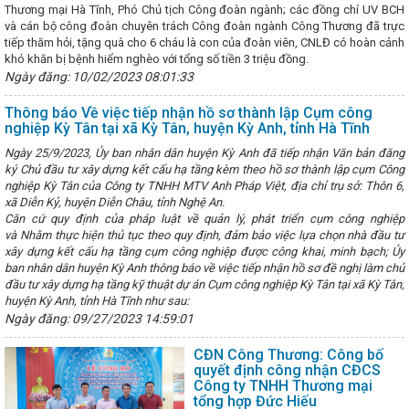
ng cấp ủy trong kỷ nguyên chuyển đổi số
Nhiều cơ hội thu hút đầu
Thương mại Hà Tĩnh, Phó Chủ tịch Công đoàn ngành; các đồng chí UV BCH
h nghiệp Hà Tĩnh tại Hội chợ thương mại quốc tế Vietnam Expo 2023
và cán bộ công đoàn chuyên trách Công đoàn ngành Công Thương đã trực
chuẩn bị tiếp nhận Công ty TNHH MTV Vận hành hệ thống điện và thị 
tiếp thăm hỏi, tặng quà cho 6 cháu là con của đoàn viên, CNLĐ có hoàn cảnh
oi công tác phụ nữ và bình đẳng giới là nhiệm vụ chính trị trọng tâm, 
khó khăn bị bệnh hiểm nghèo với tổng số tiền 3 triệu đồng.
HOẠT ĐỘNG CÔNG THƯƠNG QUÝ I NĂM 2023
Tổ chức các hoạt độ
Ngày đăng: 10/02/2023 08:01:33
ền của người tiêu dùng Việt Nam năm 2025
Chủ tịch UBND tỉnh b
iệc chủ động triển khai các biện pháp ứng phó với bão số 12 và mưa l
Thông báo Về việc tiếp nhận hồ sơ thành lập Cụm công
 Nam đồng hành cùng Hà Tĩnh trong giai đoạn phát triển mới
Công
nghiệp Kỳ Tân tại xã Kỳ Tân, huyện Kỳ Anh, tỉnh Hà Tĩnh
ng hiệu suất kinh doanh nhờ ứng dụng mạnh mẽ chuyển đổi số
i-H
 cài đặt
Hà Tĩnh phấn đấu thành lập mới 1.100 doanh nghiệp tro
Ngày 25/9/2023, Ủy ban nhân dân huyện Kỳ Anh đã tiếp nhận Văn bản đăng
lớn cho thương hiệu Hà Tĩnh tại Hội chợ Mùa Thu 2025
Bộ Công Th
ký Chủ đầu tư xây dựng kết cấu hạ tầng kèm theo hồ sơ thành lập cụm Công
ứng xăng E10 trên toàn quốc từ 01/6/2026
VinFast và chương trình 
nghiệp Kỳ Tân của Công ty TNHH MTV Anh Pháp Việt, địa chỉ trụ sở: Thôn 6,
ĩnh”
Tổ chức thành công Đại hội Chi đoàn Sở Công Thương nhiệm
xã Diễn Kỷ, huyện Diễn Châu, tỉnh Nghệ An.
 mạc Hội chợ triển lãm hàng công nghiệp nông thôn tiêu biểu khu vực
Căn cứ quy định của pháp luật về quản lý, phát triển cụm công nghiệp
Khai mạc Phiên đàm phán lần thứ 8 nâng cấp Hiệp định Thương mại T
và Nhằm thực hiện thủ tục theo quy định, đảm bảo việc lựa chọn nhà đầu tư
 (ACFTA)
Lễ chuyển giao Trung tâm Điều độ Hệ thống điện Quốc g
xây dựng kết cấu hạ tầng cụm công nghiệp được công khai, minh bạch; Ủy
CĐN Công Thương Hà Tĩnh: Chương trình “Tết sum vầy – Xuân chia s
ban nhân dân huyện Kỳ Anh thông báo về việc tiếp nhận hồ sơ đề nghị làm chủ
nhiều niềm vui, tình cảm ấm áp cho đoàn viên, người lao động
C
đầu tư xây dựng hạ tầng kỹ thuật dự án Cụm công nghiệp Kỳ Tân tại xã Kỳ Tân,
an Tuyên giáo và Dân vận Tỉnh ủy Hà Tĩnh
Gần 100 sản phẩm đặc 
huyện Kỳ Anh, tỉnh Hà Tĩnh như sau:
ia Hội chợ mùa Thu năm 2025
THÔNG CÁO BÁO CHÍ VỀ HỘI NGHỊ 
Ngày đăng: 09/27/2023 14:59:01
HƯƠNG ĐỊA PHƯƠNG VỀ CÁC GIẢI PHÁP THÚC ĐẨY PHÁT TRIỂN SẢN 
ẤT, NHẬP KHẨU NĂM 2023
Phương hướng, nhiệm vụ trọng tâm Quý 
CĐN Công Thương: Công bố
ản Hà Tĩnh chinh phục người tiêu dùng Thủ đô tại Hội chợ Mùa thu 202
quyết định công nhận CĐCS
nh thành lập Cụm công nghiệp Cổng Khánh 3, tổng vốn gần 447 tỷ đồng
Công ty TNHH Thương mại
riển khai các giải pháp thúc đẩy kinh tế tuần hoàn, sản xuất và tiêu dù
tổng hợp Đức Hiếu