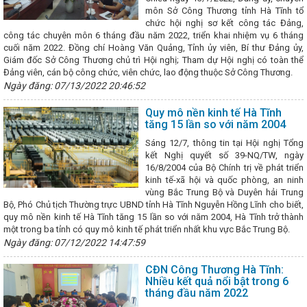
Nâng cao chất lượng công tác tham mưu, phục vụ của văn phòng
môn Sở Công Thương tỉnh Hà Tĩnh tổ
n chuyển đổi số
Nhiều cơ hội thu hút đầu tư, thương mại cho Doan
chức hội nghị sơ kết công tác Đảng,
i chợ thương mại quốc tế Vietnam Expo 2023
Bộ Công Thương họp
công tác chuyên môn 6 tháng đầu năm 2022, triển khai nhiệm vụ 6 tháng
ng ty TNHH MTV Vận hành hệ thống điện và thị trường điện Quốc gia
cuối năm 2022. Đồng chí Hoàng Văn Quảng, Tỉnh ủy viên, Bí thư Đảng ủy,
 bình đẳng giới là nhiệm vụ chính trị trọng tâm, xuyên suốt
KẾT Q
Giám đốc Sở Công Thương chủ trì Hội nghị; Tham dự Hội nghị có toàn thể
ƯƠNG QUÝ I NĂM 2023
Tổ chức các hoạt động hưởng ứng Ngày
Đảng viên, cán bộ công chức, viên chức, lao động thuộc Sở Công Thương.
 dùng Việt Nam năm 2025
Chủ tịch UBND tỉnh ban hành Công điện 
Ngày đăng: 07/13/2022 20:46:52
ai các biện pháp ứng phó với bão số 12 và mưa lũ
Doanh nhân trẻ
ng Hà Tĩnh trong giai đoạn phát triển mới
Công ty Điện lực Hà Tĩ
doanh nhờ ứng dụng mạnh mẽ chuyển đổi số
Quy mô nền kinh tế Hà Tĩnh
i-HaTinh đạt hơn 100.
tăng 15 lần so với năm 2004
nh phấn đấu thành lập mới 1.100 doanh nghiệp trong năm 2024
‘C
iệu Hà Tĩnh tại Hội chợ Mùa Thu 2025
Bộ Công Thương chốt lộ trìn
Sáng 12/7, thông tin tại Hội nghị Tổng
n toàn quốc từ 01/6/2026
VinFast và chương trình “Tự hào quê
kết Nghị quyết số 39-NQ/TW, ngày
 chức thành công Đại hội Chi đoàn Sở Công Thương nhiệm kỳ 2024-
16/8/2004 của Bộ Chính trị về phát triển
i chợ triển lãm hàng công nghiệp nông thôn tiêu biểu khu vực phía Bắ
kinh tế-xã hội và quốc phòng, an ninh
ạc Phiên đàm phán lần thứ 8 nâng cấp Hiệp định Thương mại Tự do
vùng Bắc Trung Bộ và Duyên hải Trung
ACFTA)
Lễ chuyển giao Trung tâm Điều độ Hệ thống điện Quốc gia
Bộ, Phó Chủ tịch Thường trực UBND tỉnh Hà Tĩnh Nguyễn Hồng Lĩnh cho biết,
CĐN Công Thương Hà Tĩnh: Chương trình “Tết sum vầy – Xuân chia sẻ”
quy mô nền kinh tế Hà Tĩnh tăng 15 lần so với năm 2004, Hà Tĩnh trở thành
ều niềm vui, tình cảm ấm áp cho đoàn viên, người lao động
Cô
một trong ba tỉnh có quy mô kinh tế phát triển nhất khu vực Bắc Trung Bộ.
Ban Tuyên giáo và Dân vận Tỉnh ủy Hà Tĩnh
Gần 100 sản phẩm đặc
Ngày đăng: 07/12/2022 14:47:59
am gia Hội chợ mùa Thu năm 2025
THÔNG CÁO BÁO CHÍ VỀ HỘI NG
NG THƯƠNG ĐỊA PHƯƠNG VỀ CÁC GIẢI PHÁP THÚC ĐẨY PHÁT TRIỂN S
CĐN Công Thương Hà Tĩnh:
 XUẤT, NHẬP KHẨU NĂM 2023
Phương hướng, nhiệm vụ trọng tâm
Nhiều kết quả nổi bật trong 6
ặc sản Hà Tĩnh chinh phục người tiêu dùng Thủ đô tại Hội chợ Mùa thu
tháng đầu năm 2022
Hà Tĩnh thành lập Cụm công nghiệp Cổng Khánh 3, tổng vốn gần 447 ty