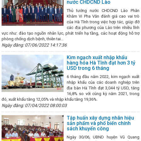
, Chủ tịch nước Tô Lâm gặp Tổng thống Hoa Kỳ Joe Biden
nước CHDCND Lào
THỰC
PHÁT TRIỂN CÔNG NGHIỆP CHẾ BIẾN GỖ TRÊN ĐỊA BÀN TỈNH HÀ TĨNH
Thủ tướng nước CHDCND Lào Phăn
 đảm bảo vận hành an toàn, ổn định các nhà máy điện trong thời gian t
Khăm Vi Pha Văn đánh giá cao vai trò
đề án sắp xếp huyện, xã theo quy định cũ
Hôm nay (22/5), khai mạ
của Hà Tĩnh trong việc hợp tác, giúp đỡ
i khóa XV
TỔ CÔNG TÁC BỘ CÔNG THƯƠNG LÀM VIỆC VỚI SỞ CÔN
các địa phương của Lào trên nhiều lĩnh
NH
Lễ ký kết Bản ghi nhớ hợp tác về bảo vệ người tiêu dùng giữa Ủy
vực như: đào tạo nguồn nhân lực, phát triển hạ tầng, các hoạt động hỗ trợ
ia và Đại sứ quán Liên hiệp Vương quốc Anh và Bắc Ai-len
Diễn t
phòng chống dịch bệnh, thiên tai…
t năm 2025 tại nhà máy nhiệt điện Vũng Áng II - Công ty TNHH Nhiệt đ
Ngày đăng: 07/06/2022 14:17:36
àn viên, người lao động ngành Công Thương Hà Tĩnh tích cực hưởng
 năm 2024
Phát triển công nghiệp hỗ trợ ngành cơ khí Việt Nam gắ
Kim ngạch xuất nhập khẩu
ô tô trong nước, phát triển hệ thống đường sắt Việt Nam
Bộ trưởng
hàng hóa Hà Tĩnh đạt hơn 3 tỷ
trình, làm rõ các vấn đề Đại biểu Quốc hội quan tâm về phát triển nă
USD trong 6 tháng
Công Thương: Sớm hoàn thành kế hoạch kiểm tra Công đoàn cơ sở 
ác LĐLĐ tỉnh làm việc với CĐN Công Thương về công tác chuẩn bị đại h
6 tháng đầu năm 2022, kim ngạch xuất
Đảng ủy Sở Công Thương tổ chức Chào cờ - triển khai công tác thá
nhập khẩu của các doanh nghiệp trên
áy Nhiệt điện Vũng Áng 2 tiếp nhận những tấn than đầu tiên
Giải
địa bàn Hà Tĩnh đạt 3,044 tỷ USD, tăng
 về Thương mại trong điều kiện thực hiện chính quyền địa phương 02
16,8% so với cùng kỳ năm 2021, trong
Hà Tĩnh
Hội nghị tập huấn tuyên truyền Cuộc vận động “Người Việt
đó, xuất khẩu tăng 12,05% và nhập khẩu tăng 19,36%.
g Việt Nam” tại huyện Nghi Xuân năm 2023
Hà Tĩnh có 2 dự án qu
Ngày đăng: 07/04/2022 08:00:03
g điểm ngành năng lượng
Hà Tĩnh với “Chiến dịch Quang Trung”
 tỉnh đánh giá tình hình KT - XH năm 2025
Đề xuất xây dựng dự á
Tập huấn xây dựng nhãn hiệu
trên kênh thủy lợi của Việt Nam tại Hà Tĩnh
Ban Thường vụ Tỉnh ủy,
sản phẩm và phổ biến chính
 tỉnh Hà Tĩnh họp cho ý kiến các nội dung
Trong mọi tình huống
sách khuyến công
ng xăng dầu phục vụ nhu cầu thị trường trong nước
Hà Tĩnh phê
Ngày 30/06, UBND huyện Vũ Quang
Viết Nghệ Tĩnh kéo dài về phía Đông
Sở Công Thương tổ chức Ch