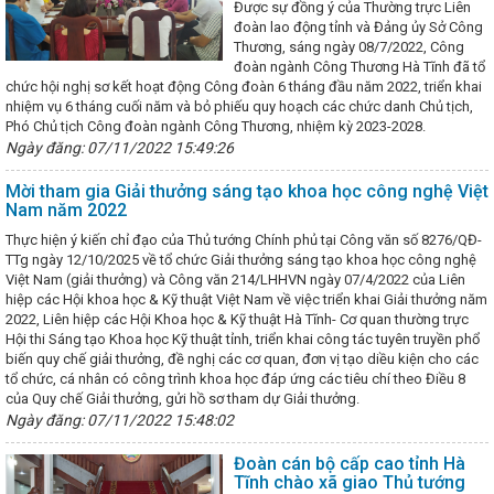
ủ động triển khai các giải pháp thúc đẩy kinh tế tuần hoàn, sản xuất và
Được sự đồng ý của Thường trực Liên
hương mại bền vững đáp ứng các chính sách xanh của Liên minh Châu
đoàn lao động tỉnh và Đảng ủy Sở Công
Công Thương Hà Tĩnh: Hội chợ Mùa Thu mở cơ hội tăng trưởng mới
Thương, sáng ngày 08/7/2022, Công
Thương: Kiểm tra toàn diện tại các Công đoàn cơ sở trực thuộc
đoàn ngành Công Thương Hà Tĩnh đã tổ
trực tuyến tìm hiểu về chuyển đổi số lĩnh vực Công Thương
Nghị đ
chức hội nghị sơ kết hoạt động Công đoàn 6 tháng đầu năm 2022, triển khai
triển và quản lý chợ có hiệu lực thi hành kể từ ngày 01/8/2024
Kết
nhiệm vụ 6 tháng cuối năm và bỏ phiếu quy hoạch các chức danh Chủ tịch,
hụ cho sản phẩm OCOP Hà Tĩnh
CĐN Công Thương: Phát động Thán
Phó Chủ tịch Công đoàn ngành Công Thương, nhiệm kỳ 2023-2028.
Tăng cường kết nối cung cầu tiêu thụ sản phẩm (Theo Đài Phát th
Ngày đăng: 07/11/2022 15:49:26
h)
Khởi công 2 dự án năng lượng gần 850 tỷ đồng ở huyện miền nú
 cao cho các nhiệm vụ phát triển kinh tế - xã hội những tháng cuối nă
Mời tham gia Giải thưởng sáng tạo khoa học công nghệ Việt
ờng cận kề Tết Nguyên đán Giáp Thìn 2024
Sơ kết giữa nhiệm kỳ th
Nam năm 2022
i Đảng bộ Sở Công Thương lần thứ III, nhiệm kỳ 2020 - 2025
HÀ TĨ
Thực hiện ý kiến chỉ đạo của Thủ tướng Chính phủ tại Công văn số 8276/QĐ-
RẠNG CỤC QUẢN LÝ THỊ TRƯỜNG TỪ BỘ CÔNG THƯƠNG ĐỂ TỔ CHỨC L
TTg ngày 12/10/2025 về tổ chức Giải thưởng sáng tạo khoa học công nghệ
 LÝ THỊ TRƯỜNG THUỘC SỞ CÔNG THƯƠNG
Hội nghị trực tuyến đ
Việt Nam (giải thưởng) và Công văn 214/LHHVN ngày 07/4/2022 của Liên
t công nghiệp, đảm bảo hàng hóa Tết Nguyên đán năm 2024
Quy đ
hiệp các Hội khoa học & Kỹ thuật Việt Nam về việc triển khai Giải thưởng năm
hính trong lĩnh vực hóa chất và vật liệu nổ công nghiệp
Thực hiệ
2022, Liên hiệp các Hội Khoa học & Kỹ thuật Hà Tĩnh- Cơ quan thường trực
ười Việt Nam ưu tiên dùng hàng Việt Nam”
Hà Tĩnh quán triệt các
Hội thi Sáng tạo Khoa học Kỹ thuật tỉnh, triển khai công tác tuyên truyền phổ
 dự thảo Chương trình hành động thực hiện Nghị quyết Đại hội Đảng b
biến quy chế giải thưởng, đề nghị các cơ quan, đơn vị tạo diều kiện cho các
 hội Hội Hữu nghị Việt Nam-Thái Lan tỉnh Hà Tĩnh lần thứ IV, nhiệm kỳ
tổ chức, cá nhân có công trình khoa học đáp ứng các tiêu chí theo Điều 8
ợ Công thương vùng Bắc Trung bộ – Hà Tĩnh 2025 diễn ra từ 19/11
của Quy chế Giải thưởng, gửi hồ sơ tham dự Giải thưởng.
bày, giới thiệu gần 50 sản phẩm đặc trưng, tiêu biểu tại Hội nghị kết n
iền Trung – Tây Nguyên tổ chức tại thành phố Đà Nẵng
Ngày đăng: 07/11/2022 15:48:02
Lãnh đạo
HH Công nghệ bảo vệ môi trường Hồ Nam Tengchi
Tổ chức giải
 mừng chào mừng Đại hội Công đoàn các cấp
Hội nghị triển khai
Đoàn cán bộ cấp cao tỉnh Hà
 năng lượng hydrogen của Việt Nam đến năm 2030, tầm nhìn đến năm
Tĩnh chào xã giao Thủ tướng