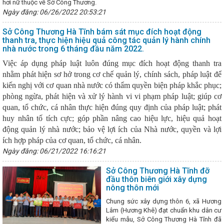
hơi nữ thuộc về Sở Công Thương.
NH
Bộ Công Thương ban hành Chỉ thị về việc tiếp tục tăng cường c
Ngày đăng: 06/26/2022 20:53:21
 hóa chất cần kiểm soát đặc biệt và các hóa chất nguy hiểm khác tron
Hỗ trợ cơ sở công nghiệp nông thôn Hà Tĩnh thực hiện chuyển đổi
Sở Công Thương Hà Tĩnh bám sát mục đích hoạt động
 nghiệp nhân Ngày Doanh nhân Việt Nam (13/10)
Bộ trưởng Bộ
thanh tra, thực hiện hiệu quả công tác quản lý hành chính
Đoàn đàm phán Chính phủ về Thương mại với Hoa Kỳ Nguyễn Hồng Di
nhà nước trong 6 tháng đầu năm 2022.
pper, Đại sứ đặc mệnh toàn quyền Hợp chúng quốc Hoa Kỳ tại Việt Na
cho Giờ Trái đất 2024
Tập trung chỉ đạo, phấn đấu đạt và vượt cá
Việc áp dụng pháp luật luôn đúng mục đích hoạt động thanh tra
Các hoạt động của Thứ trưởng Nguyễn Hoàng Long trong khuôn khổ
nhằm phát hiện sơ hở trong cơ chế quản lý, chính sách, pháp luật để
nước Cộng hòa Kazakhstan của Tổng Bí thư Tô Lâm
Hôm nay Quố
kiến nghị với cơ quan nhà nước có thẩm quyền biện pháp khắc phục;
riển trí tuệ nhân tạo
Hà Tĩnh có 9 sản phẩm đạt Ocop 4 sao năm
ểm điểm tập thể, cá nhân của Ban Thường vụ Đảng ủy UBND tỉnh
H
phòng ngừa, phát hiện và xử lý hành vi vi phạm pháp luật; giúp cơ
t giữa nhiệm kỳ đại hội đảng bộ cấp huyện và tương đương
“Thươ
quan, tổ chức, cá nhân thực hiện đúng quy định của pháp luật; phát
 - Nâng tầm giá trị cốt lõi” là Chủ đề cho ngày Thương hiệu Quốc gia
huy nhân tố tích cực; góp phần nâng cao hiệu lực, hiệu quả hoạt
oàn ngành Công Thương: Tổ chức tiếp nhận Phó Chủ tịch Công đoàn
động quản lý nhà nước; bảo vệ lợi ích của Nhà nước, quyền và lợi
ổng kết công tác năm 2025, triển khai nhiệm vụ 2026 của Đảng bộ Bộ
Công Thương đề xuất các giải pháp hỗ trợ doanh nghiệp, đảm bảo cu
ích hợp pháp của cơ quan, tổ chức, cá nhân.
ho phát triển kinh tế xã hội
Lan tỏa niềm tin thực hiện thắng lợi c
Ngày đăng: 06/21/2022 16:16:21
c của Đảng
Gỡ khó cho doanh nghiệp trong vấn đề xuất khẩu qua
yên biên giới
Hà Tĩnh tổ chức trang trọng Lễ Kỷ niệm 260 năm Ng
Sở Công Thương Hà Tĩnh đỡ
ễn Du
CĐN Công Thương Hà Tĩnh tổ chức chương trình workshop
đầu thôn biên giới xây dựng
c vẻ đẹp chính mình” nhân ngày Phụ nữ Việt Nam 20/10
81 năm x
nông thôn mới
ưởng thành của Quân đội Nhân dân Việt Nam
Hội nghị BCH đánh g
Chung sức xây dựng thôn 6, xã Hương
I, triển khai nhiệm vụ quý II và hoạt động Tháng công nhân năm 2024
Lâm (Hương Khê) đạt chuẩn khu dân cư
HỨC LỄ HỘI CAM VÀ CÁC SẢN PHẨM HÀ TĨNH NĂM 2024
Phấn đấ
kiểu mẫu, Sở Công Thương Hà Tĩnh đã
nghiệp Hà Tĩnh tăng 8% trong năm 2026
CHÀO MỪNG 74 NĂM NGÀ