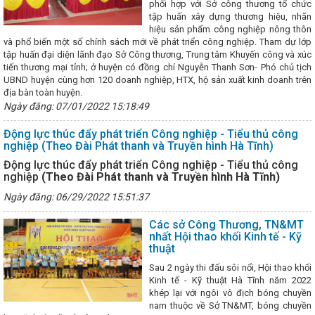
phối hợp với Sở công thương tổ chức
ác tháng 4 năm 2025
Kê hoạch thực hiện chương trình phát triển
tập huấn xây dựng thương hiệu, nhãn
 trường Việt Nam giai đoạn 2025 - 2030 trên địa bàn tỉnh Hà Tĩnh
hiệu sản phẩm công nghiệp nông thôn
am và Bộ Công Thương Lào trao Biên bản ghi nhớ về phát triển chuỗi
và phổ biến một số chính sách mới về phát triển công nghiệp. Tham dự lớp
Bộ đội Biên phòng tỉnh giành giải nhất Hội thi "Dân vận khéo" Hà Tĩ
tập huấn đại diện lãnh đạo Sở Công thương, Trung tâm Khuyến công và xúc
nh sản xuất công nghiệp tháng 7 và 7 tháng đầu năm 2026
Kỳ họp
tiến thương mại tỉnh; ở huyện có đồng chí Nguyễn Thanh Sơn- Phó chủ tịch
tác kinh tế, thương mại Việt Nam – Trung Quốc
Hà Tĩnh tham gia H
UBND huyện cùng hơn 120 doanh nghiệp, HTX, hộ sản xuất kinh doanh trên
u giữa Thành phố Hồ Chí Minh và các tỉnh, thành phố trong cả nước
địa bàn toàn huyện.
p tác với Thành phố Huế về triển khai hoạt động Khoa học công nghệ,
 xử với tin giả trên môi trường mạng internet như thế nào?
Ngày đăng: 07/01/2022 15:18:49
Thúc
nh đến người tiêu dùng
Thành phố Hà Tĩnh một thế kỷ vươn mình
 hợp tác giữa TP Hồ Chí Minh với các tỉnh Bắc Trung Bộ và phía Bắc
Động lực thúc đẩy phát triển Công nghiệp - Tiểu thủ công
ĩnh ước đạt 8,78%, xếp thứ nhất Bắc Trung Bộ
Tập huấn kiến thứ
nghiệp (Theo Đài Phát thanh và Truyền hình Hà Tĩnh)
ông nghiệp nông thôn, phổ biến văn bản pháp luật về cụm công nghiệp
Động lực thúc đẩy phát triển Công nghiệp - Tiểu thủ công
h nhiệm kỳ 2021-2026 thông qua 369 nghị quyết
Hà Tĩnh có 6 dự 
nghiệp
(Theo Đài Phát thanh và Truyền hình Hà Tĩnh)
chào mừng Đại hội XIV của Đảng
Kế hoạch triển khai thực hiện Ng
gày 28/10/2024 của Chính phủ; Kế hoạch số 322-KH/TU ngày 10/01/2
Ngày đăng: 06/29/2022 15:51:37
ực hiện Chỉ thị số 31-CT/TW ngày 19/3/2024 của Ban Bí thư Trung ương
 tục tăng cường sự
An toàn khi mua bán hàng hóa trong thương m
Các sở Công Thương, TN&MT
 không dùng tiền mặt
Kỳ họp thứ 34, HĐND tỉnh: Đại biểu chất vấn v
nhất Hội thao khối Kinh tế - Kỹ
hồ đập
Không để lọt vào Trung ương người giàu bất thường, nói nh
thuật
ND tỉnh: Quyết tâm tạo đột phá, đưa Hà Tĩnh phát triển nhanh và bền v
Sau 2 ngày thi đấu sôi nổi, Hội thao khối
Quan tâm hoàn thiện cơ sở hạ tầng tại các Cụm công nghiệp trên
Kinh tế - Kỹ thuật Hà Tĩnh năm 2022
Tập trung tháo gỡ vướng mắc, đẩy mạnh thực hiện Đề án 06 ở Hà Tĩ
khép lại với ngôi vô địch bóng chuyền
ng Công ty Tân cảng Sài Gòn về duy trì tuyến hàng container qua cảng
nam thuộc về Sở TN&MT, bóng chuyền
ẬP ỨNG PHÓ SỰ CỐ HÓA CHẤT NĂM 2025 TẠI CHI NHÁNH CÔNG NGHI