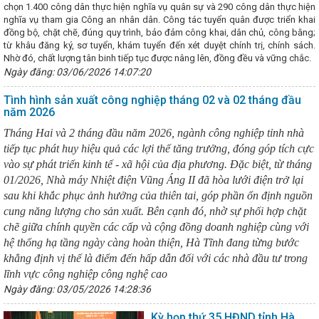
h nước Tô Lâm gặp Tổng thống Hoa Kỳ Joe Biden
THỰC TRẠNG VÀ G
chọn 1.400 công dân thực hiện nghĩa vụ quân sự và 290 công dân thực hiện
NG NGHIỆP CHẾ BIẾN GỖ TRÊN ĐỊA BÀN TỈNH HÀ TĨNH
Công điện
nghĩa vụ tham gia Công an nhân dân. Công tác tuyển quân được triển khai
 an toàn, ổn định các nhà máy điện trong thời gian tới
Lý do dừn
đồng bộ, chặt chẽ, đúng quy trình, bảo đảm công khai, dân chủ, công bằng;
uyện, xã theo quy định cũ
Hôm nay (22/5), khai mạc Kỳ họp thứ 5, 
từ khâu đăng ký, sơ tuyển, khám tuyển đến xét duyệt chính trị, chính sách.
ÔNG TÁC BỘ CÔNG THƯƠNG LÀM VIỆC VỚI SỞ CÔNG THƯƠNG TỈNH H
Nhờ đó, chất lượng tân binh tiếp tục được nâng lên, đồng đều và vững chắc.
ản ghi nhớ hợp tác về bảo vệ người tiêu dùng giữa Ủy ban Cạnh tranh Q
Ngày đăng: 03/06/2026 14:07:20
ên hiệp Vương quốc Anh và Bắc Ai-len
Diễn tập ứng phó sự cố hóa
 máy nhiệt điện Vũng Áng II - Công ty TNHH Nhiệt điện Vũng Áng II
Tình hình sản xuất công nghiệp tháng 02 và 02 tháng đầu
lao động ngành Công Thương Hà Tĩnh tích cực hưởng ứng “Tuần lễ Áo 
năm 2026
riển công nghiệp hỗ trợ ngành cơ khí Việt Nam gắn với sản xuất, lắp ráp
riển hệ thống đường sắt Việt Nam
Bộ trưởng Nguyễn Hồng Diên giả
Tháng Hai và 2 tháng đầu năm 2026, ngành công nghiệp tỉnh nhà
đề Đại biểu Quốc hội quan tâm về phát triển năng lượng tái tạo
CĐ
tiếp tục phát huy hiệu quả các lợi thế tăng trưởng, đóng góp tích cực
àn thành kế hoạch kiểm tra Công đoàn cơ sở năm 2024
Đoàn cô
vào sự phát triển kinh tế - xã hội của địa phương. Đặc biệt, từ tháng
c với CĐN Công Thương về công tác chuẩn bị đại hội nhiệm kỳ 2023-20
01/2026, Nhà máy Nhiệt điện Vũng Áng II đã hòa lưới điện trở lại
Thương tổ chức Chào cờ - triển khai công tác tháng 3 năm 2024
sau khi khắc phục ảnh hưởng của thiên tai, góp phần ổn định nguồn
ng 2 tiếp nhận những tấn than đầu tiên
Giải pháp quản lý nhà nư
iều kiện thực hiện chính quyền địa phương 02 cấp trên địa bàn tỉnh H
cung năng lượng cho sản xuất. Bên cạnh đó, nhờ sự phối hợp chặt
 huấn tuyên truyền Cuộc vận động “Người Việt Nam ưu tiên dùng hàng 
chẽ giữa chính quyền các cấp và cộng đồng doanh nghiệp cùng với
 Xuân năm 2023
Hà Tĩnh có 2 dự án quan trọng quốc gia, trọng đi
hệ thống hạ tầng ngày càng hoàn thiện, Hà Tĩnh đang từng bước
Hà Tĩnh với “Chiến dịch Quang Trung”
Ban Chấp hành Đảng bộ t
khẳng định vị thế là điểm đến hấp dẫn đối với các nhà đầu tư trong
T - XH năm 2025
Đề xuất xây dựng dự án điện mặt trời đầu tiên trên
 Nam tại Hà Tĩnh
Ban Thường vụ Tỉnh ủy, Ban Chấp hành Đảng bộ tỉ
lĩnh vực công nghiệp công nghệ cao
n các nội dung
Trong mọi tình huống phải đảm bảo nguồn cung x
Ngày đăng: 03/05/2026 14:28:36
hị trường trong nước
Hà Tĩnh phê duyệt dự án đường Xô Viết Ngh
 Đông
Sở Công Thương tổ chức Chào cờ - triển khai công tác tháng
Kỳ họp thứ 35 HĐND tỉnh Hà