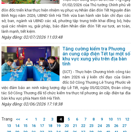
 14/5/2025)
Chủ tịch Quốc hội: Hoàn thành vị trí việc làm để cải 
01/02/2026 của Thủ tướng Chính phủ về
Sôi nổi các hoạt động kỷ niệm Ngày Phụ nữ Việt Nam 20/10 tại các C
đôn đốc triển khai thực hiện nhiệm vụ phục vụ Nhân dân đón Tết Nguyên đán
n xây dựng thương hiệu, nhãn hiệu sản phẩm công nghiệp nông thôn;
Bính Ngọ năm 2026, UBND tỉnh Hà Tĩnh vừa ban hành văn bản chỉ đạo các
biến chính sách về phát triển công nghiệp
Tập đoàn Vingroup hỗ 
sở, ban, ngành và UBND các xã, phường tập trung triển khai đồng bộ, hiệu
ng với trang thiết bị hiện đại
Bộ trưởng Nguyễn Hồng Diên báo c
quả các nhiệm vụ, giải pháp, bảo đảm Nhân dân đón Tết vui tươi, an toàn,
thảo Luật Điện lực (sửa đổi)
Toàn văn phát biểu của Tổng Bí thư Tô
lành mạnh, tiết kiệm.
quốc quán triệt, triển khai Nghị quyết số 66 và Nghị quyết số 68
C
Ngày đăng: 02/07/2026 11:03:48
 nghiệp Hà Tĩnh tại Hội nghị kết nối giao thương giữa doanh nghiệp 6 t
 của Việt Nam với doanh nghiệp xuất, nhập khẩu nước CHDCND Lào và
Tăng cường kiểm tra Phương
Công điện ứng phó với mưa lớn, áp thấp khả năng mạnh lên thành
án cung cấp điện Tết tại một số
 24/2025/TT-BCT ngày 13/5/2025 của Bộ trưởng Bộ Công Thương quy đ
khu vực xung yếu trên địa bàn
ế hoạch quản lý rủi ro trong khai thác khoáng sản
Tập trung hoàn
tỉnh
ảm, đơn giản hóa thủ tục hành chính, điều kiện kinh doanh
Nhận d
(SCT) - Thực hiện Chương trình công tác
ảo trực tuyến
AI đã “rất thật” ở Hà Tĩnh
Hà Tĩnh thành lập Cụ
năm 2026 và ý kiến chỉ đạo của Giám
ệm với quy mô 40ha, vốn đầu tư hơn 200 tỷ đồng
Bộ Công Thươn
đốc Sở Công Thương Lê Trung Phước về
 dân tổ chức Lễ khai trương chuyên trang Thương hiệu quốc gia Việt
việc đảm bảo an ninh năng lượng dịp Lễ Tết, ngày 05/02/2026, Đoàn công
ính số, Hà Tĩnh nâng cao chất lượng dịch vụ công trực tuyến
Sau
tác Sở Công Thương đã tổ chức kiểm tra thực tế phương án cấp điện tại địa
dân Việt Nam đều sở hữu một Sổ sức khoẻ điện tử trên ứng dụng VNe
bàn khu vực phía Nam tỉnh Hà Tĩnh.
 đạt tiến bộ tích cực khi kết thúc vòng đàm phán lần thứ 2 Hiệp định 
i đối ứng
Ngày đăng: 02/06/2026 17:18:38
Hội nghị Hội đồng Cộng đồng kinh tế ASEAN lần thứ 25
 theo chỉ đạo của Chính phủ trong thực hiện Đề án 06
Kết nối tiê
Tĩnh vào các hệ thống phân phối lớn
Tạo động lực phát triển nha
Trang
<<
<
1
2
3
4
5
6
7
8
9
10
11
12
inh tế
Thành lập cụm công nghiệp thứ 3 trong năm 2025 trên địa
mạnh hoạt động hợp tác đào tạo và phát triển nguồn nhân lực chất lượ
13
14
15
16
17
18
19
20
21
22
23
24
25
26
27
ng Thương
Sở Công Thương kiểm tra công tác chuẩn bị đóng điện