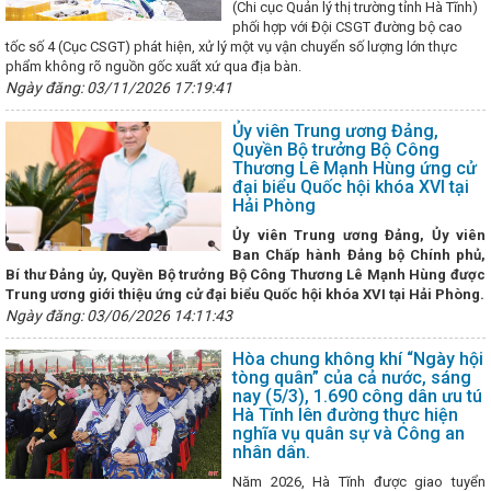
ển khai các giải pháp thúc đẩy kinh tế tuần hoàn, sản xuất và tiêu dùng
(Chi cục Quản lý thị trường tỉnh Hà Tĩnh)
 bền vững đáp ứng các chính sách xanh của Liên minh Châu Âu
P
phối hợp với Đội CSGT đường bộ cao
ơng Hà Tĩnh: Hội chợ Mùa Thu mở cơ hội tăng trưởng mới
Công
tốc số 4 (Cục CSGT) phát hiện, xử lý một vụ vận chuyển số lượng lớn thực
ng: Kiểm tra toàn diện tại các Công đoàn cơ sở trực thuộc
Trao
phẩm không rõ nguồn gốc xuất xứ qua địa bàn.
yến tìm hiểu về chuyển đổi số lĩnh vực Công Thương
Nghị định của
Ngày đăng: 03/11/2026 17:19:41
n và quản lý chợ có hiệu lực thi hành kể từ ngày 01/8/2024
Kết nối 
sản phẩm OCOP Hà Tĩnh
CĐN Công Thương: Phát động Tháng Công
Ủy viên Trung ương Đảng,
ăng cường kết nối cung cầu tiêu thụ sản phẩm (Theo Đài Phát thanh và
Quyền Bộ trưởng Bộ Công
Khởi công 2 dự án năng lượng gần 850 tỷ đồng ở huyện miền núi 
Thương Lê Mạnh Hùng ứng cử
o cho các nhiệm vụ phát triển kinh tế - xã hội những tháng cuối năm
đại biểu Quốc hội khóa XVI tại
cận kề Tết Nguyên đán Giáp Thìn 2024
Sơ kết giữa nhiệm kỳ thực hi
Hải Phòng
ng bộ Sở Công Thương lần thứ III, nhiệm kỳ 2020 - 2025
HÀ TĨNH: 
Ủy viên Trung ương Đảng, Ủy viên
CỤC QUẢN LÝ THỊ TRƯỜNG TỪ BỘ CÔNG THƯƠNG ĐỂ TỔ CHỨC LẠI
Ban Chấp hành Đảng bộ Chính phủ,
N LÝ THỊ TRƯỜNG THUỘC SỞ CÔNG THƯƠNG
Hội nghị trực tuyến 
Bí thư Đảng ủy, Quyền Bộ trưởng Bộ Công Thương Lê Mạnh Hùng được
ất công nghiệp, đảm bảo hàng hóa Tết Nguyên đán năm 2024
Quy đ
Trung ương giới thiệu ứng cử đại biểu Quốc hội khóa XVI tại Hải Phòng.
chính trong lĩnh vực hóa chất và vật liệu nổ công nghiệp
Thực hiện
Ngày đăng: 03/06/2026 14:11:43
 Việt Nam ưu tiên dùng hàng Việt Nam”
Hà Tĩnh quán triệt các
 dự thảo Chương trình hành động thực hiện Nghị quyết Đại hội Đảng b
Hòa chung không khí “Ngày hội
i hội Hội Hữu nghị Việt Nam-Thái Lan tỉnh Hà Tĩnh lần thứ IV, nhiệm kỳ
tòng quân” của cả nước, sáng
hợ Công thương vùng Bắc Trung bộ – Hà Tĩnh 2025 diễn ra từ 19/11
nay (5/3), 1.690 công dân ưu tú
 bày, giới thiệu gần 50 sản phẩm đặc trưng, tiêu biểu tại Hội nghị kết n
Hà Tĩnh lên đường thực hiện
miền Trung – Tây Nguyên tổ chức tại thành phố Đà Nẵng
Lãnh đạo
nghĩa vụ quân sự và Công an
NHH Công nghệ bảo vệ môi trường Hồ Nam Tengchi
Tổ chức giải 
nhân dân.
g chào mừng Đại hội Công đoàn các cấp
Hội nghị triển khai Chiế
 lượng hydrogen của Việt Nam đến năm 2030, tầm nhìn đến năm 2050
Năm 2026, Hà Tĩnh được giao tuyển