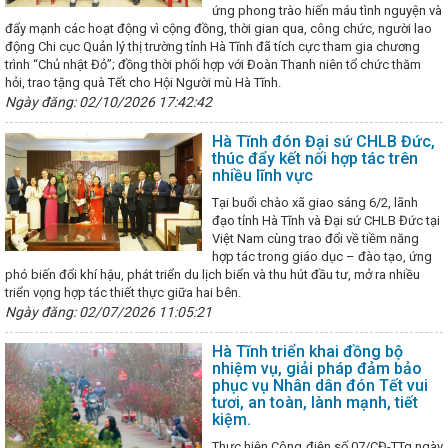
ơng ban hành Chỉ thị về việc tiếp tục tăng cường công tác quản lý, ki
ứng phong trào hiến máu tình nguyện và
m soát đặc biệt và các hóa chất nguy hiểm khác trong lĩnh vực công
đẩy mạnh các hoạt động vì cộng đồng, thời gian qua, công chức, người lao
 sở công nghiệp nông thôn Hà Tĩnh thực hiện chuyển đổi số
Chúc
động Chi cục Quản lý thị trường tỉnh Hà Tĩnh đã tích cực tham gia chương
hân Ngày Doanh nhân Việt Nam (13/10)
Bộ trưởng Bộ Công Thươ
trình
“Chủ nhật Đỏ”
; đồng thời phối hợp với Đoàn Thanh niên tổ chức thăm
 Chính phủ về Thương mại với Hoa Kỳ Nguyễn Hồng Diên tiếp Ngài 
hỏi, trao tặng quà Tết cho Hội Người mù Hà Tĩnh.
ặc mệnh toàn quyền Hợp chúng quốc Hoa Kỳ tại Việt Nam
Hà Tĩnh 
Ngày đăng: 02/10/2026 17:42:42
t 2024
Tập trung chỉ đạo, phấn đấu đạt và vượt các chỉ tiêu năm 2
ủa Thứ trưởng Nguyễn Hoàng Long trong khuôn khổ chuyến thăm cấp 
Hà Tĩnh đón Đại sứ CHLB Đức,
hstan của Tổng Bí thư Tô Lâm
Hôm nay Quốc hội thảo luận về phá
thúc đẩy kết nối hợp tác trên
Hà Tĩnh có 9 sản phẩm đạt Ocop 4 sao năm 2025
Hội nghị ki
nhiều lĩnh vực
n của Ban Thường vụ Đảng ủy UBND tỉnh
Hà Tĩnh hoàn thành sơ kết
Tại buổi chào xã giao sáng 6/2, lãnh
i đảng bộ cấp huyện và tương đương
“Thương hiệu Quốc gia Việt
đạo tỉnh Hà Tĩnh và Đại sứ CHLB Đức tại
t lõi” là Chủ đề cho ngày Thương hiệu Quốc gia năm 2024
Công đo
Việt Nam cùng trao đổi về tiềm năng
ổ chức tiếp nhận Phó Chủ tịch Công đoàn ngành
Hội nghị tổng k
hợp tác trong giáo dục – đào tạo, ứng
riển khai nhiệm vụ 2026 của Đảng bộ Bộ Công Thương
Bộ Công
phó biến đổi khí hậu, phát triển du lịch biển và thu hút đầu tư, mở ra nhiều
iải pháp hỗ trợ doanh nghiệp, đảm bảo cung ứng điện và xăng dầu ch
triển vọng hợp tác thiết thực giữa hai bên.
ội
Lan tỏa niềm tin thực hiện thắng lợi các quyết sách chiến lược c
Ngày đăng: 02/07/2026 11:05:21
doanh nghiệp trong vấn đề xuất khẩu qua thương mại điện tử xuyên b
hức trang trọng Lễ Kỷ niệm 260 năm Ngày sinh Đại thi hào Nguyễn Du
Hà Tĩnh triển khai đồng bộ
ĩnh tổ chức chương trình workshop Trang điểm “Đánh thức vẻ đẹp c
nhiệm vụ, giải pháp đảm bảo
nữ Việt Nam 20/10
81 năm xây dựng, chiến đấu và trưởng thành c
phục vụ Nhân dân đón Tết vui
iệt Nam
Hội nghị BCH đánh giá kết quả hoạt động quý I, triển khai
tươi, an toàn, lành mạnh, tiết
oạt động Tháng công nhân năm 2024
THÔNG BÁO TỔ CHỨC LỄ HỘI
kiệm.
M HÀ TĨNH NĂM 2024
Phấn đấu chỉ số sản xuất công nghiệp Hà 
026
CHÀO MỪNG 74 NĂM NGÀY TRUYỀN THỐNG NGÀNH CÔNG
Thực hiện Công điện số 07/CĐ-TTg ngày