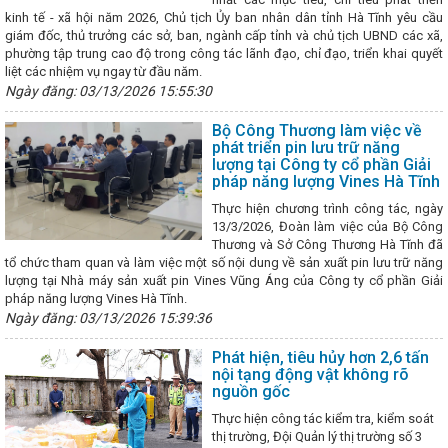
Nâng cao chất lượng công tác tham mưu, phục vụ của văn phòng
kinh tế - xã hội năm 2026, Chủ tịch Ủy ban nhân dân tỉnh Hà Tĩnh yêu cầu
huyển đổi số
Nhiều cơ hội thu hút đầu tư, thương mại cho Doanh
giám đốc, thủ trưởng các sở, ban, ngành cấp tỉnh và chủ tịch UBND các xã,
ội chợ thương mại quốc tế Vietnam Expo 2023
Bộ Công Thương họ
phường tập trung cao độ trong công tác lãnh đạo, chỉ đạo, triển khai quyết
ng ty TNHH MTV Vận hành hệ thống điện và thị trường điện Quốc gia
liệt các nhiệm vụ ngay từ đầu năm.
 bình đẳng giới là nhiệm vụ chính trị trọng tâm, xuyên suốt
KẾT 
ƯƠNG QUÝ I NĂM 2023
Ngày đăng: 03/13/2026 15:55:30
Tổ chức các hoạt động hưởng ứng Ngày
u dùng Việt Nam năm 2025
Chủ tịch UBND tỉnh ban hành Công điện
hai các biện pháp ứng phó với bão số 12 và mưa lũ
Doanh nhân trẻ
Bộ Công Thương làm việc về
ùng Hà Tĩnh trong giai đoạn phát triển mới
Công ty Điện lực Hà T
phát triển pin lưu trữ năng
doanh nhờ ứng dụng mạnh mẽ chuyển đổi số
lượng tại Công ty cổ phần Giải
i-HaTinh đạt hơn 100
pháp năng lượng Vines Hà Tĩnh
nh phấn đấu thành lập mới 1.100 doanh nghiệp trong năm 2024
‘
hiệu Hà Tĩnh tại Hội chợ Mùa Thu 2025
Bộ Công Thương chốt lộ trì
Thực hiện chương trình công tác, ngày
ên toàn quốc từ 01/6/2026
VinFast và chương trình “Tự hào quê
13/3/2026, Đoàn làm việc của Bộ Công
ổ chức thành công Đại hội Chi đoàn Sở Công Thương nhiệm kỳ 2024-
Thương và Sở Công Thương Hà Tĩnh đã
 triển lãm hàng công nghiệp nông thôn tiêu biểu khu vực phía Bắc nă
tổ chức tham quan và làm việc một số nội dung về sản xuất pin lưu trữ năng
hiên đàm phán lần thứ 8 nâng cấp Hiệp định Thương mại Tự do ASEAN
lượng tại Nhà máy sản xuất pin Vines Vũng Áng của Công ty cổ phần Giải
Lễ chuyển giao Trung tâm Điều độ Hệ thống điện Quốc gia về Bộ 
pháp năng lượng Vines Hà Tĩnh.
 Thương Hà Tĩnh: Chương trình “Tết sum vầy – Xuân chia sẻ” năm 20
Ngày đăng: 03/13/2026 15:39:36
vui, tình cảm ấm áp cho đoàn viên, người lao động
Công bố thàn
 giáo và Dân vận Tỉnh ủy Hà Tĩnh
Gần 100 sản phẩm đặc trưng c
Phát hiện, tiêu hủy hơn 2,6 tấn
 chợ mùa Thu năm 2025
THÔNG CÁO BÁO CHÍ VỀ HỘI NGHỊ TRỰC
nội tạng động vật không rõ
ƯƠNG ĐỊA PHƯƠNG VỀ CÁC GIẢI PHÁP THÚC ĐẨY PHÁT TRIỂN SẢN X
nguồn gốc
, NHẬP KHẨU NĂM 2023
Phương hướng, nhiệm vụ trọng tâm Quý I
n Hà Tĩnh chinh phục người tiêu dùng Thủ đô tại Hội chợ Mùa thu 2025
Thực hiện công tác kiểm tra, kiểm soát
 thành lập Cụm công nghiệp Cổng Khánh 3, tổng vốn gần 447 tỷ đồng
thị trường, Đội Quản lý thị trường số 3