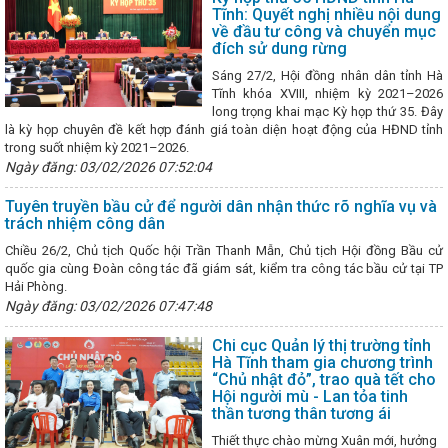
ch thực hiện chương trình phát triển ngành công nghiệp môi trường V
Tĩnh: Quyết nghị nhiều nội dung
2030 trên địa bàn tỉnh Hà Tĩnh
Bộ Công Thương Việt Nam và Bộ 
về đầu tư công và chuyển mục
bản ghi nhớ về phát triển chuỗi liên kết công nghiệp
Bộ đội Biên
đích sử dung rừng
 nhất Hội thi "Dân vận khéo" Hà Tĩnh năm 2024
Tình hình sản xuất
Sáng 27/2, Hội đồng nhân dân tỉnh Hà
và 7 tháng đầu năm 2026
Kỳ họp lần thứ 13 Ủy ban hợp tác kinh tế,
Tĩnh khóa XVIII, nhiệm kỳ 2021–2026
 – Trung Quốc
Hà Tĩnh tham gia Hội nghị Kết nối cung - cầu giữa
long trọng khai mạc Kỳ họp thứ 35. Đây
 và các tỉnh, thành phố trong cả nước
Hà Tĩnh tăng cường hợp tác
là kỳ họp chuyên đề kết hợp đánh giá toàn diện hoạt động của HĐND tỉnh
ển khai hoạt động Khoa học công nghệ, chuyển đổi số
Ứng xử với t
trong suốt nhiệm kỳ 2021–2026.
ạng internet như thế nào?
Thúc đẩy đưa đặc sản Hà Tĩnh đến ng
Ngày đăng: 03/02/2026 07:52:04
hố Hà Tĩnh một thế kỷ vươn mình khởi sắc
Thúc đẩy hợp tác giữa
ỉnh Bắc Trung Bộ và phía Bắc
Tăng trưởng GRDP Hà Tĩnh ước đạt
ắc Trung Bộ
Tuyên truyền bầu cử để người dân nhận thức rõ nghĩa vụ và
Tập huấn kiến thức công nghiệp hỗ trợ, công nghiệp
trách nhiệm công dân
văn bản pháp luật về cụm công nghiệp
HĐND tỉnh Hà Tĩnh nhiệm kỳ
369 nghị quyết
Hà Tĩnh có 6 dự án khởi công, khởi động chào m
Chiều 26/2, Chủ tịch Quốc hội Trần Thanh Mẫn, Chủ tịch Hội đồng Bầu cử
Kế hoạch triển khai thực hiện Nghị quyết số 209/NQ-CP ngày
quốc gia cùng Đoàn công tác đã giám sát, kiểm tra công tác bầu cử tại TP
 phủ; Kế hoạch số 322-KH/TU ngày 10/01/2025 của Tỉnh ủy về việc th
Hải Phòng.
/TW ngày 19/3/2024 của Ban Bí thư Trung ương Đảng khóa XIII về tiếp t
Ngày đăng: 03/02/2026 07:47:48
 toàn khi mua bán hàng hóa trong thương mại điện tử và thanh toán
Kỳ họp thứ 34, HĐND tỉnh: Đại biểu chất vấn về nguy cơ mất an toà
Chi cục Quản lý thị trường tỉnh
 vào Trung ương người giàu bất thường, nói nhiều làm ít
Chủ tịch
Hà Tĩnh tham gia chương trình
tạo đột phá, đưa Hà Tĩnh phát triển nhanh và bền vững giai đoạn 2026 
“Chủ nhật đỏ”, trao quà tết cho
àn thiện cơ sở hạ tầng tại các Cụm công nghiệp trên địa bàn tỉnh Hà 
Hội người mù - Lan tỏa tinh
ỡ vướng mắc, đẩy mạnh thực hiện Đề án 06 ở Hà Tĩnh
Làm việc với
thần tương thân tương ái
 Sài Gòn về duy trì tuyến hàng container qua cảng Vũng Áng
DIỄ
HÓA CHẤT NĂM 2025 TẠI CHI NHÁNH CÔNG NGHIỆP HÓA CHẤT MỎ H
Thiết thực chào mừng Xuân mới, hưởng